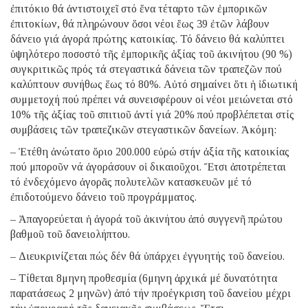
ἐπιτόκιο θά ἀντιστοιχεῖ στό ἕνα τέταρτο τῶν ἐμπορικῶν
ἐπιτοκίων, θά πληρώνουν ὅσοι νέοι ἕως 39 ἐτῶν λάβουν
δάνειο γιά ἀγορά πρώτης κατοικίας. Τό δάνειο θά καλύπτει
ὑψηλότερο ποσοστό τῆς ἐμπορικῆς ἀξίας τοῦ ἀκινήτου (90 %)
συγκριτικῶς πρός τά στεγαστικά δάνεια τῶν τραπεζῶν πού
καλύπτουν συνήθως ἕως τό 80%. Αὐτό σημαίνει ὅτι ἡ ἰδιωτική
συμμετοχή πού πρέπει νά συνεισφέρουν οἱ νέοι μειώνεται στό
10% τῆς ἀξίας τοῦ σπιτιοῦ ἀντί γιά 20% πού προβλέπεται στίς
συμβάσεις τῶν τραπεζικῶν στεγαστικῶν δανείων. Ἀκόμη:
– Ἐτέθη ἀνώτατο ὅριο 200.000 εὐρώ στήν ἀξία τῆς κατοικίας
πού μποροῦν νά ἀγοράσουν οἱ δικαιοῦχοι. Ἔτσι ἀποτρέπεται
τό ἐνδεχόμενο ἀγορᾶς πολυτελῶν κατασκευῶν μέ τό
ἐπιδοτούμενο δάνειο τοῦ προγράμματος.
– Ἀπαγορεύεται ἡ ἀγορά τοῦ ἀκινήτου ἀπό συγγενῆ πρώτου
βαθμοῦ τοῦ δανειολήπτου.
– Διευκρινίζεται πώς δέν θά ὑπάρχει ἐγγυητής τοῦ δανείου.
– Τίθεται 8μηνη προθεσμία (6μηνη ἀρχικά μέ δυνατότητα
παρατάσεως 2 μηνῶν) ἀπό τήν προέγκριση τοῦ δανείου μέχρι