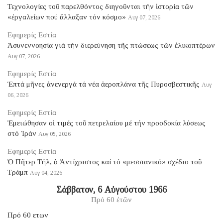
Τεχνολογίες τοῦ παρελθόντος διηγοῦνται τήν ἱστορία τῶν
«ἐργαλείων πού ἄλλαξαν τόν κόσμο»
Αυγ 07, 2026
Εφημερίς Εστία
Ἀσυνεννοησία γιά τήν διερεύνηση τῆς πτώσεως τῶν ἑλικοπτέρων
Αυγ 07, 2026
Εφημερίς Εστία
Ἑπτά μῆνες ἀνενεργά τά νέα ἀεροπλάνα τῆς Πυροσβεστικῆς
Αυγ
06, 2026
Εφημερίς Εστία
Ἐμειώθησαν οἱ τιμές τοῦ πετρελαίου μέ τήν προσδοκία λύσεως
στό Ἰράν
Αυγ 05, 2026
Εφημερίς Εστία
Ὁ Πῆτερ Τήλ, ὁ Ἀντίχριστος καί τό «μεσσιανικό» σχέδιο τοῦ
Τράμπ
Αυγ 04, 2026
Σάββατον, 6 Αὐγούστου 1966
Πρό 60 ἐτῶν
Πρό 60 ετων