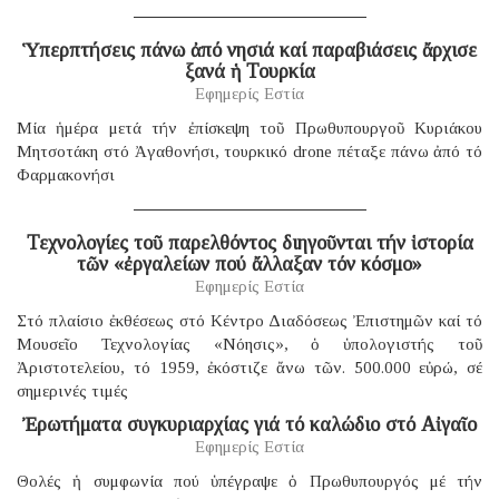
Ὑπερπτήσεις πάνω ἀπό νησιά καί παραβιάσεις ἄρχισε
ξανά ἡ Τουρκία
Εφημερίς Εστία
Μία ἡμέρα μετά τήν ἐπίσκεψη τοῦ Πρωθυπουργοῦ Κυριάκου
Μητσοτάκη στό Ἀγαθονήσι, τουρκικό drone πέταξε πάνω ἀπό τό
Φαρμακονήσι
Τεχνολογίες τοῦ παρελθόντος διηγοῦνται τήν ἱστορία
τῶν «ἐργαλείων πού ἄλλαξαν τόν κόσμο»
Εφημερίς Εστία
Στό πλαίσιο ἐκθέσεως στό Κέντρο Διαδόσεως Ἐπιστημῶν καί τό
Μουσεῖο Τεχνολογίας «Νόησις», ὁ ὑπολογιστής τοῦ
Ἀριστοτελείου, τό 1959, ἐκόστιζε ἄνω τῶν. 500.000 εὐρώ, σέ
σημερινές τιμές
Ἐρωτήματα συγκυριαρχίας γιά τό καλώδιο στό Αἰγαῖο
Εφημερίς Εστία
Θολές ἡ συμφωνία πού ὑπέγραψε ὁ Πρωθυπουργός μέ τήν