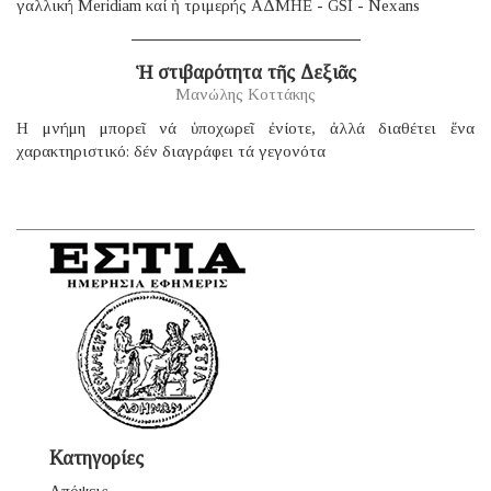
γαλλική Μeridiam καί ἡ τριμερής ΑΔΜΗΕ - GSI - Nexans
Ἡ στιβαρότητα τῆς Δεξιᾶς
Μανώλης Κοττάκης
H μνήμη μπορεῖ νά ὑποχωρεῖ ἐνίοτε, ἀλλά διαθέτει ἕνα
χαρακτηριστικό: δέν διαγράφει τά γεγονότα
Κατηγορίες
Απόψεις