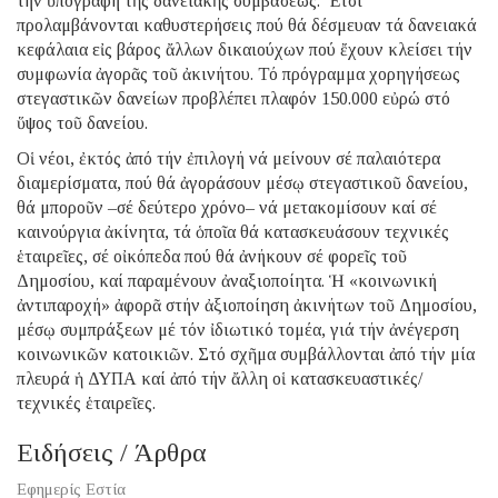
τήν ὑπογραφή τῆς δανειακῆς συμβάσεως. Ἔτσι
προλαμβάνονται καθυστερήσεις πού θά δέσμευαν τά δανειακά
κεφάλαια εἰς βάρος ἄλλων δικαιούχων πού ἔχουν κλείσει τήν
συμφωνία ἀγορᾶς τοῦ ἀκινήτου. Τό πρόγραμμα χορηγήσεως
στεγαστικῶν δανείων προβλέπει πλαφόν 150.000 εὐρώ στό
ὕψος τοῦ δανείου.
Οἱ νέοι, ἐκτός ἀπό τήν ἐπιλογή νά μείνουν σέ παλαιότερα
διαμερίσματα, πού θά ἀγοράσουν μέσῳ στεγαστικοῦ δανείου,
θά μποροῦν –σέ δεύτερο χρόνο– νά μετακομίσουν καί σέ
καινούργια ἀκίνητα, τά ὁποῖα θά κατασκευάσουν τεχνικές
ἑταιρεῖες, σέ οἰκόπεδα πού θά ἀνήκουν σέ φορεῖς τοῦ
Δημοσίου, καί παραμένουν ἀναξιοποίητα. Ἡ «κοινωνική
ἀντιπαροχή» ἀφορᾶ στήν ἀξιοποίηση ἀκινήτων τοῦ Δημοσίου,
μέσῳ συμπράξεων μέ τόν ἰδιωτικό τομέα, γιά τήν ἀνέγερση
κοινωνικῶν κατοικιῶν. Στό σχῆμα συμβάλλονται ἀπό τήν μία
πλευρά ἡ ΔΥΠΑ καί ἀπό τήν ἄλλη οἱ κατασκευαστικές/
τεχνικές ἑταιρεῖες.
Ειδήσεις / Άρθρα
Εφημερίς Εστία