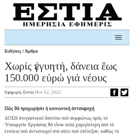
Toggle
navigati
Ειδήσεις / Άρθρα
Χωρίς ἐγγυητή, δάνεια ἕως
150.000 εὐρώ γιά νέους
Εφημερίς Εστία
Νοέ 02, 2022
Πῶς θά προχωρήσει ἡ κοινωνική ἀντιπαροχή
ΔΟΣΗ στεγαστικοῦ δανείου πού συμφώνως πρός τό
Ὑπουργεῖο Ἐργασίας θά εἶναι πολύ χαμηλότερη ἀπό τό
ἐνοίκιο πού ἀντιστοιχεῖ στό σπίτι πού ἐπέλεξαν, καθώς τό