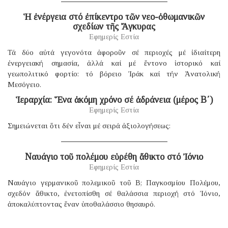
Ἡ ἐνέργεια στό ἐπίκεντρο τῶν νεο-ὀθωμανικῶν
σχεδίων τῆς Ἄγκυρας
Εφημερίς Εστία
Τά δύο αὐτά γεγονότα ἀφοροῦν σέ περιοχές μέ ἰδιαίτερη
ἐνεργειακή σημασία, ἀλλά καί μέ ἔντονο ἱστορικό καί
γεωπολιτικό φορτίο: τό βόρειο Ἰράκ καί τήν Ἀνατολική
Μεσόγειο.
Ἱεραρχία: Ἕνα ἀκόμη χρόνο σέ ἀδράνεια (μέρος B΄)
Εφημερίς Εστία
Σημειώνεται ὅτι δέν εἶναι μέ σειρά ἀξιολογήσεως:
Ναυάγιο τοῦ πολέμου εὑρέθη ἄθικτο στό Ἰόνιο
Εφημερίς Εστία
Ναυάγιο γερμανικοῦ πολεμικοῦ τοῦ B; Παγκοσμίου Πολέμου,
σχεδόν ἄθικτο, ἐνετοπίσθη σέ θαλάσσια περιοχή στό Ἰόνιο,
ἀποκαλύπτοντας ἕναν ὑποθαλάσσιο θησαυρό.