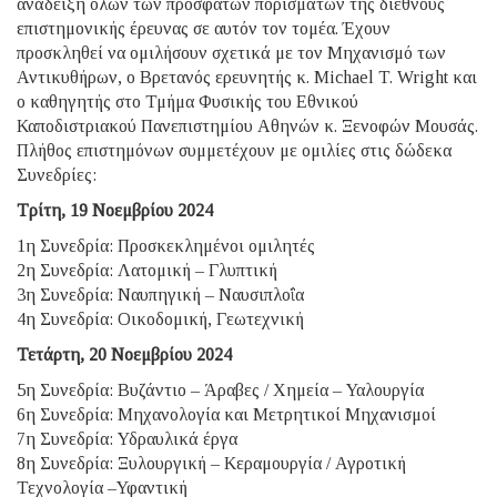
ανάδειξη όλων των πρόσφατων πορισμάτων της διεθνούς
επιστημονικής έρευνας σε αυτόν τον τομέα. Έχουν
προσκληθεί να ομιλήσουν σχετικά με τον Μηχανισμό των
Αντικυθήρων, ο Βρετανός ερευνητής κ. Michael T. Wright και
ο καθηγητής στο Τμήμα Φυσικής του Εθνικού
Καποδιστριακού Πανεπιστημίου Αθηνών κ. Ξενοφών Μουσάς.
Πλήθος επιστημόνων συμμετέχουν με ομιλίες στις δώδεκα
Συνεδρίες:
Τρίτη, 19 Νοεμβρίου 2024
1η Συνεδρία: Προσκεκλημένοι ομιλητές
2η Συνεδρία: Λατομική – Γλυπτική
3η Συνεδρία: Ναυπηγική – Ναυσιπλοΐα
4η Συνεδρία: Οικοδομική, Γεωτεχνική
Τετάρτη, 20 Νοεμβρίου 2024
5η Συνεδρία: Βυζάντιο – Άραβες / Χημεία – Υαλουργία
6η Συνεδρία: Μηχανολογία και Μετρητικοί Μηχανισμοί
7η Συνεδρία: Υδραυλικά έργα
8η Συνεδρία: Ξυλουργική – Κεραμουργία / Αγροτική
Τεχνολογία –Υφαντική