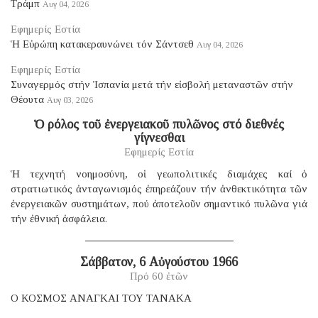
Τράμπ
Αυγ 04, 2026
Εφημερίς Εστία
Ἡ Εὐρώπη κατακεραυνώνει τόν Σάντσεθ
Αυγ 04, 2026
Εφημερίς Εστία
Συναγερμός στήν Ἱσπανία μετά τήν εἰσβολή μεταναστῶν στήν
Θέουτα
Αυγ 03, 2026
Ὁ ρόλος τοῦ ἐνεργειακοῦ πυλῶνος στό διεθνές
γίγνεσθαι
Εφημερίς Εστία
Ἡ τεχνητή νοημοσύνη, οἱ γεωπολιτικές διαμάχες καί ὁ
στρατιωτικός ἀνταγωνισμός ἐπηρεάζουν τήν ἀνθεκτικότητα τῶν
ἐνεργειακῶν συστημάτων, πού ἀποτελοῦν σημαντικό πυλῶνα γιά
τήν ἐθνική ἀσφάλεια.
Σάββατον, 6 Αὐγούστου 1966
Πρό 60 ἐτῶν
Ο ΚΟΣΜΟΣ ΑΝΑΓΚΑΙ ΤΟΥ ΤΑΝΑΚΑ