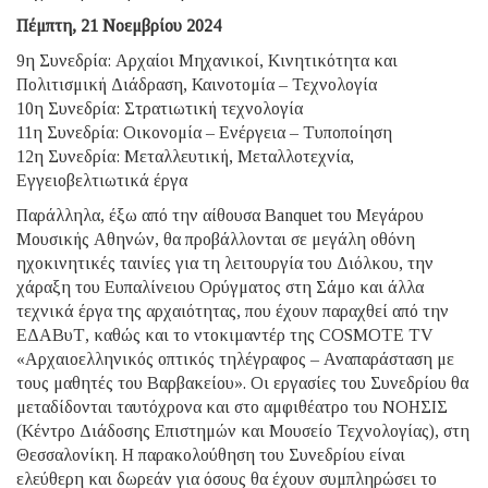
Πέμπτη, 21 Νοεμβρίου 2024
9η Συνεδρία: Αρχαίοι Μηχανικοί, Κινητικότητα και
Πολιτισμική Διάδραση, Καινοτομία – Τεχνολογία
10η Συνεδρία: Στρατιωτική τεχνολογία
11η Συνεδρία: Οικονομία – Ενέργεια – Τυποποίηση
12η Συνεδρία: Μεταλλευτική, Μεταλλοτεχνία,
Εγγειοβελτιωτικά έργα
Παράλληλα, έξω από την αίθουσα Banquet του Μεγάρου
Μουσικής Αθηνών, θα προβάλλονται σε μεγάλη οθόνη
ηχοκινητικές ταινίες για τη λειτουργία του Διόλκου, την
χάραξη του Ευπαλίνειου Ορύγματος στη Σάμο και άλλα
τεχνικά έργα της αρχαιότητας, που έχουν παραχθεί από την
ΕΔΑΒυΤ, καθώς και το ντοκιμαντέρ της COSMOTE TV
«Αρχαιοελληνικός οπτικός τηλέγραφος – Αναπαράσταση με
τους μαθητές του Βαρβακείου». Οι εργασίες του Συνεδρίου θα
μεταδίδονται ταυτόχρονα και στο αμφιθέατρο του ΝΟΗΣΙΣ
(Κέντρο Διάδοσης Επιστημών και Μουσείο Τεχνολογίας), στη
Θεσσαλονίκη. Η παρακολούθηση του Συνεδρίου είναι
ελεύθερη και δωρεάν για όσους θα έχουν συμπληρώσει το