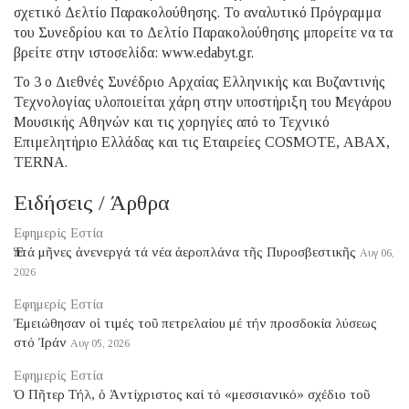
σχετικό Δελτίο Παρακολούθησης. Το αναλυτικό Πρόγραμμα
του Συνεδρίου και το Δελτίο Παρακολούθησης μπορείτε να τα
βρείτε στην ιστοσελίδα: www.edabyt.gr.
Το 3 ο Διεθνές Συνέδριο Αρχαίας Ελληνικής και Βυζαντινής
Τεχνολογίας υλοποιείται χάρη στην υποστήριξη του Μεγάρου
Μουσικής Αθηνών και τις χορηγίες από το Τεχνικό
Επιμελητήριο Ελλάδας και τις Εταιρείες COSMOTE, ΑΒΑΧ,
TERNA.
Ειδήσεις / Άρθρα
Εφημερίς Εστία
Ἑπτά μῆνες ἀνενεργά τά νέα ἀεροπλάνα τῆς Πυροσβεστικῆς
Αυγ 06,
2026
Εφημερίς Εστία
Ἐμειώθησαν οἱ τιμές τοῦ πετρελαίου μέ τήν προσδοκία λύσεως
στό Ἰράν
Αυγ 05, 2026
Εφημερίς Εστία
Ὁ Πῆτερ Τήλ, ὁ Ἀντίχριστος καί τό «μεσσιανικό» σχέδιο τοῦ