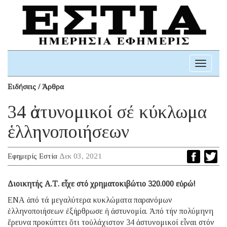
Toggle
navigati
Ειδήσεις / Άρθρα
34 ἀστυνομικοί σέ κύκλωμα
ἑλληνοποιήσεων
Εφημερίς Εστία
Δεκ 03, 2021
Διοικητής Α.Τ. εἶχε στό χρηματοκιβώτιο 320.000 εὐρώ!
ΕΝΑ ἀπό τά μεγαλύτερα κυκλώματα παρανόμων
ἑλληνοποιήσεων ἐξήρθρωσε ἡ ἀστυνομία. Ἀπό τήν πολύμηνη
ἔρευνα προκύπτει ὅτι τοὐλάχιστον 34 ἀστυνομικοί εἶναι στόν