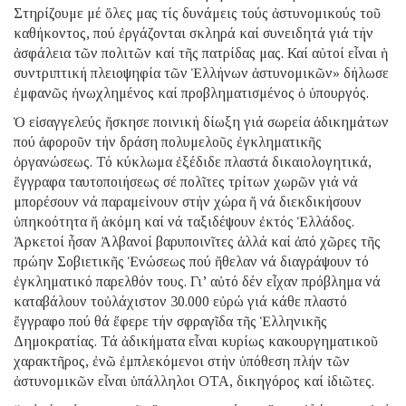
Στηρίζουμε μέ ὅλες μας τίς δυνάμεις τούς ἀστυνομικούς τοῦ
καθήκοντος, πού ἐργάζονται σκληρά καί συνειδητά γιά τήν
ἀσφάλεια τῶν πολιτῶν καί τῆς πατρίδας μας. Καί αὐτοί εἶναι ἡ
συντριπτική πλειοψηφία τῶν Ἑλλήνων ἀστυνομικῶν» δήλωσε
ἐμφανῶς ἠνωχλημένος καί προβληματισμένος ὁ ὑπουργός.
Ὁ εἰσαγγελεύς ἤσκησε ποινική δίωξη γιά σωρεία ἀδικημάτων
πού ἀφοροῦν τήν δράση πολυμελοῦς ἐγκληματικῆς
ὀργανώσεως. Τό κύκλωμα ἐξέδιδε πλαστά δικαιολογητικά,
ἔγγραφα ταυτοποιήσεως σέ πολῖτες τρίτων χωρῶν γιά νά
μπορέσουν νά παραμείνουν στήν χώρα ἤ νά διεκδικήσουν
ὑπηκοότητα ἤ ἀκόμη καί νά ταξιδέψουν ἐκτός Ἑλλάδος.
Ἀρκετοί ἦσαν Ἀλβανοί βαρυποινῖτες ἀλλά καί ἀπό χῶρες τῆς
πρώην Σοβιετικῆς Ἑνώσεως πού ἤθελαν νά διαγράψουν τό
ἐγκληματικό παρελθόν τους. Γι’ αὐτό δέν εἶχαν πρόβλημα νά
καταβάλουν τοὐλάχιστον 30.000 εὐρώ γιά κάθε πλαστό
ἔγγραφο πού θά ἔφερε τήν σφραγῖδα τῆς Ἑλληνικῆς
Δημοκρατίας. Τά ἀδικήματα εἶναι κυρίως κακουργηματικοῦ
χαρακτῆρος, ἐνῶ ἐμπλεκόμενοι στήν ὑπόθεση πλήν τῶν
ἀστυνομικῶν εἶναι ὑπάλληλοι ΟΤΑ, δικηγόρος καί ἰδιῶτες.