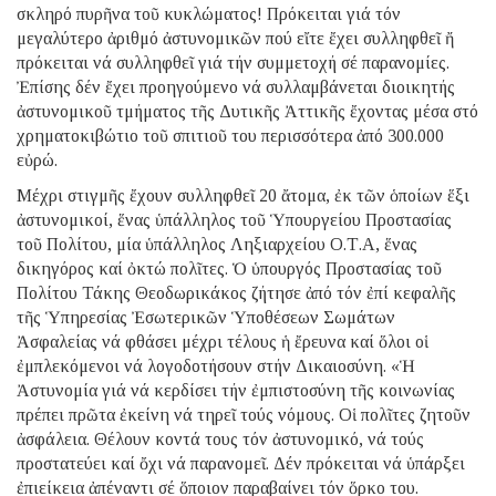
σκληρό πυρῆνα τοῦ κυκλώματος! Πρόκειται γιά τόν
μεγαλύτερο ἀριθμό ἀστυνομικῶν πού εἴτε ἔχει συλληφθεῖ ἤ
πρόκειται νά συλληφθεῖ γιά τήν συμμετοχή σέ παρανομίες.
Ἐπίσης δέν ἔχει προηγούμενο νά συλλαμβάνεται διοικητής
ἀστυνομικοῦ τμήματος τῆς Δυτικῆς Ἀττικῆς ἔχοντας μέσα στό
χρηματοκιβώτιο τοῦ σπιτιοῦ του περισσότερα ἀπό 300.000
εὐρώ.
Μέχρι στιγμῆς ἔχουν συλληφθεῖ 20 ἄτομα, ἐκ τῶν ὁποίων ἕξι
ἀστυνομικοί, ἕνας ὑπάλληλος τοῦ Ὑπουργείου Προστασίας
τοῦ Πολίτου, μία ὑπάλληλος Ληξιαρχείου Ο.Τ.Α, ἕνας
δικηγόρος καί ὀκτώ πολῖτες. Ὁ ὑπουργός Προστασίας τοῦ
Πολίτου Τάκης Θεοδωρικάκος ζήτησε ἀπό τόν ἐπί κεφαλῆς
τῆς Ὑπηρεσίας Ἐσωτερικῶν Ὑποθέσεων Σωμάτων
Ἀσφαλείας νά φθάσει μέχρι τέλους ἡ ἔρευνα καί ὅλοι οἱ
ἐμπλεκόμενοι νά λογοδοτήσουν στήν Δικαιοσύνη. «Ἡ
Ἀστυνομία γιά νά κερδίσει τήν ἐμπιστοσύνη τῆς κοινωνίας
πρέπει πρῶτα ἐκείνη νά τηρεῖ τούς νόμους. Οἱ πολῖτες ζητοῦν
ἀσφάλεια. Θέλουν κοντά τους τόν ἀστυνομικό, νά τούς
προστατεύει καί ὄχι νά παρανομεῖ. Δέν πρόκειται νά ὑπάρξει
ἐπιείκεια ἀπέναντι σέ ὅποιον παραβαίνει τόν ὅρκο του.