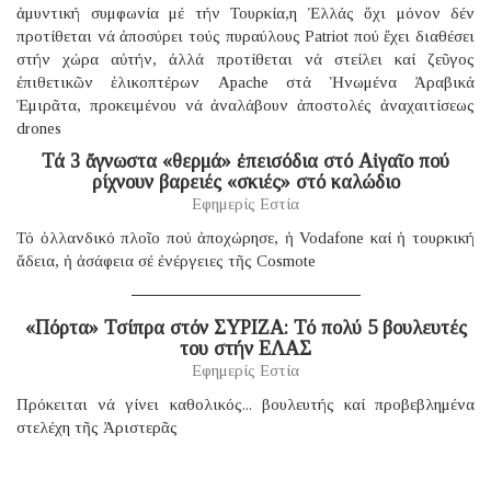
ἀμυντική συμφωνία μέ τήν Τουρκία,η Ἑλλάς ὄχι μόνον δέν
προτίθεται νά ἀποσύρει τούς πυραύλους Patriot πού ἔχει διαθέσει
στήν χώρα αὐτήν, ἀλλά προτίθεται νά στείλει καί ζεῦγος
ἐπιθετικῶν ἑλικοπτέρων Apache στά Ἡνωμένα Ἀραβικά
Ἐμιρᾶτα, προκειμένου νά ἀναλάβουν ἀποστολές ἀναχαιτίσεως
drones
Τά 3 ἄγνωστα «θερμά» ἐπεισόδια στό Αἰγαῖο πού
ρίχνουν βαρειές «σκιές» στό καλώδιο
Εφημερίς Εστία
Τό ὁλλανδικό πλοῖο πού ἀποχώρησε, ἡ Vodafone καί ἡ τουρκική
ἄδεια, ἡ ἀσάφεια σέ ἐνέργειες τῆς Cosmote
«Πόρτα» Τσίπρα στόν ΣΥΡΙΖΑ: Τό πολύ 5 βουλευτές
του στήν ΕΛΑΣ
Εφημερίς Εστία
Πρόκειται νά γίνει καθολικός... βουλευτής καί προβεβλημένα
στελέχη τῆς Ἀριστερᾶς