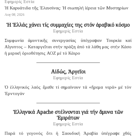
Εφημερίς Εστία
Ἡ Καρυάτιδα τῆς Ἐλευσίνας: Ἡ σιωπηλή ἱέρεια τῶν Μυστηρίων
Αυγ 08, 2026
Ἡ Ἑλλάς χάνει τίς συμμαχίες της στόν ἀραβικό κόσμο
Εφημερίς Εστία
Συμφωνία ἀμυντικῆς συνεργασίας ὑπέγραψαν Τουρκία καί
Αἴγυπτος – Καταργεῖται στήν πράξη ἀπό τά λάθη μας στήν Κάσο
ἡ μερική ὁριοθέτησις ΑΟΖ μέ τό Κάιρο
Αἰδώς, Ἀργεῖοι
Εφημερίς Εστία
Ὁ ἑλληνικός λαός ἔμαθε τί σημαίνουν τά «ἤρεμα νερά» μέ τόν
Ἐρντογάν
Ἑλληνικά Apache στέλνονται γιά τήν ἄμυνα τῶν
Ἐμιράτων
Εφημερίς Εστία
Παρά τό γεγονός ὅτι ἡ Σαουδική Ἀραβία ὑπέγραψε χθές