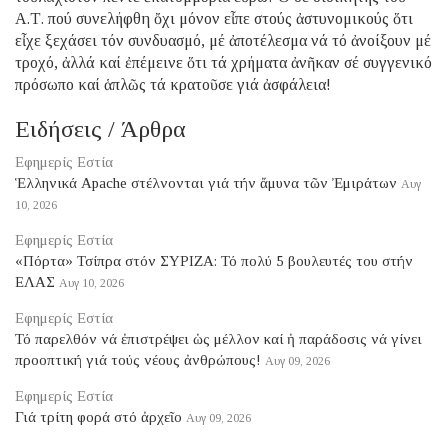
Α.Τ. πού συνελήφθη ὄχι μόνον εἶπε στούς ἀστυνομικούς ὅτι
εἶχε ξεχάσει τόν συνδυασμό, μέ ἀποτέλεσμα νά τό ἀνοίξουν μέ
τροχό, ἀλλά καί ἐπέμεινε ὅτι τά χρήματα ἀνῆκαν σέ συγγενικό
πρόσωπο καί ἁπλῶς τά κρατοῦσε γιά ἀσφάλεια!
Ειδήσεις / Άρθρα
Εφημερίς Εστία
Ἑλληνικά Apache στέλνονται γιά τήν ἄμυνα τῶν Ἐμιράτων
Αυγ
10, 2026
Εφημερίς Εστία
«Πόρτα» Τσίπρα στόν ΣΥΡΙΖΑ: Τό πολύ 5 βουλευτές του στήν
ΕΛΑΣ
Αυγ 10, 2026
Εφημερίς Εστία
Τό παρελθόν νά ἐπιστρέψει ὡς μέλλον καί ἡ παράδοσις νά γίνει
προοπτική γιά τούς νέους ἀνθρώπους!
Αυγ 09, 2026
Εφημερίς Εστία
Γιά τρίτη φορά στό ἀρχεῖο
Αυγ 09, 2026