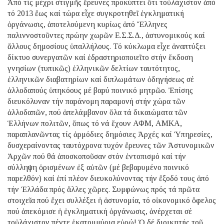
Ἀπό τίς μέχρι στιγμῆς ἔρευνες προκύπτει ὅτι τοὐλάχιστον ἀπό
τό 2013 ἕως καί τώρα εἶχε συγκροτηθεῖ ἐγκληματική
ὀργάνωσις, ἀποτελούμενη κυρίως ἀπό Ἕλληνες
παλιννοστοῦντες πρώην χωρῶν Ε.Σ.Σ.Δ., ἀστυνομικούς καί
ἄλλους δημοσίους ὑπαλλήλους. Τό κύκλωμα εἶχε ἀναπτύξει
δίκτυο συνεργατῶν καί ἐδραστηριοποιεῖτο στήν ἔκδοση
γνησίων (τυπικῶς) ἑλληνικῶν δελτίων ταυτότητος,
ἑλληνικῶν διαβατηρίων καί διπλωμάτων ὁδηγήσεως σέ
ἀλλοδαπούς ὑπηκόους μέ βαρύ ποινικό μητρῶο. Ἐπίσης
διευκόλυναν τήν παράνομη παραμονή στήν χώρα τῶν
ἀλλοδαπῶν, πού ἀπελάμβανον ὅλα τά δικαιώματα τῶν
Ἑλλήνων πολιτῶν, ὅπως τό νά ἔχουν ΑΦΜ, ΑΜΚΑ,
παραπλανῶντας τίς ἁρμόδιες δημόσιες Ἀρχές καί Ὑπηρεσίες,
δυσχεραίνοντας ταυτόχρονα τυχόν ἔρευνες τῶν Ἀστυνομικῶν
Ἀρχῶν πού θά ἀποσκοποῦσαν στόν ἐντοπισμό καί τήν
σύλληψη ὁρισμένων ἐξ αὐτῶν (μέ βεβαρυμένο ποινικό
παρελθόν) καί ἐπί πλέον διευκολύνοντας τήν ἔξοδό τους ἀπό
τήν Ἑλλάδα πρός ἄλλες χῶρες. Συμφώνως πρός τά πρῶτα
στοιχεῖα πού ἔχει συλλέξει ἡ ἀστυνομία, τό οἰκονομικό ὄφελος
πού ἀπεκόμισε ἡ ἐγκληματική ὀργάνωσις, ἀνέρχεται σέ
τοὐλάχιστον πέντε ἑκατομμύρια εὐρώ! Ὁ δέ διοικητής τοῦ