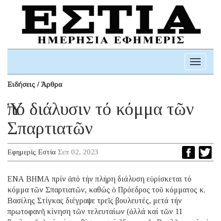
Toggle
navigati
Ειδήσεις / Άρθρα
Ὑπό διάλυσιν τό κόμμα τῶν
Σπαρτιατῶν
Εφημερίς Εστία
Σεπ 02, 2023
ΕΝΑ ΒΗΜΑ πρίν ἀπό τήν πλήρη διάλυση εὑρίσκεται τό
κόμμα τῶν Σπαρτιατῶν, καθώς ὁ Πρόεδρος τοῦ κόμματος κ.
Βασίλης Στίγκας διέγραψε τρεῖς βουλευτές, μετά τήν
πρωτοφανῆ κίνηση τῶν τελευταίων (ἀλλά καί τῶν 11