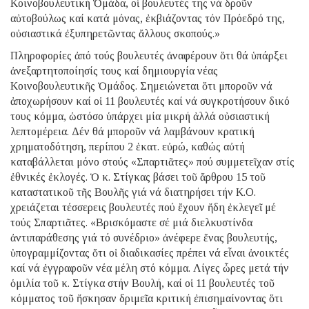
Κοινοβουλευτική Ὁμάδα, οἱ βουλευτές της νά δροῦν
αὐτοβούλως καί κατά μόνας, ἐκβιάζοντας τόν Πρόεδρό της,
οὐσιαστικά ἐξυπηρετῶντας ἄλλους σκοπούς.»
Πληροφορίες ἀπό τούς βουλευτές ἀναφέρουν ὅτι θά ὑπάρξει
ἀνεξαρτητοποίησίς τους καί δημιουργία νέας
Kοινοβουλευτικῆς Ὁμάδος. Σημειώνεται ὅτι μποροῦν νά
ἀποχωρήσουν καί οἱ 11 βουλευτές καί νά συγκροτήσουν δικό
τους κόμμα, ὡστόσο ὑπάρχει μία μικρή ἀλλά οὐσιαστική
λεπτομέρεια. Δέν θά μποροῦν νά λαμβάνουν κρατική
χρηματοδότηση, περίπου 2 ἑκατ. εὐρώ, καθώς αὐτή
καταβάλλεται μόνο στούς «Σπαρτιᾶτες» πού συμμετεῖχαν στίς
ἐθνικές ἐκλογές. Ὁ κ. Στίγκας βάσει τοῦ ἄρθρου 15 τοῦ
καταστατικοῦ τῆς Βουλῆς γιά νά διατηρήσει τήν Κ.Ο.
χρειάζεται τέσσερεις βουλευτές πού ἔχουν ἤδη ἐκλεγεῖ μέ
τούς Σπαρτιᾶτες. «Βρισκόμαστε σέ μιά διελκυστίνδα
ἀντιπαράθεσης γιά τό συνέδριο» ἀνέφερε ἕνας βουλευτής,
ὑπογραμμίζοντας ὅτι οἱ διαδικασίες πρέπει νά εἶναι ἀνοικτές
καί νά ἐγγραφοῦν νέα μέλη στό κόμμα. Λίγες ὧρες μετά τήν
ὁμιλία τοῦ κ. Στίγκα στήν Βουλή, καί οἱ 11 βουλευτές τοῦ
κόμματος τοῦ ἤσκησαν δριμεῖα κριτική ἐπισημαίνοντας ὅτι