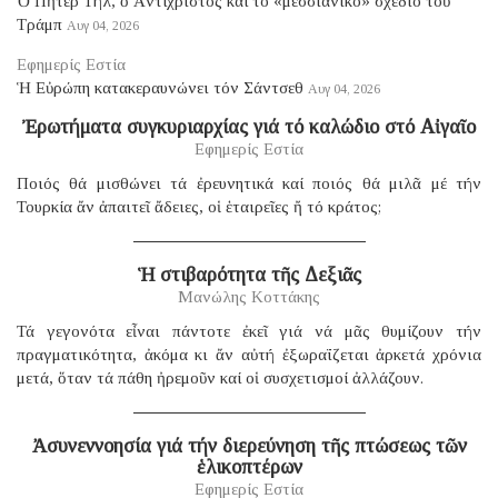
Ὁ Πῆτερ Τήλ, ὁ Ἀντίχριστος καί τό «μεσσιανικό» σχέδιο τοῦ
Τράμπ
Αυγ 04, 2026
Εφημερίς Εστία
Ἡ Εὐρώπη κατακεραυνώνει τόν Σάντσεθ
Αυγ 04, 2026
Ἐρωτήματα συγκυριαρχίας γιά τό καλώδιο στό Αἰγαῖο
Εφημερίς Εστία
Ποιός θά μισθώνει τά ἐρευνητικά καί ποιός θά μιλᾶ μέ τήν
Τουρκία ἄν ἀπαιτεῖ ἄδειες, οἱ ἑταιρεῖες ἤ τό κράτος;
Ἡ στιβαρότητα τῆς Δεξιᾶς
Μανώλης Κοττάκης
Τά γεγονότα εἶναι πάντοτε ἐκεῖ γιά νά μᾶς θυμίζουν τήν
πραγματικότητα, ἀκόμα κι ἄν αὐτή ἐξωραΐζεται ἀρκετά χρόνια
μετά, ὅταν τά πάθη ἠρεμοῦν καί οἱ συσχετισμοί ἀλλάζουν.
Ἀσυνεννοησία γιά τήν διερεύνηση τῆς πτώσεως τῶν
ἑλικοπτέρων
Εφημερίς Εστία