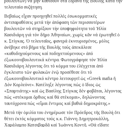
βουλευτῶν) νά μήν καθίσουν στά ἕδρανα τῆς Βουλῆς κατά τήν
τελευταία συζήτηση.
Βεβαίως εἶχαν προηγηθεῖ πολλές ἐσωκομματικές
ἀντιπαραθέσεις μετά τήν ἀπόφαση τῶν περισσοτέρων
βουλευτῶν νά στηρίξουν τήν ὑποψηφιότητα τοῦ Ἠλία
Κασιδιάρη γιά τόν δῆμο Ἀθηναίων, χωρίς κἄν νά ἐρωτηθεῖ ὁ
κ. Στίγκας. Ὁ τελευταῖος, φανερά ἐκνευρισμένος, μόλις
ἀνέβηκε στό βῆμα τῆς Βουλῆς τούς ἀπεκάλεσε
«καθοδηγούμενους καί ποδηγετούμενους» ἀπό
ἐξωκοινοβουλευτικά κέντρα. Φωτογράφησε τόν Ἠλία
Κασιδιάρη λέγοντας ὅτι τό κόμμα του ἐλέγχεται ἀπό
ἔγκλειστο τῶν φυλακῶν ἐνῷ προσέθεσε ὅτι τό
ἐξωκοινοβουλευτικό κέντρο λειτουργεῖ ὡς «Greek mafia ἤ
Δόν Κορλεόνε». Κατέληξε λέγοντας πώς ὁ ἴδιος ὡς
«Σπαρτιάτης» καί ὡς Βασίλης Στίγκας δέν φοβᾶται, λέγοντας
πώς «στέκομαι ὄρθιος καί θά στέκομαι», δηλώνοντας
ταυτόχρονα πώς «εἶμαι ἔντιμος καί βαθιά δημοκράτης.»
Μετά τήν ὁμιλία του ἐνημέρωσε τόν Πρόεδρος τῆς Βουλή ὅτι
θέτει ἐκτός κόμματος τούς κ.κ. Γιάννη Δημητροκάλλη,
Χαράλαμπο Κατσιβαρδᾶ καί Ἰωάννη Κοντῆ. «Θά εἴδατε