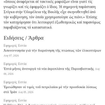
«ὅποιος ἀναφέρεται σέ τακτικές μαφιόζων εἶναι γιατί τίς
γνωρίζει καί τίς ἐφαρμόζει ὁ ἴδιος. Ἡ σημερινή παράσταση
Στίγκα στήν Ὁλομέλεια τῆς Βουλῆς εἶχε σκηνοθετηθεῖ ἀπό
τήν κυβέρνηση, τόν ὁποῖο χρησιμοποίησε ὡς πιόνι.» Ἐπίσης
τόν κατηγόρησαν ὅτι λειτουργεῖ ἐξωθεσμικῶς καί παρανόμως
παραβιάζοντας τό καταστατικό.
Ειδήσεις / Άρθρα
Εφημερίς Εστία
Ἀσυνεννοησία γιά τήν διερεύνηση τῆς πτώσεως τῶν ἑλικοπτέρων
Αυγ 07, 2026
Εφημερίς Εστία
Ἑπτά μῆνες ἀνενεργά τά νέα ἀεροπλάνα τῆς Πυροσβεστικῆς
Αυγ
06, 2026
Εφημερίς Εστία
Ἐμειώθησαν οἱ τιμές τοῦ πετρελαίου μέ τήν προσδοκία λύσεως
στό Ἰράν
Αυγ 05, 2026
Εφημερίς Εστία