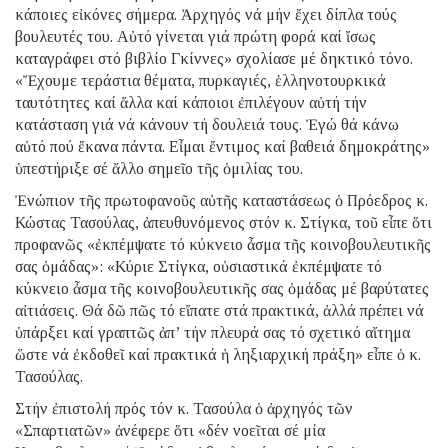
κάποιες εἰκόνες σήμερα. Ἀρχηγός νά μήν ἔχει δίπλα τούς
βουλευτές του. Αὐτό γίνεται γιά πρώτη φορά καί ἴσως
καταγράφει στό βιβλίο Γκίννες» σχολίασε μέ δηκτικό τόνο.
«Ἔχουμε τεράστια θέματα, πυρκαγιές, ἑλληνοτουρκικά
ταυτότητες καί ἄλλα καί κάποιοι ἐπιλέγουν αὐτή τήν
κατάσταση γιά νά κάνουν τή δουλειά τους. Ἐγώ θά κάνω
αὐτό πού ἔκανα πάντα. Εἶμαι ἔντιμος καί βαθειά δημοκράτης»
ὑπεστήριξε σέ ἄλλο σημεῖο τῆς ὁμιλίας του.
Ἐνώπιον τῆς πρωτοφανοῦς αὐτῆς καταστάσεως ὁ Πρόεδρος κ.
Κώστας Τασούλας, ἀπευθυνόμενος στόν κ. Στίγκα, τοῦ εἶπε ὅτι
προφανῶς «ἐκπέμψατε τό κύκνειο ἆσμα τῆς κοινοβουλευτικῆς
σας ὁμάδας»: «Κύριε Στίγκα, οὐσιαστικά ἐκπέμψατε τό
κύκνειο ἆσμα τῆς κοινοβουλευτικῆς σας ὁμάδας μέ βαρύτατες
αἰτιάσεις. Θά δῶ πῶς τό εἴπατε στά πρακτικά, ἀλλά πρέπει νά
ὑπάρξει καί γραπτῶς ἀπ’ τήν πλευρά σας τό σχετικό αἴτημα
ὥστε νά ἐκδοθεῖ καί πρακτικά ἡ ληξιαρχική πράξη» εἶπε ὁ κ.
Τασούλας.
Στήν ἐπιστολή πρός τόν κ. Τασούλα ὁ ἀρχηγός τῶν
«Σπαρτιατῶν» ἀνέφερε ὅτι «δέν νοεῖται σέ μία