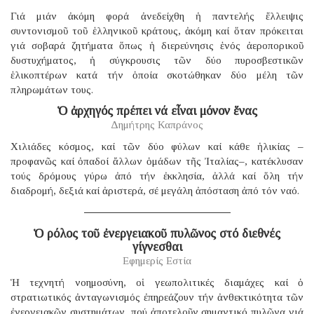
Γιά μιάν ἀκόμη φορά ἀνεδείχθη ἡ παντελής ἔλλειψις
συντονισμοῦ τοῦ ἑλληνικοῦ κράτους, ἀκόμη καί ὅταν πρόκειται
γιά σοβαρά ζητήματα ὅπως ἡ διερεύνησις ἑνός ἀεροπορικοῦ
δυστυχήματος, ἡ σύγκρουσις τῶν δύο πυροσβεστικῶν
ἑλικοπτέρων κατά τήν ὁποία σκοτώθηκαν δύο μέλη τῶν
πληρωμάτων τους.
Ὁ ἀρχηγός πρέπει νά εἶναι μόνον ἕνας
Δημήτρης Καπράνος
Χιλιάδες κόσμος, καί τῶν δύο φύλων καί κάθε ἡλικίας –
προφανῶς καί ὀπαδοί ἄλλων ὁμάδων τῆς Ἰταλίας–, κατέκλυσαν
τούς δρόμους γύρω ἀπό τήν ἐκκλησία, ἀλλά καί ὅλη τήν
διαδρομή, δεξιά καί ἀριστερά, σέ μεγάλη ἀπόσταση ἀπό τόν ναό.
Ὁ ρόλος τοῦ ἐνεργειακοῦ πυλῶνος στό διεθνές
γίγνεσθαι
Εφημερίς Εστία
Ἡ τεχνητή νοημοσύνη, οἱ γεωπολιτικές διαμάχες καί ὁ
στρατιωτικός ἀνταγωνισμός ἐπηρεάζουν τήν ἀνθεκτικότητα τῶν
ἐνεργειακῶν συστημάτων, πού ἀποτελοῦν σημαντικό πυλῶνα γιά