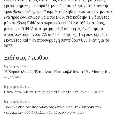
χρεοκοπημένη, μέ παράλληλη θέσπιση πλαφόν στή λιανική»
προσέθεσε. Τέλος, προσδιόρισε τό ἀληθινό κόστος τῶν μέτρων
ἕνα πρός ἕνα, ὅπως ἡ μείωσις ΕΦΚ στά καύσιμα 1,5 δισ./ἔτος,
μή καταβολή ΕΦΚ στό ἀγροτικό πετρέλαιο 160 ἑκατ./ἔτος,
μείωση τοῦ ΦΠΑ στά τρόφιμα 1,3 δισ. εὐρώ, ἀναδρομικά
στούς συνταξιούχους 2,5 δισ. σέ 3 ἐτήσιες, 13η σύνταξις 830
ἑκατ./ἔτος καί ἡ ἀναπροσαρμογή συντάξεων 600 ἑκατ. γιά τό
2023.
Ειδήσεις / Άρθρα
Εφημερίς Εστία
Ἡ Καρυάτιδα τῆς Ἐλευσίνας: Ἡ σιωπηλή ἱέρεια τῶν Μυστηρίων
Αυγ 08, 2026
Εφημερίς Εστία
Πάνω ἀπό 150 σπίτια καμένα στό Πόρτο Γερμενό
Αυγ 08, 2026
Εφημερίς Εστία
Τεχνολογίες τοῦ παρελθόντος διηγοῦνται τήν ἱστορία τῶν
«ἐργαλείων πού ἄλλαξαν τόν κόσμο»
Αυγ 07, 2026