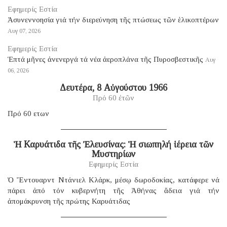
Εφημερίς Εστία
Ἀσυνεννοησία γιά τήν διερεύνηση τῆς πτώσεως τῶν ἑλικοπτέρων
Αυγ 07, 2026
Εφημερίς Εστία
Ἑπτά μῆνες ἀνενεργά τά νέα ἀεροπλάνα τῆς Πυροσβεστικῆς
Αυγ
06, 2026
Δευτέρα, 8 Αὐγούστου 1966
Πρό 60 ἐτῶν
Πρό 60 ετων
Ἡ Καρυάτιδα τῆς Ἐλευσίνας: Ἡ σιωπηλή ἱέρεια τῶν
Μυστηρίων
Εφημερίς Εστία
Ὁ Ἔντουαρντ Ντάνιελ Κλάρκ, μέσῳ δωροδοκίας, κατάφερε νά
πάρει ἀπό τόν κυβερνήτη τῆς Ἀθήνας ἄδεια γιά τήν
ἀπομάκρυνση τῆς πρώτης Καρυάτιδας