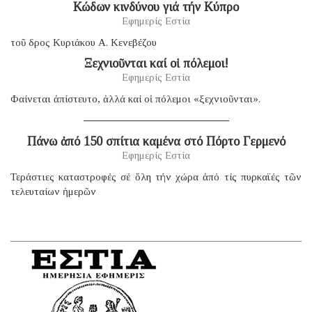
Κώδων κινδύνου γιά τήν Κύπρο
Εφημερίς Εστία
τοῦ δρος Κυριάκου Α. Κενεβέζου
Ξεχνιοῦνται καί οἱ πόλεμοι!
Εφημερίς Εστία
Φαίνεται ἀπίστευτο, ἀλλά καί οἱ πόλεμοι «ξεχνιοῦνται».
Πάνω ἀπό 150 σπίτια καμένα στό Πόρτο Γερμενό
Εφημερίς Εστία
Τεράστιες καταστροφές σέ ὅλη τήν χώρα ἀπό τίς πυρκαϊές τῶν
τελευταίων ἡμερῶν