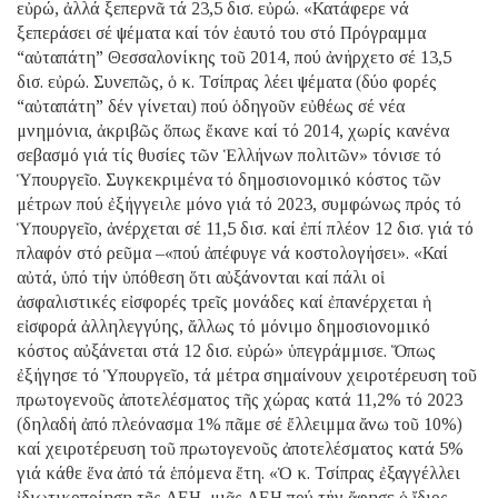
εὐρώ, ἀλλά ξεπερνᾶ τά 23,5 δισ. εὐρώ. «Κατάφερε νά
ξεπεράσει σέ ψέματα καί τόν ἑαυτό του στό Πρόγραμμα
“αὐταπάτη” Θεσσαλονίκης τοῦ 2014, πού ἀνήρχετο σέ 13,5
δισ. εὐρώ. Συνεπῶς, ὁ κ. Τσίπρας λέει ψέματα (δύο φορές
“αὐταπάτη” δέν γίνεται) πού ὁδηγοῦν εὐθέως σέ νέα
μνημόνια, ἀκριβῶς ὅπως ἔκανε καί τό 2014, χωρίς κανένα
σεβασμό γιά τίς θυσίες τῶν Ἑλλήνων πολιτῶν» τόνισε τό
Ὑπουργεῖο. Συγκεκριμένα τό δημοσιονομικό κόστος τῶν
μέτρων πού ἐξήγγειλε μόνο γιά τό 2023, συμφώνως πρός τό
Ὑπουργεῖο, ἀνέρχεται σέ 11,5 δισ. καί ἐπί πλέον 12 δισ. γιά τό
πλαφόν στό ρεῦμα –«πού ἀπέφυγε νά κοστολογήσει». «Καί
αὐτά, ὑπό τήν ὑπόθεση ὅτι αὐξάνονται καί πάλι οἱ
ἀσφαλιστικές εἰσφορές τρεῖς μονάδες καί ἐπανέρχεται ἡ
εἰσφορά ἀλληλεγγύης, ἄλλως τό μόνιμο δημοσιονομικό
κόστος αὐξάνεται στά 12 δισ. εὐρώ» ὑπεγράμμισε. Ὅπως
ἐξήγησε τό Ὑπουργεῖο, τά μέτρα σημαίνουν χειροτέρευση τοῦ
πρωτογενοῦς ἀποτελέσματος τῆς χώρας κατά 11,2% τό 2023
(δηλαδή ἀπό πλεόνασμα 1% πᾶμε σέ ἔλλειμμα ἄνω τοῦ 10%)
καί χειροτέρευση τοῦ πρωτογενοῦς ἀποτελέσματος κατά 5%
γιά κάθε ἕνα ἀπό τά ἑπόμενα ἔτη. «Ὁ κ. Τσίπρας ἐξαγγέλλει
ἰδιωτικοποίηση τῆς ΔΕΗ, μιᾶς ΔΕΗ πού τήν ἄφησε ὁ ἴδιος