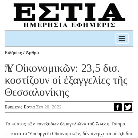
Toggle
navigati
Ειδήσεις / Άρθρα
Ὑπ. Οἰκονομικῶν: 23,5 δισ.
κοστίζουν οἱ ἐξαγγελίες τῆς
Θεσσαλονίκης
Εφημερίς Εστία
Σεπ 20, 2022
Τό κόστος τῶν «ἀνέξοδων ἐξαγγελιῶν» τοῦ Ἀλέξη Τσίπρα…
… κατά τό Ὑπουργεῖο Οἰκονομικῶν, δέν ἀνέρχεται σέ 5,6 δισ.