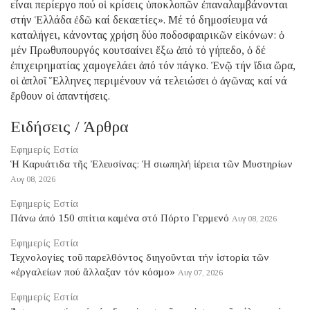
εἶναι περίεργο πού οἱ κρίσεις ὑποκλοπῶν ἐπαναλαμβάνονται
στήν Ἑλλάδα ἐδῶ καί δεκαετίες». Μέ τό δημοσίευμα νά
καταλήγει, κάνοντας χρήση δύο ποδοσφαιρικῶν εἰκόνων: ὁ
μέν Πρωθυπουργός κουτσαίνει ἔξω ἀπό τό γήπεδο, ὁ δέ
ἐπιχειρηματίας χαμογελάει ἀπό τόν πάγκο. Ἐνῷ τήν ἴδια ὥρα,
οἱ ἁπλοῖ Ἕλληνες περιμένουν νά τελειώσει ὁ ἀγῶνας καί νά
ἔρθουν οἱ ἀπαντήσεις.
Ειδήσεις / Άρθρα
Εφημερίς Εστία
Ἡ Καρυάτιδα τῆς Ἐλευσίνας: Ἡ σιωπηλή ἱέρεια τῶν Μυστηρίων
Αυγ 08, 2026
Εφημερίς Εστία
Πάνω ἀπό 150 σπίτια καμένα στό Πόρτο Γερμενό
Αυγ 08, 2026
Εφημερίς Εστία
Τεχνολογίες τοῦ παρελθόντος διηγοῦνται τήν ἱστορία τῶν
«ἐργαλείων πού ἄλλαξαν τόν κόσμο»
Αυγ 07, 2026
Εφημερίς Εστία