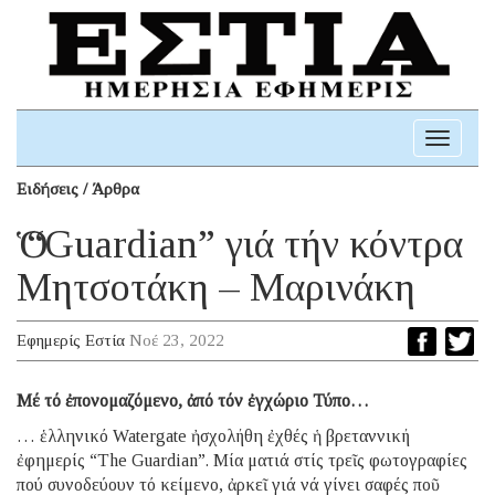
Toggle
navigati
Ειδήσεις / Άρθρα
Ὁ “Guardian” γιά τήν κόντρα
Μητσοτάκη – Μαρινάκη
Εφημερίς Εστία
Νοέ 23, 2022
Μέ τό ἐπονομαζόμενο, ἀπό τόν ἐγχώριο Τύπο…
… ἑλληνικό Watergate ἠσχολήθη ἐχθές ἡ βρεταννική
ἐφημερίς “The Guardian”. Μία ματιά στίς τρεῖς φωτογραφίες
πού συνοδεύουν τό κείμενο, ἀρκεῖ γιά νά γίνει σαφές ποῦ