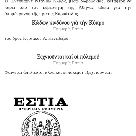
Ὁ Ἔντουαρντ Ντάνιελ Κλάρκ, μέσῳ δωροδοκίας, κατάφερε νά
πάρει ἀπό τόν κυβερνήτη τῆς Ἀθήνας ἄδεια γιά τήν
ἀπομάκρυνση τῆς πρώτης Καρυάτιδας
Κώδων κινδύνου γιά τήν Κύπρο
Εφημερίς Εστία
τοῦ δρος Κυριάκου Α. Κενεβέζου
Ξεχνιοῦνται καί οἱ πόλεμοι!
Εφημερίς Εστία
Φαίνεται ἀπίστευτο, ἀλλά καί οἱ πόλεμοι «ξεχνιοῦνται».