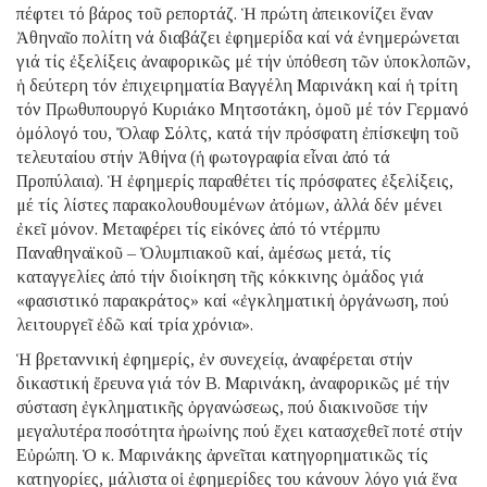
πέφτει τό βάρος τοῦ ρεπορτάζ. Ἡ πρώτη ἀπεικονίζει ἕναν
Ἀθηναῖο πολίτη νά διαβάζει ἐφημερίδα καί νά ἐνημερώνεται
γιά τίς ἐξελίξεις ἀναφορικῶς μέ τήν ὑπόθεση τῶν ὑποκλοπῶν,
ἡ δεύτερη τόν ἐπιχειρηματία Βαγγέλη Μαρινάκη καί ἡ τρίτη
τόν Πρωθυπουργό Κυριάκο Μητσοτάκη, ὁμοῦ μέ τόν Γερμανό
ὁμόλογό του, Ὄλαφ Σόλτς, κατά τήν πρόσφατη ἐπίσκεψη τοῦ
τελευταίου στήν Ἀθήνα (ἡ φωτογραφία εἶναι ἀπό τά
Προπύλαια). Ἡ ἐφημερίς παραθέτει τίς πρόσφατες ἐξελίξεις,
μέ τίς λίστες παρακολουθουμένων ἀτόμων, ἀλλά δέν μένει
ἐκεῖ μόνον. Μεταφέρει τίς εἰκόνες ἀπό τό ντέρμπυ
Παναθηναϊκοῦ – Ὀλυμπιακοῦ καί, ἀμέσως μετά, τίς
καταγγελίες ἀπό τήν διοίκηση τῆς κόκκινης ὁμάδος γιά
«φασιστικό παρακράτος» καί «ἐγκληματική ὀργάνωση, πού
λειτουργεῖ ἐδῶ καί τρία χρόνια».
Ἡ βρεταννική ἐφημερίς, ἐν συνεχείᾳ, ἀναφέρεται στήν
δικαστική ἔρευνα γιά τόν Β. Μαρινάκη, ἀναφορικῶς μέ τήν
σύσταση ἐγκληματικῆς ὀργανώσεως, πού διακινοῦσε τήν
μεγαλυτέρα ποσότητα ἡρωίνης πού ἔχει κατασχεθεῖ ποτέ στήν
Εὐρώπη. Ὁ κ. Μαρινάκης ἀρνεῖται κατηγορηματικῶς τίς
κατηγορίες, μάλιστα οἱ ἐφημερίδες του κάνουν λόγο γιά ἕνα