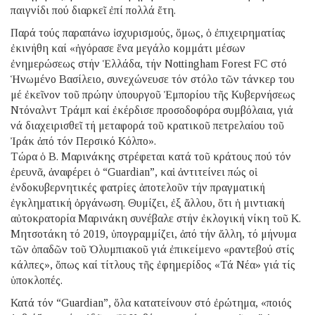
παιγνίδι πού διαρκεῖ ἐπί πολλά ἔτη.
Παρά τούς παραπάνω ἰσχυρισμούς, ὅμως, ὁ ἐπιχειρηματίας
ἐκινήθη καί «ἠγόρασε ἕνα μεγάλο κομμάτι μέσων
ἐνημερώσεως στήν Ἑλλάδα, τήν Nottingham Forest FC στό
Ἡνωμένο Βασίλειο, συνεχώνευσε τόν στόλο τῶν τάνκερ του
μέ ἐκεῖνον τοῦ πρώην ὑπουργοῦ Ἐμπορίου τῆς Κυβερνήσεως
Ντόναλντ Τράμπ καί ἐκέρδισε προσοδοφόρα συμβόλαια, γιά
νά διαχειρισθεῖ τή μεταφορά τοῦ κρατικοῦ πετρελαίου τοῦ
Ἰράκ ἀπό τόν Περσικό Κόλπο».
Τώρα ὁ Β. Μαρινάκης στρέφεται κατά τοῦ κράτους πού τόν
ἐρευνᾶ, ἀναφέρει ὁ “Guardian”, καἱ ἀντιτείνει πώς οἱ
ἐνδοκυβερνητικές φατρίες ἀποτελοῦν τήν πραγματική
ἐγκληματική ὀργάνωση. Θυμίζει, ἐξ ἄλλου, ὅτι ἡ μιντιακή
αὐτοκρατορία Μαρινάκη συνέβαλε στήν ἐκλογική νίκη τοῦ Κ.
Μητσοτάκη τό 2019, ὑπογραμμίζει, ἀπό τήν ἄλλη, τό μήνυμα
τῶν ὀπαδῶν τοῦ Ὀλυμπιακοῦ γιά ἐπικείμενο «ραντεβού στίς
κάλπες», ὅπως καί τίτλους τῆς ἐφημερίδος «Τά Νέα» γιά τίς
ὑποκλοπές.
Κατά τόν “Guardian”, ὅλα κατατείνουν στό ἐρώτημα, «ποιός