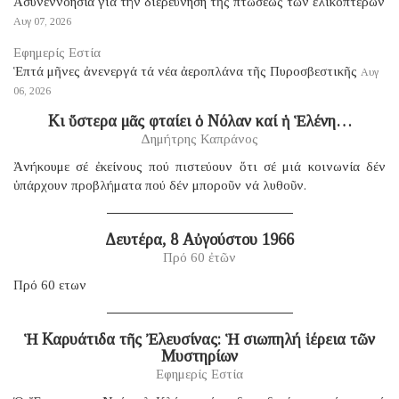
Ἀσυνεννοησία γιά τήν διερεύνηση τῆς πτώσεως τῶν ἑλικοπτέρων
Αυγ 07, 2026
Εφημερίς Εστία
Ἑπτά μῆνες ἀνενεργά τά νέα ἀεροπλάνα τῆς Πυροσβεστικῆς
Αυγ
06, 2026
Κι ὕστερα μᾶς φταίει ὁ Νόλαν καί ἡ Ἑλένη…
Δημήτρης Καπράνος
Ἀνήκουμε σέ ἐκείνους πού πιστεύουν ὅτι σέ μιά κοινωνία δέν
ὑπάρχουν προβλήματα πού δέν μποροῦν νά λυθοῦν.
Δευτέρα, 8 Αὐγούστου 1966
Πρό 60 ἐτῶν
Πρό 60 ετων
Ἡ Καρυάτιδα τῆς Ἐλευσίνας: Ἡ σιωπηλή ἱέρεια τῶν
Μυστηρίων
Εφημερίς Εστία