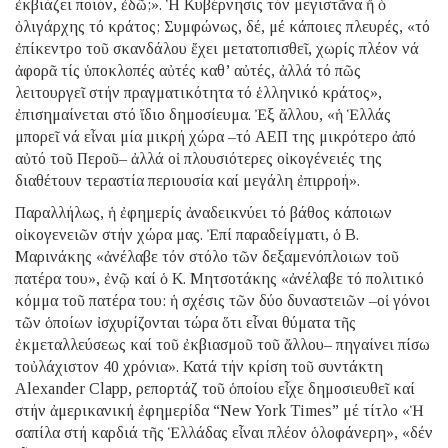
ἐκβιάζει ποιόν, ἐδῶ;». Ἡ Κυβέρνησις τόν μεγιστᾶνα ἤ ὁ
ὀλιγάρχης τό κράτος; Συμφώνως, δέ, μέ κάποιες πλευρές, «τό
ἐπίκεντρο τοῦ σκανδάλου ἔχει μετατοπισθεῖ, χωρίς πλέον νά
ἀφορᾶ τίς ὑποκλοπές αὐτές καθ’ αὐτές, ἀλλά τό πῶς
λειτουργεῖ στήν πραγματικότητα τό ἑλληνικό κράτος»,
ἐπισημαίνεται στό ἴδιο δημοσίευμα. Ἐξ ἄλλου, «ἡ Ἑλλάς
μπορεῖ νά εἶναι μία μικρή χώρα –τό ΑΕΠ της μικρότερο ἀπό
αὐτό τοῦ Περοῦ– ἀλλά οἱ πλουσιότερες οἰκογένειές της
διαθέτουν τεραστία περιουσία καί μεγάλη ἐπιρροή».
Παραλλήλως, ἡ ἐφημερίς ἀναδεικνύει τό βάθος κάποιων
οἰκογενειῶν στήν χώρα μας. Ἐπί παραδείγματι, ὁ Β.
Μαρινάκης «ἀνέλαβε τόν στόλο τῶν δεξαμενόπλοιων τοῦ
πατέρα του», ἐνῷ καί ὁ Κ. Μητσοτάκης «ἀνέλαβε τό πολιτικό
κόμμα τοῦ πατέρα του: ἡ σχέσις τῶν δύο δυναστειῶν –οἱ γόνοι
τῶν ὁποίων ἰσχυρίζονται τώρα ὅτι εἶναι θύματα τῆς
ἐκμεταλλεύσεως καί τοῦ ἐκβιασμοῦ τοῦ ἄλλου– πηγαίνει πίσω
τοὐλάχιστον 40 χρόνια». Κατά τήν κρίση τοῦ συντάκτη
Alexander Clapp, ρεπορτάζ τοῦ ὁποίου εἶχε δημοσιευθεῖ καί
στήν ἀμερικανική ἐφημερίδα “New York Times” μέ τίτλο «Ἡ
σαπίλα στή καρδιά τῆς Ἑλλάδας εἶναι πλέον ὁλοφάνερη», «δέν