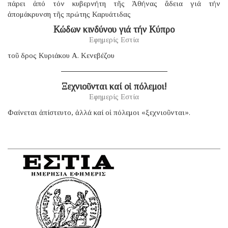
πάρει ἀπό τόν κυβερνήτη τῆς Ἀθήνας ἄδεια γιά τήν
ἀπομάκρυνση τῆς πρώτης Καρυάτιδας
Κώδων κινδύνου γιά τήν Κύπρο
Εφημερίς Εστία
τοῦ δρος Κυριάκου Α. Κενεβέζου
Ξεχνιοῦνται καί οἱ πόλεμοι!
Εφημερίς Εστία
Φαίνεται ἀπίστευτο, ἀλλά καί οἱ πόλεμοι «ξεχνιοῦνται».