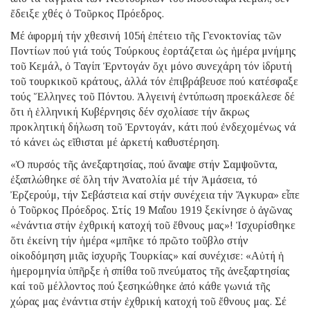
ἔδειξε χθές ὁ Τοῦρκος Πρόεδρος.
Μέ ἀφορμή τήν χθεσινή 105ή ἐπέτειο τῆς Γενοκτονίας τῶν
Ποντίων πού γιά τούς Τούρκους ἑορτάζεται ὡς ἡμέρα μνήμης
τοῦ Κεμάλ, ὁ Ταγίπ Ἐρντογάν ὄχι μόνο συνεχάρη τόν ἱδρυτή
τοῦ τουρκικοῦ κράτους, ἀλλά τόν ἐπιβράβευσε πού κατέσφαξε
τούς Ἕλληνες τοῦ Πόντου. Ἀλγεινή ἐντύπωση προεκάλεσε δέ
ὅτι ἡ ἑλληνική Κυβέρνησις δέν σχολίασε τήν ἄκρως
προκλητική δήλωση τοῦ Ἐρντογάν, κάτι πού ἐνδεχομένως νά
τό κάνει ὡς εἴθισται μέ ἀρκετή καθυστέρηση.
«Ὁ πυρσός τῆς ἀνεξαρτησίας, πού ἄναψε στήν Σαμψοῦντα,
ἐξαπλώθηκε σέ ὅλη τήν Ἀνατολία μέ τήν Ἀμάσεια, τό
Ἐρζερούμ, τήν Σεβάστεια καί στήν συνέχεια τήν Ἄγκυρα» εἶπε
ὁ Τοῦρκος Πρόεδρος. Στίς 19 Μαΐου 1919 ξεκίνησε ὁ ἀγῶνας
«ἐνάντια στήν ἐχθρική κατοχή τοῦ ἔθνους μας»! Ἰσχυρίσθηκε
ὅτι ἐκείνη τήν ἡμέρα «μπῆκε τό πρῶτο τοῦβλο στήν
οἰκοδόμηση μιᾶς ἰσχυρῆς Τουρκίας» καί συνέχισε: «Αὐτή ἡ
ἡμερομηνία ὑπῆρξε ἡ σπίθα τοῦ πνεύματος τῆς ἀνεξαρτησίας
καί τοῦ μέλλοντος πού ξεσηκώθηκε ἀπό κάθε γωνιά τῆς
χώρας μας ἐνάντια στήν ἐχθρική κατοχή τοῦ ἔθνους μας. Σέ