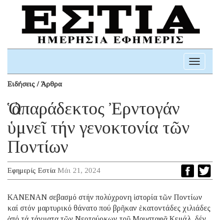
Toggle
navigati
Ειδήσεις / Άρθρα
Ὁ ἀπαράδεκτος Ἐρντογάν
ὑμνεῖ τήν γενοκτονία τῶν
Ποντίων
Εφημερίς Εστία
Μάι 21, 2024
ΚΑΝΕΝΑΝ σεβασμό στήν πολύχρονη ἱστορία τῶν Ποντίων
καί στόν μαρτυρικό θάνατο πού βρῆκαν ἑκατοντάδες χιλιάδες
ἀπό τά τάγματα τῶν Νεοτούρκων τοῦ Μουσταφᾶ Κεμάλ, δέν