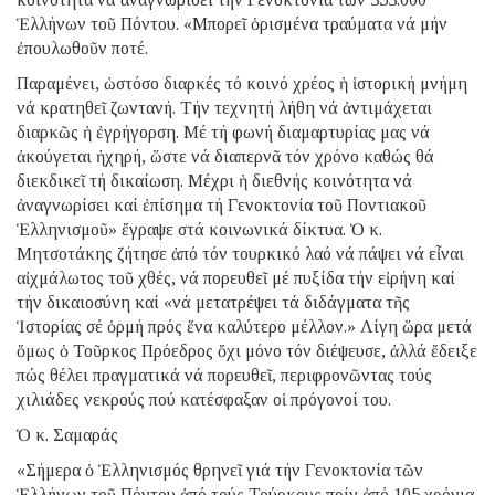
Ἑλλήνων τοῦ Πόντου. «Μπορεῖ ὁρισμένα τραύματα νά μήν
ἐπουλωθοῦν ποτέ.
Παραμένει, ὡστόσο διαρκές τό κοινό χρέος ἡ ἱστορική μνήμη
νά κρατηθεῖ ζωντανή. Τήν τεχνητή λήθη νά ἀντιμάχεται
διαρκῶς ἡ ἐγρήγορση. Μέ τή φωνή διαμαρτυρίας μας νά
ἀκούγεται ἠχηρή, ὥστε νά διαπερνᾶ τόν χρόνο καθώς θά
διεκδικεῖ τή δικαίωση. Μέχρι ἡ διεθνής κοινότητα νά
ἀναγνωρίσει καί ἐπίσημα τή Γενοκτονία τοῦ Ποντιακοῦ
Ἑλληνισμοῦ» ἔγραψε στά κοινωνικά δίκτυα. Ὁ κ.
Μητσοτάκης ζήτησε ἀπό τόν τουρκικό λαό νά πάψει νά εἶναι
αἰχμάλωτος τοῦ χθές, νά πορευθεῖ μέ πυξίδα τήν εἰρήνη καί
τήν δικαιοσύνη καί «νά μετατρέψει τά διδάγματα τῆς
Ἱστορίας σέ ὁρμή πρός ἕνα καλύτερο μέλλον.» Λίγη ὥρα μετά
ὅμως ὁ Τοῦρκος Πρόεδρος ὄχι μόνο τόν διέψευσε, ἀλλά ἔδειξε
πώς θέλει πραγματικά νά πορευθεῖ, περιφρονῶντας τούς
χιλιάδες νεκρούς πού κατέσφαξαν οἱ πρόγονοί του.
Ὁ κ. Σαμαράς
«Σήμερα ὁ Ἑλληνισμός θρηνεῖ γιά τήν Γενοκτονία τῶν
Ἑλλήνων τοῦ Πόντου ἀπό τούς Τούρκους πρίν ἀπό 105 χρόνια.