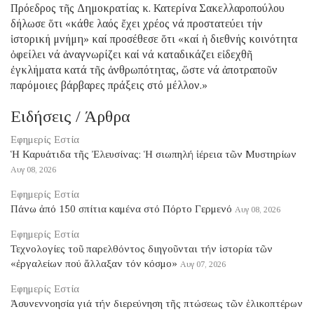
Πρόεδρος τῆς Δημοκρατίας κ. Κατερίνα Σακελλαροπούλου
δήλωσε ὅτι «κάθε λαός ἔχει χρέος νά προστατεύει τήν
ἱστορική μνήμη» καί προσέθεσε ὅτι «καί ἡ διεθνής κοινότητα
ὀφείλει νά ἀναγνωρίζει καί νά καταδικάζει εἰδεχθῆ
ἐγκλήματα κατά τῆς ἀνθρωπότητας, ὥστε νά ἀποτραποῦν
παρόμοιες βάρβαρες πράξεις στό μέλλον.»
Ειδήσεις / Άρθρα
Εφημερίς Εστία
Ἡ Καρυάτιδα τῆς Ἐλευσίνας: Ἡ σιωπηλή ἱέρεια τῶν Μυστηρίων
Αυγ 08, 2026
Εφημερίς Εστία
Πάνω ἀπό 150 σπίτια καμένα στό Πόρτο Γερμενό
Αυγ 08, 2026
Εφημερίς Εστία
Τεχνολογίες τοῦ παρελθόντος διηγοῦνται τήν ἱστορία τῶν
«ἐργαλείων πού ἄλλαξαν τόν κόσμο»
Αυγ 07, 2026
Εφημερίς Εστία
Ἀσυνεννοησία γιά τήν διερεύνηση τῆς πτώσεως τῶν ἑλικοπτέρων