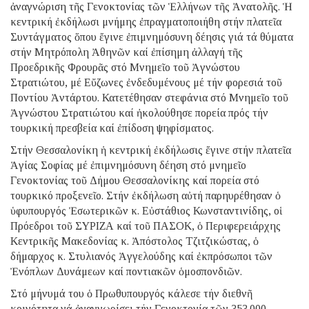
ἀναγνώριση τῆς Γενοκτονίας τῶν Ἑλλήνων τῆς Ἀνατολῆς. Ἡ
κεντρική ἐκδήλωσι μνήμης ἐπραγματοποιήθη στήν πλατεῖα
Συντάγματος ὅπου ἔγινε ἐπιμνημόσυνη δέησις γιά τά θύματα
στήν Μητρόπολη Ἀθηνῶν καί ἐπίσημη ἀλλαγή τῆς
Προεδρικῆς Φρουρᾶς στό Μνημεῖο τοῦ Ἀγνώστου
Στρατιώτου, μέ Εὔζωνες ἐνδεδυμένους μέ τήν φορεσιά τοῦ
Ποντίου Ἀντάρτου. Κατετέθησαν στεφάνια στό Μνημεῖο τοῦ
Ἀγνώστου Στρατιώτου καί ἠκολούθησε πορεία πρός τήν
τουρκική πρεσβεία καί ἐπίδοση ψηφίσματος.
Στήν Θεσσαλονίκη ἡ κεντρική ἐκδήλωσις ἔγινε στήν πλατεῖα
Ἁγίας Σοφίας μέ ἐπιμνημόσυνη δέηση στό μνημεῖο
Γενοκτονίας τοῦ Δήμου Θεσσαλονίκης καί πορεία στό
τουρκικό προξενεῖο. Στήν ἐκδήλωση αὐτή παρηυρέθησαν ὁ
ὑφυπουργός Ἐσωτερικῶν κ. Εὐστάθιος Κωνσταντινίδης, οἱ
Πρόεδροι τοῦ ΣΥΡΙΖΑ καί τοῦ ΠΑΣΟΚ, ὁ Περιφερειάρχης
Κεντρικῆς Μακεδονίας κ. Ἀπόστολος Τζιτζικώστας, ὁ
δήμαρχος κ. Στυλιανός Ἀγγελούδης καί ἐκπρόσωποι τῶν
Ἐνόπλων Δυνάμεων καί ποντιακῶν ὁμοσπονδιῶν.
Στό μήνυμά του ὁ Πρωθυπουργός κάλεσε τήν διεθνῆ
κοινότητα νά ἀναγνωρίσει τήν Γενοκτονία τῶν 353.000