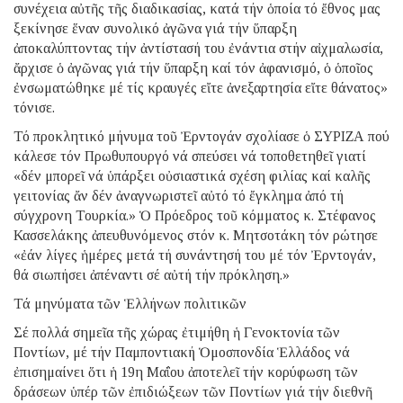
συνέχεια αὐτῆς τῆς διαδικασίας, κατά τήν ὁποία τό ἔθνος μας
ξεκίνησε ἕναν συνολικό ἀγῶνα γιά τήν ὕπαρξη
ἀποκαλύπτοντας τήν ἀντίστασή του ἐνάντια στήν αἰχμαλωσία,
ἄρχισε ὁ ἀγῶνας γιά τήν ὕπαρξη καί τόν ἀφανισμό, ὁ ὁποῖος
ἐνσωματώθηκε μέ τίς κραυγές εἴτε ἀνεξαρτησία εἴτε θάνατος»
τόνισε.
Τό προκλητικό μήνυμα τοῦ Ἐρντογάν σχολίασε ὁ ΣΥΡΙΖΑ πού
κάλεσε τόν Πρωθυπουργό νά σπεύσει νά τοποθετηθεῖ γιατί
«δέν μπορεῖ νά ὑπάρξει οὐσιαστικά σχέση φιλίας καί καλῆς
γειτονίας ἄν δέν ἀναγνωριστεῖ αὐτό τό ἔγκλημα ἀπό τή
σύγχρονη Τουρκία.» Ὁ Πρόεδρος τοῦ κόμματος κ. Στέφανος
Κασσελάκης ἀπευθυνόμενος στόν κ. Μητσοτάκη τόν ρώτησε
«ἐάν λίγες ἡμέρες μετά τή συνάντησή του μέ τόν Ἐρντογάν,
θά σιωπήσει ἀπέναντι σέ αὐτή τήν πρόκληση.»
Τά μηνύματα τῶν Ἑλλήνων πολιτικῶν
Σέ πολλά σημεῖα τῆς χώρας ἐτιμήθη ἡ Γενοκτονία τῶν
Ποντίων, μέ τήν Παμποντιακή Ὁμοσπονδία Ἑλλάδος νά
ἐπισημαίνει ὅτι ἡ 19η Μαΐου ἀποτελεῖ τήν κορύφωση τῶν
δράσεων ὑπέρ τῶν ἐπιδιώξεων τῶν Ποντίων γιά τήν διεθνῆ