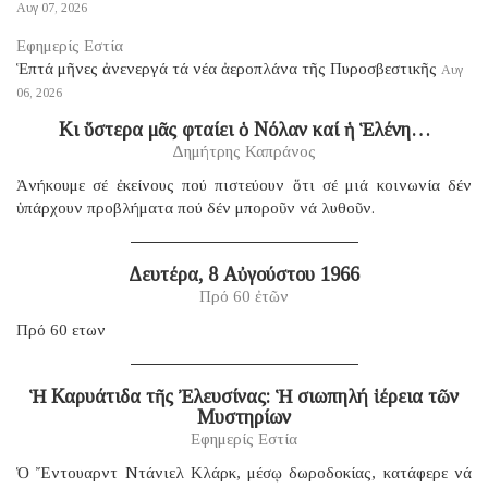
Αυγ 07, 2026
Εφημερίς Εστία
Ἑπτά μῆνες ἀνενεργά τά νέα ἀεροπλάνα τῆς Πυροσβεστικῆς
Αυγ
06, 2026
Κι ὕστερα μᾶς φταίει ὁ Νόλαν καί ἡ Ἑλένη…
Δημήτρης Καπράνος
Ἀνήκουμε σέ ἐκείνους πού πιστεύουν ὅτι σέ μιά κοινωνία δέν
ὑπάρχουν προβλήματα πού δέν μποροῦν νά λυθοῦν.
Δευτέρα, 8 Αὐγούστου 1966
Πρό 60 ἐτῶν
Πρό 60 ετων
Ἡ Καρυάτιδα τῆς Ἐλευσίνας: Ἡ σιωπηλή ἱέρεια τῶν
Μυστηρίων
Εφημερίς Εστία
Ὁ Ἔντουαρντ Ντάνιελ Κλάρκ, μέσῳ δωροδοκίας, κατάφερε νά