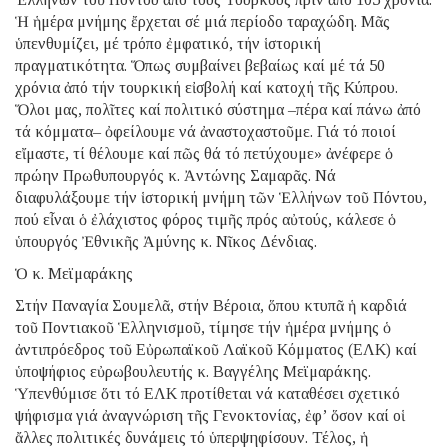
Ἡ ἡμέρα μνήμης ἔρχεται σέ μιά περίοδο ταραχώδη. Μᾶς
ὑπενθυμίζει, μέ τρόπο ἐμφατικό, τήν ἱστορική
πραγματικότητα. Ὅπως συμβαίνει βεβαίως καί μέ τά 50
χρόνια ἀπό τήν τουρκική εἰσβολή καί κατοχή τῆς Κύπρου.
Ὅλοι μας, πολῖτες καί πολιτικό σύστημα –πέρα καί πάνω ἀπό
τά κόμματα– ὀφείλουμε νά ἀναστοχαστοῦμε. Γιά τό ποιοί
εἴμαστε, τί θέλουμε καί πῶς θά τό πετύχουμε» ἀνέφερε ὁ
πρώην Πρωθυπουργός κ. Ἀντώνης Σαμαρᾶς. Νά
διαφυλάξουμε τήν ἱστορική μνήμη τῶν Ἑλλήνων τοῦ Πόντου,
πού εἶναι ὁ ἐλάχιστος φόρος τιμῆς πρός αὐτούς, κάλεσε ὁ
ὑπουργός Ἐθνικῆς Ἀμύνης κ. Νῖκος Δένδιας.
Ὁ κ. Μεϊμαράκης
Στήν Παναγία Σουμελᾶ, στήν Βέροια, ὅπου κτυπᾶ ἡ καρδιά
τοῦ Ποντιακοῦ Ἑλληνισμοῦ, τίμησε τήν ἡμέρα μνήμης ὁ
ἀντιπρόεδρος τοῦ Εὐρωπαϊκοῦ Λαϊκοῦ Κόμματος (ΕΛΚ) καί
ὑποψήφιος εὐρωβουλευτής κ. Βαγγέλης Μεϊμαράκης.
Ὑπενθύμισε ὅτι τό ΕΛΚ προτίθεται νά καταθέσει σχετικό
ψήφισμα γιά ἀναγνώριση τῆς Γενοκτονίας, ἐφ’ ὅσον καί οἱ
ἄλλες πολιτικές δυνάμεις τό ὑπερψηφίσουν. Τέλος, ἡ