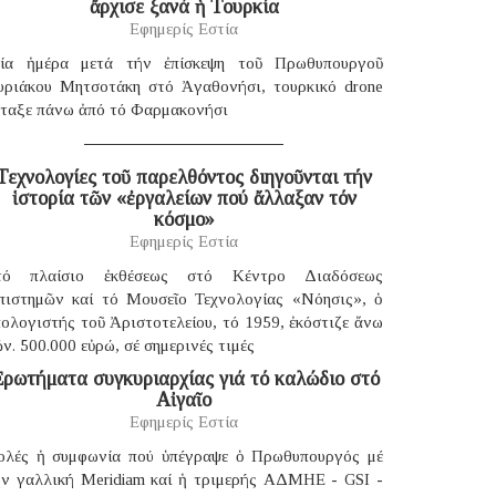
ἄρχισε ξανά ἡ Τουρκία
Εφημερίς Εστία
ία ἡμέρα μετά τήν ἐπίσκεψη τοῦ Πρωθυπουργοῦ
υριάκου Μητσοτάκη στό Ἀγαθονήσι, τουρκικό drone
έταξε πάνω ἀπό τό Φαρμακονήσι
Τεχνολογίες τοῦ παρελθόντος διηγοῦνται τήν
ἱστορία τῶν «ἐργαλείων πού ἄλλαξαν τόν
κόσμο»
Εφημερίς Εστία
τό πλαίσιο ἐκθέσεως στό Κέντρο Διαδόσεως
πιστημῶν καί τό Μουσεῖο Τεχνολογίας «Νόησις», ὁ
ολογιστής τοῦ Ἀριστοτελείου, τό 1959, ἐκόστιζε ἄνω
ν. 500.000 εὐρώ, σέ σημερινές τιμές
ρωτήματα συγκυριαρχίας γιά τό καλώδιο στό
Αἰγαῖο
Εφημερίς Εστία
ολές ἡ συμφωνία πού ὑπέγραψε ὁ Πρωθυπουργός μέ
ήν γαλλική Μeridiam καί ἡ τριμερής ΑΔΜΗΕ - GSI -