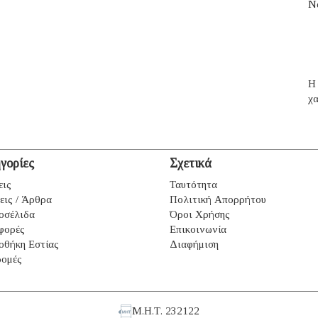
N
H 
χα
γορίες
Σχετικά
εις
Ταυτότητα
εις / Άρθρα
Πολιτική Απορρήτου
οσέλιδα
Όροι Χρήσης
φορές
Επικοινωνία
οθήκη Εστίας
Διαφήμιση
ομές
Μ.Η.Τ. 232122