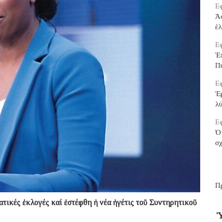
Εφ
Ἀ
ἑ
Εφ
Ἑ
Π
Εφ
Ἐμ
λ
Εφ
Ὁ 
σ
Π
τικές ἐκλογές καί ἐστέφθη ἡ νέα ἡγέτις τοῦ Συντηρητικοῦ
Ὑ