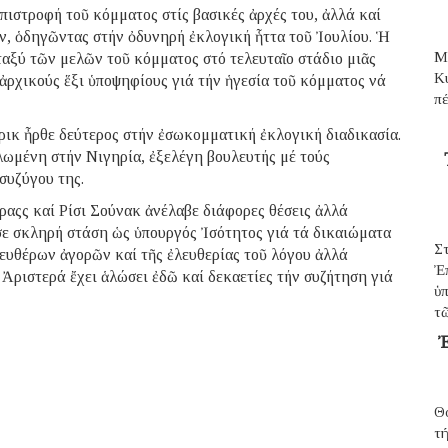
πιστροφή τοῦ κόμματος στίς βασικές ἀρχές του, ἀλλά καί
, ὁδηγῶντας στήν ὀδυνηρή ἐκλογική ἧττα τοῦ Ἰουλίου. Ἡ
Μ
αξύ τῶν μελῶν τοῦ κόμματος στό τελευταῖο στάδιο μιᾶς
Κ
ρχικούς ἕξι ὑποψηφίους γιά τήν ἡγεσία τοῦ κόμματος νά
π
κ ἦρθε δεύτερος στήν ἐσωκομματική ἐκλογική διαδικασία.
ωμένη στήν Νιγηρία, ἐξελέγη βουλευτής μέ τούς
συζύγου της.
ραςς καί Ρίσι Σούνακ ἀνέλαβε διάφορες θέσεις ἀλλά
σε σκληρή στάση ὡς ὑπουργός Ἰσότητος γιά τά δικαιώματα
Σ
ευθέρων ἀγορῶν καί τῆς ἐλευθερίας τοῦ λόγου ἀλλά
Ἐ
 Ἀριστερά ἔχει ἁλώσει ἐδῶ καί δεκαετίες τήν συζήτηση γιά
ὑπ
τῶ
Ἐ
Θ
τ