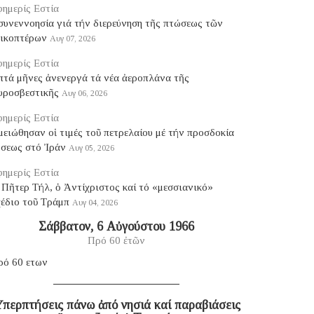
ημερίς Εστία
συνεννοησία γιά τήν διερεύνηση τῆς πτώσεως τῶν
λικοπτέρων
Αυγ 07, 2026
ημερίς Εστία
πτά μῆνες ἀνενεργά τά νέα ἀεροπλάνα τῆς
υροσβεστικῆς
Αυγ 06, 2026
ημερίς Εστία
ειώθησαν οἱ τιμές τοῦ πετρελαίου μέ τήν προσδοκία
ύσεως στό Ἰράν
Αυγ 05, 2026
ημερίς Εστία
Πῆτερ Τήλ, ὁ Ἀντίχριστος καί τό «μεσσιανικό»
χέδιο τοῦ Τράμπ
Αυγ 04, 2026
Σάββατον, 6 Αὐγούστου 1966
Πρό 60 ἐτῶν
ρό 60 ετων
περπτήσεις πάνω ἀπό νησιά καί παραβιάσεις