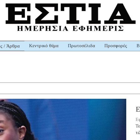
Κεντρικό θέμα
Πρωτοσέλιδα
Προσφορές
Β
ις / Άρθρα
Ε
Εφ
Τε
τ