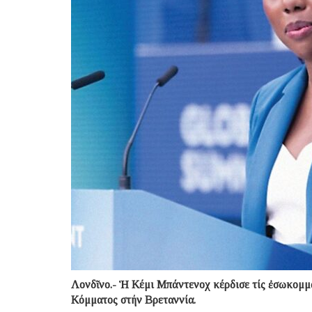
Λονδῖνο.- Ἡ Κέμι Μπάντενοχ κέρδισε τίς ἐσωκομμα
Κόμματος στήν Βρεταννία.