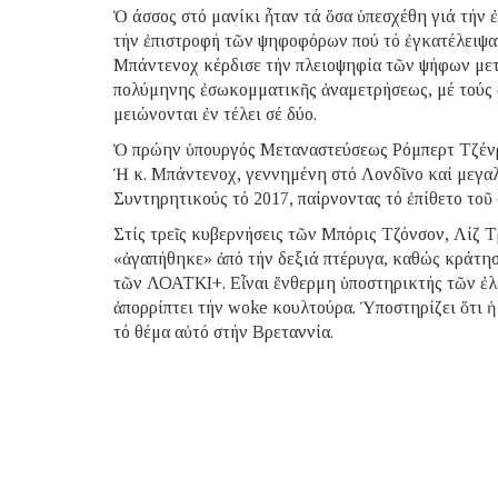
Ὁ άσσος στό μανίκι ἦταν τά ὅσα ὑπεσχέθη γιά τήν ἐ
τήν ἐπιστροφή τῶν ψηφοφόρων πού τό ἐγκατέλειψαν
Μπάντενοχ κέρδισε τήν πλειοψηφία τῶν ψήφων μετ
πολύμηνης ἐσωκομματικῆς ἀναμετρήσεως, μέ τούς ἀ
μειώνονται ἐν τέλει σέ δύο.
Ὁ πρώην ὑπουργός Μεταναστεύσεως Ρόμπερτ Τζένρι
Ἡ κ. Μπάντενοχ, γεννημένη στό Λονδῖνο καί μεγαλ
Συντηρητικούς τό 2017, παίρνοντας τό ἐπίθετο τοῦ 
Στίς τρεῖς κυβερνήσεις τῶν Μπόρις Τζόνσον, Λίζ Τ
«ἀγαπήθηκε» ἀπό τήν δεξιά πτέρυγα, καθώς κράτη
τῶν ΛΟΑΤΚΙ+. Εἶναι ἔνθερμη ὑποστηρικτής τῶν ἐλ
ἀπορρίπτει τήν woke κουλτούρα. Ὑποστηρίζει ὅτι ἡ
τό θέμα αὐτό στήν Βρεταννία.