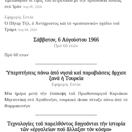
Ἐμειώθησαν οἱ τιμές τοῦ πετρελαίου μέ τήν προσδοκία λύσεως
στό Ἰράν
Αυγ 05, 2026
Εφημερίς Εστία
Ὁ Πῆτερ Τήλ, ὁ Ἀντίχριστος καί τό «μεσσιανικό» σχέδιο τοῦ
Τράμπ
Αυγ 04, 2026
Σάββατον, 6 Αὐγούστου 1966
Πρό 60 ἐτῶν
Πρό 60 ετων
Ὑπερπτήσεις πάνω ἀπό νησιά καί παραβιάσεις ἄρχισε
ξανά ἡ Τουρκία
Εφημερίς Εστία
Μία ἡμέρα μετά τήν ἐπίσκεψη τοῦ Πρωθυπουργοῦ Κυριάκου
Μητσοτάκη στό Ἀγαθονήσι, τουρκικό drone πέταξε πάνω ἀπό τό
Φαρμακονήσι
Τεχνολογίες τοῦ παρελθόντος διηγοῦνται τήν ἱστορία
τῶν «ἐργαλείων πού ἄλλαξαν τόν κόσμο»