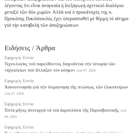
λέγοντας ὅτι εἶναι ἀναγκαία ἡ διεξαγωγή σχετικοῦ διαλόγου
μεταξύ τῶν δύο χωρῶν. Ἀλλά καί ὁ προκάτοχός της κ.
Προκόπης Παυλόπουλος ἔχει ὑπερασπισθεῖ μέ θέρμη τό αἴτημα
γιά τήν καταβολή τῶν ἀποζημιώσεων.
Ειδήσεις / Άρθρα
Εφημερίς Εστία
Τεχνολογίες τοῦ παρελθόντος διηγοῦνται τήν ἱστορία τῶν
«ἐργαλείων πού ἄλλαξαν τόν κόσμο»
Αυγ 07, 2026
Εφημερίς Εστία
Ἀσυνεννοησία γιά τήν διερεύνηση τῆς πτώσεως τῶν ἑλικοπτέρων
Αυγ 07, 2026
Εφημερίς Εστία
Ἑπτά μῆνες ἀνενεργά τά νέα ἀεροπλάνα τῆς Πυροσβεστικῆς
Αυγ
06, 2026
Εφημερίς Εστία