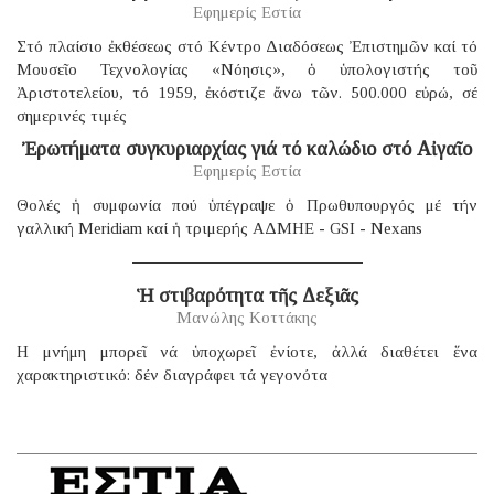
Εφημερίς Εστία
Στό πλαίσιο ἐκθέσεως στό Κέντρο Διαδόσεως Ἐπιστημῶν καί τό
Μουσεῖο Τεχνολογίας «Νόησις», ὁ ὑπολογιστής τοῦ
Ἀριστοτελείου, τό 1959, ἐκόστιζε ἄνω τῶν. 500.000 εὐρώ, σέ
σημερινές τιμές
Ἐρωτήματα συγκυριαρχίας γιά τό καλώδιο στό Αἰγαῖο
Εφημερίς Εστία
Θολές ἡ συμφωνία πού ὑπέγραψε ὁ Πρωθυπουργός μέ τήν
γαλλική Μeridiam καί ἡ τριμερής ΑΔΜΗΕ - GSI - Nexans
Ἡ στιβαρότητα τῆς Δεξιᾶς
Μανώλης Κοττάκης
H μνήμη μπορεῖ νά ὑποχωρεῖ ἐνίοτε, ἀλλά διαθέτει ἕνα
χαρακτηριστικό: δέν διαγράφει τά γεγονότα