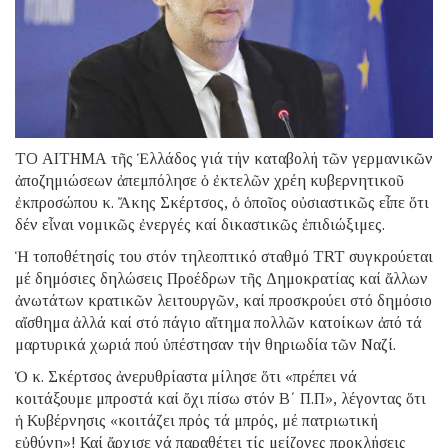
ΤΟ ΑΙΤΗΜΑ τῆς Ἑλλάδος γιά τήν καταβολή τῶν γερμανικῶν
ἀποζημιώσεων ἀπεμπόλησε ὁ ἐκτελῶν χρέη κυβερνητικοῦ
ἐκπροσώπου κ. Ἄκης Σκέρτσος, ὁ ὁποῖος οὐσιαστικῶς εἶπε ὅτι
δέν εἶναι νομικῶς ἐνεργές καί δικαστικῶς ἐπιδιώξιμες.
Ἡ τοποθέτησίς του στόν τηλεοπτικό σταθμό TRT συγκρούεται
μέ δημόσιες δηλώσεις Προέδρων τῆς Δημοκρατίας καί ἄλλων
ἀνωτάτων κρατικῶν λειτουργῶν, καί προσκρούει στό δημόσιο
αἴσθημα ἀλλά καί στό πάγιο αἴτημα πολλῶν κατοίκων ἀπό τά
μαρτυρικά χωριά πού ὑπέστησαν τήν θηριωδία τῶν Ναζί.
Ὁ κ. Σκέρτσος ἀνερυθρίαστα μίλησε ὅτι «πρέπει νά
κοιτάξουμε μπροστά καί ὄχι πίσω στόν Β΄ Π.Π», λέγοντας ὅτι
ἡ Κυβέρνησις «κοιτάζει πρός τά μπρός, μέ πατριωτική
εὐθύνη»! Καί ἄρχισε νά παραθέτει τίς μείζονες προκλήσεις