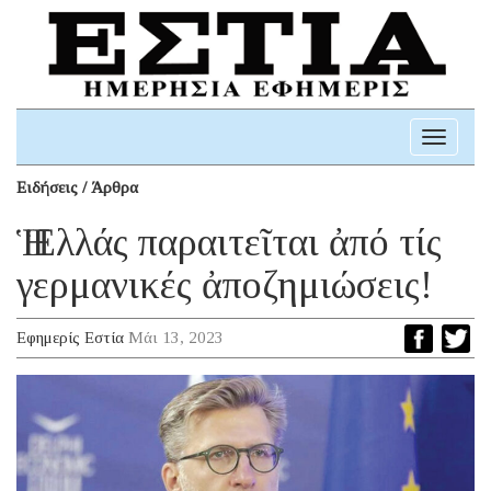
Toggle
navigati
Ειδήσεις / Άρθρα
Ἡ Ἑλλάς παραιτεῖται ἀπό τίς
γερμανικές ἀποζημιώσεις!
Εφημερίς Εστία
Μάι 13, 2023