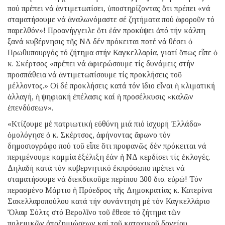
πού πρέπει νά ἀντιμετωπίσει, ὑποστηρίζοντας ὅτι πρέπει «νά
σταματήσουμε νά ἀναλωνόμαστε σέ ζητήματα πού ἀφοροῦν τό
παρελθόν»! Προανήγγειλε ὅτι ἐάν προκύψει ἀπό τήν κάλπη
ξανά κυβέρνησις τῆς ΝΔ δέν πρόκειται ποτέ νά θέσει ὁ
Πρωθυπουργός τό ζήτημα στήν Καγκελλαρία, γιατί ὅπως εἶπε ὁ
κ. Σκέρτσος «πρέπει νά ἀφιερώσουμε τίς δυνάμεις στήν
προσπάθεια νά ἀντιμετωπίσουμε τίς προκλήσεις τοῦ
μέλλοντος.» Οἱ δέ προκλήσεις κατά τόν ἴδιο εἶναι ἡ κλιματική
ἀλλαγή, ἡ ψηφιακή ἐπέλασις καί ἡ προσέλκυσις «καλῶν
ἐπενδύσεων».
«Κτίζουμε μέ πατριωτική εὐθύνη μιά πιό ἰσχυρή Ἑλλάδα»
ὁμολόγησε ὁ κ. Σκέρτσος, ἀφήνοντας ἄφωνο τόν
δημοσιογράφο πού τοῦ εἶπε ὅτι προφανῶς δέν πρόκειται νά
περιμένουμε καμμία ἐξέλιξη ἐάν ἡ ΝΔ κερδίσει τίς ἐκλογές.
Δηλαδή κατά τόν κυβερνητικό ἐκπρόσωπο πρέπει νά
σταματήσουμε νά διεκδικοῦμε περίπου 300 δισ. εὐρώ! Τόν
περασμένο Μάρτιο ἡ Πρόεδρος τῆς Δημοκρατίας κ. Κατερίνα
Σακελλαροπούλου κατά τήν συνάντηση μέ τόν Καγκελλάριο
Ὄλαφ Σόλτς στό Βερολῖνο τοῦ ἔθεσε τό ζήτημα τῶν
πολεμικῶν ἀποζημιώσεων καί τοῦ κατοχικοῦ δανείου,