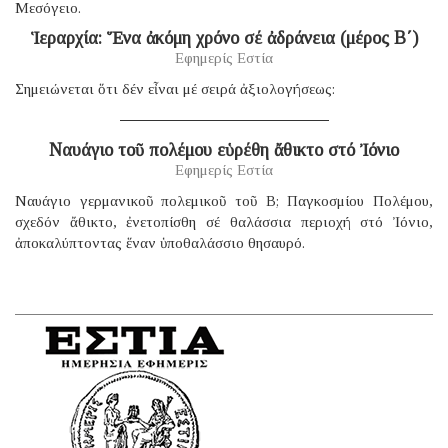
Μεσόγειο.
Ἱεραρχία: Ἕνα ἀκόμη χρόνο σέ ἀδράνεια (μέρος B΄)
Εφημερίς Εστία
Σημειώνεται ὅτι δέν εἶναι μέ σειρά ἀξιολογήσεως:
Ναυάγιο τοῦ πολέμου εὑρέθη ἄθικτο στό Ἰόνιο
Εφημερίς Εστία
Ναυάγιο γερμανικοῦ πολεμικοῦ τοῦ B; Παγκοσμίου Πολέμου,
σχεδόν ἄθικτο, ἐνετοπίσθη σέ θαλάσσια περιοχή στό Ἰόνιο,
ἀποκαλύπτοντας ἕναν ὑποθαλάσσιο θησαυρό.