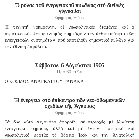
Ὁ ρόλος τοῦ ἐνεργειακοῦ πυλῶνος στό διεθνές
γίγνεσθαι
Εφημερίς Εστία
Ἡ τεχνητή νοημοσύνη, οἱ γεωπολιτικές διαμάχες καί ὁ
στρατιωτικός ἀνταγωνισμός ἐπηρεάζουν τήν ἀνθεκτικότητα τῶν
ἐνεργειακῶν συστημάτων, πού ἀποτελοῦν σημαντικό πυλῶνα γιά
τήν ἐθνική ἀσφάλεια.
Σάββατον, 6 Αὐγούστου 1966
Πρό 60 ἐτῶν
Ο ΚΟΣΜΟΣ ΑΝΑΓΚΑΙ ΤΟΥ ΤΑΝΑΚΑ
Ἡ ἐνέργεια στό ἐπίκεντρο τῶν νεο-ὀθωμανικῶν
σχεδίων τῆς Ἄγκυρας
Εφημερίς Εστία
Τά δύο αὐτά γεγονότα ἀφοροῦν σέ περιοχές μέ ἰδιαίτερη
ἐνεργειακή σημασία, ἀλλά καί μέ ἔντονο ἱστορικό καί
γεωπολιτικό φορτίο: τό βόρειο Ἰράκ καί τήν Ἀνατολική