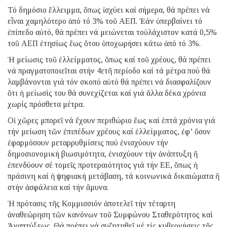
Τό δημόσιο ἔλλειμμα, ὅπως ἰσχύει καί σήμερα, θά πρέπει νά
εἶναι χαμηλότερο ἀπό τό 3% τοῦ ΑΕΠ. Ἐάν ὑπερβαίνει τό
ἐπίπεδο αὐτό, θά πρέπει νά μειώνεται τοὐλάχιστον κατά 0,5%
τοῦ ΑΕΠ ἐτησίως ἕως ὅτου ὑποχωρήσει κάτω ἀπό τό 3%.
Ἡ μείωσις τοῦ ἐλλείμματος, ὅπως καί τοῦ χρέους, θά πρέπει
νά πραγματοποιεῖται στήν 4ετῆ περίοδο καί τά μέτρα πού θά
λαμβάνονται γιά τόν σκοπό αὐτό θά πρέπει νά διασφαλίζουν
ὅτι ἡ μείωσίς του θά συνεχίζεται καί γιά ἄλλα δέκα χρόνια
χωρίς πρόσθετα μέτρα.
Οἱ χῶρες μπορεῖ νά ἔχουν περιθώριο ἕως καί ἑπτά χρόνια γιά
τήν μείωση τῶν ἐπιπέδων χρέους καί ἐλλείμματος, ἐφ’ ὅσον
ἐφαρμόσουν μεταρρυθμίσεις πού ἐνισχύουν τήν
δημοσιονομική βιωσιμότητα, ἐνισχύουν τήν ἀνάπτυξη ἤ
ἐπενδύουν σέ τομεῖς προτεραιότητος γιά τήν ΕΕ, ὅπως ἡ
πράσινη καί ἡ ψηφιακή μετάβαση, τά κοινωνικά δικαιώματα ἤ
στήν ἀσφάλεια καί τήν ἄμυνα.
Ἡ πρότασις τῆς Κομμισσιόν ἀποτελεῖ τήν τέταρτη
ἀναθεώρηση τῶν κανόνων τοῦ Συμφώνου Σταθερότητος καί
Ἀναπτύξεως. Θά πρέπει νά συζητηθεῖ μέ τίς κυβερνήσεις τῆς