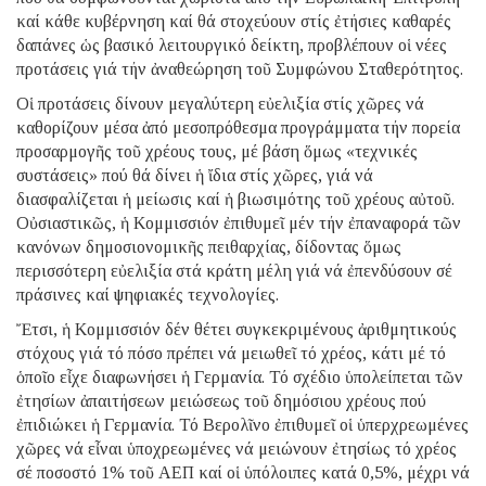
καί κάθε κυβέρνηση καί θά στοχεύουν στίς ἐτήσιες καθαρές
δαπάνες ὡς βασικό λειτουργικό δείκτη, προβλέπουν οἱ νέες
προτάσεις γιά τήν ἀναθεώρηση τοῦ Συμφώνου Σταθερότητος.
Οἱ προτάσεις δίνουν μεγαλύτερη εὐελιξία στίς χῶρες νά
καθορίζουν μέσα ἀπό μεσοπρόθεσμα προγράμματα τήν πορεία
προσαρμογῆς τοῦ χρέους τους, μέ βάση ὅμως «τεχνικές
συστάσεις» πού θά δίνει ἡ ἴδια στίς χῶρες, γιά νά
διασφαλίζεται ἡ μείωσις καί ἡ βιωσιμότης τοῦ χρέους αὐτοῦ.
Οὐσιαστικῶς, ἡ Κομμισσιόν ἐπιθυμεῖ μέν τήν ἐπαναφορά τῶν
κανόνων δημοσιονομικῆς πειθαρχίας, δίδοντας ὅμως
περισσότερη εὐελιξία στά κράτη μέλη γιά νά ἐπενδύσουν σέ
πράσινες καί ψηφιακές τεχνολογίες.
Ἔτσι, ἡ Κομμισσιόν δέν θέτει συγκεκριμένους ἀριθμητικούς
στόχους γιά τό πόσο πρέπει νά μειωθεῖ τό χρέος, κάτι μέ τό
ὁποῖο εἶχε διαφωνήσει ἡ Γερμανία. Τό σχέδιο ὑπολείπεται τῶν
ἐτησίων ἀπαιτήσεων μειώσεως τοῦ δημόσιου χρέους πού
ἐπιδιώκει ἡ Γερμανία. Τό Βερολῖνο ἐπιθυμεῖ οἱ ὑπερχρεωμένες
χῶρες νά εἶναι ὑποχρεωμένες νά μειώνουν ἐτησίως τό χρέος
σέ ποσοστό 1% τοῦ ΑΕΠ καί οἱ ὑπόλοιπες κατά 0,5%, μέχρι νά