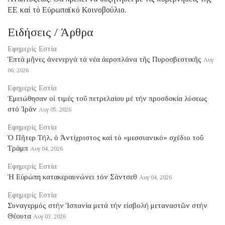
ΕΕ καί τό Εὐρωπαϊκό Κοινοβούλιο.
Ειδήσεις / Άρθρα
Εφημερίς Εστία
Ἑπτά μῆνες ἀνενεργά τά νέα ἀεροπλάνα τῆς Πυροσβεστικῆς
Αυγ
06, 2026
Εφημερίς Εστία
Ἐμειώθησαν οἱ τιμές τοῦ πετρελαίου μέ τήν προσδοκία λύσεως
στό Ἰράν
Αυγ 05, 2026
Εφημερίς Εστία
Ὁ Πῆτερ Τήλ, ὁ Ἀντίχριστος καί τό «μεσσιανικό» σχέδιο τοῦ
Τράμπ
Αυγ 04, 2026
Εφημερίς Εστία
Ἡ Εὐρώπη κατακεραυνώνει τόν Σάντσεθ
Αυγ 04, 2026
Εφημερίς Εστία
Συναγερμός στήν Ἱσπανία μετά τήν εἰσβολή μεταναστῶν στήν
Θέουτα
Αυγ 03, 2026