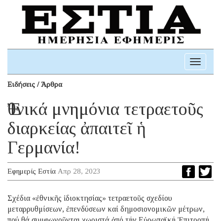
Toggle
navigati
Ειδήσεις / Άρθρα
Ἐθνικά μνημόνια τετραετοῦς
διαρκείας ἀπαιτεῖ ἡ
Γερμανία!
Εφημερίς Εστία
Απρ 28, 2023
Σχέδια «ἐθνικῆς ἰδιοκτησίας» τετραετοῦς σχεδίου
μεταρρυθμίσεων, ἐπενδύσεων καί δημοσιονομικῶν μέτρων,
πού θά συμφωνοῦνται χωριστά ἀπό τήν Εὐρωπαϊκή Ἐπιτροπή