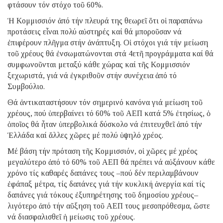
φτάσουν τόν στόχο τοῦ 60%.
Ἡ Κομμισσιόν ἀπό τήν πλευρά της θεωρεῖ ὅτι οἱ παραπάνω
προτάσεις εἶναι πολύ αὐστηρές καί θά μποροῦσαν νά
ἐπιφέρουν πλῆγμα στήν ἀνάπτυξη. Οἱ στόχοι γιά τήν μείωση
τοῦ χρέους θά ἐνσωματώνονται στά 4ετῆ προγράμματα καί θά
συμφωνοῦνται μεταξύ κάθε χώρας καί τῆς Κομμισσιόν
ξεχωριστά, γιά νά ἐγκριθοῦν στήν συνέχεια ἀπό τό
Συμβούλιο.
Θά ἀντικαταστήσουν τόν σημερινό κανόνα γιά μείωση τοῦ
χρέους, πού ὑπερβαίνει τό 60% τοῦ ΑΕΠ κατά 5% ἐτησίως, ὁ
ὁποῖος θά ἦταν ὑπερβολικά δύσκολο νά ἐπιτευχθεῖ ἀπό τήν
Ἑλλάδα καί ἄλλες χῶρες μέ πολύ ὑψηλό χρέος.
Μέ βάση τήν πρόταση τῆς Κομμισσιόν, οἱ χῶρες μέ χρέος
μεγαλύτερο ἀπό τό 60% τοῦ ΑΕΠ θά πρέπει νά αὐξάνουν κάθε
χρόνο τίς καθαρές δαπάνες τους –πού δέν περιλαμβάνουν
ἐφάπαξ μέτρα, τίς δαπάνες γιά τήν κυκλική ἀνεργία καί τίς
δαπάνες γιά τόκους ἐξυπηρέτησης τοῦ δημοσίου χρέους–
λιγότερο ἀπό τήν αὔξηση τοῦ ΑΕΠ τους μεσοπρόθεσμα, ὥστε
νά διασφαλισθεῖ ἡ μείωσις τοῦ χρέους.