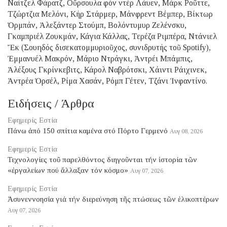
Ναίτζελ Φάρατζ, Οὔρσουλα φόν ντέρ Λάυεν, Μάρκ Ροῦττε,
Τζώρτζια Μελόνι, Κήρ Στάρμερ, Μάνφρεντ Βέμπερ, Βίκτωρ
Ὀρμπάν, Ἀλεξάντερ Στούμπ, Βολόντυμυρ Ζελένσκυ,
Γκαμπριέλ Ζουκμάν, Κάγια Κάλλας, Τερέζα Ριμπέρα, Ντάνιελ
Ἔκ (Σουηδός δισεκατομμυριοῦχος, συνιδρυτής τοῦ Spotify),
Ἐμμανυέλ Μακρόν, Μάριο Ντράγκι, Ἀντρέι Μπάμπις,
Ἀλέξους Γκρίνκεβιτς, Κάρολ Ναβρότσκι, Χάιντι Ράιχινεκ,
Ἀντρέα Ὀρσέλ, Ρίμα Χασάν, Ρόμπ Γέτεν, Τζάνι Ἰνφαντίνο.
Ειδήσεις / Άρθρα
Εφημερίς Εστία
Πάνω ἀπό 150 σπίτια καμένα στό Πόρτο Γερμενό
Αυγ 08, 2026
Εφημερίς Εστία
Τεχνολογίες τοῦ παρελθόντος διηγοῦνται τήν ἱστορία τῶν
«ἐργαλείων πού ἄλλαξαν τόν κόσμο»
Αυγ 07, 2026
Εφημερίς Εστία
Ἀσυνεννοησία γιά τήν διερεύνηση τῆς πτώσεως τῶν ἑλικοπτέρων
Αυγ 07, 2026