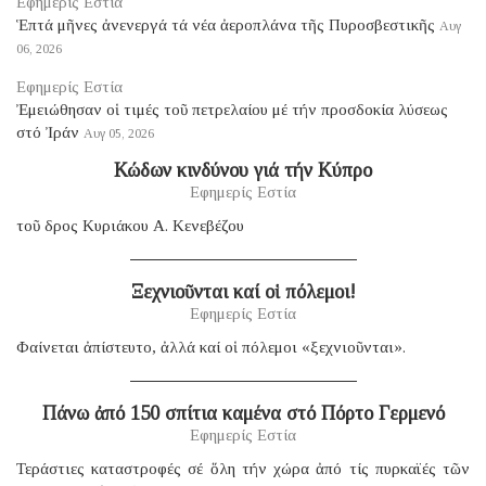
Εφημερίς Εστία
Ἑπτά μῆνες ἀνενεργά τά νέα ἀεροπλάνα τῆς Πυροσβεστικῆς
Αυγ
06, 2026
Εφημερίς Εστία
Ἐμειώθησαν οἱ τιμές τοῦ πετρελαίου μέ τήν προσδοκία λύσεως
στό Ἰράν
Αυγ 05, 2026
Κώδων κινδύνου γιά τήν Κύπρο
Εφημερίς Εστία
τοῦ δρος Κυριάκου Α. Κενεβέζου
Ξεχνιοῦνται καί οἱ πόλεμοι!
Εφημερίς Εστία
Φαίνεται ἀπίστευτο, ἀλλά καί οἱ πόλεμοι «ξεχνιοῦνται».
Πάνω ἀπό 150 σπίτια καμένα στό Πόρτο Γερμενό
Εφημερίς Εστία
Τεράστιες καταστροφές σέ ὅλη τήν χώρα ἀπό τίς πυρκαϊές τῶν