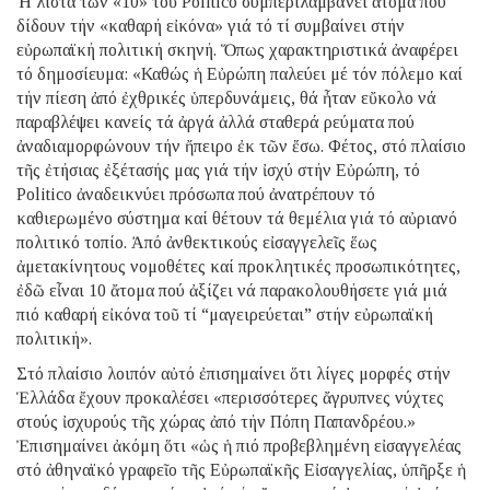
Ἡ λίστα τῶν «10» τοῦ Politico συμπεριλαμβάνει ἄτομα πού
δίδουν τήν «καθαρή εἰκόνα» γιά τό τί συμβαίνει στήν
εὐρωπαϊκή πολιτική σκηνή. Ὅπως χαρακτηριστικά ἀναφέρει
τό δημοσίευμα: «Καθώς ἡ Εὐρώπη παλεύει μέ τόν πόλεμο καί
τήν πίεση ἀπό ἐχθρικές ὑπερδυνάμεις, θά ἦταν εὔκολο νά
παραβλέψει κανείς τά ἀργά ἀλλά σταθερά ρεύματα πού
ἀναδιαμορφώνουν τήν ἤπειρο ἐκ τῶν ἔσω. Φέτος, στό πλαίσιο
τῆς ἐτήσιας ἐξέτασής μας γιά τήν ἰσχύ στήν Εὐρώπη, τό
Politico ἀναδεικνύει πρόσωπα πού ἀνατρέπουν τό
καθιερωμένο σύστημα καί θέτουν τά θεμέλια γιά τό αὐριανό
πολιτικό τοπίο. Ἀπό ἀνθεκτικούς εἰσαγγελεῖς ἕως
ἀμετακίνητους νομοθέτες καί προκλητικές προσωπικότητες,
ἐδῶ εἶναι 10 ἄτομα πού ἀξίζει νά παρακολουθήσετε γιά μιά
πιό καθαρή εἰκόνα τοῦ τί “μαγειρεύεται” στήν εὐρωπαϊκή
πολιτική».
Στό πλαίσιο λοιπόν αὐτό ἐπισημαίνει ὅτι λίγες μορφές στήν
Ἑλλάδα ἔχουν προκαλέσει «περισσότερες ἄγρυπνες νύχτες
στούς ἰσχυρούς τῆς χώρας ἀπό τήν Πόπη Παπανδρέου.»
Ἐπισημαίνει ἀκόμη ὅτι «ὡς ἡ πιό προβεβλημένη εἰσαγγελέας
στό ἀθηναϊκό γραφεῖο τῆς Εὐρωπαϊκῆς Εἰσαγγελίας, ὑπῆρξε ἡ