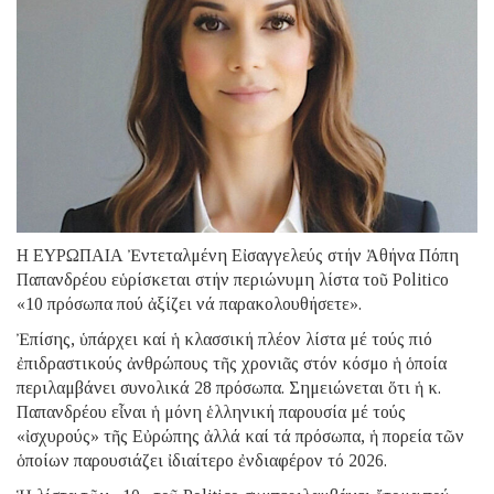
Η ΕΥΡΩΠΑΙΑ Ἐντεταλμένη Εἰσαγγελεύς στήν Ἀθήνα Πόπη
Παπανδρέου εὑρίσκεται στήν περιώνυμη λίστα τοῦ Politico
«10 πρόσωπα πού ἀξίζει νά παρακολουθήσετε».
Ἐπίσης, ὑπάρχει καί ἡ κλασσική πλέον λίστα μέ τούς πιό
ἐπιδραστικούς ἀνθρώπους τῆς χρονιᾶς στόν κόσμο ἡ ὁποία
περιλαμβάνει συνολικά 28 πρόσωπα. Σημειώνεται ὅτι ἡ κ.
Παπανδρέου εἶναι ἡ μόνη ἑλληνική παρουσία μέ τούς
«ἰσχυρούς» τῆς Εὐρώπης ἀλλά καί τά πρόσωπα, ἡ πορεία τῶν
ὁποίων παρουσιάζει ἰδιαίτερο ἐνδιαφέρον τό 2026.