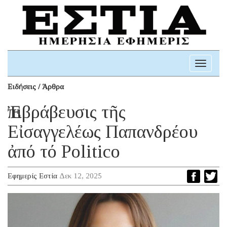
Toggle
navigati
Ειδήσεις / Άρθρα
Ἐπιβράβευσις τῆς
Εἰσαγγελέως Παπανδρέου
ἀπό τό Politico
Εφημερίς Εστία
Δεκ 12, 2025