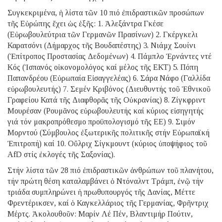
Συγκεκριμένα, ἡ λίστα τῶν 10 πιό ἐπιδραστικῶν προσώπων
τῆς Εὐρώπης ἔχει ὡς ἑξῆς: 1. Ἀλεξάντρα Γκέσε
(Εὐρωβουλεύτρια τῶν Γερμανῶν Πρασίνων) 2. Γκέργκελι
Καρατσόνι (Δήμαρχος τῆς Βουδαπέστης) 3. Νιάμχ Σουίνι
(Ἐπίτροπος Προστασίας Δεδομένων) 4. Πάμπλο Ἐρνάντες ντέ
Κός (Ἱσπανός οἰκονομολόγος καί μέλος τῆς ΕΚΤ) 5. Πόπη
Παπανδρέου (Εὐρωπαία Εἰσαγγελέας) 6. Σάρα Νάφο (Γαλλίδα
εὐρωβουλευτής) 7. Σεμέν Κριβόνος (Διευθυντής τοῦ Ἐθνικοῦ
Γραφείου Κατά τῆς Διαφθορᾶς τῆς Οὐκρανίας) 8. Ζίγκφριντ
Μουρέσαν (Ρουμᾶνος εὐρωβουλευτής καί κύριος εἰσηγητής
γιά τόν μακροπρόθεσμο προϋπολογισμό τῆς ΕΕ) 9. Σιμόν
Μορντού (Σύμβουλος ἐξωτερικῆς πολιτικῆς στήν Εὐρωπαϊκή
Ἐπιτροπή) καί 10. Οὔλριχ Σίγκμουντ (κύριος ὑποψήφιος τοῦ
AfD στίς ἐκλογές τῆς Σαξονίας).
Στήν λίστα τῶν 28 πιό ἐπιδραστικῶν ἀνθρώπων τοῦ πλανήτου,
τήν πρώτη θέση καταλαμβάνει ὁ Ντόναλντ Τράμπ, ἐνῷ τήν
τριάδα συμπληρώνει ἡ πρωθυπουργός τῆς Δανίας, Μέττε
Φρεντέρικσεν, καί ὁ Καγκελλάριος τῆς Γερμανίας, Φρῆντριχ
Μέρτς. Ἀκολουθοῦν: Μαρίν Λέ Πέν, Βλαντιμήρ Πούτιν,