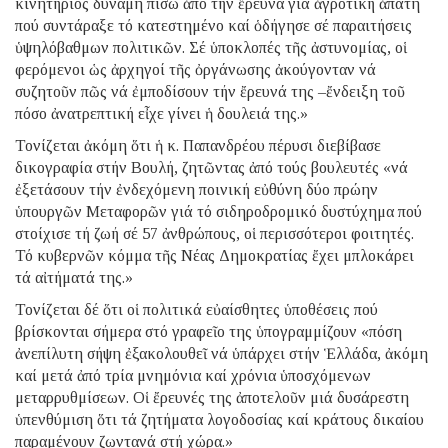
κινητήριος δύναμη πίσω ἀπό τήν ἔρευνα γιά ἀγροτική ἀπάτη
πού συντάραξε τό κατεστημένο καί ὁδήγησε σέ παραιτήσεις
ὑψηλόβαθμων πολιτικῶν. Σέ ὑποκλοπές τῆς ἀστυνομίας, οἱ
φερόμενοι ὡς ἀρχηγοί τῆς ὀργάνωσης ἀκούγονταν νά
συζητοῦν πῶς νά ἐμποδίσουν τήν ἔρευνά της –ἔνδειξη τοῦ
πόσο ἀνατρεπτική εἶχε γίνει ἡ δουλειά της.»
Τονίζεται ἀκόμη ὅτι ἡ κ. Παπανδρέου πέρυσι διεβίβασε
δικογραφία στήν Βουλή, ζητῶντας ἀπό τούς βουλευτές «νά
ἐξετάσουν τήν ἐνδεχόμενη ποινική εὐθύνη δύο πρώην
ὑπουργῶν Μεταφορῶν γιά τό σιδηροδρομικό δυστύχημα πού
στοίχισε τή ζωή σέ 57 ἀνθρώπους, οἱ περισσότεροι φοιτητές.
Τό κυβερνῶν κόμμα τῆς Νέας Δημοκρατίας ἔχει μπλοκάρει
τά αἰτήματά της.»
Τονίζεται δέ ὅτι οἱ πολιτικά εὐαίσθητες ὑποθέσεις πού
βρίσκονται σήμερα στό γραφεῖο της ὑπογραμμίζουν «πόση
ἀνεπίλυτη σήψη ἐξακολουθεῖ νά ὑπάρχει στήν Ἑλλάδα, ἀκόμη
καί μετά ἀπό τρία μνημόνια καί χρόνια ὑποσχόμενων
μεταρρυθμίσεων. Οἱ ἔρευνές της ἀποτελοῦν μιά δυσάρεστη
ὑπενθύμιση ὅτι τά ζητήματα λογοδοσίας καί κράτους δικαίου
παραμένουν ζωντανά στή χώρα.»