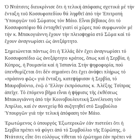
Ὁ Ντάτσιτς διευκρίνισε ὅτι ἡ τελική ἀπόφασις σχετικά μέ τήν
ἔνταξη τοῦ Κοσσυφοπεδίου θά ληφθεῖ ἀπό τήν Ἐπιτροπή
Ὑπουργῶν τοῦ Σώματος τόν Μάιο. Εἶναι βέβαιος ὅτι τό
Κοσσυφοπέφιο θά ἐνταχθεῖ γιατί οἱ χῶρες πού συμφωνοῦν μέ
τήν κ. Μπακογιάννη ἔχουν τήν πλειοψηφία στό Σῶμα καί τό
ἔχουν ἀναγνωρίσει ὡς ἀνεξάρτητο.
Σημειώνεται πάντως ὅτι ἡ Ἑλλάς δέν ἔχει ἀναγνωρίσει τό
Κοσσυφοπέδιο ὡς ἀνεξάρτητο κράτος, ὅπως καί ἡ Σερβία, ἡ
Κύπρος, ἡ Ρουμανία καί ἡ Ἱσπανία. Στήν ψηφοφορία, πού
ὑπενθυμίζεται ὅτι δέν σημαίνει ὅτι ἔχει ἀνάψει πλήρως τό
«πράσινο φῶς» γιά ἔνταξη, κατεψήφισαν ἡ Σερβία, τό
Μαυροβούνιο, ἐνῷ ὁ Ἕλλην ἐκπρόσωπος κ. Ἀλέξης Τσίπρας
ἀπεῖχε. Τό ἑπόμενο βῆμα εἶναι ἡ ψήφισις τῆς ἐκθέσεως
Μπακογιάννη ἀπό τήν Κοινοβουλευτική Συνέλευση τόν
Ἀπρίλιο, καί ἐν συνεχείᾳ θά συζητηθεῖ στό Συμβούλιο
Ὑπουργῶν γιά τήν τελική ἀπόφαση τόν Μάιο.
Ἐρωτώμενος ὁ ὑπουργός Ἐξωτερικῶν ἐάν πιστεύει ὅτι ἡ
Σερβία πρέπει νά φύγει ἀπό τό Συμβούλιο τῆς Εὐρώπης, ὁ
Ντάτσιτς εἶπε ὅτι εὐλόγως τίθεται τό ἐρώτημα ἐάν πρέπει νά