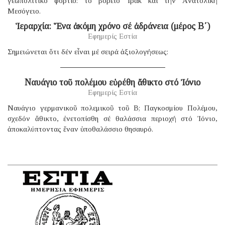
γεωπολιτικό φορτίο: τό βόρειο Ἰράκ καί τήν Ἀνατολική
Μεσόγειο.
Ἱεραρχία: Ἕνα ἀκόμη χρόνο σέ ἀδράνεια (μέρος B΄)
Εφημερίς Εστία
Σημειώνεται ὅτι δέν εἶναι μέ σειρά ἀξιολογήσεως:
Ναυάγιο τοῦ πολέμου εὑρέθη ἄθικτο στό Ἰόνιο
Εφημερίς Εστία
Ναυάγιο γερμανικοῦ πολεμικοῦ τοῦ B; Παγκοσμίου Πολέμου,
σχεδόν ἄθικτο, ἐνετοπίσθη σέ θαλάσσια περιοχή στό Ἰόνιο,
ἀποκαλύπτοντας ἕναν ὑποθαλάσσιο θησαυρό.