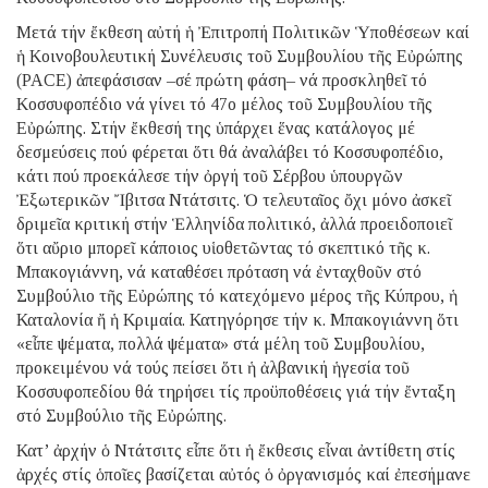
Μετά τήν ἔκθεση αὐτή ἡ Ἐπιτροπή Πολιτικῶν Ὑποθέσεων καί
ἡ Κοινοβουλευτική Συνέλευσις τοῦ Συμβουλίου τῆς Εὐρώπης
(PACE) ἀπεφάσισαν –σέ πρώτη φάση– νά προσκληθεῖ τό
Κοσσυφοπέδιο νά γίνει τό 47ο μέλος τοῦ Συμβουλίου τῆς
Εὐρώπης. Στήν ἔκθεσή της ὑπάρχει ἕνας κατάλογος μέ
δεσμεύσεις πού φέρεται ὅτι θά ἀναλάβει τό Κοσσυφοπέδιο,
κάτι πού προεκάλεσε τήν ὀργή τοῦ Σέρβου ὑπουργῶν
Ἐξωτερικῶν Ἴβιτσα Ντάτσιτς. Ὁ τελευταῖος ὄχι μόνο ἀσκεῖ
δριμεῖα κριτική στήν Ἑλληνίδα πολιτικό, ἀλλά προειδοποιεῖ
ὅτι αὔριο μπορεῖ κάποιος υἱοθετῶντας τό σκεπτικό τῆς κ.
Μπακογιάννη, νά καταθέσει πρόταση νά ἐνταχθοῦν στό
Συμβούλιο τῆς Εὐρώπης τό κατεχόμενο μέρος τῆς Κύπρου, ἡ
Καταλονία ἤ ἡ Κριμαία. Κατηγόρησε τήν κ. Μπακογιάννη ὅτι
«εἶπε ψέματα, πολλά ψέματα» στά μέλη τοῦ Συμβουλίου,
προκειμένου νά τούς πείσει ὅτι ἡ ἀλβανική ἡγεσία τοῦ
Κοσσυφοπεδίου θά τηρήσει τίς προϋποθέσεις γιά τήν ἔνταξη
στό Συμβούλιο τῆς Εὐρώπης.
Κατ’ ἀρχήν ὁ Ντάτσιτς εἶπε ὅτι ἡ ἔκθεσις εἶναι ἀντίθετη στίς
ἀρχές στίς ὁποῖες βασίζεται αὐτός ὁ ὀργανισμός καί ἐπεσήμανε