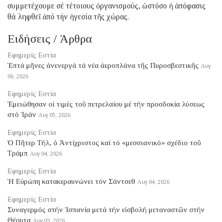
συμμετέχουμε σέ τέτοιους ὀργανισμούς, ὡστόσο ἡ ἀπόφασις
θά ληφθεῖ ἀπό τήν ἡγεσία τῆς χώρας.
Ειδήσεις / Άρθρα
Εφημερίς Εστία
Ἑπτά μῆνες ἀνενεργά τά νέα ἀεροπλάνα τῆς Πυροσβεστικῆς
Αυγ
06, 2026
Εφημερίς Εστία
Ἐμειώθησαν οἱ τιμές τοῦ πετρελαίου μέ τήν προσδοκία λύσεως
στό Ἰράν
Αυγ 05, 2026
Εφημερίς Εστία
Ὁ Πῆτερ Τήλ, ὁ Ἀντίχριστος καί τό «μεσσιανικό» σχέδιο τοῦ
Τράμπ
Αυγ 04, 2026
Εφημερίς Εστία
Ἡ Εὐρώπη κατακεραυνώνει τόν Σάντσεθ
Αυγ 04, 2026
Εφημερίς Εστία
Συναγερμός στήν Ἱσπανία μετά τήν εἰσβολή μεταναστῶν στήν
Θέουτα
Αυγ 03, 2026