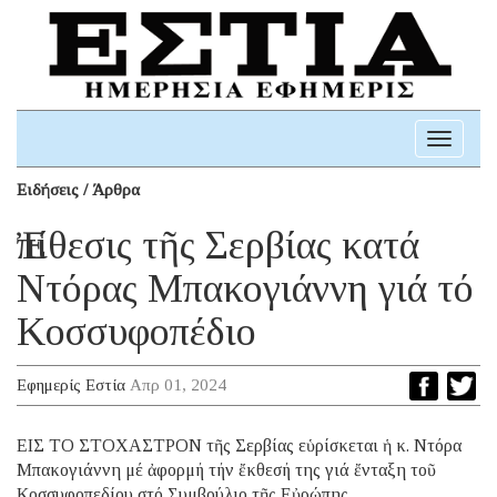
Toggle
navigati
Ειδήσεις / Άρθρα
Ἐπίθεσις τῆς Σερβίας κατά
Ντόρας Μπακογιάννη γιά τό
Κοσσυφοπέδιο
Εφημερίς Εστία
Απρ 01, 2024
ΕΙΣ ΤΟ ΣΤΟΧΑΣΤΡΟΝ τῆς Σερβίας εὑρίσκεται ἡ κ. Ντόρα
Μπακογιάννη μέ ἀφορμή τήν ἔκθεσή της γιά ἔνταξη τοῦ
Κοσσυφοπεδίου στό Συμβούλιο τῆς Εὐρώπης.