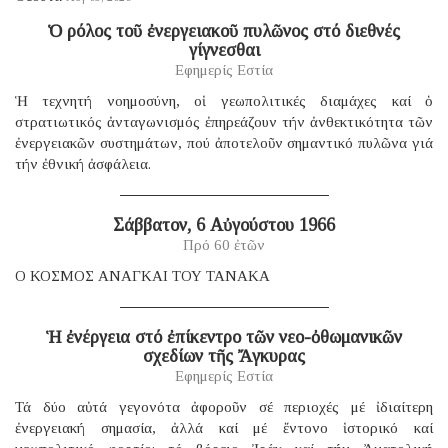
Ὁ ρόλος τοῦ ἐνεργειακοῦ πυλῶνος στό διεθνές
γίγνεσθαι
Εφημερίς Εστία
Ἡ τεχνητή νοημοσύνη, οἱ γεωπολιτικές διαμάχες καί ὁ
στρατιωτικός ἀνταγωνισμός ἐπηρεάζουν τήν ἀνθεκτικότητα τῶν
ἐνεργειακῶν συστημάτων, πού ἀποτελοῦν σημαντικό πυλῶνα γιά
τήν ἐθνική ἀσφάλεια.
Σάββατον, 6 Αὐγούστου 1966
Πρό 60 ἐτῶν
Ο ΚΟΣΜΟΣ ΑΝΑΓΚΑΙ ΤΟΥ ΤΑΝΑΚΑ
Ἡ ἐνέργεια στό ἐπίκεντρο τῶν νεο-ὀθωμανικῶν
σχεδίων τῆς Ἄγκυρας
Εφημερίς Εστία
Τά δύο αὐτά γεγονότα ἀφοροῦν σέ περιοχές μέ ἰδιαίτερη
ἐνεργειακή σημασία, ἀλλά καί μέ ἔντονο ἱστορικό καί