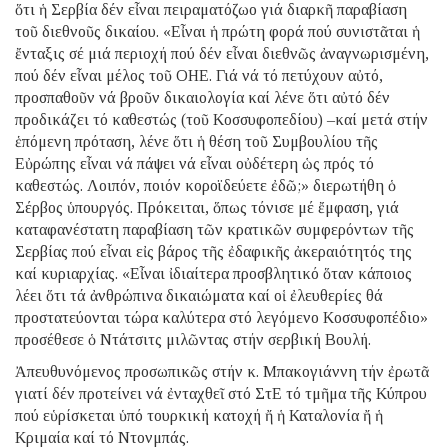
ὅτι ἡ Σερβία δέν εἶναι πειραματόζωο γιά διαρκῆ παραβίαση
τοῦ διεθνοῦς δικαίου. «Εἶναι ἡ πρώτη φορά πού συνιστᾶται ἡ
ἔνταξις σέ μιά περιοχή πού δέν εἶναι διεθνῶς ἀναγνωρισμένη,
πού δέν εἶναι μέλος τοῦ ΟΗΕ. Γιά νά τό πετύχουν αὐτό,
προσπαθοῦν νά βροῦν δικαιολογία καί λένε ὅτι αὐτό δέν
προδικάζει τό καθεστώς (τοῦ Κοσσυφοπεδίου) –καί μετά στήν
ἑπόμενη πρόταση, λένε ὅτι ἡ θέση τοῦ Συμβουλίου τῆς
Εὐρώπης εἶναι νά πάψει νά εἶναι οὐδέτερη ὡς πρός τό
καθεστώς. Λοιπόν, ποιόν κοροϊδεύετε ἐδῶ;» διερωτήθη ὁ
Σέρβος ὑπουργός. Πρόκειται, ὅπως τόνισε μέ ἔμφαση, γιά
καταφανέστατη παραβίαση τῶν κρατικῶν συμφερόντων τῆς
Σερβίας πού εἶναι εἰς βάρος τῆς ἐδαφικῆς ἀκεραιότητός της
καί κυριαρχίας. «Εἶναι ἰδιαίτερα προσβλητικό ὅταν κάποιος
λέει ὅτι τά ἀνθρώπινα δικαιώματα καί οἱ ἐλευθερίες θά
προστατεύονται τώρα καλύτερα στό λεγόμενο Κοσσυφοπέδιο»
προσέθεσε ὁ Ντάτσιτς μιλῶντας στήν σερβική Βουλή.
Ἀπευθυνόμενος προσωπικῶς στήν κ. Μπακογιάννη τήν ἐρωτᾶ
γιατί δέν προτείνει νά ἐνταχθεῖ στό ΣτΕ τό τμῆμα τῆς Κύπρου
πού εὑρίσκεται ὑπό τουρκική κατοχή ἤ ἡ Καταλονία ἤ ἡ
Κριμαία καί τό Ντονμπάς.