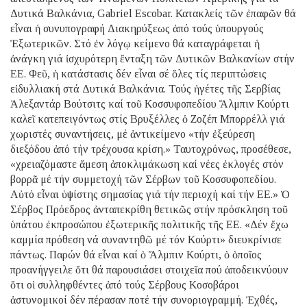
Δυτικά Βαλκάνια, Gabriel Escobar. Κατακλείς τῶν ἐπαφῶν θά
εἶναι ἡ συνυπογραφή Διακηρύξεως ἀπό τούς ὑπουργούς
Ἐξωτερικῶν. Στό ἐν λόγῳ κείμενο θά καταγράφεται ἡ
ἀνάγκη γιά ἰσχυρότερη ἔνταξη τῶν Δυτικῶν Βαλκανίων στήν
ΕΕ. Φεῦ, ἡ κατάστασις δέν εἶναι σέ ὅλες τίς περιπτώσεις
εἰδυλλιακή στά Δυτικά Βαλκάνια. Τούς ἡγέτες τῆς Σερβίας
Ἀλεξαντάρ Βούτσιτς καί τοῦ Κοσσυφοπεδίου Ἄλμπιν Κούρτι
καλεῖ κατεπειγόντως στίς Βρυξέλλες ὁ Ζοζέπ Μπορρέλλ γιά
χωριστές συναντήσεις, μέ ἀντικείμενο «τήν ἐξεύρεση
διεξόδου ἀπό τήν τρέχουσα κρίση.» Ταυτοχρόνως, προσέθεσε,
«χρειαζόμαστε ἄμεση ἀποκλιμάκωση καί νέες ἐκλογές στόν
βορρᾶ μέ τήν συμμετοχή τῶν Σέρβων τοῦ Κοσσυφοπεδίου.
Αὐτό εἶναι ὑψίστης σημασίας γιά τήν περιοχή καί τήν ΕΕ.» Ὁ
Σέρβος Πρόεδρος ἀνταπεκρίθη θετικῶς στήν πρόσκληση τοῦ
ὑπάτου ἐκπροσώπου ἐξωτερικῆς πολιτικῆς τῆς ΕΕ. «Δέν ἔχω
καμμία πρόθεση νά συναντηθῶ μέ τόν Κούρτι» διευκρίνισε
πάντως. Παρών θά εἶναι καί ὁ Ἄλμπιν Κούρτι, ὁ ὁποῖος
προανήγγειλε ὅτι θά παρουσιάσει στοιχεῖα πού ἀποδεικνύουν
ὅτι οἱ συλληφθέντες ἀπό τούς Σέρβους Κοσοβάροι
ἀστυνομικοί δέν πέρασαν ποτέ τήν συνοριογραμμή. Ἐχθές,