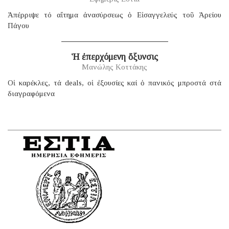
Ἀπέρριψε τό αἴτημα ἀνασύρσεως ὁ Εἰσαγγελεύς τοῦ Ἀρείου
Πάγου
Ἡ ἐπερχόμενη ὄξυνσις
Μανώλης Κοττάκης
Οἱ καρέκλες, τά deals, οἱ ἐξουσίες καί ὁ πανικός μπροστά στά
διαγραφόμενα