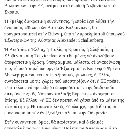
Βαλκανίων στήν ΕΕ, ἀνάμεσα στά ὁποῖα ἡ Ἀλβανία καί τά
Σκόπια.
Ἡ 7μελής διακρατική συνάντησις, ἡ ὁποία ἔχει λάβει τήν
ὀνομασία, «Φίλοι τῶν Δυτικῶν Βαλκανίων», θά
πραγματοποιηθεῖ στήν Βιέννη, ὑπό τήν προεδρία τοῦ ὑπουργοῦ
Ἐξωτερικῶν τῆς Αὐστρίας Alexander Schallenberg.
Ἡ Αὐστρία, ἡ Ἑλλάς, ἡ Ἰταλία, ἡ Κροατία, ἡ Σλοβακία, ἡ
Σλοβενία καί ἡ Τσεχία εἶναι διατεθειμένες νά ἀναλάβουν
ἀποφασιστική δράση, ὑπεγράμμισε, μάλιστα, σέ ἀνακοίνωσή
του, τό αὐστριακό ὑπουργεῖο Ἐξωτερικῶν. Καί ἐνῷ ὁ Φρέντη
Μπελέρης παραμένει στίς ἀλβανικές φυλακές, ἡ Ἑλλάς
συντάσσεται μέ τίς χῶρες πού ὑποστηρίζουν ὅτι ἡ ΕΕ πρέπει
«ἐπί τέλους νά προωθήσει ἀποφασιστικῶς τήν διαδικασία
διευρύνσεως τῆς Νοτιοανατολικῆς Εὐρώπης» ἀναφέρεται
ἐπίσης. Ἐξ ἄλλου, «ἡ ΕΕ δέν πρέπει νά χάσει ἀπό τά μάτια της
τά κράτη τῆς Νοτιοανατολικῆς Εὐρώπης», προστίθεται, σέ
συνδυασμό μέ τόν ἐν ἐξελίξει πόλεμο στήν Οὐκρανία.
Στήν συνάντηση, ὅμως, θά παρίσταται καί ὁ εἰδικός
ἀπεσταλμένος τῶν Ἡνωμένων Πολιτειῶν Ἀμερικῆς γιά τά