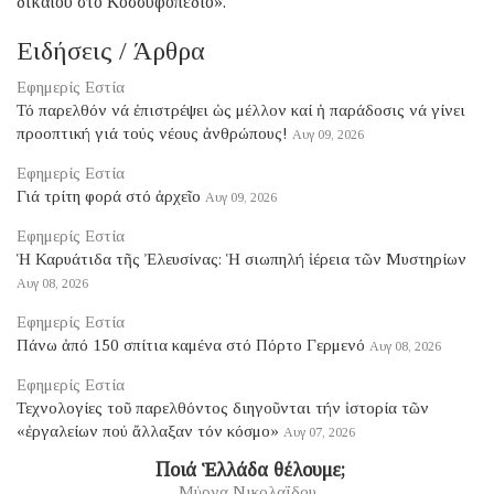
δικαίου στό Κοσσυφοπέδιο».
Ειδήσεις / Άρθρα
Εφημερίς Εστία
Τό παρελθόν νά ἐπιστρέψει ὡς μέλλον καί ἡ παράδοσις νά γίνει
προοπτική γιά τούς νέους ἀνθρώπους!
Αυγ 09, 2026
Εφημερίς Εστία
Γιά τρίτη φορά στό ἀρχεῖο
Αυγ 09, 2026
Εφημερίς Εστία
Ἡ Καρυάτιδα τῆς Ἐλευσίνας: Ἡ σιωπηλή ἱέρεια τῶν Μυστηρίων
Αυγ 08, 2026
Εφημερίς Εστία
Πάνω ἀπό 150 σπίτια καμένα στό Πόρτο Γερμενό
Αυγ 08, 2026
Εφημερίς Εστία
Τεχνολογίες τοῦ παρελθόντος διηγοῦνται τήν ἱστορία τῶν
«ἐργαλείων πού ἄλλαξαν τόν κόσμο»
Αυγ 07, 2026
​ Ποιά Ἑλλάδα θέλουμε;
Μύρνα Νικολαΐδου