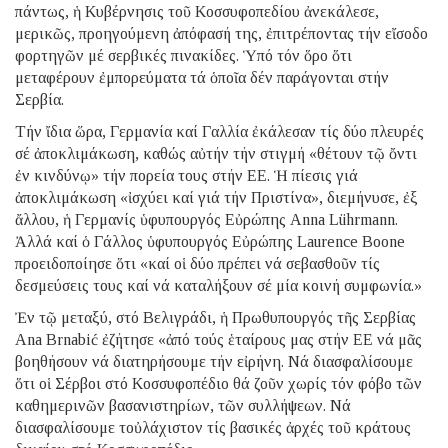
πάντως, ἡ Κυβέρνησις τοῦ Κοσσυφοπεδίου ἀνεκάλεσε,
μερικῶς, προηγούμενη ἀπόφασή της, ἐπιτρέποντας τήν εἴσοδο
φορτηγῶν μέ σερβικές πινακίδες. Ὑπό τόν ὅρο ὅτι
μεταφέρουν ἐμπορεύματα τά ὁποῖα δέν παράγονται στήν
Σερβία.
Τήν ἴδια ὥρα, Γερμανία καί Γαλλία ἐκάλεσαν τίς δύο πλευρές
σέ ἀποκλιμάκωση, καθώς αὐτήν τήν στιγμή «θέτουν τῷ ὄντι
ἐν κινδύνῳ» τήν πορεία τους στήν ΕΕ. Ἡ πίεσις γιά
ἀποκλιμάκωση «ἰσχύει καί γιά τήν Πριστίνα», διεμήνυσε, ἐξ
ἄλλου, ἡ Γερμανίς ὑφυπουργός Εὐρώπης Anna Lührmann.
Ἀλλά καί ὁ Γάλλος ὑφυπουργός Εὐρώπης Laurence Boone
προειδοποίησε ὅτι «καί οἱ δύο πρέπει νά σεβασθοῦν τίς
δεσμεύσεις τους καί νά καταλήξουν σέ μία κοινή συμφωνία.»
Ἐν τῷ μεταξύ, στό Βελιγράδι, ἡ Πρωθυπουργός τῆς Σερβίας
Ana Brnabić ἐζήτησε «ἀπό τούς ἑταίρους μας στήν ΕΕ νά μᾶς
βοηθήσουν νά διατηρήσουμε τήν εἰρήνη. Νά διασφαλίσουμε
ὅτι οἱ Σέρβοι στό Κοσσυφοπέδιο θά ζοῦν χωρίς τόν φόβο τῶν
καθημερινῶν βασανιστηρίων, τῶν συλλήψεων. Νά
διασφαλίσουμε τοὐλάχιστον τίς βασικές ἀρχές τοῦ κράτους