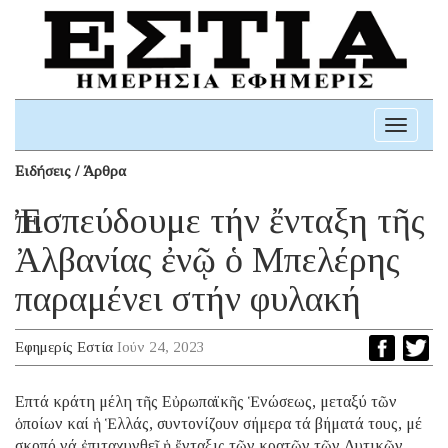
Toggle
navigati
Ειδήσεις / Άρθρα
Ἐπισπεύδουμε τήν ἔνταξη τῆς
Ἀλβανίας ἐνῷ ὁ Μπελέρης
παραμένει στήν φυλακή
Εφημερίς Εστία
Ιούν 24, 2023
Eπτά κράτη μέλη τῆς Εὐρωπαϊκῆς Ἑνώσεως, μεταξύ τῶν
ὁποίων καί ἡ Ἑλλάς, συντονίζουν σήμερα τά βήματά τους, μέ
σκοπό νά ἐπιταχυνθεῖ ἡ ἔνταξις τῶν κρατῶν τῶν Δυτικῶν