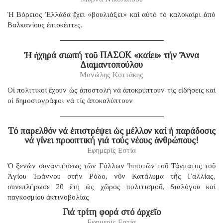
Ἡ Βόρειος Ἑλλάδα ἔχει «βουλιάξει» καί αὐτό τό καλοκαίρι ἀπό
Βαλκανίους ἐπισκέπτες.
Ἡ ἠχηρά σιωπή τοῦ ΠΑΣΟΚ «καίει» τήν Ἄννα
Διαμαντοπούλου
Μανώλης Κοττάκης
Οἱ πολιτικοί ἔχουν ὡς ἀποστολή νά ἀποκρύπτουν τίς εἰδήσεις καί
οἱ δημοσιογράφοι νά τίς ἀποκαλύπτουν
Τό παρελθόν νά ἐπιστρέψει ὡς μέλλον καί ἡ παράδοσις
νά γίνει προοπτική γιά τούς νέους ἀνθρώπους!
Εφημερίς Εστία
Ὁ ξενών συναντήσεως τῶν Γάλλων Ἱπποτῶν τοῦ Τάγματος τοῦ
Ἁγίου Ἰωάννου στήν Ρόδο, νῦν Κατάλυμα τῆς Γαλλίας,
συνεπλήρωσε 20 ἔτη ὡς χῶρος πολιτισμοῦ, διαλόγου καί
παγκοσμίου ἀκτινοβολίας
Γιά τρίτη φορά στό ἀρχεῖο
Εφημερίς Εστία