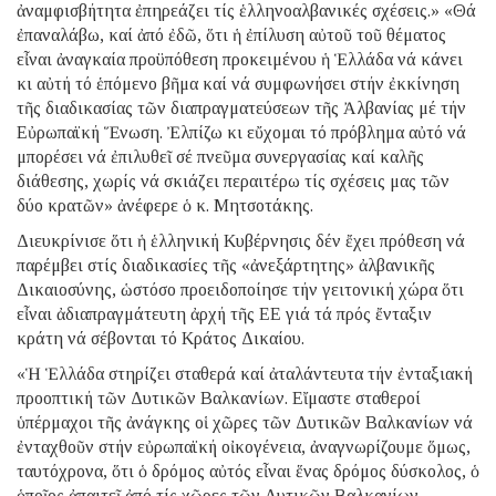
ἀναμφισβήτητα ἐπηρεάζει τίς ἑλληνοαλβανικές σχέσεις.» «Θά
ἐπαναλάβω, καί ἀπό ἐδῶ, ὅτι ἡ ἐπίλυση αὐτοῦ τοῦ θέματος
εἶναι ἀναγκαία προϋπόθεση προκειμένου ἡ Ἑλλάδα νά κάνει
κι αὐτή τό ἑπόμενο βῆμα καί νά συμφωνήσει στήν ἐκκίνηση
τῆς διαδικασίας τῶν διαπραγματεύσεων τῆς Ἀλβανίας μέ τήν
Εὐρωπαϊκή Ἕνωση. Ἐλπίζω κι εὔχομαι τό πρόβλημα αὐτό νά
μπορέσει νά ἐπιλυθεῖ σέ πνεῦμα συνεργασίας καί καλῆς
διάθεσης, χωρίς νά σκιάζει περαιτέρω τίς σχέσεις μας τῶν
δύο κρατῶν» ἀνέφερε ὁ κ. Μητσοτάκης.
Διευκρίνισε ὅτι ἡ ἑλληνική Κυβέρνησις δέν ἔχει πρόθεση νά
παρέμβει στίς διαδικασίες τῆς «ἀνεξάρτητης» ἀλβανικῆς
Δικαιοσύνης, ὡστόσο προειδοποίησε τήν γειτονική χώρα ὅτι
εἶναι ἀδιαπραγμάτευτη ἀρχή τῆς ΕΕ γιά τά πρός ἔνταξιν
κράτη νά σέβονται τό Κράτος Δικαίου.
«Ἡ Ἑλλάδα στηρίζει σταθερά καί ἀταλάντευτα τήν ἐνταξιακή
προοπτική τῶν Δυτικῶν Βαλκανίων. Εἴμαστε σταθεροί
ὑπέρμαχοι τῆς ἀνάγκης οἱ χῶρες τῶν Δυτικῶν Βαλκανίων νά
ἐνταχθοῦν στήν εὐρωπαϊκή οἰκογένεια, ἀναγνωρίζουμε ὅμως,
ταυτόχρονα, ὅτι ὁ δρόμος αὐτός εἶναι ἕνας δρόμος δύσκολος, ὁ
ὁποῖος ἀπαιτεῖ ἀπό τίς χῶρες τῶν Δυτικῶν Βαλκανίων