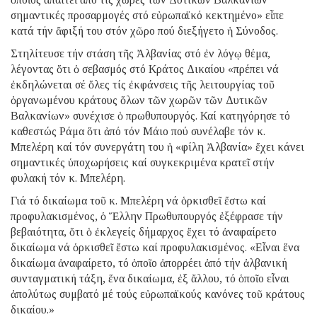
σημαντικές προσαρμογές στό εὐρωπαϊκό κεκτημένο» εἶπε
κατά τήν ἄφιξή του στόν χῶρο πού διεξήγετο ἡ Σύνοδος.
Στηλίτευσε τήν στάση τῆς Ἀλβανίας στό ἐν λόγῳ θέμα,
λέγοντας ὅτι ὁ σεβασμός στό Κράτος Δικαίου «πρέπει νά
ἐκδηλώνεται σέ ὅλες τίς ἐκφάνσεις τῆς λειτουργίας τοῦ
ὀργανωμένου κράτους ὅλων τῶν χωρῶν τῶν Δυτικῶν
Βαλκανίων» συνέχισε ὁ πρωθυπουργός. Καί κατηγόρησε τό
καθεστώς Ράμα ὅτι ἀπό τόν Μάιο πού συνέλαβε τόν κ.
Μπελέρη καί τόν συνεργάτη του ἡ «φίλη Ἀλβανία» ἔχει κάνει
σημαντικές ὑποχωρήσεις καί συγκεκριμένα κρατεῖ στήν
φυλακή τόν κ. Μπελέρη.
Γιά τό δικαίωμα τοῦ κ. Μπελέρη νά ὁρκισθεῖ ἔστω καί
προφυλακισμένος, ὁ Ἕλλην Πρωθυπουργός ἐξέφρασε τήν
βεβαιότητα, ὅτι ὁ ἐκλεγείς δήμαρχος ἔχει τό ἀναφαίρετο
δικαίωμα νά ὁρκισθεῖ ἔστω καί προφυλακισμένος. «Εἶναι ἕνα
δικαίωμα ἀναφαίρετο, τό ὁποῖο ἀπορρέει ἀπό τήν ἀλβανική
συνταγματική τάξη, ἕνα δικαίωμα, ἐξ ἄλλου, τό ὁποῖο εἶναι
ἀπολύτως συμβατό μέ τούς εὐρωπαϊκούς κανόνες τοῦ κράτους
δικαίου.»