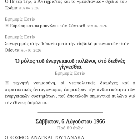
Ὁ Πῆτερ Τήλ, ὁ Ἀντίχριστος καί τό «μεσσιανικό» σχέδιο τοῦ
Τράμπ
Αυγ 04, 2026
Εφημερίς Εστία
Ἡ Εὐρώπη κατακεραυνώνει τόν Σάντσεθ
Αυγ 04, 2026
Εφημερίς Εστία
Συναγερμός στήν Ἱσπανία μετά τήν εἰσβολή μεταναστῶν στήν
Θέουτα
Αυγ 03, 2026
Ὁ ρόλος τοῦ ἐνεργειακοῦ πυλῶνος στό διεθνές
γίγνεσθαι
Εφημερίς Εστία
Ἡ τεχνητή νοημοσύνη, οἱ γεωπολιτικές διαμάχες καί ὁ
στρατιωτικός ἀνταγωνισμός ἐπηρεάζουν τήν ἀνθεκτικότητα τῶν
ἐνεργειακῶν συστημάτων, πού ἀποτελοῦν σημαντικό πυλῶνα γιά
τήν ἐθνική ἀσφάλεια.
Σάββατον, 6 Αὐγούστου 1966
Πρό 60 ἐτῶν
Ο ΚΟΣΜΟΣ ΑΝΑΓΚΑΙ ΤΟΥ ΤΑΝΑΚΑ