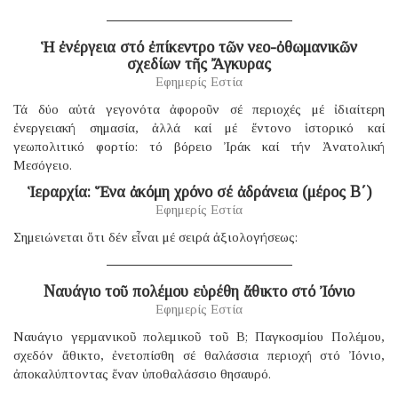
Ἡ ἐνέργεια στό ἐπίκεντρο τῶν νεο-ὀθωμανικῶν
σχεδίων τῆς Ἄγκυρας
Εφημερίς Εστία
Τά δύο αὐτά γεγονότα ἀφοροῦν σέ περιοχές μέ ἰδιαίτερη
ἐνεργειακή σημασία, ἀλλά καί μέ ἔντονο ἱστορικό καί
γεωπολιτικό φορτίο: τό βόρειο Ἰράκ καί τήν Ἀνατολική
Μεσόγειο.
Ἱεραρχία: Ἕνα ἀκόμη χρόνο σέ ἀδράνεια (μέρος B΄)
Εφημερίς Εστία
Σημειώνεται ὅτι δέν εἶναι μέ σειρά ἀξιολογήσεως:
Ναυάγιο τοῦ πολέμου εὑρέθη ἄθικτο στό Ἰόνιο
Εφημερίς Εστία
Ναυάγιο γερμανικοῦ πολεμικοῦ τοῦ B; Παγκοσμίου Πολέμου,
σχεδόν ἄθικτο, ἐνετοπίσθη σέ θαλάσσια περιοχή στό Ἰόνιο,
ἀποκαλύπτοντας ἕναν ὑποθαλάσσιο θησαυρό.