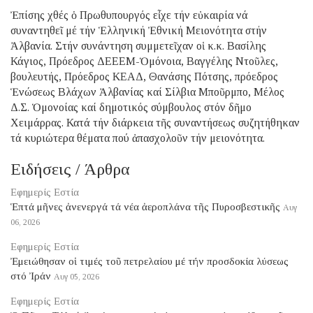
Ἐπίσης χθές ὁ Πρωθυπουργός εἶχε τήν εὐκαιρία νά
συναντηθεῖ μέ τήν Ἑλληνική Ἐθνική Μειονότητα στήν
Ἀλβανία. Στήν συνάντηση συμμετεῖχαν οἱ κ.κ. Βασίλης
Κάγιος, Πρόεδρος ΔΕΕΕΜ-Ὁμόνοια, Βαγγέλης Ντοῦλες,
βουλευτής, Πρόεδρος ΚΕΑΔ, Θανάσης Πότσης, πρόεδρος
Ἑνώσεως Βλάχων Ἀλβανίας καί Σίλβια Μποῦρμπο, Μέλος
Δ.Σ. Ὁμονοίας καί δημοτικός σύμβουλος στόν δῆμο
Χειμάρρας. Κατά τήν διάρκεια τῆς συναντήσεως συζητήθηκαν
τά κυριώτερα θέματα πού ἀπασχολοῦν τήν μειονότητα.
Ειδήσεις / Άρθρα
Εφημερίς Εστία
Ἑπτά μῆνες ἀνενεργά τά νέα ἀεροπλάνα τῆς Πυροσβεστικῆς
Αυγ
06, 2026
Εφημερίς Εστία
Ἐμειώθησαν οἱ τιμές τοῦ πετρελαίου μέ τήν προσδοκία λύσεως
στό Ἰράν
Αυγ 05, 2026
Εφημερίς Εστία