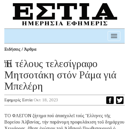
Toggle
navigati
Ειδήσεις / Άρθρα
Ἐπί τέλους τελεσίγραφο
Μητσοτάκη στόν Ράμα γιά
Μπελέρη
Εφημερίς Εστία
Οκτ 18, 2023
ΤΟ ΦΛΕΓΟΝ ζήτημα πού ἀπασχολεῖ τούς Ἕλληνες τῆς
Βορείου Ἀλβανίας, τήν παράνομη προφυλάκιση τοῦ δημάρχου
Χειμάρρας, ἔθεσε ἐνώπιον τοῦ Ἀλβανοῦ Πρωθυπουργοῦ ὁ