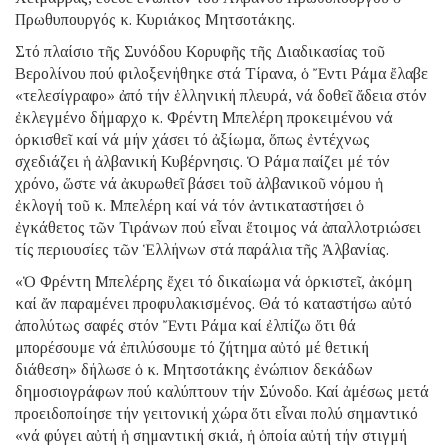
Πρωθυπουργός κ. Κυριάκος Μητσοτάκης.
Στό πλαίσιο τῆς Συνόδου Κορυφῆς τῆς Διαδικασίας τοῦ
Βερολίνου πού φιλοξενήθηκε στά Τίρανα, ὁ Ἔντι Ράμα ἔλαβε
«τελεσίγραφο» ἀπό τήν ἑλληνική πλευρά, νά δοθεῖ ἄδεια στόν
ἐκλεγμένο δήμαρχο κ. Φρέντη Μπελέρη προκειμένου νά
ὁρκισθεῖ καί νά μήν χάσει τό ἀξίωμα, ὅπως ἐντέχνως
σχεδιάζει ἡ ἀλβανική Κυβέρνησις. Ὁ Ράμα παίζει μέ τόν
χρόνο, ὥστε νά ἀκυρωθεῖ βάσει τοῦ ἀλβανικοῦ νόμου ἡ
ἐκλογή τοῦ κ. Μπελέρη καί νά τόν ἀντικαταστήσει ὁ
ἐγκάθετος τῶν Τιράνων πού εἶναι ἕτοιμος νά ἀπαλλοτριώσει
τίς περιουσίες τῶν Ἑλλήνων στά παράλια τῆς Ἀλβανίας.
«Ὁ Φρέντη Μπελέρης ἔχει τό δικαίωμα νά ὁρκιστεῖ, ἀκόμη
καί ἄν παραμένει προφυλακισμένος. Θά τό καταστήσω αὐτό
ἀπολύτως σαφές στόν Ἔντι Ράμα καί ἐλπίζω ὅτι θά
μπορέσουμε νά ἐπιλύσουμε τό ζήτημα αὐτό μέ θετική
διάθεση» δήλωσε ὁ κ. Μητσοτάκης ἐνώπιον δεκάδων
δημοσιογράφων πού καλύπτουν τήν Σύνοδο. Καί ἀμέσως μετά
προειδοποίησε τήν γειτονική χώρα ὅτι εἶναι πολύ σημαντικό
«νά φύγει αὐτή ἡ σημαντική σκιά, ἡ ὁποία αὐτή τήν στιγμή