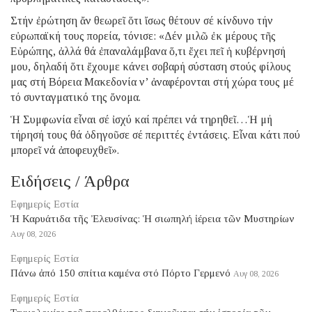
Στήν ἐρώτηση ἄν θεωρεῖ ὅτι ἴσως θέτουν σέ κίνδυνο τήν
εὐρωπαϊκή τους πορεία, τόνισε: «Δέν μιλῶ ἐκ μέρους τῆς
Εὐρώπης, ἀλλά θά ἐπαναλάμβανα ὅ,τι ἔχει πεῖ ἡ κυβέρνησή
μου, δηλαδή ὅτι ἔχουμε κάνει σοβαρή σύσταση στούς φίλους
μας στή Βόρεια Μακεδονία ν’ ἀναφέρονται στή χώρα τους μέ
τό συνταγματικό της ὄνομα.
Ἡ Συμφωνία εἶναι σέ ἰσχύ καί πρέπει νά τηρηθεῖ…Ἡ μή
τήρησή τους θά ὁδηγοῦσε σέ περιττές ἐντάσεις. Εἶναι κάτι πού
μπορεῖ νά ἀποφευχθεῖ».
Ειδήσεις / Άρθρα
Εφημερίς Εστία
Ἡ Καρυάτιδα τῆς Ἐλευσίνας: Ἡ σιωπηλή ἱέρεια τῶν Μυστηρίων
Αυγ 08, 2026
Εφημερίς Εστία
Πάνω ἀπό 150 σπίτια καμένα στό Πόρτο Γερμενό
Αυγ 08, 2026
Εφημερίς Εστία