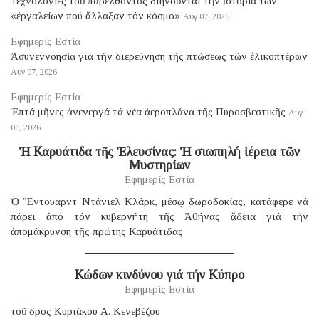
Τεχνολογίες τοῦ παρελθόντος διηγοῦνται τήν ἱστορία τῶν
«ἐργαλείων πού ἄλλαξαν τόν κόσμο»
Αυγ 07, 2026
Εφημερίς Εστία
Ἀσυνεννοησία γιά τήν διερεύνηση τῆς πτώσεως τῶν ἑλικοπτέρων
Αυγ 07, 2026
Εφημερίς Εστία
Ἑπτά μῆνες ἀνενεργά τά νέα ἀεροπλάνα τῆς Πυροσβεστικῆς
Αυγ
06, 2026
Ἡ Καρυάτιδα τῆς Ἐλευσίνας: Ἡ σιωπηλή ἱέρεια τῶν
Μυστηρίων
Εφημερίς Εστία
Ὁ Ἔντουαρντ Ντάνιελ Κλάρκ, μέσῳ δωροδοκίας, κατάφερε νά
πάρει ἀπό τόν κυβερνήτη τῆς Ἀθήνας ἄδεια γιά τήν
ἀπομάκρυνση τῆς πρώτης Καρυάτιδας
Κώδων κινδύνου γιά τήν Κύπρο
Εφημερίς Εστία
τοῦ δρος Κυριάκου Α. Κενεβέζου