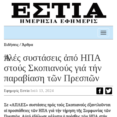
Toggle
navigati
Ειδήσεις / Άρθρα
Ἁπλές συστάσεις ἀπό ΗΠΑ
στούς Σκοπιανούς γιά τήν
παραβίαση τῶν Πρεσπῶν
Εφημερίς Εστία
Ιούλ 13, 2024
Σε «ΑΠΛΕΣ» συστάσεις πρός τούς Σκοπιανούς ἐξαντλοῦνται
οἱ προσπάθειες τῶν ΗΠΑ γιά τήν τήρηση τῆς Συμφωνίας τῶν
Πρεσπῶν. Αὐτό ἐδήλωσε μάλιστα ὁ πρέσβυς τῶν ΗΠΑ στήν