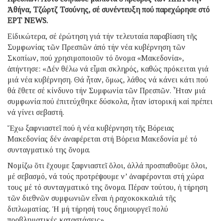
Ἀθήνα, Τζώρτζ Τσούνης, σέ συνέντευξη πού παρεχώρησε στό
ΕΡΤ NEWS.
Εἰδικώτερα, σέ ἐρώτηση γιά τήν τελευταία παραβίαση τῆς
Συμφωνίας τῶν Πρεσπῶν ἀπό τήν νέα κυβέρνηση τῶν
Σκοπίων, πού χρησιμοποιοῦν τό ὄνομα «Μακεδονία»,
ἀπήντησε: «Δέν θέλω νά εἶμαι σκληρός, καθώς πρόκειται γιά
μιά νέα κυβέρνηση. Θά ἦταν, ὅμως, λάθος νά κάνει κάτι πού
θά ἔθετε σέ κίνδυνο τήν Συμφωνία τῶν Πρεσπῶν. Ἦταν μιά
συμφωνία πού ἐπιτεύχθηκε δύσκολα, ἦταν ἱστορική καί πρέπει
νά γίνει σεβαστή.
Ἔχω ξαφνιαστεῖ πού ἡ νέα κυβέρνηση τῆς Βόρειας
Μακεδονίας δέν ἀναφέρεται στή Βόρεια Μακεδονία μέ τό
συνταγματικό της ὄνομα.
Νομίζω ὅτι ἔχουμε ξαφνιαστεῖ ὅλοι, ἀλλά προσπαθοῦμε ὅλοι,
μέ σεβασμό, νά τούς προτρέψουμε ν’ ἀναφέρονται στή χώρα
τους μέ τό συνταγματικό της ὄνομα. Πέραν τούτου, ἡ τήρηση
τῶν διεθνῶν συμφωνιῶν εἶναι ἡ ραχοκοκκαλιά τῆς
διπλωματίας. Ἡ μή τήρησή τους δημιουργεῖ πολύ
προβληματικές καταστάσεις».