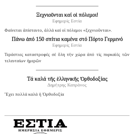
Ξεχνιοῦνται καί οἱ πόλεμοι!
Εφημερίς Εστία
Φαίνεται ἀπίστευτο, ἀλλά καί οἱ πόλεμοι «ξεχνιοῦνται».
Πάνω ἀπό 150 σπίτια καμένα στό Πόρτο Γερμενό
Εφημερίς Εστία
Τεράστιες καταστροφές σέ ὅλη τήν χώρα ἀπό τίς πυρκαϊές τῶν
τελευταίων ἡμερῶν
Τά καλά τῆς ἑλληνικῆς Ὀρθοδοξίας
Δημήτρης Καπράνος
Ἔχει πολλά καλά ἡ Ὀρθοδοξία