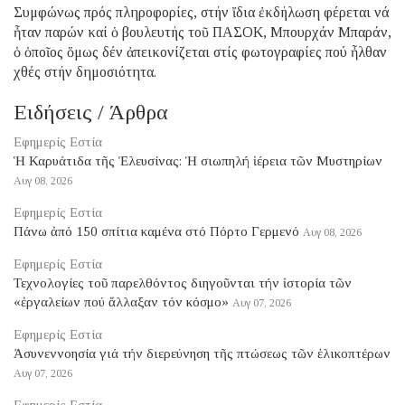
Συμφώνως πρός πληροφορίες, στήν ἴδια ἐκδήλωση φέρεται νά
ἦταν παρών καί ὁ βουλευτής τοῦ ΠΑΣΟΚ, Μπουρχάν Μπαράν,
ὁ ὁποῖος ὅμως δέν ἀπεικονίζεται στίς φωτογραφίες πού ἦλθαν
χθές στήν δημοσιότητα.
Ειδήσεις / Άρθρα
Εφημερίς Εστία
Ἡ Καρυάτιδα τῆς Ἐλευσίνας: Ἡ σιωπηλή ἱέρεια τῶν Μυστηρίων
Αυγ 08, 2026
Εφημερίς Εστία
Πάνω ἀπό 150 σπίτια καμένα στό Πόρτο Γερμενό
Αυγ 08, 2026
Εφημερίς Εστία
Τεχνολογίες τοῦ παρελθόντος διηγοῦνται τήν ἱστορία τῶν
«ἐργαλείων πού ἄλλαξαν τόν κόσμο»
Αυγ 07, 2026
Εφημερίς Εστία
Ἀσυνεννοησία γιά τήν διερεύνηση τῆς πτώσεως τῶν ἑλικοπτέρων
Αυγ 07, 2026
Εφημερίς Εστία