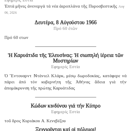
Ἑπτά μῆνες ἀνενεργά τά νέα ἀεροπλάνα τῆς Πυροσβεστικῆς
Αυγ
06, 2026
Δευτέρα, 8 Αὐγούστου 1966
Πρό 60 ἐτῶν
Πρό 60 ετων
Ἡ Καρυάτιδα τῆς Ἐλευσίνας: Ἡ σιωπηλή ἱέρεια τῶν
Μυστηρίων
Εφημερίς Εστία
Ὁ Ἔντουαρντ Ντάνιελ Κλάρκ, μέσῳ δωροδοκίας, κατάφερε νά
πάρει ἀπό τόν κυβερνήτη τῆς Ἀθήνας ἄδεια γιά τήν
ἀπομάκρυνση τῆς πρώτης Καρυάτιδας
Κώδων κινδύνου γιά τήν Κύπρο
Εφημερίς Εστία
τοῦ δρος Κυριάκου Α. Κενεβέζου
Ξεχνιοῦνται καί οἱ πόλεμοι!