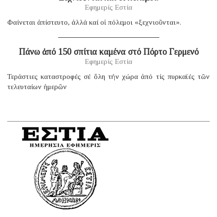
Εφημερίς Εστία
Φαίνεται ἀπίστευτο, ἀλλά καί οἱ πόλεμοι «ξεχνιοῦνται».
Πάνω ἀπό 150 σπίτια καμένα στό Πόρτο Γερμενό
Εφημερίς Εστία
Τεράστιες καταστροφές σέ ὅλη τήν χώρα ἀπό τίς πυρκαϊές τῶν
τελευταίων ἡμερῶν