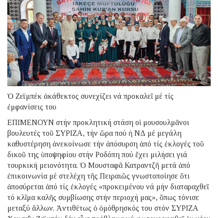
Ὁ Ζεϊμπέκ ἀκάθεκτος συνεχίζει νά προκαλεῖ μέ τίς
ἐμφανίσεις του
ΕΠΙΜΕΝΟΥΝ στήν προκλητική στάση οἱ μουσουλμᾶνοι
βουλευτές τοῦ ΣΥΡΙΖΑ, τήν ὥρα πού ἡ ΝΔ μέ μεγάλη
καθυστέρηση ἀνεκοίνωσε τήν ἀπόσυρση ἀπό τίς ἐκλογές τοῦ
δικοῦ της ὑποψηφίου στήν Ροδόπη πού ἔχει μιλήσει γιά
τουρκική μειονότητα. Ὁ Μουσταφᾶ Κατραντζῆ μετά ἀπό
ἐπικοινωνία μέ στελέχη τῆς Πειραιῶς γνωστοποίησε ὅτι
ἀποσύρεται ἀπό τίς ἐκλογές «προκειμένου νά μήν διαταραχθεῖ
τό κλῖμα καλῆς συμβίωσης στήν περιοχή μας», ὅπως τόνισε
μεταξύ ἄλλων. Ἀντιθέτως ὁ ὁμόθρησκός του στόν ΣΥΡΙΖΑ