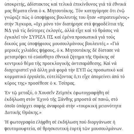
ὑποκριτής, ἀδίστακτος καί τελικά ἐπικίνδυνος γιά τά ἐθνικά
μας θέματα εἶναι ὁ κ. Μητσοτάκης. Τόν κατηγόρησε ὅτι ἐνῷ
γνώριζε πώς ὁ ὑποψήφιος βουλευτής του ἦταν «στρατευμένος»
στήν Ἄγκυρα, «ὄχι μόνο τόν διατήρησε στά ψηφοδέλτια τῆς
ΝΔ γιά τίς δεύτερες ἐκλογές, ἀλλά εἶχε καί τό θράσος νά
ἐγκαλεῖ τόν ΣΥΡΙΖΑ ΠΣ καί ἐμένα προσωπικά γιά τούς
δικούς μας ὑποψήφιους μουσουλμάνους βουλευτές.» «Γιά
μερικές χιλιάδες ψήφους, ὁ κ. Μητσοτάκης δέ δίστασε νά
μετατρέψει τό εὐαίσθητο ἐθνικά ζήτημα τῆς Θράκης σέ
κεντρικό θέμα τῆς προεκλογικῆς ἀντιπαράθεσης. Καί νά
διαχειριστεῖ γιά ἄλλη μιά φορά τήν ΕΥΠ ὡς προσωπικό καί
κομματικό ἐργαλεῖο, εὐτελίζοντας ὅ,τι εἶχε ἀπομείνει ἀπό τό
κῦρος της» προσέθεσε ὁ κ. Τσίπρας.
Ἐν τῷ μεταξύ, ὁ Χουσεΐν Ζεϊμπέκ ἐφωτογραφήθη σέ
ἐκδήλωση στόν Ἐχινό τῆς Ξάνθης μπροστά σέ πανώ, στό
ὁποῖο ὑπάρχει σαφής ἀναφορά στήν «τουρκική μειονότητα
Δυτικῆς Θράκης.»
Ἡ φωτογραφία ἐλήφθη σέ ἐκδήλωση πού διοργάνωσε ἡ
ψευτομουφτεία, σέ θρησκευτική ἑορτή τῶν μουσουλμάνων.