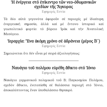
Ἡ ἐνέργεια στό ἐπίκεντρο τῶν νεο-ὀθωμανικῶν
σχεδίων τῆς Ἄγκυρας
Εφημερίς Εστία
Τά δύο αὐτά γεγονότα ἀφοροῦν σέ περιοχές μέ ἰδιαίτερη
ἐνεργειακή σημασία, ἀλλά καί μέ ἔντονο ἱστορικό καί
γεωπολιτικό φορτίο: τό βόρειο Ἰράκ καί τήν Ἀνατολική
Μεσόγειο.
Ἱεραρχία: Ἕνα ἀκόμη χρόνο σέ ἀδράνεια (μέρος B΄)
Εφημερίς Εστία
Σημειώνεται ὅτι δέν εἶναι μέ σειρά ἀξιολογήσεως:
Ναυάγιο τοῦ πολέμου εὑρέθη ἄθικτο στό Ἰόνιο
Εφημερίς Εστία
Ναυάγιο γερμανικοῦ πολεμικοῦ τοῦ B; Παγκοσμίου Πολέμου,
σχεδόν ἄθικτο, ἐνετοπίσθη σέ θαλάσσια περιοχή στό Ἰόνιο,
ἀποκαλύπτοντας ἕναν ὑποθαλάσσιο θησαυρό.