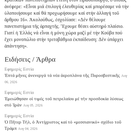
ἀνέφερε: «Εἶναι μιά ἐπιλογή ἐλευθερίας καί μπορέσαμε νά τήν
ὑλοποιήσουμε καί θά προχωρήσουμε καί στήν ἀλλαγή τοῦ
ἄρθρου 16». Ἀκολούθως, ἐσχολίασε: «Δέν θέλουμε
πανεπιστήμια τῆς ἁρπαχτῆς. Ἔχουμε θέσει αὐστηρό πλαίσιο.
Γιατί ἡ Ἑλλάς νά εἶναι ἡ μόνη χώρα μαζί μέ τήν Κούβα πού
ἔχει μονοπώλιο στήν τριτοβάθμια ἐκπαίδευση; Δέν ὑπάρχει
ἀπάντηση».
Ειδήσεις / Άρθρα
Εφημερίς Εστία
Ἑπτά μῆνες ἀνενεργά τά νέα ἀεροπλάνα τῆς Πυροσβεστικῆς
Αυγ
06, 2026
Εφημερίς Εστία
Ἐμειώθησαν οἱ τιμές τοῦ πετρελαίου μέ τήν προσδοκία λύσεως
στό Ἰράν
Αυγ 05, 2026
Εφημερίς Εστία
Ὁ Πῆτερ Τήλ, ὁ Ἀντίχριστος καί τό «μεσσιανικό» σχέδιο τοῦ
Τράμπ
Αυγ 04, 2026