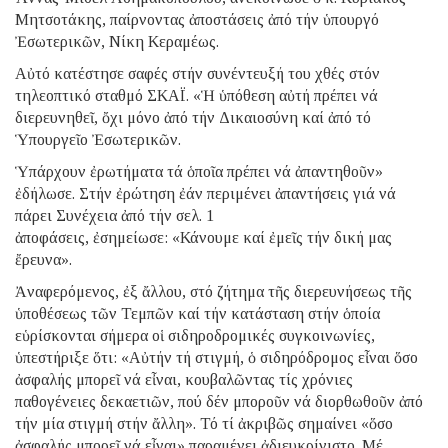
Μητσοτάκης, παίρνοντας ἀποστάσεις ἀπό τήν ὑπουργό
Ἐσωτερικῶν, Νίκη Κεραμέως.
Αὐτό κατέστησε σαφές στήν συνέντευξή του χθές στόν
τηλεοπτικό σταθμό ΣΚΑΪ. «Ἡ ὑπόθεση αὐτή πρέπει νά
διερευνηθεῖ, ὄχι μόνο ἀπό τήν Δικαιοσύνη καί ἀπό τό
Ὑπουργεῖο Ἐσωτερικῶν.
Ὑπάρχουν ἐρωτήματα τά ὁποῖα πρέπει νά ἀπαντηθοῦν»
ἐδήλωσε. Στήν ἐρώτηση ἐάν περιμένει ἀπαντήσεις γιά νά
πάρει Συνέχεια ἀπό τήν σελ. 1
ἀποφάσεις, ἐσημείωσε: «Κάνουμε καί ἐμεῖς τήν δική μας
ἔρευνα».
Ἀναφερόμενος, ἐξ ἄλλου, στό ζήτημα τῆς διερευνήσεως τῆς
ὑποθέσεως τῶν Τεμπῶν καί τήν κατάσταση στήν ὁποία
εὑρίσκονται σήμερα οἱ σιδηροδρομικές συγκοινωνίες,
ὑπεστήριξε ὅτι: «Αὐτήν τή στιγμή, ὁ σιδηρόδρομος εἶναι ὅσο
ἀσφαλής μπορεῖ νά εἶναι, κουβαλῶντας τίς χρόνιες
παθογένειες δεκαετιῶν, πού δέν μποροῦν νά διορθωθοῦν ἀπό
τήν μία στιγμή στήν ἄλλη». Τό τί ἀκριβῶς σημαίνει «ὅσο
ἀσφαλής μπορεῖ νά εἶναι» παραμένει ἀδιευκρίνιστο. Μέ