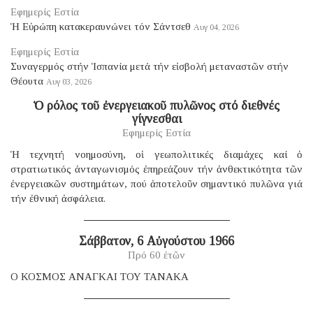
Εφημερίς Εστία
Ἡ Εὐρώπη κατακεραυνώνει τόν Σάντσεθ
Αυγ 04, 2026
Εφημερίς Εστία
Συναγερμός στήν Ἱσπανία μετά τήν εἰσβολή μεταναστῶν στήν
Θέουτα
Αυγ 03, 2026
Ὁ ρόλος τοῦ ἐνεργειακοῦ πυλῶνος στό διεθνές
γίγνεσθαι
Εφημερίς Εστία
Ἡ τεχνητή νοημοσύνη, οἱ γεωπολιτικές διαμάχες καί ὁ
στρατιωτικός ἀνταγωνισμός ἐπηρεάζουν τήν ἀνθεκτικότητα τῶν
ἐνεργειακῶν συστημάτων, πού ἀποτελοῦν σημαντικό πυλῶνα γιά
τήν ἐθνική ἀσφάλεια.
Σάββατον, 6 Αὐγούστου 1966
Πρό 60 ἐτῶν
Ο ΚΟΣΜΟΣ ΑΝΑΓΚΑΙ ΤΟΥ ΤΑΝΑΚΑ