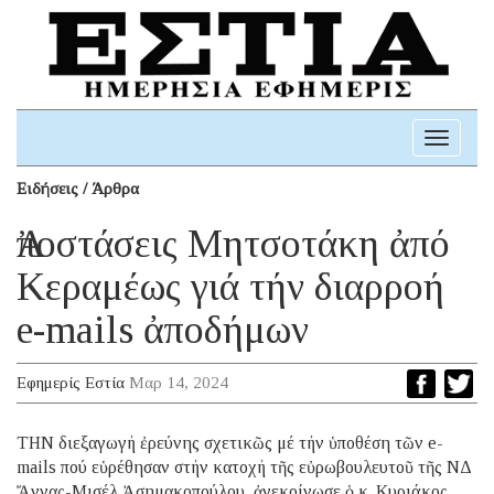
Toggle
navigati
Ειδήσεις / Άρθρα
Ἀποστάσεις Μητσοτάκη ἀπό
Κεραμέως γιά τήν διαρροή
e-mails ἀποδήμων
Εφημερίς Εστία
Μαρ 14, 2024
THN διεξαγωγή ἐρεύνης σχετικῶς μέ τήν ὑποθέση τῶν e-
mails πού εὑρέθησαν στήν κατοχή τῆς εὐρωβουλευτοῦ τῆς ΝΔ
Ἄννας-Μισέλ Ἀσημακοπούλου, ἀνεκοίνωσε ὁ κ. Κυριάκος