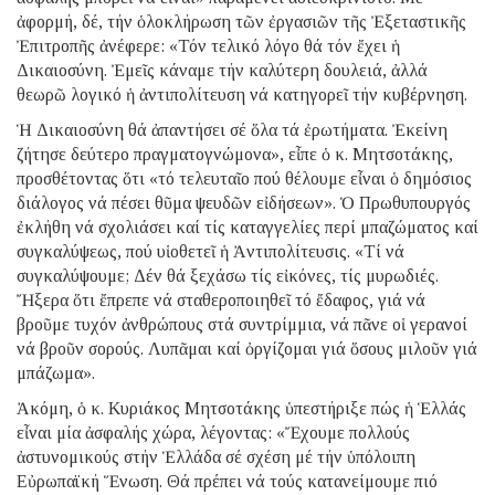
ἀφορμή, δέ, τήν ὁλοκλήρωση τῶν ἐργασιῶν τῆς Ἐξεταστικῆς
Ἐπιτροπῆς ἀνέφερε: «Τόν τελικό λόγο θά τόν ἔχει ἡ
Δικαιοσύνη. Ἐμεῖς κάναμε τήν καλύτερη δουλειά, ἀλλά
θεωρῶ λογικό ἡ ἀντιπολίτευση νά κατηγορεῖ τήν κυβέρνηση.
Ἡ Δικαιοσύνη θά ἀπαντήσει σέ ὅλα τά ἐρωτήματα. Ἐκείνη
ζήτησε δεύτερο πραγματογνώμονα», εἶπε ὁ κ. Μητσοτάκης,
προσθέτοντας ὅτι «τό τελευταῖο πού θέλουμε εἶναι ὁ δημόσιος
διάλογος νά πέσει θῦμα ψευδῶν εἰδήσεων». Ὁ Πρωθυπουργός
ἐκλήθη νά σχολιάσει καί τίς καταγγελίες περί μπαζώματος καί
συγκαλύψεως, πού υἱοθετεῖ ἡ Ἀντιπολίτευσις. «Τί νά
συγκαλύψουμε; Δέν θά ξεχάσω τίς εἰκόνες, τίς μυρωδιές.
Ἤξερα ὅτι ἔπρεπε νά σταθεροποιηθεῖ τό ἔδαφος, γιά νά
βροῦμε τυχόν ἀνθρώπους στά συντρίμμια, νά πᾶνε οἱ γερανοί
νά βροῦν σορούς. Λυπᾶμαι καί ὀργίζομαι γιά ὅσους μιλοῦν γιά
μπάζωμα».
Ἀκόμη, ὁ κ. Κυριάκος Μητσοτάκης ὑπεστήριξε πώς ἡ Ἑλλάς
εἶναι μία ἀσφαλής χώρα, λέγοντας: «Ἔχουμε πολλούς
ἀστυνομικούς στήν Ἑλλάδα σέ σχέση μέ τήν ὑπόλοιπη
Εὐρωπαϊκή Ἕνωση. Θά πρέπει νά τούς κατανείμουμε πιό