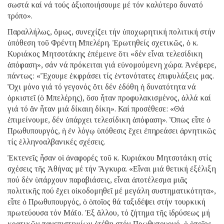
σωστά καί νά τούς ἀξιοποιήσουμε μέ τόν καλύτερο δυνατό
τρόπο».
Παραλλήλως, ὅμως, συνεχίζει τήν ὑποχωρητική πολιτική στήν
ὑπόθεση τοῦ Φρέντη Μπελέρη. Ἐρωτηθείς σχετικῶς, ὁ κ.
Κυριάκος Μητσοτάκης ἐπέμεινε ὅτι «δέν εἶναι τελεσίδικη
ἀπόφαση», σάν νά πρόκειται γιά εὐνομούμενη χώρα. Ἀνέφερε,
πάντως: «Ἔχουμε ἐκφράσει τίς ἐντονότατες ἐπιφυλάξεις μας.
Ὄχι μόνο γιά τό γεγονός ὅτι δέν ἐδόθη ἡ δυνατότητα νά
ὁρκιστεῖ (ὁ Μπελέρης), ὅσο ἦταν προφυλακισμένος, ἀλλά καί
γιά τό ἄν ἦταν μιά δίκαιη δίκη». Καί προσέθεσε: «Θά
ἐπιμείνουμε, δέν ὑπάρχει τελεσίδικη ἀπόφαση». Ὅπως εἶπε ὁ
Πρωθυπουργός, ἡ ἐν λόγῳ ὑπόθεσις ἔχει ἐπηρεάσει ἀρνητικῶς
τίς ἑλληνοαλβανικές σχέσεις.
Ἐκτενεῖς ἦσαν οἱ ἀναφορές τοῦ κ. Κυριάκου Μητσοτάκη στίς
σχέσεις τῆς Ἀθήνας μέ τήν Ἄγκυρα. «Εἶναι μιά θετική ἐξέλιξη
πού δέν ὑπάρχουν παραβιάσεις, εἶναι ἀποτέλεσμα μιᾶς
πολιτικῆς πού ἔχει οἰκοδομηθεῖ μέ μεγάλη συστηματικότητα»,
εἶπε ὁ Πρωθυπουργός, ὁ ὁποῖος θά ταξιδέψει στήν τουρκική
πρωτεύουσα τόν Μάϊο. Ἐξ ἄλλου, τό ζήτημα τῆς ἱδρύσεως μή
κρατικῶν πανεπιστημίων ἐτέθη στόν Πρωθυπουργό, ὁ ὁποῖος