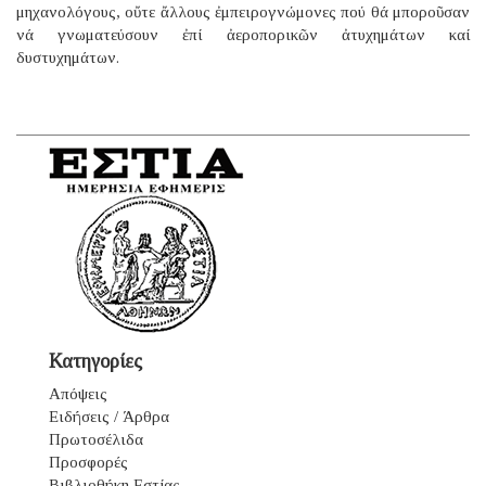
μηχανολόγους, οὔτε ἄλλους ἐμπειρογνώμονες πού θά μποροῦσαν
νά γνωματεύσουν ἐπί ἀεροπορικῶν ἀτυχημάτων καί
δυστυχημάτων.
Κατηγορίες
Απόψεις
Ειδήσεις / Άρθρα
Πρωτοσέλιδα
Προσφορές
Βιβλιοθήκη Εστίας