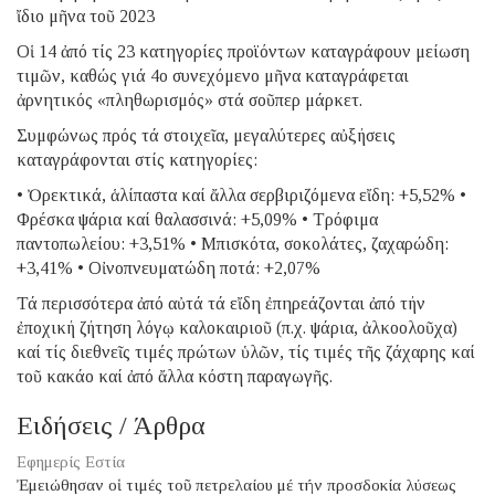
ἴδιο μῆνα τοῦ 2023
Οἱ 14 ἀπό τίς 23 κατηγορίες προϊόντων καταγράφουν μείωση
τιμῶν, καθώς γιά 4ο συνεχόμενο μῆνα καταγράφεται
ἀρνητικός «πληθωρισμός» στά σοῦπερ μάρκετ.
Συμφώνως πρός τά στοιχεῖα, μεγαλύτερες αὐξήσεις
καταγράφονται στίς κατηγορίες:
• Ὀρεκτικά, ἁλίπαστα καί ἄλλα σερβιριζόμενα εἴδη: +5,52% •
Φρέσκα ψάρια καί θαλασσινά: +5,09% • Τρόφιμα
παντοπωλείου: +3,51% • Μπισκότα, σοκολάτες, ζαχαρώδη:
+3,41% • Οἰνοπνευματώδη ποτά: +2,07%
Τά περισσότερα ἀπό αὐτά τά εἴδη ἐπηρεάζονται ἀπό τήν
ἐποχική ζήτηση λόγῳ καλοκαιριοῦ (π.χ. ψάρια, ἀλκοολοῦχα)
καί τίς διεθνεῖς τιμές πρώτων ὑλῶν, τίς τιμές τῆς ζάχαρης καί
τοῦ κακάο καί ἀπό ἄλλα κόστη παραγωγῆς.
Ειδήσεις / Άρθρα
Εφημερίς Εστία
Ἐμειώθησαν οἱ τιμές τοῦ πετρελαίου μέ τήν προσδοκία λύσεως