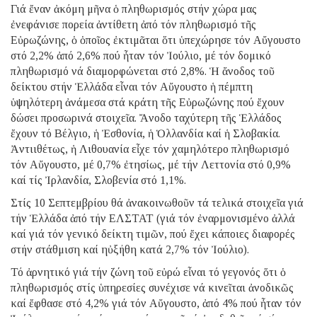
Γιά ἔναν ἀκόμη μῆνα ὁ πληθωρισμός στήν χώρα μας
ἐνεφάνισε πορεία ἀντίθετη ἀπό τόν πληθωρισμό τῆς
Εὐρωζώνης, ὁ ὁποῖος ἐκτιμᾶται ὅτι ὑπεχώρησε τόν Αὔγουστο
στό 2,2% ἀπό 2,6% πού ἦταν τόν Ἰούλιο, μέ τόν δομικό
πληθωρισμό νά διαμορφώνεται στό 2,8%. Ἡ ἄνοδος τοῦ
δείκτου στήν Ἑλλάδα εἶναι τόν Αὔγουστο ἡ πέμπτη
ὑψηλότερη ἀνάμεσα στά κράτη τῆς Εὐρωζώνης πού ἔχουν
δώσει προσωρινά στοιχεῖα. Ἄνοδο ταχύτερη τῆς Ἑλλάδος
ἔχουν τό Βέλγιο, ἡ Ἐσθονία, ἡ Ὁλλανδία καί ἡ Σλοβακία.
Ἀντιιθέτως, ἡ Λιθουανία εἶχε τόν χαμηλότερο πληθωρισμό
τόν Αὔγουστο, μέ 0,7% ἐτησίως, μέ τήν Λεττονία στό 0,9%
καί τίς Ἰρλανδία, Σλοβενία στό 1,1%.
Στίς 10 Σεπτεμβρίου θά ἀνακοινωθοῦν τά τελικά στοιχεῖα γιά
τήν Ἑλλάδα ἀπό τήν ΕΛΣΤΑΤ (γιά τόν ἐναρμονισμένο ἀλλά
καί γιά τόν γενικό δείκτη τιμῶν, πού ἔχει κάποιες διαφορές
στήν στάθμιση καί ηὐξήθη κατά 2,7% τόν Ἰούλιο).
Τό ἀρνητικό γιά τήν ζώνη τοῦ εὐρώ εἶναι τό γεγονός ὅτι ὁ
πληθωρισμός στίς ὑπηρεσίες συνέχισε νά κινεῖται ἀνοδικῶς
καί ἔφθασε στό 4,2% γιά τόν Αὔγουστο, ἀπό 4% πού ἦταν τόν