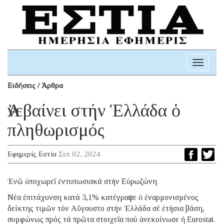
Toggle
navigati
Ειδήσεις / Άρθρα
Ἀνεβαίνει στήν Ἑλλάδα ὁ
πληθωρισμός
Εφημερίς Εστία
Σεπ 02, 2024
Ἐνῶ ὑποχωρεῖ ἐντυπωσιακά στήν Εὐρωζώνη
Νέα ἐπιτάχυνση κατά 3,1% κατέγραψε ὁ ἐναρμονισμένος
δείκτης τιμῶν τόν Αὔγουστο στήν Ἑλλάδα σέ ἐτήσια βάση,
συμφώνως πρός τά πρῶτα στοιχεῖα πού ἀνεκοίνωσε ἡ Eurostat.