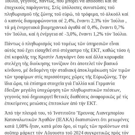
Ἰούλιο, γεγονός, πάντως, πού μπορεῖ νά ἀποδοθεῖ καί σέ
ἐποχικούς παράγοντες. Στίς ὑπόλοιπες συνιστῶσες τοῦ
πληθωρισμοῦ τῆς ζώνης τοῦ εὐρώ, τά τρόφιμα, τό ἀλκοόλ καί
ὁ καπνός διαμορφώνονται σέ 2,4%, ἔναντι 2,3% τόν Ἰούλιο ,
τά μή ἐνεργειακά βιομηχανικά ἀγαθά σέ 0,4%, ἔναντι 0,7%
τόν Ἰούλιο, καί ἡ ἐνέργεια σέ -3,0%, ἔναντι 1,2% τόν Ἰούλιο.
Πάντως ὁ πληθωρισμός τοῦ τομέως τῶν ὑπηρεσιῶν εἶναι
αὐτός πού ἔχει εἰσαχθεῖ στό στόχαστρο τῆς ΕΚΤ, καθώς τόσο ἡ
ἐπί κεφαλῆς της Κριστίν Λαγκάρντ ὅσο καί ἄλλα κορυφαῖα
στελέχη τῆς διοίκησης τονίζουν ὅτι ἀποτελεῖ τόν βασικό
κίνδυνο, μέ δεδομένη τήν σταδιακή ἀποκλιμάκωση τῶν τιμῶν
τῶν τροφίμων στίς περισσότερες χῶρες τῆς Εὐρωζώνης. Τήν
ἴδια ὥρα, τά ἐπίσημα στοιχεῖα γιά Γαλλία καί Γερμανία
ἔδειξαν μεγάλη ὑποχώρηση τῶν πληθωριστικῶν πιέσεων,
γεγονός πού δημιουργεῖ θετικές διαθέσεις ἀναφορικῶς μέ τίς
ἐπικείμενες μειώσεις ἐπιτοκίων ἀπό τήν ΕΚΤ.
Ἀπό τήν πλευρά του, τό Ἰνστιτοῦτο Ἔρευνας Λιανεμπορίου
Καταναλωτικῶν Ἀγαθῶν (ΙΕΛΚΑ) διαπιστώνει ὅτι μειωμένες
κατά 1,08% ἦταν, κατά μέσο ὅρο, οἱ τιμές τῶν προϊόντων στά
σοῦπερ μάρκετ τόν Αὔγουστο τοῦ 2024 συγκριτικῶς πρός τόν