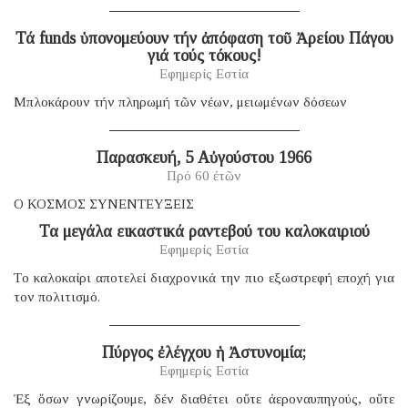
Τά funds ὑπονομεύουν τήν ἀπόφαση τοῦ Ἀρείου Πάγου
γιά τούς τόκους!
Εφημερίς Εστία
Μπλοκάρουν τήν πληρωμή τῶν νέων, μειωμένων δόσεων
Παρασκευή, 5 Αὐγούστου 1966
Πρό 60 ἐτῶν
Ο ΚΟΣΜΟΣ ΣΥΝΕΝΤΕΥΞΕΙΣ
Τα μεγάλα εικαστικά ραντεβού του καλοκαιριού
Εφημερίς Εστία
Tο καλοκαίρι αποτελεί διαχρονικά την πιο εξωστρεφή εποχή για
τον πολιτισμό.
Πύργος ἐλέγχου ἡ Ἀστυνομία;
Εφημερίς Εστία
Ἐξ ὅσων γνωρίζουμε, δέν διαθέτει οὔτε ἀεροναυπηγούς, οὔτε