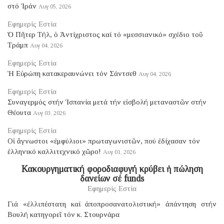
στό Ἰράν
Αυγ 05, 2026
Εφημερίς Εστία
Ὁ Πῆτερ Τήλ, ὁ Ἀντίχριστος καί τό «μεσσιανικό» σχέδιο τοῦ
Τράμπ
Αυγ 04, 2026
Εφημερίς Εστία
Ἡ Εὐρώπη κατακεραυνώνει τόν Σάντσεθ
Αυγ 04, 2026
Εφημερίς Εστία
Συναγερμός στήν Ἱσπανία μετά τήν εἰσβολή μεταναστῶν στήν
Θέουτα
Αυγ 03, 2026
Εφημερίς Εστία
Οἱ ἄγνωστοι «ἐμφύλιοι» πρωταγωνιστῶν, πού ἐδίχασαν τόν
ἑλληνικό καλλιτεχνικό χῶρο!
Αυγ 01, 2026
Κακουργηματική φοροδιαφυγή κρύβει ἡ πώληση
δανείων σέ funds
Εφημερίς Εστία
Γιά «ἐλλιπέστατη καί ἀποπροσανατολιστική» ἀπάντηση στήν
Βουλή κατηγορεῖ τόν κ. Στουρνάρα