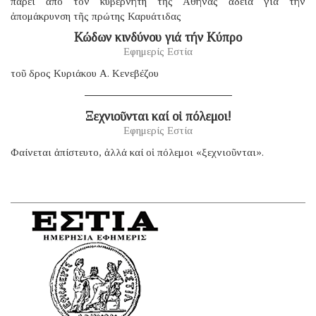
πάρει ἀπό τόν κυβερνήτη τῆς Ἀθήνας ἄδεια γιά τήν
ἀπομάκρυνση τῆς πρώτης Καρυάτιδας
Κώδων κινδύνου γιά τήν Κύπρο
Εφημερίς Εστία
τοῦ δρος Κυριάκου Α. Κενεβέζου
Ξεχνιοῦνται καί οἱ πόλεμοι!
Εφημερίς Εστία
Φαίνεται ἀπίστευτο, ἀλλά καί οἱ πόλεμοι «ξεχνιοῦνται».