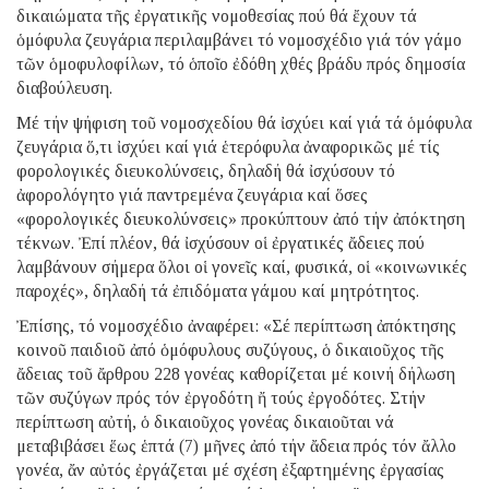
δικαιώματα τῆς ἐργατικῆς νομοθεσίας πού θά ἔχουν τά
ὁμόφυλα ζευγάρια περιλαμβάνει τό νομοσχέδιο γιά τόν γάμο
τῶν ὁμοφυλοφίλων, τό ὁποῖο ἐδόθη χθές βράδυ πρός δημοσία
διαβούλευση.
Μέ τήν ψήφιση τοῦ νομοσχεδίου θά ἰσχύει καί γιά τά ὁμόφυλα
ζευγάρια ὅ,τι ἰσχύει καί γιά ἑτερόφυλα ἀναφορικῶς μέ τίς
φορολογικές διευκολύνσεις, δηλαδή θά ἰσχύσουν τό
ἀφορολόγητο γιά παντρεμένα ζευγάρια καί ὅσες
«φορολογικές διευκολύνσεις» προκύπτουν ἀπό τήν ἀπόκτηση
τέκνων. Ἐπί πλέον, θά ἰσχύσουν οἱ ἐργατικές ἄδειες πού
λαμβάνουν σήμερα ὅλοι οἱ γονεῖς καί, φυσικά, οἱ «κοινωνικές
παροχές», δηλαδή τά ἐπιδόματα γάμου καί μητρότητος.
Ἐπίσης, τό νομοσχέδιο ἀναφέρει: «Σέ περίπτωση ἀπόκτησης
κοινοῦ παιδιοῦ ἀπό ὁμόφυλους συζύγους, ὁ δικαιοῦχος τῆς
ἄδειας τοῦ ἄρθρου 228 γονέας καθορίζεται μέ κοινή δήλωση
τῶν συζύγων πρός τόν ἐργοδότη ἤ τούς ἐργοδότες. Στήν
περίπτωση αὐτή, ὁ δικαιοῦχος γονέας δικαιοῦται νά
μεταβιβάσει ἕως ἑπτά (7) μῆνες ἀπό τήν ἄδεια πρός τόν ἄλλο
γονέα, ἄν αὐτός ἐργάζεται μέ σχέση ἐξαρτημένης ἐργασίας