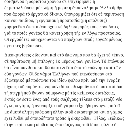
ὁρισμένου ἤ ἀορίστου χρόνου σέ ἐπιχειρήσεις ἤ
ἐκμεταλλεύσεις μέ πλήρη ἤ μερική ἀπασχόληση». Ἄλλο ἄρθρο
πού ἀφορᾶ τό ἐργατικό δίκαιο, ὑπογραμμίζει ὅτι σέ περίπτωση
κοινοῦ παιδιοῦ, ἡ ἐργασιακή προστασία (μή ἀπόλυσις)
χορηγεῖται ἔπειτα ἀπό σχετική δήλωση πρός τούς ἐργοδότες
γιά τό ποιός γονέας θά κάνει χρήση τῆς ἐν λόγῳ προστασίας.
Οἱ ἐργοδότες ὑποχρεοῦνται νά παρέχουν στούς ἐργαζομένους
σχετικές βεβαιώσεις.
Διευκρινίσεις δίδονται καί στό ἐπώνυμο πού θά ἔχει τό τέκνο,
σέ περίπτωση μή ἐπιλογῆς ἐκ μέρους τῶν γονέων. Τό ἐπώνυμο
θά εἶναι σύνθετο καί θά ἀποτελεῖται ἀπό τό ἐπώνυμο καί τῶν
δύο γονέων. Οἱ δέ γάμοι Ἑλλήνων πού ἐτελέσθησαν στό
ἐξωτερικό μέ πρόσωπα τοῦ ἰδίου φύλου πρίν ἀπό τήν ἔναρξη
ἰσχύος τοῦ παρόντος νομοσχεδίου «θεωροῦνται ὑποστατοί ἀπό
τή στιγμή πού ἔγιναν σύμφωνα μέ τίς κείμενες διατάξεις,
ἐκτός ἄν ἔστω ἕνας ἀπό τούς συζύγους τέλεσε στό μεταξύ νέο
ἔγκυρο γάμο, ἡ ἀνυπαρξία τοῦ γάμου εἶχε ἤδη ἀναγνωριστεῖ
μέ ἀμετάκλητη ἀπόφαση ἑλληνικοῦ δικαστηρίου καί ὁ γάμος
ἔχει λυθεῖ μέ ὁποιοδήποτε τρόπο ἤ ἀκυρωθεῖ». Τέλος, «εἰδικῶς
στήν περίπτωση υἱοθεσίας ἀπό συζύγους τοῦ ἴδιου φύλου ἤ