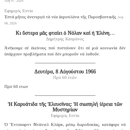
Αυγ 07, 2026
Εφημερίς Εστία
Ἑπτά μῆνες ἀνενεργά τά νέα ἀεροπλάνα τῆς Πυροσβεστικῆς
Αυγ
06, 2026
Κι ὕστερα μᾶς φταίει ὁ Νόλαν καί ἡ Ἑλένη…
Δημήτρης Καπράνος
Ἀνήκουμε σέ ἐκείνους πού πιστεύουν ὅτι σέ μιά κοινωνία δέν
ὑπάρχουν προβλήματα πού δέν μποροῦν νά λυθοῦν.
Δευτέρα, 8 Αὐγούστου 1966
Πρό 60 ἐτῶν
Πρό 60 ετων
Ἡ Καρυάτιδα τῆς Ἐλευσίνας: Ἡ σιωπηλή ἱέρεια τῶν
Μυστηρίων
Εφημερίς Εστία
Ὁ Ἔντουαρντ Ντάνιελ Κλάρκ, μέσῳ δωροδοκίας, κατάφερε νά