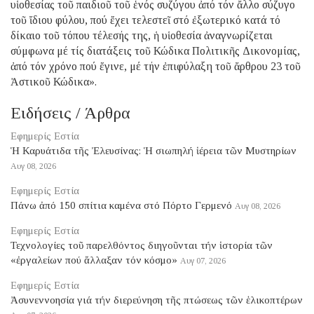
υἱοθεσίας τοῦ παιδιοῦ τοῦ ἑνός συζύγου ἀπό τόν ἄλλο σύζυγο
τοῦ ἴδιου φύλου, πού ἔχει τελεστεῖ στό ἐξωτερικό κατά τό
δίκαιο τοῦ τόπου τέλεσής της, ἡ υἱοθεσία ἀναγνωρίζεται
σύμφωνα μέ τίς διατάξεις τοῦ Κώδικα Πολιτικῆς Δικονομίας,
ἀπό τόν χρόνο πού ἔγινε, μέ τήν ἐπιφύλαξη τοῦ ἄρθρου 23 τοῦ
Ἀστικοῦ Κώδικα».
Ειδήσεις / Άρθρα
Εφημερίς Εστία
Ἡ Καρυάτιδα τῆς Ἐλευσίνας: Ἡ σιωπηλή ἱέρεια τῶν Μυστηρίων
Αυγ 08, 2026
Εφημερίς Εστία
Πάνω ἀπό 150 σπίτια καμένα στό Πόρτο Γερμενό
Αυγ 08, 2026
Εφημερίς Εστία
Τεχνολογίες τοῦ παρελθόντος διηγοῦνται τήν ἱστορία τῶν
«ἐργαλείων πού ἄλλαξαν τόν κόσμο»
Αυγ 07, 2026
Εφημερίς Εστία
Ἀσυνεννοησία γιά τήν διερεύνηση τῆς πτώσεως τῶν ἑλικοπτέρων