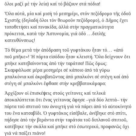
ὅλοι μαζί μέ τήν λεία) καί τό βάζουν στά πόδια!
Ὅλα αὐτά, μία καί μισή τό μεσημέρι, στόν πεζόδρομο τῆς ὁδοῦ
Σχιστῆς (δηλαδή ὅλοι τόν θεωροῦν πεζόδρομο), ὁ Δῆμος ἔχει
τοποθετήσει καί πινακίδα, ἀλλά στήν πραγματικότητα
πρόκειται, κατά τήν Ἀστυνομία, γιά ὁδό …διπλῆς
κατευθύνσεως!
Τό θέμα μετά τήν ἀπόδραση τοῦ γυφτάκου ἦταν τό… «ἀπό
ποῦ μπῆκε»! Ἡ πόρτα εἰσόδου ἦταν κλειστή. Ὅλα δείχνουν ὅτι
μπῆκε κατεβαίνοντας ἀπό τήν ταράτσα! Πῶς ὅμως;
Σκαρφάλωσε μέρα μεσημέρι σέ κάποιο ἀπό τά γύρω
μπαλκόνια καί ἀκροβατῶντας ἀπό μπαλκόνι σέ στέγη καί ἀπό
στέγη σέ μπαλκόνι ἔφθασε στήν κρεββατοκάμαρα;
Ἀρχίζουν οἱ ἐπισκέψεις στούς γείτονες καί τελικά
ἀποκαλύπτεται ὅτι ἕνας γείτονας ἄφησε –γιά δύο λεπτά– τήν
πόρτα τοῦ σπιτιοῦ του ἀνοιχτή γιά νά πάρει ἀπό τό αὐτοκίνητό
του ἕνα κατσαβίδι. Ὁ γυφτάκος εἰσέβαλε, ἀνέβηκε στό σπίτι,
πήδησε ἀπό τήν βεράντα στήν ταράτσα τοῦ διπλανοῦ σπιτιοῦ,
κατέβηκε τήν σκάλα καί μπῆκε στό ἐσωτερικό, προφανῶς ὄχι
γιά νά παίξει πιάνο!