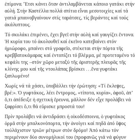
ἐπίμονα. Ἔτσι κάνει ὅταν ἀντιλαμβάνεται κάποιο γατάκι στήν
αὐλή. Στήν Καστέλλα πολλά σπίτια εἶναι μεσοτοιχίες καί τά
γατιά μπαινοβγαίνουν στίς ταράτσες, τίς βεράντες καί τούς
ἀκάλυπτους.
Τό σκυλάκι ἐπιμένει, ἔχει βγεῖ στήν αὐλή καί γαυγίζει ἔντονα.
Ἡ κυρία του τό ἀκολουθεῖ καί ἐκεῖνο κατεβαίνει στόν
ἡμιώροφο, μπαίνει στό γραφεῖο, στέκεται στήν πόρτα τῆς
κρεββατοκάμαρας καί ἐντοπίζει τό βλέμμα, μέ προτεταμένο τό
κεφάλι της –στόν χῶρο μεταξύ τῆς ἀριστερῆς πλευρᾶς τῆς
κλίνης μου καί τῆς ντουλάπας βρίσκει …ἕνα γυφτάκι
ξαπλωμένο!
Χωρίς νά τά χάσει, ὑποβάλλει τήν ἐρώτηση: «Τί ἔκλεψες,
βρέ;». Ὁ γυφτάκος, λέει ἔντρομος, «τίποτα, κυρία», ἀφοῦ, ἀπ’
ὅ,τι ἀπέδειξε ἡ σχετική ἔρευνα, μᾶλλον δέν εἶχε προλάβει νά
ξαφρίσει ὅ,τι θά εὕρισκε μπροστά του!
Πρίν προλάβει νά ἀντιδράσει ἡ οἰκοδέσποινα, ὁ γυφτάκος
ὁρμᾶ στήν μπαλκονόπορτα, τήν ἀνοίγει καί πηδᾶ ἀπό ὕψος
τοὐλάχιστον τριῶν μέτρων στόν δρόμο! Ἀπό κάτω τόν
περιμένουν δύο συνομήλικοί του (προφανῶς γιά νά φύγυν