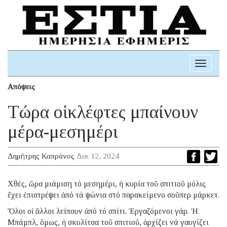
Toggle
navigati
Απόψεις
Τώρα οἱ κλέφτες μπαίνουν
μέρα-μεσημέρι
Δημήτρης Καπράνος
Δεκ 12, 2024
Χθές, ὥρα μιάμιση τό μεσημέρι, ἡ κυρία τοῦ σπιτιοῦ μόλις
ἔχει ἐπιστρέψει ἀπό τά ψώνια στό παρακείμενο σοῦπερ μάρκετ.
Ὅλοι οἱ ἄλλοι λείπουν ἀπό τό σπίτι. Ἐργαζόμενοι γάρ. Ἡ
Μπάμπλ, ὅμως, ἡ σκυλίτσα τοῦ σπιτιοῦ, ἀρχίζει νά γαυγίζει