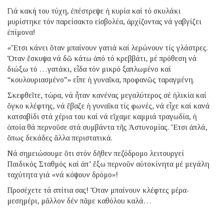
Γιά κακή του τύχη, ἐπέστρεψε ἡ κυρία καί τό σκυλάκι
μυρίστηκε τόν παρείσακτο εἰσβολέα, ἀρχίζοντας νά γαβγίζει
ἐπίμονα!
«Ἔτσι κάνει ὅταν μπαίνουν γατιά καί λερώνουν τίς γλάστρες.
Ὅταν ἔσκυψα νά δῶ κάτω ἀπό τό κρεββάτι, μέ πρόθεση νά
διώξω τό …γατάκι, εἶδα τόν μικρό ξαπλωμένο καί
“κουλουριασμένο”» εἶπε ἡ γυναῖκα, προφανῶς ταραγμένη.
Σκεφθεῖτε, τώρα, νά ἦταν κανένας μεγαλύτερος σέ ἡλικία καί
ὄγκο κλέφτης, νά ἔβαζε ἡ γυναῖκα τίς φωνές, νά εἶχε καί κανά
κατσαβίδι στά χέρια του καί νά εἴχαμε καμμιά τραγωδία, ἡ
ὁποία θά περνοῦσε στά συμβάντα τῆς Ἀστυνομίας. Ἔτσι ἁπλά,
ὅπως δεκάδες ἄλλα περιστατικά.
Νά σημειώσουμε ὅτι στόν δῆθεν πεζόδρομο λειτουργεί
Παιδικός Σταθμός καί ἀπ’ ἔξω περνοῦν αὐτοκίνητα μέ μεγάλη
ταχύτητα γιά «νά κόψουν δρόμο»!
Προσέχετε τά σπίτια σας! Ὅταν μπαίνουν κλέφτες μέρα-
μεσημέρι, μᾶλλον δέν πᾶμε καθόλου καλά…