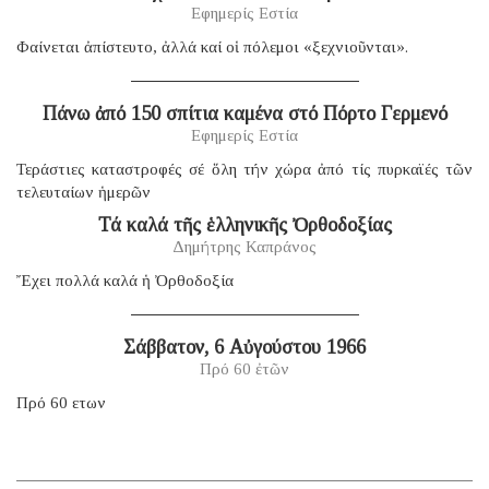
Εφημερίς Εστία
Φαίνεται ἀπίστευτο, ἀλλά καί οἱ πόλεμοι «ξεχνιοῦνται».
Πάνω ἀπό 150 σπίτια καμένα στό Πόρτο Γερμενό
Εφημερίς Εστία
Τεράστιες καταστροφές σέ ὅλη τήν χώρα ἀπό τίς πυρκαϊές τῶν
τελευταίων ἡμερῶν
Τά καλά τῆς ἑλληνικῆς Ὀρθοδοξίας
Δημήτρης Καπράνος
Ἔχει πολλά καλά ἡ Ὀρθοδοξία
Σάββατον, 6 Αὐγούστου 1966
Πρό 60 ἐτῶν
Πρό 60 ετων