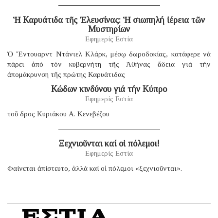
Ἡ Καρυάτιδα τῆς Ἐλευσίνας: Ἡ σιωπηλή ἱέρεια τῶν
Μυστηρίων
Εφημερίς Εστία
Ὁ Ἔντουαρντ Ντάνιελ Κλάρκ, μέσῳ δωροδοκίας, κατάφερε νά
πάρει ἀπό τόν κυβερνήτη τῆς Ἀθήνας ἄδεια γιά τήν
ἀπομάκρυνση τῆς πρώτης Καρυάτιδας
Κώδων κινδύνου γιά τήν Κύπρο
Εφημερίς Εστία
τοῦ δρος Κυριάκου Α. Κενεβέζου
Ξεχνιοῦνται καί οἱ πόλεμοι!
Εφημερίς Εστία
Φαίνεται ἀπίστευτο, ἀλλά καί οἱ πόλεμοι «ξεχνιοῦνται».