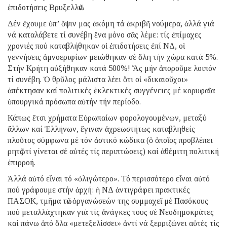
ἐπιδοτήσεις Βρυξελλῶν.
Δέν ἔχουμε ὑπ’ ὄψιν μας ἀκόμη τά ἀκριβῆ νούμερα, ἀλλά γιά
νά καταλάβετε τί συνέβη ἕνα μόνο σᾶς λέμε: τίς ἐπίμαχες
χρονιές πού καταβλήθηκαν οἱ ἐπιδοτήσεις ἐπί ΝΔ, οἱ
γεννήσεις ἀμνοεριφίων μειώθηκαν σέ ὅλη τήν χώρα κατά 5%.
Στήν Κρήτη αὐξήθηκαν κατά 500%! Ἄς μήν ἀποροῦμε λοιπόν
τί συνέβη. Ὁ θρῦλος μάλιστα λέει ὅτι οἱ «δικαιοῦχοι»
ἀπέκτησαν καί πολιτικές ἐκλεκτικές συγγένειες μέ κορυφαῖα
ὑπουργικά πρόσωπα αὐτήν τήν περίοδο.
Κάπως ἔτσι χρήματα Εὐρωπαίων φορολογουμένων, μεταξύ
ἄλλων καί Ἑλλήνων, ἔγιναν ἀχρεωστήτως καταβληθείς
πλοῦτος σύμφωνα μέ τόν ἀστικό κώδικα (ὁ ὁποῖος προβλέπει
ρητῶς τί γίνεται σέ αὐτές τίς περιπτώσεις) καί ἀθέμιτη πολιτική
ἐπιρροή.
Ἀλλά αὐτό εἶναι τό «ὀλιγώτερο». Τό περισσότερο εἶναι αὐτό
πού γράφουμε στήν ἀρχή: ἡ ΝΔ ἀντιγράφει πρακτικές
ΠΑΣΟΚ, τμῆμα τῶν ὀργανώσεών της συμμαχεῖ μέ Πασόκους
πού μεταλλάχτηκαν γιά τίς ἀνάγκες τους σέ Νεοδημοκράτες
καί πάνω ἀπό ὅλα «μετεξελίσσει» ἀντί νά ξερριζώνει αὐτές τίς