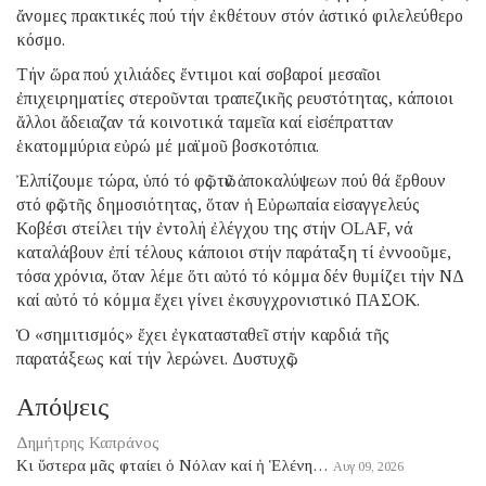
ἄνομες πρακτικές πού τήν ἐκθέτουν στόν ἀστικό φιλελεύθερο
κόσμο.
Τήν ὥρα πού χιλιάδες ἔντιμοι καί σοβαροί μεσαῖοι
ἐπιχειρηματίες στεροῦνται τραπεζικῆς ρευστότητας, κάποιοι
ἄλλοι ἄδειαζαν τά κοινοτικά ταμεῖα καί εἰσέπρατταν
ἑκατομμύρια εὐρώ μέ μαϊμοῦ βοσκοτόπια.
Ἐλπίζουμε τώρα, ὑπό τό φῶς τῶν ἀποκαλύψεων πού θά ἔρθουν
στό φῶς τῆς δημοσιότητας, ὅταν ἡ Εὐρωπαία εἰσαγγελεύς
Κοβέσι στείλει τήν ἐντολή ἐλέγχου της στήν OLAF, νά
καταλάβουν ἐπί τέλους κάποιοι στήν παράταξη τί ἐννοοῦμε,
τόσα χρόνια, ὅταν λέμε ὅτι αὐτό τό κόμμα δέν θυμίζει τήν ΝΔ
καί αὐτό τό κόμμα ἔχει γίνει ἐκσυγχρονιστικό ΠΑΣΟΚ.
Ὁ «σημιτισμός» ἔχει ἐγκατασταθεῖ στήν καρδιά τῆς
παρατάξεως καί τήν λερώνει. Δυστυχῶς.
Απόψεις
Δημήτρης Καπράνος
Κι ὕστερα μᾶς φταίει ὁ Νόλαν καί ἡ Ἑλένη…
Αυγ 09, 2026