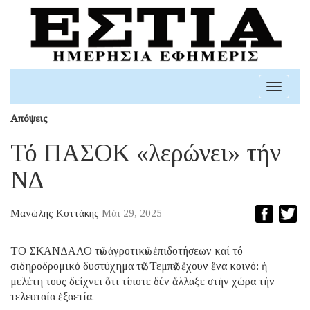
Toggle
navigati
Απόψεις
Τό ΠΑΣΟΚ «λερώνει» τήν
ΝΔ
Μανώλης Κοττάκης
Μάι 29, 2025
ΤΟ ΣΚΑΝΔΑΛΟ τῶν ἀγροτικῶν ἐπιδοτήσεων καί τό
σιδηροδρομικό δυστύχημα τῶν Τεμπῶν ἔχουν ἕνα κοινό: ἡ
μελέτη τους δείχνει ὅτι τίποτε δέν ἄλλαξε στήν χώρα τήν
τελευταία ἑξαετία.