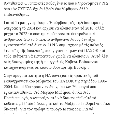
Ἀντιθέτως! Οἱ ὑπαρκτές παθογένειες πού κληρονόμησε ἡ ΝΔ
ἀπό τόν ΣΥΡΙΖΑ ὄχι ἁπλῶς δέν ἐκαλύφθησαν ἀλλά
ἐπιδεινώθηκαν.
Γιά τά Τέμπη γνωρίζουμε. Ἡ σύμβαση τῆς τηλεδιοικήσεως
ὑπεγράφη τό 2014 καί ἄρχισε νά ὑλοποιεῖται τό 2016, ἀλλά
μέχρι τό 2023 τό σύστημα πού προστατεύει τραῖνα καί
ἀνθρώπους ἀπό τό ὑπαρκτό ἀνθρώπινο λάθος δέν εἶχε
ἐγκατασταθεῖ στό δίκτυο. Ἡ ΝΔ συμμάχησε μέ τίς παλαιές
ἑταιρεῖες τῆς διαπλοκῆς πού γιγαντώθηκαν ἐπί ΠΑΣΟΚ καί
τούς ἐπέτρεπε νά εἰσπράττουν χωρίς νά ὑλοποιοῦν. Αὐτά λέει
στίς δικογραφίες της ἡ εἰσαγγελεύς Κοβέσι. Βρίσκονται
καταχωνιασμένες σέ κάποιο συρτάρι τῆς Βουλῆς…
Στήν πραγματικότητα ἡ ΝΔ συνέχισε τίς πρακτικές τοῦ
ἐκσυγχρονιστικοῦ ρεύματος τοῦ ΠΑΣΟΚ τῆς περιόδου 1996-
2004. Καί οἱ δύο πράσινων ἀποχρώσεων Ὑπουργοί πού
ἐγκαταστάθηκαν στό Μέγαρο Μαξίμου, δίπλα στόν
Πρωθυπουργό, συνέπραξαν στό νά διαιωνισθεῖ αὐτό τό
καθεστώς. Γι’ αὐτό ἄλλως τε καί τό Μαξίμου ἐπιθυμεῖ «φυσικό
δικαστή» γιά τόν πρώην Ὑπουργό Μεταφορῶν. Γιά νά