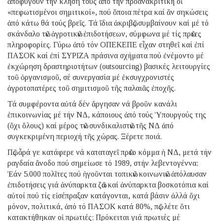
ἀποφύγουν τήν κλήση τους ἀπό τήν προανακριτική οἱ
«πεφωτισμένοι σημιτικοί», πού ὅποια πέτρα καί ἄν σηκώσεις
ἀπό κάτω θά τούς βρεῖς. Τά ἴδια ἀκριβῶς συμβαίνουν καί μέ τό
σκάνδαλο τῶν ἀγροτικῶν ἐπιδοτήσεων, σύμφωνα μέ τίς πρῶτες
πληροφορίες. Γύρω ἀπό τόν ΟΠΕΚΕΠΕ εἶχαν στηθεῖ καί ἐπί
ΠΑΣΟΚ καί ἐπί ΣΥΡΙΖΑ πράσινα σχήματα πού ἐνέμοντο μέ
ἐκχώρηση δραστηριοτήτων (outsourcing) βασικές λειτουργίες
τοῦ ὀργανισμοῦ, σέ συνεργασία μέ ἐκσυγχρονιστές
ἀγροτοπατέρες τοῦ σημιτισμοῦ τῆς παλαιᾶς ἐποχῆς.
Τά συμφέροντα αὐτά δέν ἄργησαν νά βροῦν κανάλι
ἐπικοινωνίας μέ τήν ΝΔ, κάποιους ἀπό τούς Ὑπουργούς της
(ὄχι ὅλους) καί μέρος τῶν συνδικαλιστῶν τῆς ΝΔ ἀπό
συγκεκριμένη περιοχή τῆς χώρας. Ξέρετε ποιά.
Πῶς ἆρά γε κατάφερε νά καταταγεῖ πρῶτο κόμμα ἡ ΝΔ, μετά τήν
ραγδαία ἄνοδο πού σημείωσε τό 1989, στήν λεβεντογέννα;
Ἐάν 5.000 πολῖτες πού ἡγοῦνται τοπικῶν κοινωνιῶν ἀπόλαυσαν
ἐπιδοτήσεις γιά ἀνύπαρκτα ζῶα καί ἀνύπαρκτα βοσκοτόπια καί
αὐτοί πού τίς εἰσέπραξαν κατάγονται, κατά βάσιν ἀλλά ὄχι
μόνον, πολιτικά, ἀπό τό ΠΑΣΟΚ κατά 80%, πῶς λέτε ὅτι
κατακτήθηκαν οἱ πρωτιές; Πρόκειται γιά πρωτιές μέ