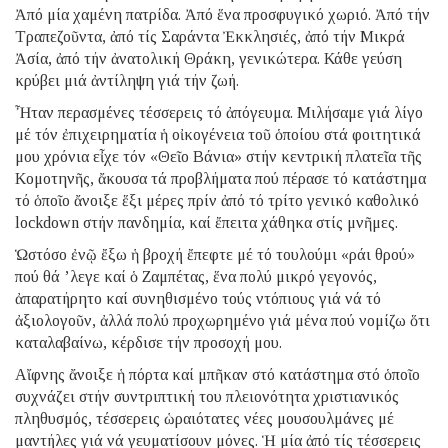
Ἀπό μία χαμένη πατρίδα. Ἀπό ἕνα προσφυγικό χωριό. Ἀπό τήν
Τραπεζοῦντα, ἀπό τίς Σαράντα Ἐκκλησιές, ἀπό τήν Μικρά
Ἀσία, ἀπό τήν ἀνατολική Θράκη, γενικώτερα. Κάθε γεύση
κρύβει μιά ἀντίληψη γιά τήν ζωή.
Ἦταν περασμένες τέσσερεις τό ἀπόγευμα. Μιλήσαμε γιά λίγο
μέ τόν ἐπιχειρηματία ἡ οἰκογένεια τοῦ ὁποίου στά φοιτητικά
μου χρόνια εἶχε τόν «Θεῖο Βάνια» στήν κεντρική πλατεῖα τῆς
Κομοτηνῆς, ἄκουσα τά προβλήματα πού πέρασε τό κατάστημα
τό ὁποῖο ἄνοιξε ἕξι μέρες πρίν ἀπό τό τρίτο γενικό καθολικό
lockdown στήν πανδημία, καί ἔπειτα χάθηκα στίς μνῆμες.
Ὡστόσο ἐνῷ ἔξω ἡ βροχή ἔπεφτε μέ τό τουλούμι «ράι θρού»
πού θά ’λεγε καί ὁ Ζαμπέτας, ἕνα πολύ μικρό γεγονός,
ἀπαρατήρητο καί συνηθισμένο τούς ντόπιους γιά νά τό
ἀξιολογοῦν, ἀλλά πολύ προχωρημένο γιά μένα πού νομίζω ὅτι
καταλαβαίνω, κέρδισε τήν προσοχή μου.
Αἴφνης ἄνοιξε ἡ πόρτα καί μπῆκαν στό κατάστημα στό ὁποῖο
συχνάζει στήν συντριπτική του πλειονότητα χριστιανικός
πληθυσμός, τέσσερεις ὡραιότατες νέες μουσουλμάνες μέ
μαντήλες γιά νά γευματίσουν μόνες. Ἡ μία ἀπό τίς τέσσερεις