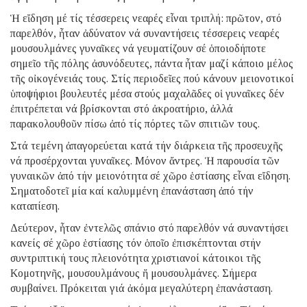
Ἡ εἴδηση μέ τίς τέσσερεις νεαρές εἶναι τριπλή: πρῶτον, στό
παρελθόν, ἦταν ἀδύνατον νά συναντήσεις τέσσερεις νεαρές
μουσουλμάνες γυναῖκες νά γευματίζουν σέ ὁποιοδήποτε
σημεῖο τῆς πόλης ἀσυνόδευτες, πάντα ἦταν μαζί κάποιο μέλος
τῆς οἰκογένειάς τους. Στίς περιοδεῖες πού κάνουν μειονοτικοί
ὑποψήφιοι βουλευτές μέσα στούς μαχαλᾶδες οἱ γυναῖκες δέν
ἐπιτρέπεται νά βρίσκονται στό ἀκροατήριο, ἀλλά
παρακολουθοῦν πίσω ἀπό τίς πόρτες τῶν σπιτιῶν τους.
Στά τεμένη ἀπαγορεύεται κατά τήν διάρκεια τῆς προσευχῆς
νά προσέρχονται γυναῖκες. Μόνον ἄντρες. Ἡ παρουσία τῶν
γυναικῶν ἀπό τήν μειονότητα σέ χῶρο ἑστίασης εἶναι εἴδηση.
Σηματοδοτεῖ μία καί καλυμμένη ἐπανάσταση ἀπό τήν
καταπίεση.
Δεύτερον, ἦταν ἐντελῶς σπάνιο στό παρελθόν νά συναντήσει
κανείς σέ χῶρο ἑστίασης τόν ὁποῖο ἐπισκέπτονται στήν
συντριπτική τους πλειονότητα χριστιανοί κάτοικοι τῆς
Κομοτηνῆς, μουσουλμάνους ἤ μουσουλμάνες. Σήμερα
συμβαίνει. Πρόκειται γιά ἀκόμα μεγαλύτερη ἐπανάσταση.