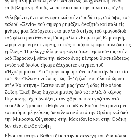
ἀγαπημένη μου πόλη δέν εἶναι ἁπλῶς ὑποχρεωτική, εἶναι
ἐπιβεβλημένη. Καί ἄς λείπει κάτι ἀπό τήν παλιά της αἴγλη.
Ψιλοβρέχει, ἔχει συννεφιά καί στήν εἴσοδό της, στό ὕψος τοῦ
παλιοῦ «Ξενία» πού σήμερα ρημάζει, ἀναζητῶ καί πάλι τίς
μνῆμες μου. Μοὔρχεται στό μυαλό ὁ στίχος τοῦ τραγουδιοῦ
τοῦ φίλου μου Θανάση Γκαϊφύλλια «Κομοτηνή Κομοτηνή,
λησμονημένη καί γυμνή, κοιτᾶς τό αὔριο κρυφά πίσω ἀπό τίς
γρίλιες». Ἡ μελαγχολία μου φεύγει ὅταν περπατῶντας στήν
ὁδό Παρασίου βλέπω τήν εἴσοδο ἑνός κέντρου διασκεδάσεως –
ἐντός τοῦ ὁποίου ζήσαμε ἀξέχαστες στιγμές, τοῦ
«Ἠχοδρομίου». Ἐκεῖ τραγουδήσαμε ἀνέμελοι στήν δεκαετία
τοῦ ’90 «Ἔλα νά νιώσεις πῶς εἶν’ ἡ ζωή, καί ὅλα τά ὡραῖα
στήν Κομοτηνή». Κατεύθυνσή μας ἦταν ἡ ὁδός Νικολάου
Ζωΐδη. Ἐκεῖ, ἕνας ἐπιχειρηματίας ἀπό τά παλιά, ὁ κύριος
Πηλικίδης, ἔχει ἀνοίξει, στόν χῶρο πού στεγαζόταν στό
παρελθόν ἡ μπουάτ «Μηδέν», τό «Κόν Κασέ», ἕνα μοντέρνο
ἑστιατόριο μέ γεύσεις ἀποκλειστικά ἀπό τήν Θράκη καί ἀπό
τήν Μικρασία. Οἱ γεύσεις στήν Μακεδονία καί στήν Θράκη
δέν εἶναι ἁπλῶς τέρψη.
Εἶναι ταυτότητα. Καθετί ἕλκει τήν καταγωγή του ἀπό κάπου.