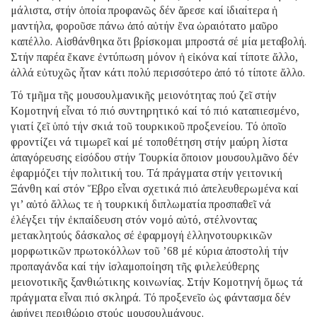
μάλιστα, στήν ὁποία προφανῶς δέν ἄρεσε καί ἰδιαίτερα ἡ
μαντήλα, φοροῦσε πάνω ἀπό αὐτήν ἕνα ὡραιότατο μαῦρο
καπέλλο. Αἰσθάνθηκα ὅτι βρίσκομαι μπροστά σέ μία μεταβολή.
Στήν παρέα ἔκανε ἐντύπωση μόνον ἡ εἰκόνα καί τίποτε ἄλλο,
ἀλλά εὐτυχῶς ἦταν κάτι πολύ περισσότερο ἀπό τό τίποτε ἄλλο.
Τό τμῆμα τῆς μουσουλμανικῆς μειονότητας πού ζεῖ στήν
Κομοτηνή εἶναι τό πιό συντηρητικό καί τό πιό καταπιεσμένο,
γιατί ζεῖ ὑπό τήν σκιά τοῦ τουρκικοῦ προξενείου. Τό ὁποῖο
φροντίζει νά τιμωρεῖ καί μέ τοποθέτηση στήν μαύρη λίστα
ἀπαγόρευσης εἰσόδου στήν Τουρκία ὅποιον μουσουλμᾶνο δέν
ἐφαρμόζει τήν πολιτική του. Τά πράγματα στήν γειτονική
Ξάνθη καί στόν Ἕβρο εἶναι σχετικά πιό ἀπελευθερωμένα καί
γι’ αὐτό ἄλλως τε ἡ τουρκική διπλωματία προσπαθεῖ νά
ἐλέγξει τήν ἐκπαίδευση στόν νομό αὐτό, στέλνοντας
μετακλητούς δάσκαλος σέ ἐφαρμογή ἑλληνοτουρκικῶν
μορφωτικῶν πρωτοκόλλων τοῦ ’68 μέ κύρια ἀποστολή τήν
προπαγάνδα καί τήν ἰσλαμοποίηση τῆς φιλελεύθερης
μειονοτικῆς ξανθιώτικης κοινωνίας. Στήν Κομοτηνή ὅμως τά
πράγματα εἶναι πιό σκληρά. Τό προξενεῖο ὡς φάντασμα δέν
ἀφήνει περιθώριο στούς μουσουλμάνους.