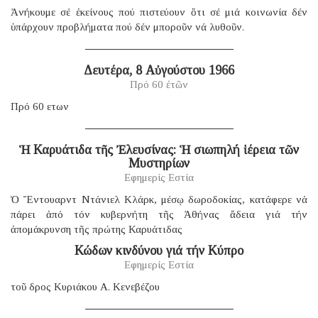
Ἀνήκουμε σέ ἐκείνους πού πιστεύουν ὅτι σέ μιά κοινωνία δέν
ὑπάρχουν προβλήματα πού δέν μποροῦν νά λυθοῦν.
Δευτέρα, 8 Αὐγούστου 1966
Πρό 60 ἐτῶν
Πρό 60 ετων
Ἡ Καρυάτιδα τῆς Ἐλευσίνας: Ἡ σιωπηλή ἱέρεια τῶν
Μυστηρίων
Εφημερίς Εστία
Ὁ Ἔντουαρντ Ντάνιελ Κλάρκ, μέσῳ δωροδοκίας, κατάφερε νά
πάρει ἀπό τόν κυβερνήτη τῆς Ἀθήνας ἄδεια γιά τήν
ἀπομάκρυνση τῆς πρώτης Καρυάτιδας
Κώδων κινδύνου γιά τήν Κύπρο
Εφημερίς Εστία
τοῦ δρος Κυριάκου Α. Κενεβέζου