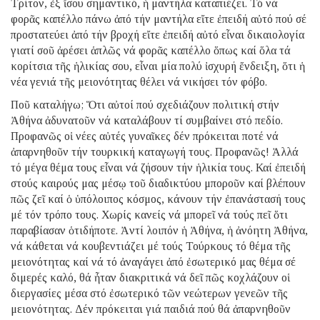
Τρίτον, ἐξ ἴσου σημαντικό, ἡ μαντήλα καταπιέζει. Τό νά
φορᾶς καπέλλο πάνω ἀπό τήν μαντήλα εἴτε ἐπειδή αὐτό πού σέ
προστατεύει ἀπό τήν βροχή εἴτε ἐπειδή αὐτό εἶναι δικαιολογία
γιατί σοῦ ἀρέσει ἁπλῶς νά φορᾶς καπέλλο ὅπως καί ὅλα τά
κορίτσια τῆς ἡλικίας σου, εἶναι μία πολύ ἰσχυρή ἔνδειξη, ὅτι ἡ
νέα γενιά τῆς μειονότητας θέλει νά νικήσει τόν φόβο.
Ποῦ καταλήγω; Ὅτι αὐτοί πού σχεδιάζουν πολιτική στήν
Ἀθήνα ἀδυνατοῦν νά καταλάβουν τί συμβαίνει στό πεδίο.
Προφανῶς οἱ νέες αὐτές γυναῖκες δέν πρόκειται ποτέ νά
ἀπαρνηθοῦν τήν τουρκική καταγωγή τους. Προφανῶς! Ἀλλά
τό μέγα θέμα τους εἶναι νά ζήσουν τήν ἡλικία τους. Καί ἐπειδή
στούς καιρούς μας μέσῳ τοῦ διαδικτύου μποροῦν καί βλέπουν
πῶς ζεῖ καί ὁ ὑπόλοιπος κόσμος, κάνουν τήν ἐπανάστασή τους
μέ τόν τρόπο τους. Χωρίς κανείς νά μπορεῖ νά τούς πεῖ ὅτι
παραβίασαν ὁτιδήποτε. Ἀντί λοιπόν ἡ Ἀθήνα, ἡ ἀνόητη Ἀθήνα,
νά κάθεται νά κουβεντιάζει μέ τούς Τούρκους τό θέμα τῆς
μειονότητας καί νά τό ἀναγάγει ἀπό ἐσωτερικό μας θέμα σέ
διμερές καλό, θά ἦταν διακριτικά νά δεῖ πῶς κοχλάζουν οἱ
διεργασίες μέσα στό ἐσωτερικό τῶν νεώτερων γενεῶν τῆς
μειονότητας. Δέν πρόκειται γιά παιδιά πού θά ἀπαρνηθοῦν