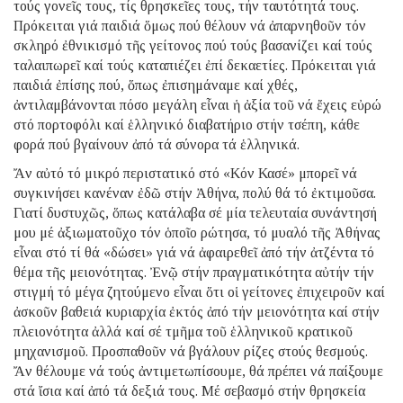
τούς γονεῖς τους, τίς θρησκεῖες τους, τήν ταυτότητά τους.
Πρόκειται γιά παιδιά ὅμως πού θέλουν νά ἀπαρνηθοῦν τόν
σκληρό ἐθνικισμό τῆς γείτονος πού τούς βασανίζει καί τούς
ταλαιπωρεῖ καί τούς καταπιέζει ἐπί δεκαετίες. Πρόκειται γιά
παιδιά ἐπίσης πού, ὅπως ἐπισημάναμε καί χθές,
ἀντιλαμβάνονται πόσο μεγάλη εἶναι ἡ ἀξία τοῦ νά ἔχεις εὐρώ
στό πορτοφόλι καί ἑλληνικό διαβατήριο στήν τσέπη, κάθε
φορά πού βγαίνουν ἀπό τά σύνορα τά ἑλληνικά.
Ἄν αὐτό τό μικρό περιστατικό στό «Κόν Κασέ» μπορεῖ νά
συγκινήσει κανέναν ἐδῶ στήν Ἀθήνα, πολύ θά τό ἐκτιμοῦσα.
Γιατί δυστυχῶς, ὅπως κατάλαβα σέ μία τελευταία συνάντησή
μου μέ ἀξιωματοῦχο τόν ὁποῖο ρώτησα, τό μυαλό τῆς Ἀθήνας
εἶναι στό τί θά «δώσει» γιά νά ἀφαιρεθεῖ ἀπό τήν ἀτζέντα τό
θέμα τῆς μειονότητας. Ἐνῷ στήν πραγματικότητα αὐτήν τήν
στιγμή τό μέγα ζητούμενο εἶναι ὅτι οἱ γείτονες ἐπιχειροῦν καί
ἀσκοῦν βαθειά κυριαρχία ἐκτός ἀπό τήν μειονότητα καί στήν
πλειονότητα ἀλλά καί σέ τμῆμα τοῦ ἑλληνικοῦ κρατικοῦ
μηχανισμοῦ. Προσπαθοῦν νά βγάλουν ρίζες στούς θεσμούς.
Ἄν θέλουμε νά τούς ἀντιμετωπίσουμε, θά πρέπει νά παίξουμε
στά ἴσια καί ἀπό τά δεξιά τους. Μέ σεβασμό στήν θρησκεία