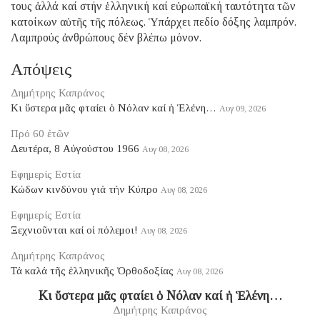
τους ἀλλά καί στήν ἑλληνική καί εὐρωπαϊκή ταυτότητα τῶν
κατοίκων αὐτῆς τῆς πόλεως. Ὑπάρχει πεδίο δόξης λαμπρόν.
Λαμπρούς ἀνθρώπους δέν βλέπω μόνον.
Απόψεις
Δημήτρης Καπράνος
Κι ὕστερα μᾶς φταίει ὁ Νόλαν καί ἡ Ἑλένη…
Αυγ 09, 2026
Πρό 60 ἐτῶν
Δευτέρα, 8 Αὐγούστου 1966
Αυγ 08, 2026
Εφημερίς Εστία
Κώδων κινδύνου γιά τήν Κύπρο
Αυγ 08, 2026
Εφημερίς Εστία
Ξεχνιοῦνται καί οἱ πόλεμοι!
Αυγ 08, 2026
Δημήτρης Καπράνος
Τά καλά τῆς ἑλληνικῆς Ὀρθοδοξίας
Αυγ 08, 2026
Κι ὕστερα μᾶς φταίει ὁ Νόλαν καί ἡ Ἑλένη…
Δημήτρης Καπράνος