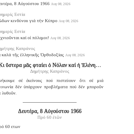
ευτέρα, 8 Αὐγούστου 1966
Αυγ 08, 2026
ημερίς Εστία
ώδων κινδύνου γιά τήν Κύπρο
Αυγ 08, 2026
ημερίς Εστία
χνιοῦνται καί οἱ πόλεμοι!
Αυγ 08, 2026
ημήτρης Καπράνος
ά καλά τῆς ἑλληνικῆς Ὀρθοδοξίας
Αυγ 08, 2026
Κι ὕστερα μᾶς φταίει ὁ Νόλαν καί ἡ Ἑλένη…
Δημήτρης Καπράνος
νήκουμε σέ ἐκείνους πού πιστεύουν ὅτι σέ μιά
οινωνία δέν ὑπάρχουν προβλήματα πού δέν μποροῦν
 λυθοῦν.
Δευτέρα, 8 Αὐγούστου 1966
Πρό 60 ἐτῶν
ρό 60 ετων