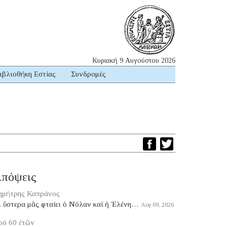
Κυριακή 9 Αυγούστου 2026
ιβλιοθήκη Εστίας
Συνδρομές
πόψεις
ημήτρης Καπράνος
ι ὕστερα μᾶς φταίει ὁ Νόλαν καί ἡ Ἑλένη…
Αυγ 09, 2026
ρό 60 ἐτῶν