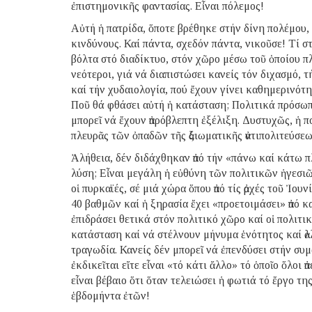
ἐπιστημονικῆς φαντασίας. Εἶναι πόλεμος!
Αὐτή ἡ πατρίδα, ὅποτε βρέθηκε στήν δίνη πολέμου, ε
κινδύνους. Καί πάντα, σχεδόν πάντα, νικοῦσε! Τί σ
βόλτα στό διαδίκτυο, στόν χῶρο μέσω τοῦ ὁποίου π
νεότεροι, γιά νά διαπιστώσει κανείς τόν διχασμό, τήν
καί τήν χυδαιολογία, πού ἔχουν γίνει καθημερινότη
Ποῦ θά φθάσει αὐτή ἡ κατάσταση; Πολιτικά πρόσωπα
μπορεῖ νά ἔχουν ἀπρόβλεπτη ἐξέλιξη. Δυστυχῶς, ἡ πο
πλευρᾶς τῶν ὀπαδῶν τῆς ἀξιωματικῆς ἀντιπολιτεύσε
Ἀλήθεια, δέν διδάχθηκαν ἀπό τήν «πάνω καί κάτω πλα
λύση; Εἶναι μεγάλη ἡ εὐθύνη τῶν πολιτικῶν ἡγεσιῶ
οἱ πυρκαϊές, σέ μιά χώρα ὅπου ἀπό τίς ἀρχές τοῦ Ἰο
40 βαθμῶν καί ἡ ξηρασία ἔχει «προετοιμάσει» ἀπό κ
ἐπιδράσει θετικά στόν πολιτικό χῶρο καί οἱ πολιτι
κατάσταση καί νά στέλνουν μήνυμα ἑνότητος καί ἀλλ
τραγωδία. Κανείς δέν μπορεῖ νά ἐπενδύσει στήν συμ
ἐκδικεῖται εἴτε εἶναι «τό κάτι ἄλλο» τό ὁποῖο ὅλοι 
εἶναι βέβαιο ὅτι ὅταν τελειώσει ἡ φωτιά τό ἔργο τ
ἑβδομήντα ἐτῶν!