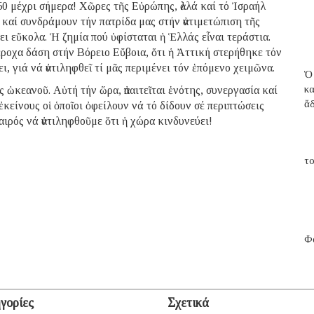
50 μέχρι σήμερα! Χῶρες τῆς Εὐρώπης, ἀλλά καί τό Ἰσραήλ
 καί συνδράμουν τήν πατρίδα μας στήν ἀντιμετώπιση τῆς
ει εὔκολα. Ἡ ζημία πού ὑφίσταται ἡ Ἑλλάς εἶναι τεράστια.
έροχα δάση στήν Βόρειο Εὔβοια, ὅτι ἡ Ἀττική στερήθηκε τόν
ι, γιά νά ἀντιληφθεῖ τί μᾶς περιμένει τόν ἑπόμενο χειμῶνα.
Ὁ
κ
ς ὠκεανοῦ. Αὐτή τήν ὥρα, ἀπαιτεῖται ἑνότης, συνεργασία καί
ἄ
 ἐκείνους οἱ ὁποῖοι ὀφείλουν νά τό δίδουν σέ περιπτώσεις
 καιρός νά ἀντιληφθοῦμε ὅτι ἡ χώρα κινδυνεύει!
το
Φα
γορίες
Σχετικά