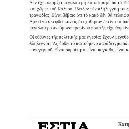
Δέν ἔχει ὑπάρξει μεγαλύτερη καταστροφή ἀπό τό 19
καί χῶρες τοῦ Κόλπου, ἔδειξαν τήν ἀλληλεγγύη τους
τραγωδίας. Εἶναι βέβαιο ὅτι τό κακό δέν θά τελειώσ
Ἀρκεῖ νά σκεφθεῖ κανείς ὅτι χάθηκαν ἐκεῖνα τά ὑπ
μεγαλύτερο πνεύμονα πρασίνου πού τῆς εἶχε ἀπομείνε
Οἱ εὐθύνες τῆς πολιτικῆς μας ἡγεσίας ἔχουν μέγεθο
ἀλληλεγγύη. Ἄς δοθεῖ τό ἀπαιτούμενο παράδειγμα ἀπό
συναγερμοῦ. Εἶναι ἀπαραίτητο, εἶναι ἀναγκαῖο, εἶναι
Κατη