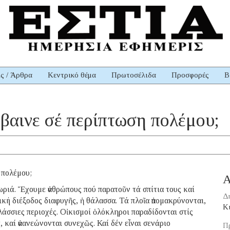
ις / Άρθρα
Κεντρικό θέμα
Πρωτοσέλιδα
Προσφορές
Β
έβαινε σέ περίπτωση πολέμου;
 πολέμου;
Α
ιά. Ἔχουμε ἀνθρώπους πού παρατοῦν τά σπίτια τους καί
Δ
ική διέξοδος διαφυγῆς, ἡ θάλασσα. Τά πλοῖα ἀπομακρύνονται,
Κ
άσσιες περιοχές. Οἰκισμοί ὁλόκληροι παραδίδονται στίς
 καί ἀνανεώνονται συνεχῶς. Καί δέν εἶναι σενάριο
Π