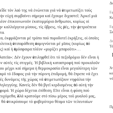
Δ
ἶδε τόν λαό της νά ἑνώνεται γιά νά ἀντιμετωπίζει τούς
Εφ
τήν εὐχή συμβαίνει σήμερα καί ἔχουμε διχαστεῖ; Ἀρκεῖ μιά
Κ
λέον ἐπικοινωνοῦν ἑκατομμύρια ἄνθρωποι, κυρίως οἱ
Εφ
 καλλιέργεια μίσους, τίς ὕβρεις, τίς ἀρές, τήν ἀμετροέπεια
Ξε
τα.
, ἐκφράζονται μέ τρόπο πού πυροδοτεῖ ἐκρήξεις, οἱ ὁποῖες
Δ
λιτική ἀντιπαράθεση ἀναμιγνύεται μέ μῖσος (κυρίως ἀπό
Τ
ως) καί ἡ ἀτμόσφαιρα πλέον «μυρίζει μπαροῦτι»…
τεῖα»; Δέν ἔχουν ἀντιληφθεῖ ὅτι τό πεζοδρόμιο δέν εἶναι ἡ
ν αὐτές τίς στιγμές. Ἡ βιβλική καταστροφή πού προκαλοῦν
Ἀ
υνίου μέχρι καί σήμερα ἡ θερμοκρασία εἶναι μεγαλύτερη τῶν
κ
αιρό τό ἔδαφος γιά τήν πύρινη ἐπιδρομή, θά ἔπρεπε νά ἔχει
νά
κές δυνάμεις τῆς χώρας νά ἀντιμετωπίζουν νηφάλια τήν
ηλεγγύης. Κανείς δέν θά βγεῖ κερδισμένος ἀπό αὐτή τήν
φορά. Ἡ χώρα δέχεται ἐπίθεση. Εἴτε εἶναι ἡ φύση πού
ἀπευχόμεθα, ἀλλά κρατοῦμε στό πίσω μέρος τοῦ μυαλοῦ μας,
ης θά ἀντικρύσουμε τό φοβερότερο θέαμα τῶν τελευταίων
Π