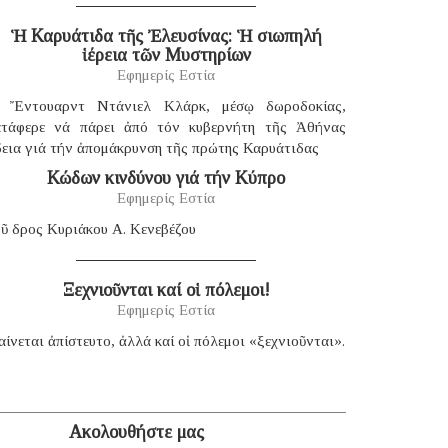
Ἡ Καρυάτιδα τῆς Ἐλευσίνας: Ἡ σιωπηλή
ἱέρεια τῶν Μυστηρίων
Εφημερίς Εστία
 Ἔντουαρντ Ντάνιελ Κλάρκ, μέσῳ δωροδοκίας,
ατάφερε νά πάρει ἀπό τόν κυβερνήτη τῆς Ἀθήνας
δεια γιά τήν ἀπομάκρυνση τῆς πρώτης Καρυάτιδας
Κώδων κινδύνου γιά τήν Κύπρο
Εφημερίς Εστία
ῦ δρος Κυριάκου Α. Κενεβέζου
Ξεχνιοῦνται καί οἱ πόλεμοι!
Εφημερίς Εστία
ίνεται ἀπίστευτο, ἀλλά καί οἱ πόλεμοι «ξεχνιοῦνται».
Ακολουθήστε μας