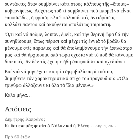
συντάκτες ὅταν συμβαίνει κάτι στούς κόλπους τῆς –ὅποιας–
κυβερνήσεως. Ἀσχέτως τοῦ τί συμβαίνει, πού μπορεῖ νά εἶναι
ἐπουσιῶδες, ἡ φράση-κλισέ «ἁλυσιδωτές ἀντιδράσεις»
κολλάει παντοῦ καί ἀκούγεται ἀπολύτως ταιριαστή.
Ὅ,τι καί νά ποῦμε, λοιπόν, ἐμεῖς, καί τήν θερινή ὥρα θά τήν
συνηθίσουμε, ὅπως πέρυσι καί μέχρι τίς ἐννιά τό βράδυ θά
μένουμε στίς παραλίες καί θά ἀπολαμβάνουμε τήν ξαπλώστρα
μας καί θά ἀρχίσουμε ἀπό τώρα σχέδια γιά τό ποῦ θά κάνουμε
διακοπές, ἄν δέν τίς ἔχουμε ἤδη ἀποφασίσει καί σχεδιάσει.
Καί γιά νά μήν ἔχετε καμμία ἀμφιβολία περί τούτου,
θυμηθεῖτε τόν χαρακτηριστικό στίχο τοῦ τραγουδιοῦ: «Ὅλα
τριγύρω ἀλλάζουνε κι ὅλα τά ἴδια μένουν.»
Καλό μῆνα…
Απόψεις
Δημήτρης Καπράνος
Κι ὕστερα μᾶς φταίει ὁ Νόλαν καί ἡ Ἑλένη…
Αυγ 09, 2026
Πρό 60 ἐτῶν