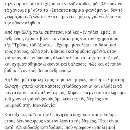
τηλεχειριστήρια στά χέρια καί γελοῦν καθώς μᾶς βλέπουν νά
τά χάνουμε μ’ αὐτά τά «ἔκτακτα καιρικά φαινόμενα», δέν τό
γνωρίζουμε. Ἀλλά ὅτι «κάτι τρέχει», τρέχει, γιά νά λέμε καί
τήν πᾶσαν ἀλήθεια…
Ἀπό τήν ἄλλη, πάλι, σκέπτεσαι καί λές «ἐν τάξει, ἐμεῖς, οἱ
ἄνθρωποι, ἔχουμε βάλει τό χεράκι μας γιά τόν σχηματισμό
τῆς “Τρύπας τοῦ ὄζοντος”, ἔχουμε μακελέψει τά δάση καί
τούς πάγους, ἀλλά πρίν κάποια ἑκατομμύρια χρόνια, ὅταν
χάθηκαν οἱ δεινόσαυροι, ἄλλαξαν θέση τά κομμάτια τῆς γῆς
καί σχηματίσθηκαν ὠκεανοί καί θάλασσες, πῶς καί σέ ποιόν
βαθμό εἶχαν ἐπέμβει οἱ ἄνθρωποι;».
Δηλαδή, μέ τό φτωχό μας τό μυαλό, μήπως αὐτή ἡ «κλιματική
ἀλλαγή» χτυπᾶ κάθε κάποιες χιλιάδες χρόνια καί ἀλλάζει τά
πάντα ἐπάνω στόν πλανήτη μας; Μήπως ἐπέρχεται τό πλήρωμα
τοῦ χρόνου γιά νά ξαναδοῦμε λέοντες τῆς Νεμέας καί
μαμμούθ στήν Μακεδονία;
Κοίταξε τώρα. Ἀπό τήν θερινή ὥρα ἀρχίσαμε καί φθάσαμε
στούς δεινόσαυρους καί τόν λέοντα τῆς Νεμέας. Ἔτσι εἶναι
αὐτά. Ἁλυσιδωτές ἀντιδράσεις, πού γράφουν οἱ πολιτικοί