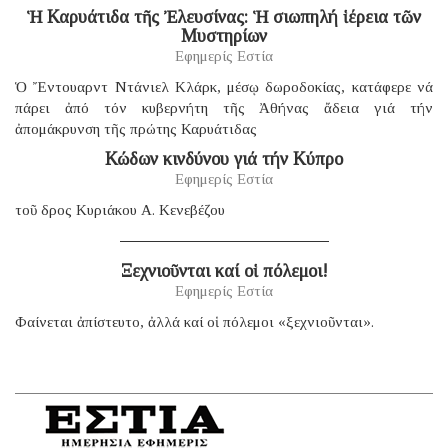
Ἡ Καρυάτιδα τῆς Ἐλευσίνας: Ἡ σιωπηλή ἱέρεια τῶν
Μυστηρίων
Εφημερίς Εστία
Ὁ Ἔντουαρντ Ντάνιελ Κλάρκ, μέσῳ δωροδοκίας, κατάφερε νά
πάρει ἀπό τόν κυβερνήτη τῆς Ἀθήνας ἄδεια γιά τήν
ἀπομάκρυνση τῆς πρώτης Καρυάτιδας
Κώδων κινδύνου γιά τήν Κύπρο
Εφημερίς Εστία
τοῦ δρος Κυριάκου Α. Κενεβέζου
Ξεχνιοῦνται καί οἱ πόλεμοι!
Εφημερίς Εστία
Φαίνεται ἀπίστευτο, ἀλλά καί οἱ πόλεμοι «ξεχνιοῦνται».