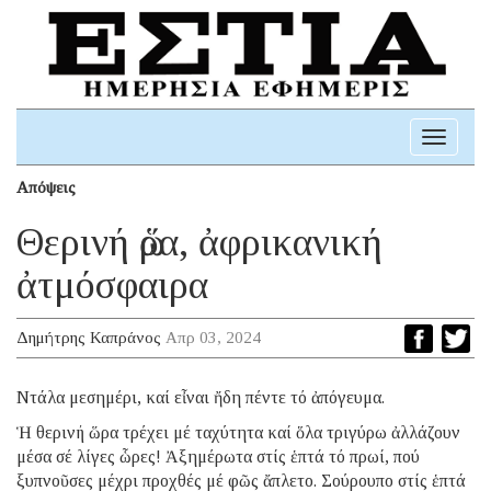
Toggle
navigati
Απόψεις
Θερινή ὥρα, ἀφρικανική
ἀτμόσφαιρα
Δημήτρης Καπράνος
Απρ 03, 2024
Ντάλα μεσημέρι, καί εἶναι ἤδη πέντε τό ἀπόγευμα.
Ἡ θερινή ὥρα τρέχει μέ ταχύτητα καί ὅλα τριγύρω ἀλλάζουν
μέσα σέ λίγες ὧρες! Ἀξημέρωτα στίς ἑπτά τό πρωί, πού
ξυπνοῦσες μέχρι προχθές μέ φῶς ἄπλετο. Σούρουπο στίς ἑπτά