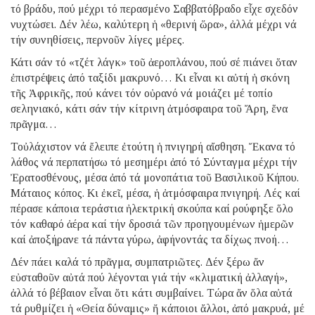
τό βράδυ, πού μέχρι τό περασμένο Σαββατόβραδο εἶχε σχεδόν
νυχτώσει. Δέν λέω, καλύτερη ἡ «θερινή ὥρα», ἀλλά μέχρι νά
τήν συνηθίσεις, περνοῦν λίγες μέρες.
Κάτι σάν τό «τζέτ λάγκ» τοῦ ἀεροπλάνου, πού σέ πιάνει ὅταν
ἐπιστρέψεις ἀπό ταξίδι μακρυνό… Κι εἶναι κι αὐτή ἡ σκόνη
τῆς Ἀφρικῆς, πού κάνει τόν οὐρανό νά μοιάζει μέ τοπίο
σεληνιακό, κάτι σάν τήν κίτρινη ἀτμόσφαιρα τοῦ Ἄρη, ἕνα
πρᾶγμα…
Τοὐλάχιστον νά ἔλειπε ἐτούτη ἡ πνιγηρή αἴσθηση. Ἔκανα τό
λάθος νά περπατήσω τό μεσημέρι ἀπό τό Σύνταγμα μέχρι τήν
Ἐρατοσθένους, μέσα ἀπό τά μονοπάτια τοῦ Βασιλικοῦ Κήπου.
Μάταιος κόπος. Κι ἐκεῖ, μέσα, ἡ ἀτμόσφαιρα πνιγηρή. Λές καί
πέρασε κάποια τεράστια ἠλεκτρική σκούπα καί ρούφηξε ὅλο
τόν καθαρό ἀέρα καί τήν δροσιά τῶν προηγουμένων ἡμερῶν
καί ἀποξήρανε τά πάντα γύρω, ἀφήνοντάς τα δίχως πνοή…
Δέν πάει καλά τό πρᾶγμα, συμπατριῶτες. Δέν ξέρω ἄν
εὐσταθοῦν αὐτά πού λέγονται γιά τήν «κλιματική ἀλλαγή»,
ἀλλά τό βέβαιον εἶναι ὅτι κάτι συμβαίνει. Τώρα ἄν ὅλα αὐτά
τά ρυθμίζει ἡ «Θεία δύναμις» ἤ κάποιοι ἄλλοι, ἀπό μακρυά, μέ