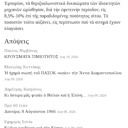
Ἐμπορίου, τά θεριζοαλωνιστικά δικαιώματα τῶν ἰδιοκτητῶν
μηχανῶν ὡρίσθησαν, διά τήν ἐφετεινήν περίοδον, εἰς
8,5%-10% ἐπί τῆς παραδιδομένης ποσότητος σίτου. Τό
ποσοστόν τοῦτο αὐξάνει, εἰς περίπτωσιν πού τά σιτηρά ἔχουν
πλαγιάσει.
Απόψεις
Παύλος Νιρβάνας
ΚΡΟΥΣΜΑΤΑ ΤΙΜΙΟΤΗΤΟΣ
Αυγ 10, 2026
Μανώλης Κοττάκης
Ἡ ἠχηρά σιωπή τοῦ ΠΑΣΟΚ «καίει» τήν Ἄννα Διαμαντοπούλου
Αυγ 09, 2026
Δημήτρης Καπράνος
Κι ὕστερα μᾶς φταίει ὁ Νόλαν καί ἡ Ἑλένη…
Αυγ 09, 2026
Πρό 60 ἐτῶν
Δευτέρα, 8 Αὐγούστου 1966
Αυγ 08, 2026
Εφημερίς Εστία
Κώδων κινδύνου γιά τήν Κύπρο
Αυγ 08, 2026