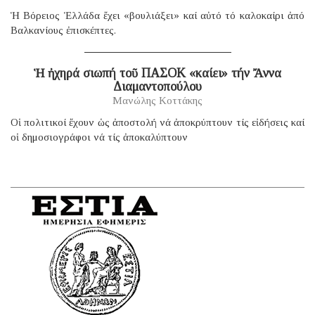
Ἡ Βόρειος Ἑλλάδα ἔχει «βουλιάξει» καί αὐτό τό καλοκαίρι ἀπό
Βαλκανίους ἐπισκέπτες.
Ἡ ἠχηρά σιωπή τοῦ ΠΑΣΟΚ «καίει» τήν Ἄννα
Διαμαντοπούλου
Μανώλης Κοττάκης
Οἱ πολιτικοί ἔχουν ὡς ἀποστολή νά ἀποκρύπτουν τίς εἰδήσεις καί
οἱ δημοσιογράφοι νά τίς ἀποκαλύπτουν