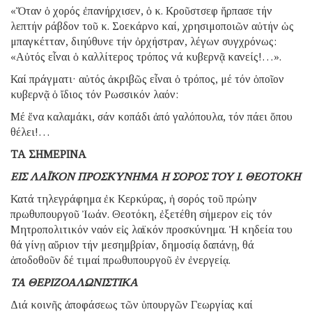
«Ὅταν ὁ χορός ἐπανήρχισεν, ὁ κ. Κροῦστσεφ ἥρπασε τήν
λεπτήν ράβδον τοῦ κ. Σοεκάρνο καί, χρησιμοποιῶν αὐτήν ὡς
μπαγκέτταν, διηύθυνε τήν ὀρχήστραν, λέγων συγχρόνως:
«Αὐτός εἶναι ὁ καλλίτερος τρόπος νά κυβερνᾷ κανείς!…».
Καί πράγματι· αὐτός ἀκριβῶς εἶναι ὁ τρόπος, μέ τόν ὁποῖον
κυβερνᾷ ὁ ἴδιος τόν Ρωσσικόν λαόν:
Μέ ἕνα καλαμάκι, σάν κοπάδι ἀπό γαλόπουλα, τόν πάει ὅπου
θέλει!…
ΤΑ ΣΗΜΕΡΙΝΑ
ΕΙΣ ΛΑΪΚΟΝ ΠΡΟΣΚΥΝΗΜΑ Η ΣΟΡΟΣ ΤΟΥ Ι. ΘΕΟΤΟΚΗ
Κατά τηλεγράφημα ἐκ Κερκύρας, ἡ σορός τοῦ πρώην
πρωθυπουργοῦ Ἰωάν. Θεοτόκη, ἐξετέθη σήμερον εἰς τόν
Μητροπολιτικόν ναόν εἰς λαϊκόν προσκύνημα. Ἡ κηδεία του
θά γίνῃ αὔριον τήν μεσημβρίαν, δημοσίᾳ δαπάνῃ, θά
ἀποδοθοῦν δέ τιμαί πρωθυπουργοῦ ἐν ἐνεργείᾳ.
ΤΑ ΘΕΡΙΖΟΑΛΩΝΙΣΤΙΚΑ
Διά κοινῆς ἀποφάσεως τῶν ὑπουργῶν Γεωργίας καί