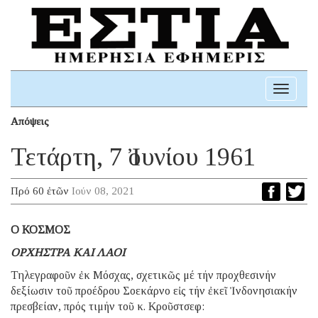
Toggle
navigati
Απόψεις
Τετάρτη, 7 Ἰουνίου 1961
Πρό 60 ἐτῶν
Ιούν 08, 2021
Ο ΚΟΣΜΟΣ
ΟΡΧΗΣΤΡΑ ΚΑΙ ΛΑΟΙ
Τηλεγραφοῦν ἐκ Μόσχας, σχετικῶς μέ τήν προχθεσινήν
δεξίωσιν τοῦ προέδρου Σοεκάρνο εἰς τήν ἐκεῖ Ἰνδονησιακήν
πρεσβείαν, πρός τιμήν τοῦ κ. Κροῦστσεφ: