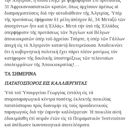
τήν Ἀλγερίαν, ἡ ὁποία ἔληξε μέ ψηφοφορίαν ἐπί προτάσεως
31 Ἀφρικανοασιατικῶν κρατῶν, ὅπως ἀρχίσουν ἀμέσως αἱ
διαπραγματεύσεις διά τήν αὐτοδιάθεσιν τῆς Ἀλγερίας. Ὑπέρ
τῆς προτάσεως ἐψήφισαν 61 μέλη ἀπέσχον δέ, 34. Μεταξύ τῶν
ἀποσχόντων ἦτο καί ἡ Ἑλλάς». Μετά τήν ὑπό τῆς Ἑλλάδος
ὑπερψήφισιν τῆς προτάσεως τῶν Ἄγγλων καί Βέλγων
ἀποικιοκρατῶν ὑπέρ τοῦ ἀχρείου Τσόμπε, ἡ ὑπέρ τῶν Γάλλων
ἀποχή εἰς τό Ἀλγερινόν καταντᾷ δευτερεύουσα. Ἀποδεικνύει
ὅτι ἡ κυβερνητική πολιτική ἔχει πάρει πλέον μονίμως τόν
κατήφορον τῆς δουλικῆς ὑποστηρίξεως τῶν τελευταίων
ὑπολειμμάτων τῆς Ἀποικιοκρατίας!…
ΤΑ ΣΗΜΕΡΙΝΑ
ΠΑΤΑΤΟΣΠΟΡΟΣ ΕΙΣ ΚΑΛΛΙΕΡΓΗΤΑΣ
Ὑπό τοῦ Ὑπουργείου Γεωργίας ἐστάλη εἰς τά
σποροπαραγωγικά κέντρα ποσότης ἐκλεκτῆς ποικιλίας
πατατόσπορου πρός διανομήν εἰς τούς προοδευτικούς
παραγωγούς διά τήν ἐαρινήν καλλιέργειαν. Ἡ ποικιλία αὐτή
ἐδοκιμάσθη ἐπί σειράν ἐτῶν εἰς τό Πειραματικόν Ἰνστιτοῦτον
καί ἀπέδωσεν ἱκανοποιητικά ἀποτελέσματα.