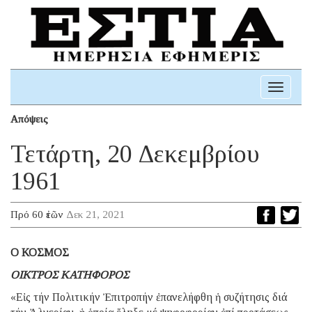
Toggle
navigati
Απόψεις
Τετάρτη, 20 Δεκεμβρίου
1961
Πρό 60 ἐτῶν
Δεκ 21, 2021
Ο ΚΟΣΜΟΣ
ΟΙΚΤΡΟΣ ΚΑΤΗΦΟΡΟΣ
«Εἰς τήν Πολιτικήν Ἐπιτροπήν ἐπανελήφθη ἡ συζήτησις διά