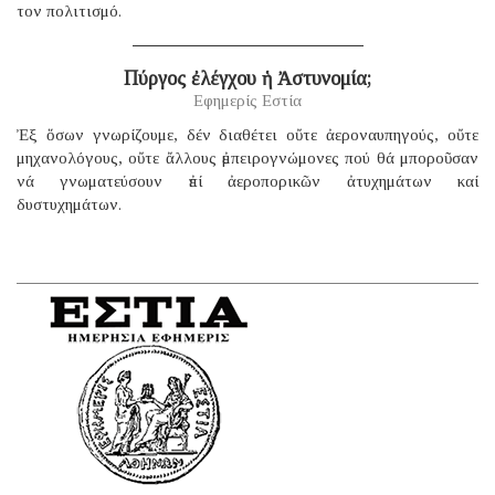
τον πολιτισμό.
Πύργος ἐλέγχου ἡ Ἀστυνομία;
Εφημερίς Εστία
Ἐξ ὅσων γνωρίζουμε, δέν διαθέτει οὔτε ἀεροναυπηγούς, οὔτε
μηχανολόγους, οὔτε ἄλλους ἐμπειρογνώμονες πού θά μποροῦσαν
νά γνωματεύσουν ἐπί ἀεροπορικῶν ἀτυχημάτων καί
δυστυχημάτων.