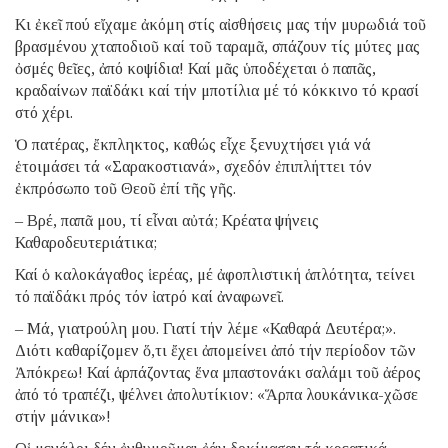
Κι ἐκεῖ πού εἴχαμε ἀκόμη στίς αἰσθήσεις μας τήν μυρωδιά τοῦ
βρασμένου χταποδιοῦ καί τοῦ ταραμᾶ, σπάζουν τίς μύτες μας
ὀσμές θεῖες, ἀπό κοψίδια! Καί μᾶς ὑποδέχεται ὁ παπᾶς,
κραδαίνων παϊδάκι καί τήν μποτίλια μέ τό κόκκινο τό κρασί
στό χέρι.
Ὁ πατέρας, ἔκπληκτος, καθώς εἶχε ξενυχτήσει γιά νά
ἑτοιμάσει τά «Σαρακοστιανά», σχεδόν ἐπιπλήττει τόν
ἐκπρόσωπο τοῦ Θεοῦ ἐπί τῆς γῆς.
– Βρέ, παπᾶ μου, τί εἶναι αὐτά; Κρέατα ψήνεις
Καθαροδευτεριάτικα;
Καί ὁ καλοκάγαθος ἱερέας, μέ ἀφοπλιστική ἁπλότητα, τείνει
τό παϊδάκι πρός τόν ἰατρό καί ἀναφωνεῖ.
– Μά, γιατρούλη μου. Γιατί τήν λέμε «Καθαρά Δευτέρα;».
Διότι καθαρίζομεν ὅ,τι ἔχει ἀπομείνει ἀπό τήν περίοδον τῶν
Ἀπόκρεω! Καί ἁρπάζοντας ἕνα μπαστονάκι σαλάμι τοῦ ἀέρος
ἀπό τό τραπέζι, ψέλνει ἀπολυτίκιον: «Ἅρπα λουκάνικα-χῶσε
στήν μάνικα»!