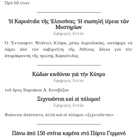
Πρό 60 ετων
Ἡ Καρυάτιδα τῆς Ἐλευσίνας: Ἡ σιωπηλή ἱέρεια τῶν
Μυστηρίων
Εφημερίς Εστία
Ὁ Ἔντουαρντ Ντάνιελ Κλάρκ, μέσῳ δωροδοκίας, κατάφερε νά
πάρει ἀπό τόν κυβερνήτη τῆς Ἀθήνας ἄδεια γιά τήν
ἀπομάκρυνση τῆς πρώτης Καρυάτιδας
Κώδων κινδύνου γιά τήν Κύπρο
Εφημερίς Εστία
τοῦ δρος Κυριάκου Α. Κενεβέζου
Ξεχνιοῦνται καί οἱ πόλεμοι!
Εφημερίς Εστία
Φαίνεται ἀπίστευτο, ἀλλά καί οἱ πόλεμοι «ξεχνιοῦνται».
Πάνω ἀπό 150 σπίτια καμένα στό Πόρτο Γερμενό