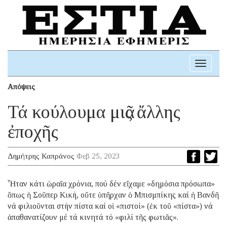
Toggle
navigati
Απόψεις
Τά κούλουμα μιᾶς ἄλλης
ἐποχῆς
Δημήτρης Καπράνος
Φεβ 25, 2023
Ἦταν κάτι ὡραῖα χρόνια, πού δέν εἴχαμε «δημόσια πρόσωπα»
ὅπως ἡ Σοῦπερ Κική, οὔτε ὑπῆρχαν ὁ Μπισμπίκης καί ἡ Βανδῆ
νά φιλιοῦνται στήν πίστα καί οἱ «πιστοί» (ἐκ τοῦ «πίστα») νά
ἀπαθανατίζουν μέ τά κινητά τό «φιλί τῆς φωτιᾶς».