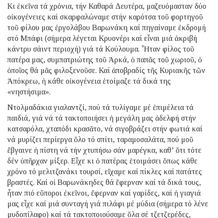
Κι ἐκεῖνα τά χρόνια, τήν Καθαρά Δευτέρα, μαζευόμασταν δύο
οἰκογένειες καί σκαρφαλώναμε στήν καρότσα τοῦ φορτηγοῦ
τοῦ φίλου μας ἐργολάβου Βαρωνάκη καί πηγαίναμε ἐκδρομή
στό Μπάφι (σήμερα λέγεται Κρυονέρι καί εἶναι μιά ἀκριβή
κάντρυ σάιντ περιοχή) γιά τά Κούλουμα. Ἦταν φίλος τοῦ
πατέρα μας, συμπατριώτης τοῦ Ἀρκά, ὁ παπᾶς τοῦ χωριοῦ, ὁ
ὁποῖος θά μᾶς φιλοξενοῦσε. Καί ἀποβραδίς τῆς Κυριακῆς τῶν
Ἀπόκρεω, ἡ κάθε οἰκογένεια ἑτοίμαζε τά δικά της
«νηστήσιμα».
Ντολμαδάκια γιαλαντζί, πού τά τυλίγαμε μέ ἐπιμέλεια τά
παιδιά, γιά νά τά τακτοποιήσει ἡ μεγάλη μας ἀδελφή στήν
κατσαρόλα, χταπόδι κρασᾶτο, νά σιγοβράζει στήν φωτιά καί
νά μυρίζει περίεργα ὅλο τό σπίτι, ταραμοσαλάτα, πού μοῦ
ἔβγαινε ἡ πίστη νά τήν χτυπήσω σάν μαρέγκα, καθ’ ὅτι τότε
δέν ὑπῆρχαν μίξερ. Εἶχε κι ὁ πατέρας ἑτοιμάσει ὅπως κάθε
χρόνο τό μελιτζανάκι τουρσί, εἴχαμε καί πίκλες καί πατάτες
βραστές. Καί οἱ Βαρωνάκηδες θά ἔφερναν καί τά δικά τους,
ἦταν πιό εὔποροι ἐκεῖνοι, ἔφερναν καί γαρίδες, καί ἡ γιαγιά
μας εἶχε καί μιά συνταγή γιά πιλάφι μέ μύδια (σήμερα τό λένε
μυδοπίλαφο) καί τά τακτοποιούσαμε ὅλα σέ τζετζερέδες,