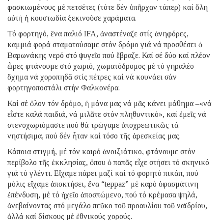
φασκιωμένους μέ πετσέτες (τότε δέν ὑπῆρχαν τάπερ) καί ὅλη
αὐτή ἡ κουστωδία ξεκινοῦσε χαράματα.
Τό φορτηγό, ἕνα παλιό IFA, ἀναστέναζε στίς ἀνηφόρες,
καμμιά φορά σταματούσαμε στόν δρόμο γιά νά προσθέσει ὁ
Βαρωνάκης νερό στό ψυγεῖο πού ἔβραζε. Καί σέ δύο καί πλέον
ὧρες φτάνουμε στό χωριό, χωματόδρομος μέ τό γηραλέο
ὄχημα νά χοροπηδᾶ στίς πέτρες καί νά κουνάει σάν
φορτηγοποστάλι στήν Φαλκονέρα.
Καί σέ ὅλον τόν δρόμο, ἡ μάνα μας νά μᾶς κάνει μάθημα –«νά
εἶστε καλά παιδιά, νά μιλᾶτε στόν πληθυντικό», καί ἐμεῖς νά
στενοχωριόμαστε πού θά τρώγαμε ὑποχρεωτικῶς τά
νηστήσιμα, πού δέν ἦταν καί τόσο τῆς ἀρεσκείας μας.
Κάποια στιγμή, μέ τόν καιρό ἀνοιξιάτικο, φτάνουμε στόν
περίβολο τῆς ἐκκλησίας, ὅπου ὁ παπᾶς εἶχε στήσει τό σκηνικό
γιά τό γλέντι. Εἴχαμε πάρει μαζί καί τό φορητό πικάπ, πού
μόλις εἴχαμε ἀποκτήσει, ἕνα “teppaz” μέ καρό ὑφασμάτινη
ἐπένδυση, μέ τό ἠχεῖο ἀποσπώμενο, πού τό κρέμασα ψηλά,
ἀνεβαίνοντας στό μεγάλο πεῦκο τοῦ προαυλίου τοῦ ναϊδρίου,
ἀλλά καί δίσκους μέ ἐθνικούς χορούς.