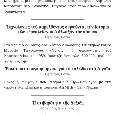
Μία ἡμέρα μετά τήν ἐπίσκεψη τοῦ Πρωθυπουργοῦ Κυριάκου
Μητσοτάκη στό Ἀγαθονήσι, τουρκικό drone πέταξε πάνω ἀπό τό
Φαρμακονήσι
Τεχνολογίες τοῦ παρελθόντος διηγοῦνται τήν ἱστορία
τῶν «ἐργαλείων πού ἄλλαξαν τόν κόσμο»
Εφημερίς Εστία
Στό πλαίσιο ἐκθέσεως στό Κέντρο Διαδόσεως Ἐπιστημῶν καί τό
Μουσεῖο Τεχνολογίας «Νόησις», ὁ ὑπολογιστής τοῦ
Ἀριστοτελείου, τό 1959, ἐκόστιζε ἄνω τῶν. 500.000 εὐρώ, σέ
σημερινές τιμές
Ἐρωτήματα συγκυριαρχίας γιά τό καλώδιο στό Αἰγαῖο
Εφημερίς Εστία
Θολές ἡ συμφωνία πού ὑπέγραψε ὁ Πρωθυπουργός μέ τήν
γαλλική Μeridiam καί ἡ τριμερής ΑΔΜΗΕ - GSI - Nexans
Ἡ στιβαρότητα τῆς Δεξιᾶς
Μανώλης Κοττάκης