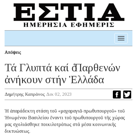
Toggle
navigati
Απόψεις
Τά Γλυπτά καί ὁ Παρθενών
ἀνήκουν στήν Ἑλλάδα
Δημήτρης Καπράνος
Δεκ 02, 2023
Ἡ ἀπαράδεκτη στάση τοῦ «μαχαραγιᾶ-πρωθυπουργοῦ» τοῦ
Ἡνωμένου Βασιλείου ἔναντι τοῦ πρωθυπουργοῦ τῆς χώρας
μας σχολιάσθηκε ποικιλοτρόπως στά μέσα κοινωνικῆς
δικτυώσεως.