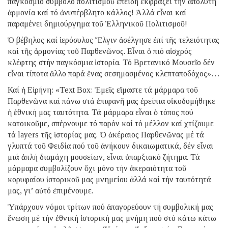
παγκόσμιο σύμβολο πολιτισμοῦ ἐπειδή ἐκφράζει τήν ἀπόλυτη
ἁρμονία καί τό ἀνυπέρβλητο κάλλος! Ἀλλά εἶναι καί
παραμένει δημιούργημα τοῦ Ἑλληνικοῦ Πολιτισμοῦ!
Ὁ βέβηλος καί ἱερόσυλος Ἔλγιν ἀσέλγησε ἐπί τῆς τελειότητας
καί τῆς ἁρμονίας τοῦ Παρθενῶνος. Εἶναι ὁ πιό αἰσχρός
κλέφτης στήν παγκόσμια ἱστορία. Τό Βρετανικό Μουσεῖο δέν
εἶναι τίποτα ἄλλο παρά ἕνας σεσημασμένος κλεπταποδόχος»…
Καί ἡ Εἰρήνη: «Text Box: Ἐμεῖς εἴμαστε τά μάρμαρα τοῦ
Παρθενῶνα καί πάνω στά ἐπιφανῆ μας ἐρείπια οἰκοδομήθηκε
ἡ ἐθνική μας ταυτότητα. Τά μάρμαρα εἶναι ὁ τόπος πού
κατοικοῦμε, σπέρνουμε τό παρόν καί τό μέλλον καί χτίζουμε
τά layers τῆς ἱστορίας μας. Ὁ ἀκέραιος Παρθενῶνας μέ τά
γλυπτά τοῦ Φειδία πού τοῦ ἀνήκουν δικαιωματικά, δέν εἶναι
μιά ἁπλή διαμάχη μουσείων, εἶναι ὑπαρξιακό ζήτημα. Τά
μάρμαρα συμβολίζουν ὄχι μόνο τήν ἀκεραιότητα τοῦ
κορυφαίου ἱστορικοῦ μας μνημείου ἀλλά καί τήν ταυτότητά
μας, γι’ αὐτό ἐπιμένουμε.
Ὑπάρχουν νόμοι τρίτων πού ἀπαγορεύουν τή συμβολική μας
ἕνωση μέ τήν ἐθνική ἱστορική μας μνήμη πού στό κάτω κάτω