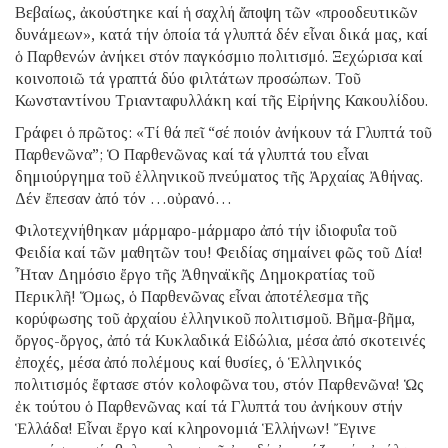
Βεβαίως, ἀκούστηκε καί ἡ σαχλή ἄποψη τῶν «προοδευτικῶν
δυνάμεων», κατά τήν ὁποία τά γλυπτά δέν εἶναι δικά μας, καί
ὁ Παρθενών ἀνήκει στόν παγκόσμιο πολιτισμό. Ξεχώρισα καί
κοινοποιῶ τά γραπτά δύο φιλτάτων προσώπων. Τοῦ
Κωνσταντίνου Τριανταφυλλάκη καί τῆς Εἰρήνης Κακουλίδου.
Γράφει ὁ πρῶτος: «Τί θά πεῖ “σέ ποιόν ἀνήκουν τά Γλυπτά τοῦ
Παρθενῶνα”; Ὁ Παρθενῶνας καί τά γλυπτά του εἶναι
δημιούργημα τοῦ ἑλληνικοῦ πνεύματος τῆς Ἀρχαίας Ἀθήνας.
Δέν ἔπεσαν ἀπό τόν …οὐρανό…
Φιλοτεχνήθηκαν μάρμαρο-μάρμαρο ἀπό τήν ἰδιοφυΐα τοῦ
Φειδία καί τῶν μαθητῶν του! Φειδίας σημαίνει φῶς τοῦ Δία!
Ἦταν Δημόσιο ἔργο τῆς Ἀθηναϊκῆς Δημοκρατίας τοῦ
Περικλῆ! Ὅμως, ὁ Παρθενῶνας εἶναι ἀποτέλεσμα τῆς
κορύφωσης τοῦ ἀρχαίου ἑλληνικοῦ πολιτισμοῦ. Βῆμα-βῆμα,
ὄργος-ὄργος, ἀπό τά Κυκλαδικά Εἰδώλια, μέσα ἀπό σκοτεινές
ἐποχές, μέσα ἀπό πολέμους καί θυσίες, ὁ Ἑλληνικός
πολιτισμός ἔφτασε στόν κολοφῶνα του, στόν Παρθενῶνα! Ὡς
ἐκ τούτου ὁ Παρθενῶνας καί τά Γλυπτά του ἀνήκουν στήν
Ἑλλάδα! Εἶναι ἔργο καί κληρονομιά Ἑλλήνων! Ἔγινε