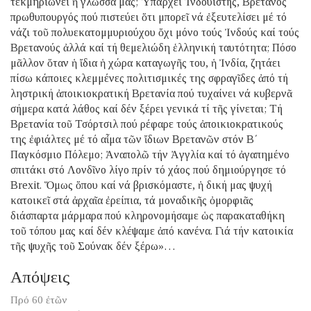
τεκμηριώνει ἡ γλῶσσα μας; Ὑπάρχει Ἰνδουιστής, Βρετανός
πρωθυπουργός πού πιστεύει ὅτι μπορεῖ νά ἐξευτελίσει μέ τό
νάζι τοῦ πολυεκατομμυριούχου ὄχι μόνο τούς Ἰνδούς καί τούς
Βρετανούς ἀλλά καί τή θεμελιώδη ἑλληνική ταυτότητα; Πόσο
μᾶλλον ὅταν ἡ ἴδια ἡ χώρα καταγωγῆς του, ἡ Ἰνδία, ζητάει
πίσω κάποιες κλεμμένες πολιτισμικές της σφραγῖδες ἀπό τή
ληστρική ἀποικιοκρατική Βρετανία πού τυχαίνει νά κυβερνᾶ
σήμερα κατά λάθος καί δέν ξέρει γενικά τί τῆς γίνεται; Τή
Βρετανία τοῦ Τσόρτσιλ πού ρέφαρε τούς ἀποικιοκρατικούς
της ἐφιάλτες μέ τό αἷμα τῶν ἴδιων Βρετανῶν στόν Β΄
Παγκόσμιο Πόλεμο; Ἀναπολῶ τήν Ἀγγλία καί τό ἀγαπημένο
σπιτάκι στό Λονδῖνο λίγο πρίν τό χάος πού δημιούργησε τό
Brexit. Ὅμως ὅπου καί νά βρισκόμαστε, ἡ δική μας ψυχή
κατοικεῖ στά ἀρχαῖα ἐρείπια, τά μοναδικῆς ὀμορφιᾶς
διάσπαρτα μάρμαρα πού κληρονομήσαμε ὡς παρακαταθήκη
τοῦ τόπου μας καί δέν κλέψαμε ἀπό κανένα. Γιά τήν κατοικία
τῆς ψυχῆς τοῦ Σούνακ δέν ξέρω»…
Απόψεις
Πρό 60 ἐτῶν