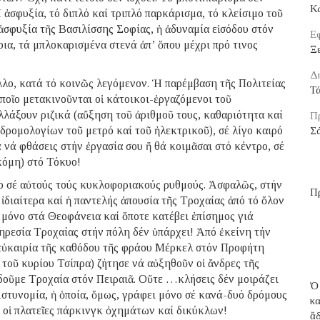
Κ
ἀσφυξία, τό διπλό καί τριπλό παρκάρισμα, τό κλείσιμο τοῦ
ἀσφυξία τῆς Βασιλίσσης Σοφίας, ἡ ἀδυναμία εἰσόδου στόν
Εφ
ια, τά μπλοκαρισμένα στενά ἀπ’ ὅπου μέχρι πρό τινος
Ξε
Δ
ἄλλο, κατά τό κοινῶς λεγόμενον. Ἡ παρέμβαση τῆς Πολιτείας
Τ
ὁποῖο μετακινοῦνται οἱ κάτοικοι-ἐργαζόμενοι τοῦ
λλάξουν ριζικά (αὔξηση τοῦ ἀριθμοῦ τους, καθαριότητα καί
Π
 δρομολογίων τοῦ μετρό καί τοῦ ἠλεκτρικοῦ), σέ λίγο καιρό
Σ
ά νά φθάσεις στήν ἐργασία σου ἤ θά κοιμᾶσαι στό κέντρο, σέ
ἀκόμη) στό Τόκυο!
ο σέ αὐτούς τούς κυκλοφοριακούς ρυθμούς. Ἀσφαλῶς, στήν
Π
διαίτερα καί ἡ παντελής ἀπουσία τῆς Τροχαίας ἀπό τό ὅλον
 μόνο στά Θεοφάνεια καί ὅποτε κατέβει ἐπίσημος γιά
ρεσία Τροχαίας στήν πόλη δέν ὑπάρχει! Ἀπό ἐκείνη τήν
ν εὐκαιρία τῆς καθόδου τῆς φράου Μέρκελ στόν Προφήτη
τοῦ κυρίου Τσίπρα) ζήτησε νά αὐξηθοῦν οἱ ἄνδρες τῆς
δοῦμε Τροχαία στόν Πειραιᾶ. Οὔτε …κλήσεις δέν μοιράζει
Ὁ
Ἀστυνομία, ἡ ὁποία, ὅμως, γράφει μόνο σέ κανά-δυό δρόμους
κ
αί οἱ πλατεῖες πάρκινγκ ὀχημάτων καί δικύκλων!
ἄ