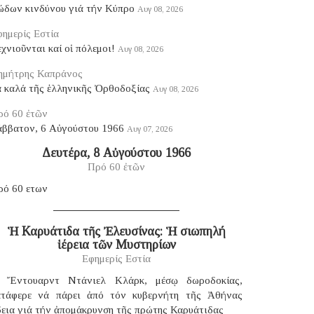
ώδων κινδύνου γιά τήν Κύπρο
Αυγ 08, 2026
ημερίς Εστία
χνιοῦνται καί οἱ πόλεμοι!
Αυγ 08, 2026
ημήτρης Καπράνος
ά καλά τῆς ἑλληνικῆς Ὀρθοδοξίας
Αυγ 08, 2026
ρό 60 ἐτῶν
άββατον, 6 Αὐγούστου 1966
Αυγ 07, 2026
Δευτέρα, 8 Αὐγούστου 1966
Πρό 60 ἐτῶν
ρό 60 ετων
Ἡ Καρυάτιδα τῆς Ἐλευσίνας: Ἡ σιωπηλή
ἱέρεια τῶν Μυστηρίων
Εφημερίς Εστία
 Ἔντουαρντ Ντάνιελ Κλάρκ, μέσῳ δωροδοκίας,
ατάφερε νά πάρει ἀπό τόν κυβερνήτη τῆς Ἀθήνας
δεια γιά τήν ἀπομάκρυνση τῆς πρώτης Καρυάτιδας