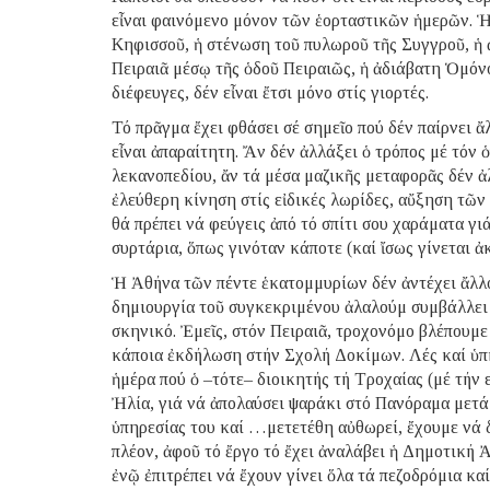
εἶναι φαινόμενο μόνον τῶν ἑορταστικῶν ἡμερῶν. Ἡ 
Κηφισσοῦ, ἡ στένωση τοῦ πυλωροῦ τῆς Συγγροῦ, ἡ 
Πειραιᾶ μέσῳ τῆς ὁδοῦ Πειραιῶς, ἡ ἀδιάβατη Ὁμόνο
διέφευγες, δέν εἶναι ἔτσι μόνο στίς γιορτές.
Τό πρᾶγμα ἔχει φθάσει σέ σημεῖο πού δέν παίρνει 
εἶναι ἀπαραίτητη. Ἄν δέν ἀλλάξει ὁ τρόπος μέ τόν 
λεκανοπεδίου, ἄν τά μέσα μαζικῆς μεταφορᾶς δέν ἀ
ἐλεύθερη κίνηση στίς εἰδικές λωρίδες, αὔξηση τῶν
θά πρέπει νά φεύγεις ἀπό τό σπίτι σου χαράματα γι
συρτάρια, ὅπως γινόταν κάποτε (καί ἴσως γίνεται 
Ἡ Ἀθήνα τῶν πέντε ἑκατομμυρίων δέν ἀντέχει ἄλλ
δημιουργία τοῦ συγκεκριμένου ἀλαλούμ συμβάλλει ἰ
σκηνικό. Ἐμεῖς, στόν Πειραιᾶ, τροχονόμο βλέπουμε
κάποια ἐκδήλωση στήν Σχολή Δοκίμων. Λές καί ὑπη
ἡμέρα πού ὁ –τότε– διοικητής τή Τροχαίας (μέ τή
Ἠλία, γιά νά ἀπολαύσει ψαράκι στό Πανόραμα μετά 
ὑπηρεσίας του καί …μετετέθη αὐθωρεί, ἔχουμε νά 
πλέον, ἀφοῦ τό ἔργο τό ἔχει ἀναλάβει ἡ Δημοτική 
ἐνῷ ἐπιτρέπει νά ἔχουν γίνει ὅλα τά πεζοδρόμια κ