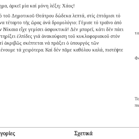
μα, ἀρκεῖ μία καί μόνη λέξη: Χάος!
ό τοῦ Δημοτικοῦ Θεάτρου δώδεκα λεπτά, στίς ἑπτάμισι τό
να τέταρτο τῆς ὥρας ἀνά δρομολόγιο; Γέμισε τό τραῖνο ἀπό
 Νίκαια εἶχε γεμίσει ἀσφυκτικά! Δέν μπορεῖ, κάτι δέν πάει
το
 στηρίξει ἐλπίδες γιά ἀνακούφιση τοῦ κυκλοφοριακοῦ στόν
τί ἀκριβῶς σκέπτεται νά πράξει ὁ ὑπουργός τῶν
ένουμε τά χειρότερα. Καί δέν πᾶμε καθόλου καλά, πιστέψτε
Φα
Τ
π
γορίες
Σχετικά