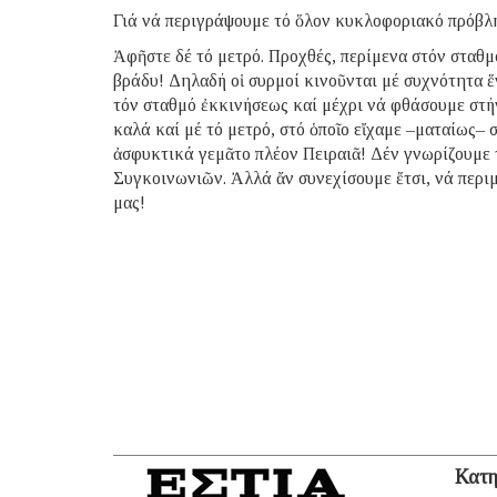
Γιά νά περιγράψουμε τό ὅλον κυκλοφοριακό πρόβλη
Ἀφῆστε δέ τό μετρό. Προχθές, περίμενα στόν σταθμ
βράδυ! Δηλαδή οἱ συρμοί κινοῦνται μέ συχνότητα ἕ
τόν σταθμό ἐκκινήσεως καί μέχρι νά φθάσουμε στήν
καλά καί μέ τό μετρό, στό ὁποῖο εἴχαμε –ματαίως–
ἀσφυκτικά γεμᾶτο πλέον Πειραιᾶ! Δέν γνωρίζουμε 
Συγκοινωνιῶν. Ἀλλά ἄν συνεχίσουμε ἔτσι, νά περιμ
μας!
Κατη