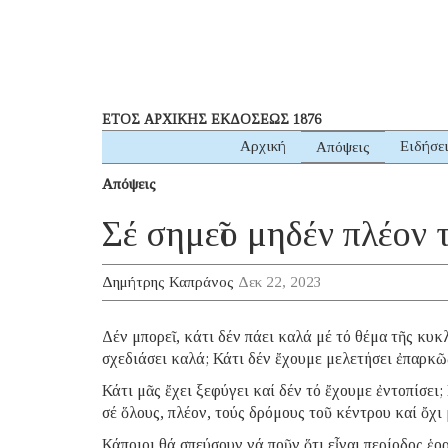
ΕΤΟΣ ΑΡΧΙΚΗΣ ΕΚΔΟΣΕΩΣ 1876
Αρχική
Ειδήσε
Απόψεις
Απόψεις
Σέ σημεῖο μηδέν πλέον
Δημήτρης Καπράνος
Δεκ 22, 2023
Δέν μπορεῖ, κάτι δέν πάει καλά μέ τό θέμα τῆς κυ
σχεδιάσει καλά; Κάτι δέν ἔχουμε μελετήσει ἐπαρκῶ
Κάτι μᾶς ἔχει ξεφύγει καί δέν τό ἔχουμε ἐντοπίσε
σέ ὅλους, πλέον, τούς δρόμους τοῦ κέντρου καί ὄχι
Κάποιοι θά σπεύσουν νά ποῦν ὅτι εἶναι περίοδος ἑορ