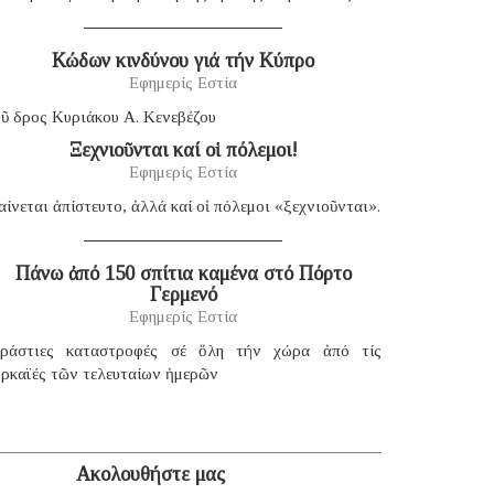
Κώδων κινδύνου γιά τήν Κύπρο
Εφημερίς Εστία
ῦ δρος Κυριάκου Α. Κενεβέζου
Ξεχνιοῦνται καί οἱ πόλεμοι!
Εφημερίς Εστία
ίνεται ἀπίστευτο, ἀλλά καί οἱ πόλεμοι «ξεχνιοῦνται».
Πάνω ἀπό 150 σπίτια καμένα στό Πόρτο
Γερμενό
Εφημερίς Εστία
εράστιες καταστροφές σέ ὅλη τήν χώρα ἀπό τίς
υρκαϊές τῶν τελευταίων ἡμερῶν
Ακολουθήστε μας