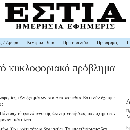
ις / Άρθρα
Κεντρικό θέμα
Πρωτοσέλιδα
Προσφορές
Β
 τό κυκλοφοριακό πρόβλημα
κλοφορίας τῶν ὀχημάτων στό Λεκανοπέδιο. Κάτι δέν ἔχουμε
Α
ς;
Π
ι; Πάντως, τό φαινόμενο τῆς ἀκινητοποιήσεως τῶν ὀχημάτων
Δ
 μόνον, κάτι λέει…
Εφ
τῶν. Ὄχι, κάτι τέτοιο δέν ἰσχύει. Τό μποτιλιάρισμα δέν