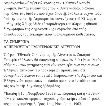
Δημοκρατίας– θλίβει εἰλικρινῶς τήν Ἑλληνική κοινήν
γνώμην. Κατ’ ἀντίθεσιν πρός τόν κ. Ἀντενάουερ, ὁ ὁποῖος,
παρ’ ὅλας τάς διώξεις πού εἶχεν ὑποστῇ, ἐκάλυπτε συχνά τούς
ὑπό τήν αἰγίδα τῆς Δημοκρατίας συνενόχους τοῦ Χίτλερ, ὁ
καθηγητής Χόϋςς ἔδιδε τό παράδειγμα τοῦ πλήρους ἠθικοῦ
διαχωρισμοῦ τῆς Δημοκρατικῆς Γερμανίας ἀπό τούς
ὑπευθύνους τοῦ ἐγκληματικοῦ προπολεμικοῦ καθεστῶτος.
ΤΑ ΣΗΜΕΡΙΝΑ
ΑΙ ΠΕΡΙΟΥΣΙΑΙ ΟΜΟΓΕΝΩΝ ΕΙΣ ΑΙΓΥΠΤΟΝ
Ὁ ὑφυπ. Ἐθνικῆς Οἰκονομίας τῆς Αἰγύπτου κ. Ζακαριά
Τεουφίκ ἐδήλωσεν θά ὑπογράψῃ συμφωνίαν διά τήν «τελικήν
ρύθμισιν» τοῦ ζητήματος τῶν ἐθνικοποιηθεισῶν περιουσιῶν
Ἑλλήνων ὑπηκόων. Τό πρακτορεῖον προσέθεσεν ὅτι
συνομιλίαι διεξάγονται μεταξύ ἐκπροσώπων τῆς Αἰγύπτου καί
Ἑλλήνων ἀντιπροσώπων, οἱ ὁποῖοι ἀφίκοντο ἐνταῦθα κατά
τάς ἀρχάς τῆς ληγούσης ἑβδομάδος.
*Ἐπειδή ἡ 15η Νοεμβρίου 1963 ἦταν Κυριακή καί ἡ «Ἑστία»
δέν εἶχε κυκλοφορήσει, σταχυολογοῦμε κείμενα ἀπό τό φύλλο
τῆς προηγουμένης ἡμέρας, 14ης Νοεμβρίου 1963.