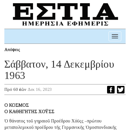
Toggle
navigati
Απόψεις
Σάββατον, 14 Δεκεμβρίου
1963
Πρό 60 ἐτῶν
Δεκ 16, 2023
Ο ΚΟΣΜΟΣ
Ο ΚΑΘΗΓΗΤΗΣ ΧΟΫΣΣ
Ὁ θάνατος τοῦ γηραιοῦ Προέδρου Χόϋςς –πρώτου
μεταπολεμικοῦ προέδρου τῆς Γερμανικῆς Ὁμοσπονδιακῆς