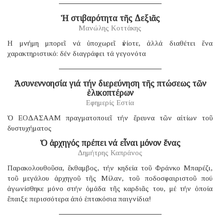
Ἡ στιβαρότητα τῆς Δεξιᾶς
Μανώλης Κοττάκης
H μνήμη μπορεῖ νά ὑποχωρεῖ ἐνίοτε, ἀλλά διαθέτει ἕνα
χαρακτηριστικό: δέν διαγράφει τά γεγονότα
Ἀσυνεννοησία γιά τήν διερεύνηση τῆς πτώσεως τῶν
ἑλικοπτέρων
Εφημερίς Εστία
Ὁ ΕΟΔΑΣΑΑΜ πραγματοποιεῖ τήν ἔρευνα τῶν αἰτίων τοῦ
δυστυχήματος
Ὁ ἀρχηγός πρέπει νά εἶναι μόνον ἕνας
Δημήτρης Καπράνος
Παρακολουθοῦσα, ἔκθαμβος, τήν κηδεία τοῦ Φράνκο Μπαρέζι,
τοῦ μεγάλου ἀρχηγοῦ τῆς Μίλαν, τοῦ ποδοσφαιριστοῦ πού
ἀγωνίσθηκε μόνο στήν ὁμάδα τῆς καρδιᾶς του, μέ τήν ὁποία
ἔπαιξε περισσότερα ἀπό ἑπτακόσια παιγνίδια!