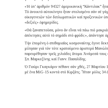
«Ἡ ὑπ’ ἀριθμόν 94327 ἀμερικανική “Κάντιλακ” ἦτα
Τό ἀνοικτό αὐτοκίνητο ἦταν στολισμένο σάν σέ γά
οἰκογενειῶν τῶν διπλωματικῶν καί προξενικῶν ὑ
«δεξιές» ἐφημερίδες.
«Θά ξαναπετοῦσα, μόνο ἄν εἶναι νά πάω πιό μακριά
ἀπέκτησες αὐτό τό σημάδι στό φρύδι;», ἀπάντησε ἀ
Τήν ἑπομένη ὁ σπιθαμιαῖος κοσμοναύτης ἔγινε δεκ
μίλησαν γιά τόν τότε κρατούμενο ἀριστερό Μανώλ
παρευρέθησαν τρεῖς χιλιάδες ἄτομα. Ἀνάμεσά τους 
Σπ. Μαρκεζίνης καί Γιανν. Πασαλίδης.
Ὁ Γιούρι Γκαγκάριν πέθανε σάν χθές, 27 Μαρτίου 1
μέ ἕνα MiG-15 κοντά στό Κιρζάτς. Ἦταν μόλις 34 