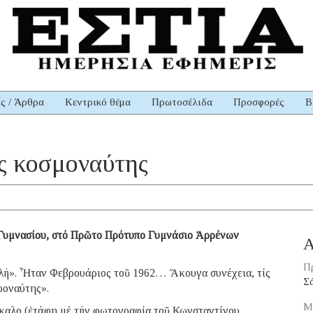
ις / Άρθρα
Κεντρικό θέμα
Πρωτοσέλιδα
Προσφορές
Β
ος κοσμοναύτης
Γυμνασίου, στό Πρῶτο Πρότυπο Γυμνάσιο Ἀρρένων
Α
Π
λή». Ἦταν Φεβρουάριος τοῦ 1962… Ἄκουγα συνέχεια, τίς
Σ
τροναύτης».
Μ
κκαλο (ἐτάφη μέ τήν φωτογραφία τοῦ Κωνσταντίνου