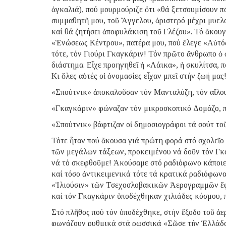
ἀγκαλιά), πού μουρμούριζε ὅτι «θά ξετσουμίσουν πά
συμμαθητῆ μου, τοῦ Ἄγγελου, ἀριστερό μέχρι μυελ
καί θά ζητήσει ἀποφυλάκιση τοῦ Γλέζου». Τό ἄκουγ
«Ἑνώσεως Κέντρου», πατέρα μου, πού ἔλεγε «Αὐτός
τότε, τόν Γιούρι Γκαγκάριν! Τόν πρῶτο ἄνθρωπο ὁ
διάστημα. Εἶχε προηγηθεῖ ἡ «Λάικα», ἡ σκυλίτσα, π
Κι ὅλες αὐτές οἱ ὀνομασίες εἶχαν μπεῖ στήν ζωή μας
«Σπούτνικ» ἀποκαλοῦσαν τόν Μανταλόζη, τόν αἴλο
«Γκαγκάριν» φώναζαν τόν μικροσκοπικό Δομάζο, π
«Σπούτνικ» βάφτιζαν οἱ δημοσιογράφοι τά σούτ το
Τότε ἦταν πού ἄκουσα γιά πρώτη φορά στό σχολεῖο 
τῶν μεγάλων τάξεων, προκειμένου νά δοῦν τόν Γκα
νά τό σκεφθοῦμε! Ἀκούσαμε στό ραδιόφωνο κάποιες
καί τόσο ἀντικειμενικά τότε τά κρατικά ραδιόφωνα
«Ἰλιούσιν» τῶν Τσεχοσλοβακικῶν Ἀερογραμμῶν ἔφθ
καί τόν Γκαγκάριν ὑποδέχθηκαν χιλιάδες κόσμου, π
Στό πλῆθος πού τόν ὑποδέχθηκε, στήν ἔξοδο τοῦ ἀ
φωνάζουν ρυθμικά στά ρωσσικά «Σῶσε τήν Ἑλλάδ