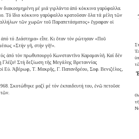
ν διακοσμημένη μέ μιά γιρλάντα ἀπό κόκκινα γαρύφαλλα.
μο. Τό ἴδιο κόκκινο γαρύφαλλο κρατοῦσαν ὅλα τά μέλη τῶν
παλλήλων τῶν χωρῶν τοῦ Παραπετάσματος» ἔγραφαν οἱ
 ἀπό τό Διάστημα» εἶπε. Κι ὅταν τόν ρώτησαν «Ποῦ
Σ
μέσως «Στήν γῆ, στήν γῆ!».
Ἐ
τός ἀπό τόν πρωθυπουργό Κωνσταντῖνο Καραμανλῆ. Καί δέν
ὑπ
η Γλέζο! Στή δεξίωση τῆς Μεγάλης Βρεταννίας
τῶ
οἱ Εὐ. Ἀβέρωφ, Τ. Μακρῆς, Γ. Παπανδρέου, Σοφ. Βενιζέλος,
Ἐ
968. Σκοτώθηκε μαζί μέ τόν ἐκπαιδευτή του, ἐνῶ πετοῦσε
ἐτῶν.
Θ
τ
N