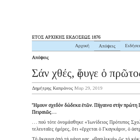
ΕΤΟΣ ΑΡΧΙΚΗΣ ΕΚΔΟΣΕΩΣ 1876
Αρχική
Ειδήσε
Απόψεις
Απόψεις
Σάν χθές, ἔφυγε ὁ πρῶτ
Δημήτρης Καπράνος
Μαρ 29, 2019
Ἤμουν σχεδόν δώδεκα ἐτῶν. Πήγαινα στήν πρώτη 
Πειραιῶς…
… πού τότε ὀνομάσθηκε «Ἰωνίδειος Πρότυπος Σχο
τελευταῖες ἡμέρες, ὅτι «ἔρχεται ὁ Γκαγκάριν, ὁ ἀσ
Τό ἄκουγα ἀπό τή μάνα μας, «βασιλικιά» ὥς τό κό