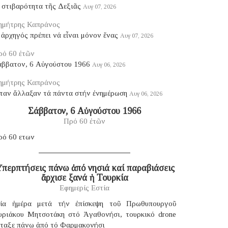
 στιβαρότητα τῆς Δεξιᾶς
Αυγ 07, 2026
ημήτρης Καπράνος
ἀρχηγός πρέπει νά εἶναι μόνον ἕνας
Αυγ 07, 2026
ρό 60 ἐτῶν
άββατον, 6 Αὐγούστου 1966
Αυγ 06, 2026
ημήτρης Καπράνος
ταν ἄλλαξαν τά πάντα στήν ἐνημέρωση
Αυγ 06, 2026
Σάββατον, 6 Αὐγούστου 1966
Πρό 60 ἐτῶν
ρό 60 ετων
περπτήσεις πάνω ἀπό νησιά καί παραβιάσεις
ἄρχισε ξανά ἡ Τουρκία
Εφημερίς Εστία
ία ἡμέρα μετά τήν ἐπίσκεψη τοῦ Πρωθυπουργοῦ
υριάκου Μητσοτάκη στό Ἀγαθονήσι, τουρκικό drone
έταξε πάνω ἀπό τό Φαρμακονήσι