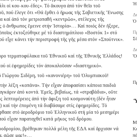
Ἡ
λι οἱ κου-κου-έδες». Τό ἄκουγα ἀπό τόν θεῖο τοῦ
οῦ, πού ἔλεγε ὅτι «Θά ἔρθει ὁ ἥρωας τῆς Σοβιετικῆς Ἕνωσης
Δ
α καί ἀπό τόν μετριοπαθῆ «κεντρῶο», στέλεχος τῆς
Ὁ 
 ὁ ἄνθρωπος ἔμεινε στήν Ἱστορία»… Καί ποιός δέν ἤξερε,
Π
 ὁποῖος ἐκτοξεύθηκε μέ τό διαστημόπλοιο «Βοστόκ 1» στό
Σ
ού εἶχε κάνει τήν περιστροφή τῆς γῆς μέσα στόν «Σπούτνικ».
!
Δ
υρο τερματοφύλακα τοῦ Ἐθνικοῦ καί τῆς Ἐθνικῆς Ἑλλάδος!
Ὅ
ού οἱ ἐφημερίδες τόν ἀποκαλοῦσαν «διαστημικό».
ῦ Γιώργου Σιδέρη, τοῦ «κανονιέρη» τοῦ Ὀλυμπιακοῦ!
Π
τήν λέξη «κοπάνα». Τήν εἶχαν ἀποφασίσει κάποια παιδιά
γκάριν ἀπό κοντά. Ἐμεῖς, βεβαίως, τά «στραβάδια», οὔτε
 λεπτομέρειες ἀπό τήν ἄφιξη τοῦ κοσμοναύτη (δέν ἦταν
Ὑ
) καί τήν ἑπομένη τά διαβάσαμε στίς ἐφημερίδες. Τό
ασε στό ἀεροδρόμιο τοῦ Ἑλληνικοῦ στή μία τό μεσημέρι
ού εἶχαν παραταχθεῖ κατά μῆκος τοῦ δρόμου.
Μ
εροδρομίου, βρέθηκαν πολλά μέλη τῆς ΕΔΑ καί ἄρχισαν νά
Κ
α, σῶσε μας!»…
π