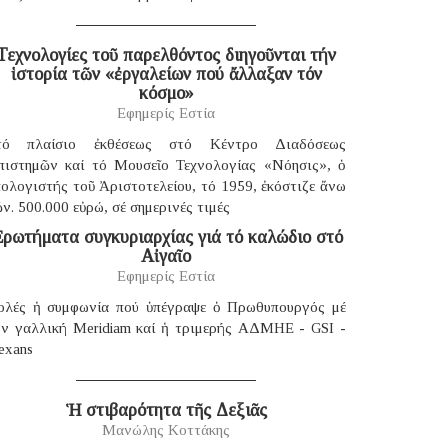
Τεχνολογίες τοῦ παρελθόντος διηγοῦνται τήν
ἱστορία τῶν «ἐργαλείων πού ἄλλαξαν τόν
κόσμο»
Εφημερίς Εστία
τό πλαίσιο ἐκθέσεως στό Κέντρο Διαδόσεως
πιστημῶν καί τό Μουσεῖο Τεχνολογίας «Νόησις», ὁ
ολογιστής τοῦ Ἀριστοτελείου, τό 1959, ἐκόστιζε ἄνω
ν. 500.000 εὐρώ, σέ σημερινές τιμές
ρωτήματα συγκυριαρχίας γιά τό καλώδιο στό
Αἰγαῖο
Εφημερίς Εστία
ολές ἡ συμφωνία πού ὑπέγραψε ὁ Πρωθυπουργός μέ
ήν γαλλική Μeridiam καί ἡ τριμερής ΑΔΜΗΕ - GSI -
exans
Ἡ στιβαρότητα τῆς Δεξιᾶς
Μανώλης Κοττάκης