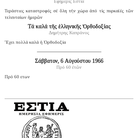
Εφημερίς Εστία
Τεράστιες καταστροφές σέ ὅλη τήν χώρα ἀπό τίς πυρκαϊές τῶν
τελευταίων ἡμερῶν
Τά καλά τῆς ἑλληνικῆς Ὀρθοδοξίας
Δημήτρης Καπράνος
Ἔχει πολλά καλά ἡ Ὀρθοδοξία
Σάββατον, 6 Αὐγούστου 1966
Πρό 60 ἐτῶν
Πρό 60 ετων