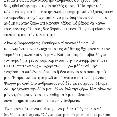
Σταμάτησα νά λέω στούς ἡλικιωμένους ὅτι ἔχουν ἤδη
διηγηθεῖ αὐτήν τήν ἱστορία πολλές φορές. Ἡ ἱστορία τούς
κάνει νά περπατήσουν στήν λωρίδα μνήμης καί νά ξαναζήσουν
τό παρελθόν τους. Ἔχω μάθει νά μήν διορθώνω ἀνθρώπους,
ἀκόμη κι ὅταν ξέρω ὅτι κάνουν λάθος. Τό βάρος νά κάνω
τούς πάντες τέλειους, δέν βαραίνει ἐμένα. Ἡ εἰρήνη εἶναι πιό
πολύτιμη ἀπό τήν τελειότητα.
Δίνω φιλοφρονήσεις ἐλεύθερα καί γενναιόδωρα. Τά
κομπλιμέντα εἶναι ἐνισχυτικά τῆς διάθεσης ὄχι μόνο γιά τόν
παραλήπτη ἀλλά καί γιά μένα. Καί μιά μικρή συμβουλή γιά
τόν παραλήπτη ἑνός κομπλιμέντου, μήν τό ἀπορρίψετε ποτέ,
ΠΟΤΕ, πεῖτε ἁπλῶς «Εὐχαριστῶ». Ἔχω μάθει νά μήν
ἐνοχλοῦμαι ἀπό ἕνα τσάκισμα ἤ ἕνα στίγμα στό πουκάμισό
μου. Ἡ προσωπικότητα μιλᾶ πιό δυνατά ἀπό τήν ἐμφάνιση.
Φεύγω μακριά ἀπό ἀνθρώπους πού δέν μέ ἐκτιμοῦν. Μπορεῖ
νά μήν ξέρουν τήν ἀξία μου, ἀλλά ἐγώ τήν ξέρω. Μαθαίνω νά
μήν ντρέπομαι γιά τά συναισθήματά μου. Εἶναι τά
συναισθήματά μου πού μέ κάνουν ἄνθρωπο.
Ἔχω μάθει ὅτι εἶναι καλύτερο νά ρίξεις τό ἐγώ παρά νά
διαλύσεις μιά σχέση. Ὁ ἐγωισμός μου θά μέ κρατήσει μακριά,