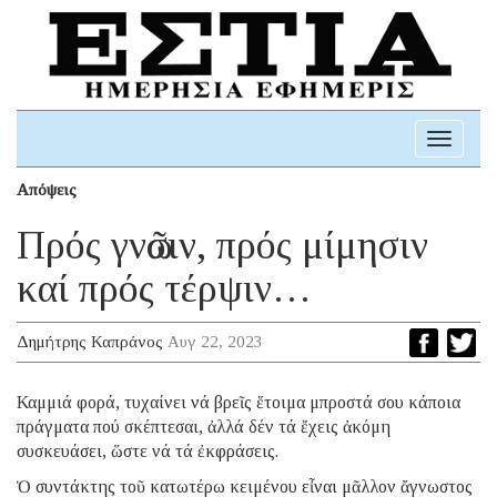
Toggle
navigati
Απόψεις
Πρός γνῶσιν, πρός μίμησιν
καί πρός τέρψιν…
Δημήτρης Καπράνος
Αυγ 22, 2023
Καμμιά φορά, τυχαίνει νά βρεῖς ἕτοιμα μπροστά σου κάποια
πράγματα πού σκέπτεσαι, ἀλλά δέν τά ἔχεις ἀκόμη
συσκευάσει, ὥστε νά τά ἐκφράσεις.
Ὁ συντάκτης τοῦ κατωτέρω κειμένου εἶναι μᾶλλον ἄγνωστος