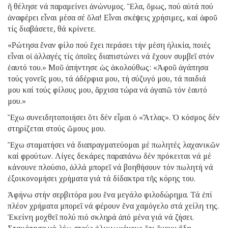
ἤ θέλησε νά παραμείνει ἀνώνυμος. Ἔλα, ὅμως, πού αὐτά πού
ἀναφέρει εἶναι μέσα σέ ὅλα! Εἶναι σκέψεις χρήσιμες, καί ἀφοῦ
τίς διαβάσετε, θά κρίνετε.
«Ρώτησα ἕναν φίλο πού ἔχει περάσει τήν μέση ἡλικία, ποιές
εἶναι οἱ ἀλλαγές τίς ὁποῖες διαπιστώνει νά ἔχουν συμβεῖ στόν
ἑαυτό του.» Μοῦ ἀπήντησε ὡς ἀκολούθως: «Ἀφοῦ ἀγάπησα
τούς γονεῖς μου, τά ἀδέρφια μου, τή σύζυγό μου, τά παιδιά
μου καί τούς φίλους μου, ἄρχισα τώρα νά ἀγαπῶ τόν ἑαυτό
μου.»
Ἔχω συνειδητοποιήσει ὅτι δέν εἶμαι ὁ «Ἄτλας». Ὁ κόσμος δέν
στηρίζεται στούς ὤμους μου.
Ἔχω σταματήσει νά διαπραγματεύομαι μέ πωλητές λαχανικῶν
καί φρούτων. Λίγες δεκάρες παραπάνω δέν πρόκειται νά μέ
κάνουνε πλούσιο, ἀλλά μπορεῖ νά βοηθήσουν τόν πωλητή νά
ἐξοικονομήσει χρήματα γιά τά δίδακτρα τῆς κόρης του.
Ἀφήνω στήν σερβιτόρα μου ἕνα μεγάλο φιλοδώρημα. Τά ἐπί
πλέον χρήματα μπορεῖ νά φέρουν ἕνα χαμόγελο στά χείλη της.
Ἐκείνη μοχθεῖ πολύ πιό σκληρά ἀπό μένα γιά νά ζήσει.