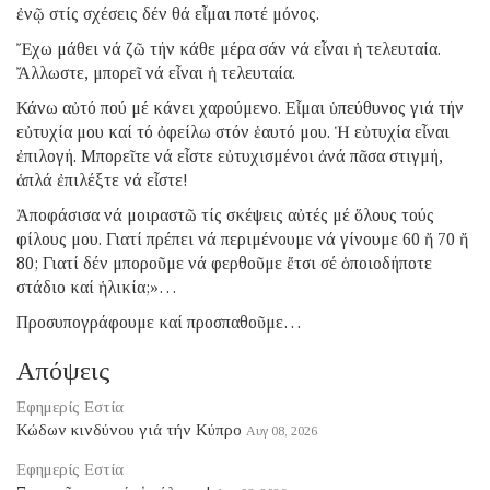
ἐνῷ στίς σχέσεις δέν θά εἶμαι ποτέ μόνος.
Ἔχω μάθει νά ζῶ τήν κάθε μέρα σάν νά εἶναι ἡ τελευταία.
Ἄλλωστε, μπορεῖ νά εἶναι ἡ τελευταία.
Κάνω αὐτό πού μέ κάνει χαρούμενο. Εἶμαι ὑπεύθυνος γιά τήν
εὐτυχία μου καί τό ὀφείλω στόν ἑαυτό μου. Ἡ εὐτυχία εἶναι
ἐπιλογή. Μπορεῖτε νά εἶστε εὐτυχισμένοι ἀνά πᾶσα στιγμή,
ἁπλά ἐπιλέξτε νά εἶστε!
Ἀποφάσισα νά μοιραστῶ τίς σκέψεις αὐτές μέ ὅλους τούς
φίλους μου. Γιατί πρέπει νά περιμένουμε νά γίνουμε 60 ἤ 70 ἤ
80; Γιατί δέν μποροῦμε νά φερθοῦμε ἔτσι σέ ὁποιοδήποτε
στάδιο καί ἡλικία;»…
Προσυπογράφουμε καί προσπαθοῦμε…
Απόψεις
Εφημερίς Εστία
Κώδων κινδύνου γιά τήν Κύπρο
Αυγ 08, 2026
Εφημερίς Εστία