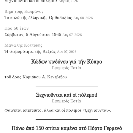
Ξεχνιοῦνται καί οἱ πόλεμοι!
Αυγ 08, 2026
Δημήτρης Καπράνος
Τά καλά τῆς ἑλληνικῆς Ὀρθοδοξίας
Αυγ 08, 2026
Πρό 60 ἐτῶν
Σάββατον, 6 Αὐγούστου 1966
Αυγ 07, 2026
Μανώλης Κοττάκης
Ἡ στιβαρότητα τῆς Δεξιᾶς
Αυγ 07, 2026
Κώδων κινδύνου γιά τήν Κύπρο
Εφημερίς Εστία
τοῦ δρος Κυριάκου Α. Κενεβέζου
Ξεχνιοῦνται καί οἱ πόλεμοι!
Εφημερίς Εστία
Φαίνεται ἀπίστευτο, ἀλλά καί οἱ πόλεμοι «ξεχνιοῦνται».
Πάνω ἀπό 150 σπίτια καμένα στό Πόρτο Γερμενό