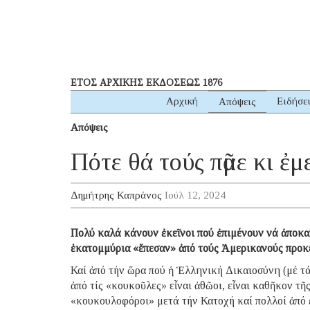
ΕΤΟΣ ΑΡΧΙΚΗΣ ΕΚΔΟΣΕΩΣ 1876
Αρχική
Ειδήσε
Απόψεις
Απόψεις
Πότε θά τούς πᾶμε κι ἐμ
Δημήτρης Καπράνος
Ιούλ 12, 2024
Πολύ καλά κάνουν ἐκεῖνοι πού ἐπιμένουν νά ἀποκ
ἑκατομμύρια «ἔπεσαν» ἀπό τούς Ἀμερικανούς προκε
Καί ἀπό τήν ὥρα πού ἡ Ἑλληνική Δικαιοσύνη (μέ τ
ἀπό τίς «κουκοῦλες» εἶναι ἀθῶοι, εἶναι καθῆκον τ
«κουκουλοφόροι» μετά τήν Κατοχή καί πολλοί ἀπό 