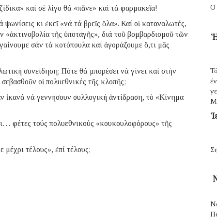
Ο
ζίδικα» καί σέ λίγο θά «πᾶνε» καί τά φαρμακεῖα!
ψωνίσεις κι ἐκεῖ «νά τά βρεῖς ὅλα». Καί οἱ καταναλωτές,
ν «ἀκτινοβολία τῆς ὑποταγῆς», διά τοῦ βομβαρδισμοῦ τῶν
Ἡ
γαίνουμε σάν τά κοτόπουλα καί ἀγοράζουμε ὅ,τι μᾶς
ωτική συνείδηση; Πότε θά μπορέσει νά γίνει καί στήν
Τά
ἐ
σεβασθοῦν οἱ πολυεθνικές τῆς κλοπῆς;
γε
ν ἱκανά νά γεννήσουν συλλογική ἀντίδραση, τό «Κίνημα
Μ
Ἱ
νει… φέτες τούς πολυεθνικούς «κουκουλοφόρους» τῆς
με μέχρι τέλους», ἐπί τέλους;
Ση
Ν
Ν
Π