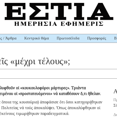
ις / Άρθρα
Κεντρικό θέμα
Πρωτοσέλιδα
Προσφορές
Β
εῖς «μέχρι τέλους»;
αλυφθοῦν οἱ «κουκουλοφόροι μάρτυρες». Τριάντα
Α
ιμένου οἱ «προστατευόμενοι» νά καταθέσουν ὅ,τι ἤθελαν.
Π
ά ὅποια της κουσούρια) ἀποφάσισε ὅτι ὅσοι κατηγορήθηκαν
Σ
ῆς Πολιτείας νά τούς ἀποκαλύψει. Ὅπως ἀποκαλύφθηκαν οἱ
ἐκείνους τιμωρήθηκαν παραδειγματικά.
Δ