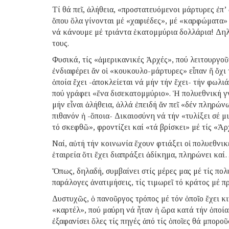
Τί θά πεῖ, ἀλήθεια, «προστατευόμενοι μάρτυρες ἐπ
ὅπου ὅλα γίνονται μέ «χαφιέδες», μέ «καρφώματα» 
νά κάνουμε μέ τριάντα ἑκατομμύρια δολλάρια! Δηλ
τους.
Φυσικά, τίς «ἀμερικανικές Ἀρχές», πού λειτουργοῦ
ἐνδιαφέρει ἄν οἱ «κουκουλο-μάρτυρες» εἶπαν ἤ ὄχι 
ὁποία ἔχει -ἀποκλείεται νά μήν τήν ἔχει- τήν φωλι
πού γράφει «ἕνα δισεκατομμύριο». Ἡ πολυεθνική γν
μήν εἶναι ἀλήθεια, ἀλλά ἐπειδή ἄν πεῖ «δέν πληρών
πιθανόν ἡ -ὅποια- Δικαιοσύνη νά τήν «τυλίξει σέ μι
τό σκεφθῶ», φροντίζει καί «τά βρίσκει» μέ τίς «Ἀρ
Ναί, αὐτή τήν κοινωνία ἔχουν φτιάξει οἱ πολυεθνικ
ἑταιρεία ὅτι ἔχει διαπράξει ἀδίκημα, πληρώνει καί
Ὅπως, δηλαδή, συμβαίνει στίς μέρες μας μέ τίς πολ
παράλογες ἀνατιμήσεις, τίς τιμωρεῖ τό κράτος μέ 
Δυστυχῶς, ὁ πανοῦργος τρόπος μέ τόν ὁποῖο ἔχει κ
«καρτέλ», πού μαύρη νά ἦταν ἡ ὥρα κατά τήν ὁποί
ἐξαφανίσει ὅλες τίς πηγές ἀπό τίς ὁποῖες θά μπορ