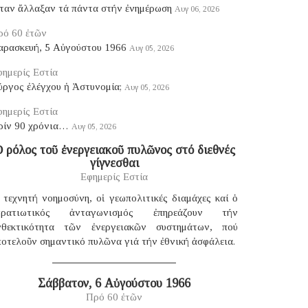
ταν ἄλλαξαν τά πάντα στήν ἐνημέρωση
Αυγ 06, 2026
ρό 60 ἐτῶν
αρασκευή, 5 Αὐγούστου 1966
Αυγ 05, 2026
ημερίς Εστία
ύργος ἐλέγχου ἡ Ἀστυνομία;
Αυγ 05, 2026
ημερίς Εστία
ρίν 90 χρόνια…
Αυγ 05, 2026
 ρόλος τοῦ ἐνεργειακοῦ πυλῶνος στό διεθνές
γίγνεσθαι
Εφημερίς Εστία
 τεχνητή νοημοσύνη, οἱ γεωπολιτικές διαμάχες καί ὁ
τρατιωτικός ἀνταγωνισμός ἐπηρεάζουν τήν
νθεκτικότητα τῶν ἐνεργειακῶν συστημάτων, πού
οτελοῦν σημαντικό πυλῶνα γιά τήν ἐθνική ἀσφάλεια.
Σάββατον, 6 Αὐγούστου 1966
Πρό 60 ἐτῶν