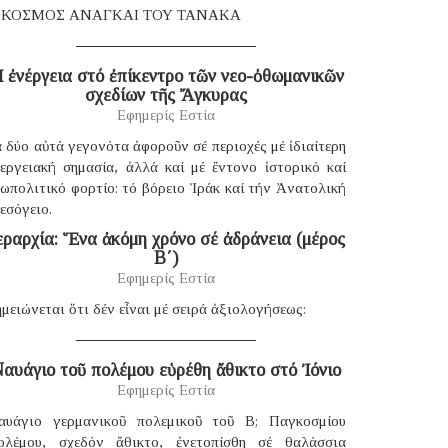
 ΚΟΣΜΟΣ ΑΝΑΓΚΑΙ ΤΟΥ ΤΑΝΑΚΑ
 ἐνέργεια στό ἐπίκεντρο τῶν νεο-ὀθωμανικῶν
σχεδίων τῆς Ἄγκυρας
Εφημερίς Εστία
 δύο αὐτά γεγονότα ἀφοροῦν σέ περιοχές μέ ἰδιαίτερη
νεργειακή σημασία, ἀλλά καί μέ ἔντονο ἱστορικό καί
ωπολιτικό φορτίο: τό βόρειο Ἰράκ καί τήν Ἀνατολική
εσόγειο.
εραρχία: Ἕνα ἀκόμη χρόνο σέ ἀδράνεια (μέρος
B΄)
Εφημερίς Εστία
μειώνεται ὅτι δέν εἶναι μέ σειρά ἀξιολογήσεως:
αυάγιο τοῦ πολέμου εὑρέθη ἄθικτο στό Ἰόνιο
Εφημερίς Εστία
αυάγιο γερμανικοῦ πολεμικοῦ τοῦ B; Παγκοσμίου
ολέμου, σχεδόν ἄθικτο, ἐνετοπίσθη σέ θαλάσσια