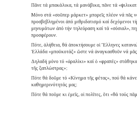
Πᾶνε τά μπακάλικα, τά μανάβικα, πᾶνε τά «ψιλικατ
Μόνο στά «σοῦπερ μάρκετ» μπορεῖς πλέον νά πᾶς νά 
προσβεβλημένοι ἀπό μιθριδατισμό καί δεχόμενοι τή
μηνυμάτων ἀπό τήν τηλεόραση καί τά «σόσιαλ», πη
προσφέρουν.
Πότε, ἀλήθεια, θά ἀποκτήσουμε οἱ Ἕλληνες καταναλ
Ἑλλάδα «μποϋκοτάζ» ὥστε νά ἀναγκασθοῦν νά μᾶς 
Δηλαδή μόνο τό «ἀραλίκι» καί ὁ «φραπές» στάθηκα
τῆς ξαπλώστρας»;
Πότε θά δοῦμε τό «Κίνημα τῆς φέτας», πού θά κά
καθημερινότητάς μας;
Πότε θά ποῦμε κι ἐμεῖς, οἱ πολῖτες, ὅτι «θά τούς πᾶ