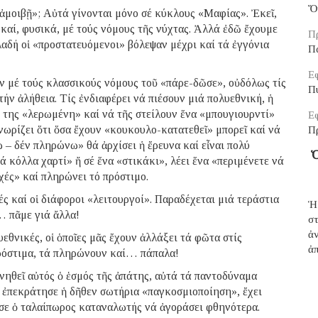
Ὅ
’ ἀμοιβῇ»; Αὐτά γίνονται μόνο σέ κύκλους «Μαφίας». Ἐκεῖ,
καί, φυσικά, μέ τούς νόμους τῆς νύχτας. Ἀλλά ἐδῶ ἔχουμε
Π
αδή οἱ «προστατευόμενοι» βόλεψαν μέχρι καί τά ἐγγόνια
Π
Εφ
ν μέ τούς κλασσικούς νόμους τοῦ «πάρε-δῶσε», οὐδόλως τίς
Π
τήν ἀλήθεια. Τίς ἐνδιαφέρει νά πιέσουν μιά πολυεθνική, ἡ
ά της «λερωμένη» καί νά τῆς στείλουν ἕνα «μπουγιουρντί»
Εφ
ωρίζει ὅτι ὅσα ἔχουν «κουκουλο-κατατεθεῖ» μπορεῖ καί νά
Π
ω – δέν πληρώνω» θά ἀρχίσει ἡ ἔρευνα καί εἶναι πολύ
Ὁ
ά κόλλα χαρτί» ἤ σέ ἕνα «στικάκι», λέει ἕνα «περιμένετε νά
χές» καί πληρώνει τό πρόστιμο.
ές καί οἱ διάφοροι «λειτουργοί». Παραδέχεται μιά τεράστια
Ἡ
… πᾶμε γιά ἄλλα!
σ
ἀ
υεθνικές, οἱ ὁποῖες μᾶς ἔχουν ἀλλάξει τά φῶτα στίς
ἀπ
πρόστιμα, τά πληρώνουν καί… πάπαλα!
ινηθεῖ αὐτός ὁ ἑσμός τῆς ἀπάτης, αὐτά τά παντοδύναμα
α ἐπεκράτησε ἡ δῆθεν σωτήρια «παγκοσμιοποίηση», ἔχει
οῦσε ὁ ταλαίπωρος καταναλωτής νά ἀγοράσει φθηνότερα.