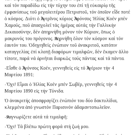
καί τόν παραδίδω εἰς τήν τύχην του ἐπί τῇ εὐκαιρίᾳ τῆς
ἐμφανίσεως τοῦ μεγαλειτέρου Πετριστοῦ, τόν ὁποῖον εἶδε ποτέ
ὁ κόσμος. Διότι ὁ Ἀλγερῖνος κύριος Ἀλφόνσος Ἠλίας Κοέν μπέν
Χαμούς, ποῦ ἀπασχολεῖ τάς ἡμέρας αὐτάς τήν Γαλλικήν
Δικαιοσύνην, δέν ἀπηρνήθη μόνον τόν Κύριον, ὅπως ὁ
μακρυνός του πρόγονος. Ἀπηρνήθη ὅλον τόν κόσμον καί τόν
ἑαυτόν του. Ὁδηγηθείς ἐνώπιον τοῦ ἀνακριτοῦ, κατόπιν
καταγγελίας ἐπί κλοπῇ διαφόρων τιμαλφῶν, δέν ἔκαμεν ἄλλο
τίποτε, παρά νά ἀρνῆται διαρκῶς τούς πάντας καί τά πάντα.
-Εἶσθε ὁ Ἀλγόνσος Κοέν, γεννηθείς εἰς τό Ἀλγέριον τήν 4
Μαρτίου 1891;
-Ὄχι! Εἶμαι ὁ Ἠλίας Κοέν μπέν Σωβέρ, γεννηθείς τήν 4
Μαρτίου 1890 εἰς τήν Τύνιδα.
Ὁ ἀνακριτής ἀποσφραγίζει ἐνώπιόν του δύο δακτυλίδια,
κλεμμένα ἀπό γνωστόν Παρισινόν ἀδαμαντοπωλεῖον.
-Ἀναγνωρίζετε αὐτά τά τιμαλφῆ;
-Ὄχι! Τά βλέπω πρώτη φορά στή ζωή μου.