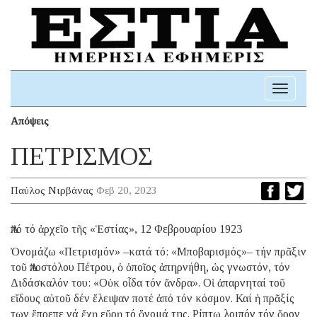
Toggle
navigati
Απόψεις
ΠΕΤΡΙΣΜΟΣ
Παύλος Νιρβάνας
Φεβ 20, 2023
Ἀπό τό ἀρχεῖο τῆς «Ἑστίας», 12 Φεβρουαρίου 1923
Ὀνομάζω «Πετρισμόν» –κατά τό: «Μποβαρισμός»– τήν πρᾶξιν
τοῦ Ἀποστόλου Πέτρου, ὁ ὁποῖος ἀπηρνήθη, ὡς γνωστόν, τόν
Διδάσκαλόν του: «Οὐκ οἶδα τόν ἄνδρα». Οἱ ἀπαρνηταί τοῦ
εἴδους αὐτοῦ δέν ἔλειψαν ποτέ ἀπό τόν κόσμον. Καί ἡ πρᾶξίς
των ἔπρεπε νά ἔχῃ εὕρῃ τό ὄνομά της. Ρίπτω λοιπόν τόν ὅρον