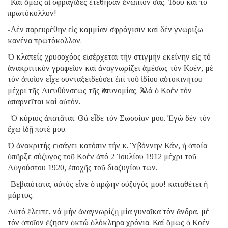
-Καί ὅμως αἱ σφραγῖδες ἐτέθησαν ἐνώπιόν σας. Ἰδού καί τό
πρωτόκολλον!
-Δέν παρευρέθην εἰς καμμίαν σφράγισιν καί δέν γνωρίζω
κανένα πρωτόκολλον.
Ὁ κλαπείς χρυσοχόος εἰσέρχεται τήν στιγμήν ἐκείνην εἰς τό
ἀνακριτικόν γραφεῖον καί ἀναγνωρίζει ἀμέσως τόν Κοέν, μέ
τόν ὁποῖον εἶχε συνταξειδεύσει ἐπί τοῦ ἰδίου αὐτοκινήτου
μέχρι τῆς Διευθύνσεως τῆς Ἀστυνομίας. Ἀλλά ὁ Κοέν τόν
ἀπαρνεῖται καί αὐτόν.
-Ὁ κύριος ἀπατᾶται. Θά εἶδε τόν Σωσσίαν μου. Ἐγώ δέν τόν
ἔχω ἰδῇ ποτέ μου.
Ὁ ἀνακριτής εἰσάγει κατόπιν τήν κ. Ὑβόννην Κάν, ἡ ὁποία
ὑπῆρξε σύζυγος τοῦ Κοέν ἀπό 2 Ἰουλίου 1912 μέχρι τοῦ
Αὐγούστου 1920, ἐποχῆς τοῦ διαζυγίου των.
-Βεβαιότατα, αὐτός εἶνε ὁ πρῴην σύζυγός μου! καταθέτει ἡ
μάρτυς.
Αὐτό ἔλειπε, νά μήν ἀναγνωρίζῃ μία γυναῖκα τόν ἄνδρα, μέ
τόν ὁποῖον ἔζησεν ὀκτώ ὁλόκληρα χρόνια. Καί ὅμως ὁ Κοέν