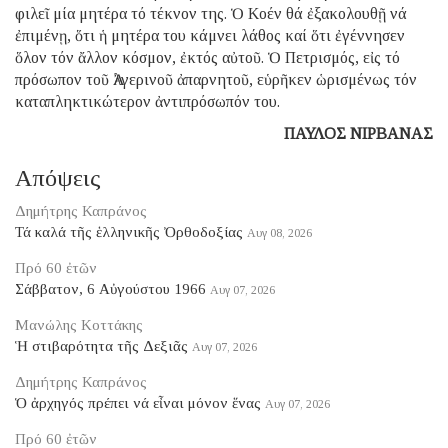
φιλεῖ μία μητέρα τό τέκνον της. Ὁ Κοέν θά ἐξακολουθῇ νά
ἐπιμένῃ, ὅτι ἡ μητέρα του κάμνει λάθος καί ὅτι ἐγέννησεν
ὅλον τόν ἄλλον κόσμον, ἐκτός αὐτοῦ. Ὁ Πετρισμός, εἰς τό
πρόσωπον τοῦ Ἀλγερινοῦ ἀπαρνητοῦ, εὑρῆκεν ὡρισμένως τόν
καταπληκτικώτερον ἀντιπρόσωπόν του.
ΠΑΥΛΟΣ ΝΙΡΒΑΝΑΣ
Απόψεις
Δημήτρης Καπράνος
Τά καλά τῆς ἑλληνικῆς Ὀρθοδοξίας
Αυγ 08, 2026
Πρό 60 ἐτῶν
Σάββατον, 6 Αὐγούστου 1966
Αυγ 07, 2026
Μανώλης Κοττάκης
Ἡ στιβαρότητα τῆς Δεξιᾶς
Αυγ 07, 2026
Δημήτρης Καπράνος
Ὁ ἀρχηγός πρέπει νά εἶναι μόνον ἕνας
Αυγ 07, 2026
Πρό 60 ἐτῶν