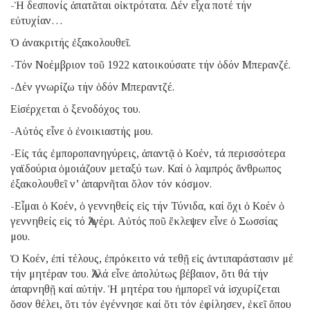
-Ἡ δεσπονίς ἀπατᾶται οἰκτρότατα. Δέν εἶχα ποτέ τήν
εὐτυχίαν…
Ὁ ἀνακριτής ἐξακολουθεῖ.
-Τόν Νοέμβριον τοῦ 1922 κατοικούσατε τήν ὁδόν Μπερανζέ.
-Δέν γνωρίζω τήν ὁδόν Μπεραντζέ.
Εἰσέρχεται ὁ ξενοδόχος του.
-Αὐτός εἶνε ὁ ἐνοικιαστής μου.
-Εἰς τάς ἐμποροπανηγύρεις, ἀπαντᾷ ὁ Κοέν, τά περισσότερα
γαϊδούρια ὁμοιάζουν μεταξύ των. Καί ὁ λαμπρός ἄνθρωπος
ἐξακολουθεῖ ν’ ἀπαρνῆται ὅλον τόν κόσμον.
-Εἶμαι ὁ Κοέν, ὁ γεννηθείς εἰς τήν Τύνιδα, καί ὄχι ὁ Κοέν ὁ
γεννηθείς εἰς τό Ἀλγέρι. Αὐτός ποῦ ἔκλεψεν εἶνε ὁ Σωσσίας
μου.
Ὁ Κοέν, ἐπί τέλους, ἐπρόκειτο νά τεθῇ εἰς ἀντιπαράστασιν μέ
τήν μητέραν του. Ἀλλά εἶνε ἀπολύτως βέβαιον, ὅτι θά τήν
ἀπαρνηθῇ καί αὐτήν. Ἡ μητέρα του ἠμπορεῖ νά ἰσχυρίζεται
ὅσον θέλει, ὅτι τόν ἐγέννησε καί ὅτι τόν ἐφίλησεν, ἐκεῖ ὅπου