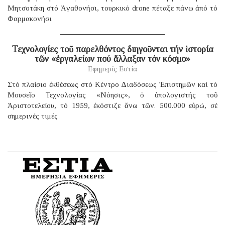
Μητσοτάκη στό Ἀγαθονήσι, τουρκικό drone πέταξε πάνω ἀπό τό
Φαρμακονήσι
Τεχνολογίες τοῦ παρελθόντος διηγοῦνται τήν ἱστορία
τῶν «ἐργαλείων πού ἄλλαξαν τόν κόσμο»
Εφημερίς Εστία
Στό πλαίσιο ἐκθέσεως στό Κέντρο Διαδόσεως Ἐπιστημῶν καί τό
Μουσεῖο Τεχνολογίας «Νόησις», ὁ ὑπολογιστής τοῦ
Ἀριστοτελείου, τό 1959, ἐκόστιζε ἄνω τῶν. 500.000 εὐρώ, σέ
σημερινές τιμές