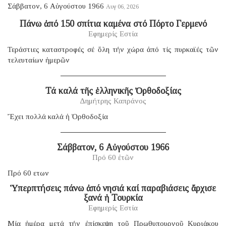
Σάββατον, 6 Αὐγούστου 1966
Αυγ 06, 2026
Πάνω ἀπό 150 σπίτια καμένα στό Πόρτο Γερμενό
Εφημερίς Εστία
Τεράστιες καταστροφές σέ ὅλη τήν χώρα ἀπό τίς πυρκαϊές τῶν
τελευταίων ἡμερῶν
Τά καλά τῆς ἑλληνικῆς Ὀρθοδοξίας
Δημήτρης Καπράνος
Ἔχει πολλά καλά ἡ Ὀρθοδοξία
Σάββατον, 6 Αὐγούστου 1966
Πρό 60 ἐτῶν
Πρό 60 ετων
Ὑπερπτήσεις πάνω ἀπό νησιά καί παραβιάσεις ἄρχισε
ξανά ἡ Τουρκία
Εφημερίς Εστία
Μία ἡμέρα μετά τήν ἐπίσκεψη τοῦ Πρωθυπουργοῦ Κυριάκου