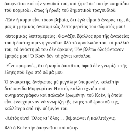
ἀπαρνεῖται καί τήν γυναῖκά του, καί ζητεῖ ἀπ’ αὐτήν «σημάδια
τοῦ κορμιοῦ», ὅπως ἡ ἡρωΐς τοῦ δημοτικοῦ τραγουδιοῦ.
-Ἐάν ἡ κυρία εἶνε τόσον βεβαία, ὅτι ἐγώ εἶμαι ὁ ἄνδρας της, ἄς
μᾶς πῇ μερικάς ἀνατομικάς λεπτομερείας τοῦ σώματός μου!
-Ἀνατομικάς λεπτομερείας; Φωνάζει ἔξαλλος πρό τῆς ἀναιδείας
του ἡ δυστυχισμένη γυναῖκα. Ἀλλά τό πρόσωπόν του, τά μαλλιά
του, τό ἀνάστημά του δέν ἀρκοῦν; Τόν βλέπω ὁλοζώντανον
ἐμπρός μου! Ὁ Κοέν δέν τά χάνει καθόλου.
-Εἶνε προφανές, ὅτι ἡ κυρία ἀπατᾶται, ἀφοῦ δέν γνωρίζει τῇς
ἐληές ποῦ ἔχω στό σῶμά μου.
Ὁ ἀνακριτής, ἄνθρωπος μέ μεγάλην ὑπομονήν, καλεῖ τήν
δεσποινίδα Μαργαρίταν Ντυτιό, καλλιτέχνιδα τοῦ
κινηματογράφου καί παλαιάν ἐρωμένην τοῦ Κοέν, ἡ ὁποία
εἶνε ἐνδεχόμενον νά γνωρίζῃ τῇς ἐληές τοῦ ἐραστοῦ της,
καλλίτερα ἀπό τήν σύζυγόν του.
-Αὐτός εἶνε! Ὅλος κι’ ὅλος… βεβαιώνει ἡ καλλιτέχνις.
Ἀλλά ὁ Κοέν τήν ἀπαρνεῖται καί αὐτήν.