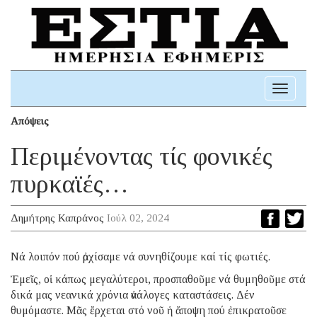
Toggle
navigati
Απόψεις
Περιμένοντας τίς φονικές
πυρκαϊές…
Δημήτρης Καπράνος
Ιούλ 02, 2024
Νά λοιπόν πού ἀρχίσαμε νά συνηθίζουμε καί τίς φωτιές.
Ἐμεῖς, οἱ κάπως μεγαλύτεροι, προσπαθοῦμε νά θυμηθοῦμε στά
δικά μας νεανικά χρόνια ἀνάλογες καταστάσεις. Δέν
θυμόμαστε. Μᾶς ἔρχεται στό νοῦ ἡ ἄποψη πού ἐπικρατοῦσε