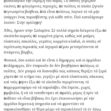
φυσιολογικό τήν ἔκρηξη τοῦ πυρός. Οἱ ὀθόνες γεμίζουν
εἰκόνες ἀπό φλεγόμενες περιοχές, ἀπό πολῖτες οἱ ὁποῖοι ζητοῦν
ἀπεγνωσμένα βοήθεια, ἀλλά εἶναι ἀπολύτως λογικό τό νά μήν
ὑπάρχει ἕνας πυροσβέστης γιά κάθε σπίτι. Ποῦ καταλήγουμε
λοιπόν; Στήν πρόληψη!
Χθες, ἤμουν στήν Σαλαμῖνα. Σέ πολλά σημεῖα διέκρινα ἔξω ἀπό
οἰκόπεδα σωρούς ἀπό κομμένα χόρτα, καθώς καί μαῦρες
πλαστικές σακοῦλες, γεμᾶτες κομμένα κλαδιά, οἱ ὁποῖες σέ
περίπτωση πυρκαϊάς καί ἰσχυροῦ ἀνέμου μετατρέπονται σέ
ἱπτάμενες βόμβες.
Φυσικά, ὅσο καλοί καί ἄν εἶναι ὁ δήμαρχος καί οἱ ἁρμόδιοι
ἀντιδήμαρχοι, δέν ἐπαρκοῦν ἄν δέν βοηθήσουν ἀναλόγως οἱ
πολῖτες. Δέν μπορῶ νά διανοηθῶ πώς κάποιος θερίζει τά ξερά
χόρτα ἀπό τό κτῆμα του, γεμίζει μέ αὐτά πλαστικούς σάκκους
καί τούς ἀφήνει ἔξω ἀπό τό οἰκόπεδο περιμένοντας τό
ἀπορριμματοφόρο νά τά παραλάβει. Θά ἔπρεπε, χωρίς
ἀμφιβολία, ἤ νά τά τοποθετήσει σέ ἀσφαλές μέρος ἤ πρίν τά
ἀποθέσει νά εἶναι βέβαιος ὅτι ἔχει ἐπικοινωνήσει μέ τήν
ἁρμόδια δημοτική ὑπηρεσία καί νά φροντίσει νά
παρακολουθήσει τό θέμα μέχρι νά περισυλλεγεῖ τό ἐν λόγῳ