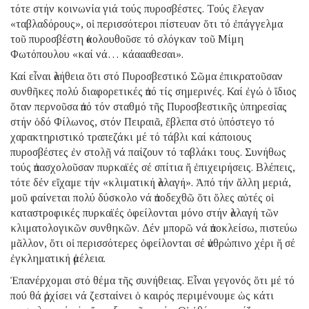
τότε στήν κοινωνία γιά τούς πυροσβέστες. Τούς ἔλεγαν
«ταβλαδόρους», οἱ περισσότεροι πίστευαν ὅτι τό ἐπάγγελμα
τοῦ πυροσβέστη ἀκολουθοῦσε τό σλόγκαν τοῦ Μίμη
Φωτόπουλου «καί νά… κάαααθεσαι».
Καί εἶναι ἀλήθεια ὅτι στό Πυροσβεστικό Σῶμα ἐπικρατοῦσαν
συνθῆκες πολύ διαφορετικές ἀπό τίς σημερινές. Καί ἐγώ ὁ ἴδιος
ὅταν περνοῦσα ἀπό τόν σταθμό τῆς Πυροσβεστικῆς ὑπηρεσίας
στήν ὁδό Φίλωνος, στόν Πειραιᾶ, ἔβλεπα στό ὑπόστεγο τό
χαρακτηριστικό τραπεζάκι μέ τό τάβλι καί κάποιους
πυροσβέστες ἐν στολῇ νά παίζουν τό ταβλάκι τους. Συνήθως
τούς ἀπασχολοῦσαν πυρκαϊές σέ σπίτια ἤ ἐπιχειρήσεις. Βλέπεις,
τότε δέν εἴχαμε τήν «κλιματική ἀλλαγή». Ἀπό τήν ἄλλη μεριά,
μοῦ φαίνεται πολύ δύσκολο νά ἀποδεχθῶ ὅτι ὅλες αὐτές οἱ
καταστροφικές πυρκαϊές ὀφείλονται μόνο στήν ἀλλαγή τῶν
κλιματολογικῶν συνθηκῶν. Δέν μπορῶ νά ἀποκλείσω, πιστεύω
μᾶλλον, ὅτι οἱ περισσότερες ὀφείλονται σέ ἀνθρώπινο χέρι ἤ σέ
ἐγκληματική ἀμέλεια.
Ἐπανέρχομαι στό θέμα τῆς συνήθειας. Εἶναι γεγονός ὅτι μέ τό
πού θά ἀρχίσει νά ζεσταίνει ὁ καιρός περιμένουμε ὡς κάτι