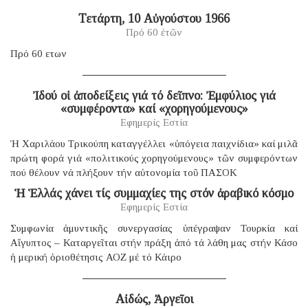
Τετάρτη, 10 Αὐγούστου 1966
Πρό 60 ἐτῶν
Πρό 60 ετων
Ἰδού οἱ ἀποδείξεις γιά τό δεῖπνο: Ἐμφύλιος γιά
«συμφέροντα» καί «χορηγούμενους»
Εφημερίς Εστία
Ἡ Χαριλάου Τρικούπη καταγγέλλει «ὑπόγεια παιχνίδια» καί μιλᾶ
πρώτη φορά γιά «πολιτικούς χορηγούμενους» τῶν συμφερόντων
πού θέλουν νά πλήξουν τήν αὐτονομία τοῦ ΠΑΣΟΚ
Ἡ Ἑλλάς χάνει τίς συμμαχίες της στόν ἀραβικό κόσμο
Εφημερίς Εστία
Συμφωνία ἀμυντικῆς συνεργασίας ὑπέγραψαν Τουρκία καί
Αἴγυπτος – Καταργεῖται στήν πράξη ἀπό τά λάθη μας στήν Κάσο
ἡ μερική ὁριοθέτησις ΑΟΖ μέ τό Κάιρο
Αἰδώς, Ἀργεῖοι