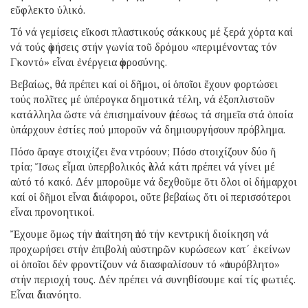
εὔφλεκτο ὑλικό.
Τό νά γεμίσεις εἴκοσι πλαστικούς σάκκους μέ ξερά χόρτα καί
νά τούς ἀφήσεις στήν γωνία τοῦ δρόμου «περιμένοντας τόν
Γκοντό» εἶναι ἐνέργεια ἀφροσύνης.
Βεβαίως, θά πρέπει καί οἱ δῆμοι, οἱ ὁποῖοι ἔχουν φορτώσει
τούς πολῖτες μέ ὑπέρογκα δημοτικά τέλη, νά ἐξοπλιστοῦν
κατάλληλα ὥστε νά ἐπισημαίνουν ἀμέσως τά σημεῖα στά ὁποία
ὑπάρχουν ἑστίες πού μποροῦν νά δημιουργήσουν πρόβλημα.
Πόσο ἄραγε στοιχίζει ἕνα ντρόουν; Πόσο στοιχίζουν δύο ἤ
τρία; Ἴσως εἶμαι ὑπερβολικός ἀλλά κάτι πρέπει νά γίνει μέ
αὐτό τό κακό. Δέν μποροῦμε νά δεχθοῦμε ὅτι ὅλοι οἱ δήμαρχοι
καί οἱ δῆμοι εἶναι ἀδιάφοροι, οὔτε βεβαίως ὅτι οἱ περισσότεροι
εἶναι προνοητικοί.
Ἔχουμε ὅμως τήν ἀπαίτηση ἀπό τήν κεντρική διοίκηση νά
προχωρήσει στήν ἐπιβολή αὐστηρῶν κυρώσεων κατ΄ ἐκείνων
οἱ ὁποῖοι δέν φροντίζουν νά διασφαλίσουν τό «ἀπυρόβλητο»
στήν περιοχή τους. Δέν πρέπει νά συνηθίσουμε καί τίς φωτιές.
Εἶναι ἀδιανόητο.