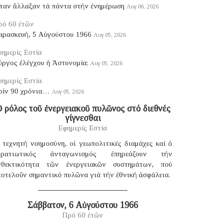
ταν ἄλλαξαν τά πάντα στήν ἐνημέρωση
Αυγ 06, 2026
ρό 60 ἐτῶν
αρασκευή, 5 Αὐγούστου 1966
Αυγ 05, 2026
ημερίς Εστία
ύργος ἐλέγχου ἡ Ἀστυνομία;
Αυγ 05, 2026
ημερίς Εστία
ρίν 90 χρόνια…
Αυγ 05, 2026
 ρόλος τοῦ ἐνεργειακοῦ πυλῶνος στό διεθνές
γίγνεσθαι
Εφημερίς Εστία
 τεχνητή νοημοσύνη, οἱ γεωπολιτικές διαμάχες καί ὁ
τρατιωτικός ἀνταγωνισμός ἐπηρεάζουν τήν
νθεκτικότητα τῶν ἐνεργειακῶν συστημάτων, πού
οτελοῦν σημαντικό πυλῶνα γιά τήν ἐθνική ἀσφάλεια.
Σάββατον, 6 Αὐγούστου 1966
Πρό 60 ἐτῶν