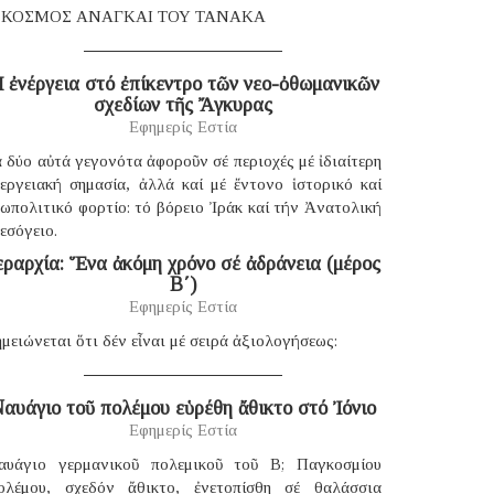
 ΚΟΣΜΟΣ ΑΝΑΓΚΑΙ ΤΟΥ ΤΑΝΑΚΑ
 ἐνέργεια στό ἐπίκεντρο τῶν νεο-ὀθωμανικῶν
σχεδίων τῆς Ἄγκυρας
Εφημερίς Εστία
 δύο αὐτά γεγονότα ἀφοροῦν σέ περιοχές μέ ἰδιαίτερη
νεργειακή σημασία, ἀλλά καί μέ ἔντονο ἱστορικό καί
ωπολιτικό φορτίο: τό βόρειο Ἰράκ καί τήν Ἀνατολική
εσόγειο.
εραρχία: Ἕνα ἀκόμη χρόνο σέ ἀδράνεια (μέρος
B΄)
Εφημερίς Εστία
μειώνεται ὅτι δέν εἶναι μέ σειρά ἀξιολογήσεως:
αυάγιο τοῦ πολέμου εὑρέθη ἄθικτο στό Ἰόνιο
Εφημερίς Εστία
αυάγιο γερμανικοῦ πολεμικοῦ τοῦ B; Παγκοσμίου
ολέμου, σχεδόν ἄθικτο, ἐνετοπίσθη σέ θαλάσσια