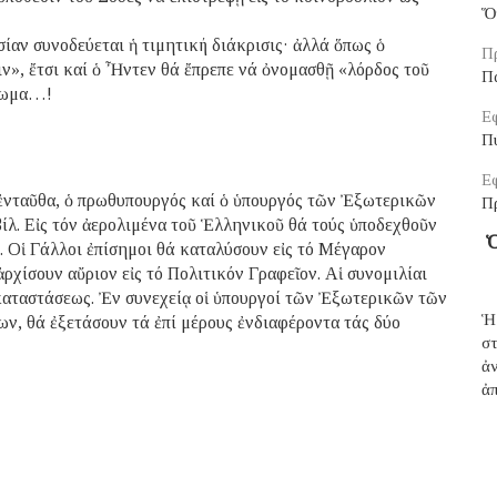
Ὅ
σίαν συνοδεύεται ἡ τιμητική διάκρισις· ἀλλά ὅπως ὁ
Π
», ἔτσι καί ὁ Ἦντεν θά ἔπρεπε νά ὀνομασθῇ «λόρδος τοῦ
Π
ρθωμα…!
Εφ
Π
Εφ
ἐνταῦθα, ὁ πρωθυπουργός καί ὁ ὑπουργός τῶν Ἐξωτερικῶν
Π
ίλ. Εἰς τόν ἀερολιμένα τοῦ Ἑλληνικοῦ θά τούς ὑποδεχθοῦν
Ὁ
ι. Οἱ Γάλλοι ἐπίσημοι θά καταλύσουν εἰς τό Μέγαρον
ἀρχίσουν αὔριον εἰς τό Πολιτικόν Γραφεῖον. Αἱ συνομιλίαι
 καταστάσεως. Ἐν συνεχείᾳ οἱ ὑπουργοί τῶν Ἐξωτερικῶν τῶν
Ἡ
ν, θά ἐξετάσουν τά ἐπί μέρους ἐνδιαφέροντα τάς δύο
σ
ἀ
ἀπ