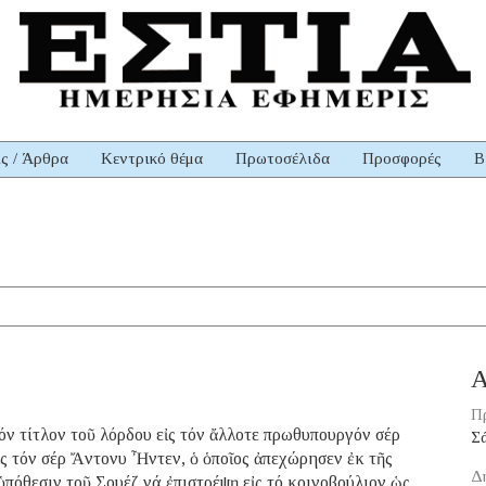
ις / Άρθρα
Κεντρικό θέμα
Πρωτοσέλιδα
Προσφορές
Β
Α
Π
όν τίτλον τοῦ λόρδου εἰς τόν ἄλλοτε πρωθυπουργόν σέρ
Σ
ἰς τόν σέρ Ἄντονυ Ἦντεν, ὁ ὁποῖος ἀπεχώρησεν ἐκ τῆς
Δ
ὑπόθεσιν τοῦ Σουέζ νά ἐπιστρέψῃ εἰς τό κοινοβούλιον ὡς