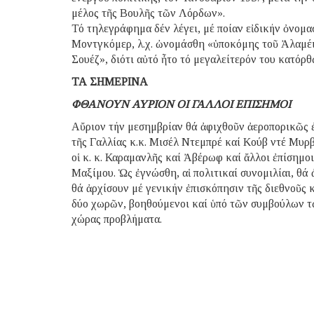
μέλος τῆς Βουλῆς τῶν Λόρδων».
Τό τηλεγράφημα δέν λέγει, μέ ποίαν εἰδικήν ὀνομα
Μοντγκόμερ, λ.χ. ὠνομάσθη «ὑποκόμης τοῦ Ἀλαμέιν
Σουέζ», διότι αὐτό ἦτο τό μεγαλείτερόν του κατό
ΤΑ ΣΗΜΕΡΙΝΑ
ΦΘΑΝΟΥΝ ΑΥΡΙΟΝ ΟΙ ΓΑΛΛΟΙ ΕΠΙΣΗΜΟΙ
Αὔριον τήν μεσημβρίαν θά ἀφιχθοῦν ἀεροπορικῶς 
τῆς Γαλλίας κ.κ. Μισέλ Ντεμπρέ καί Κούβ ντέ Μυρβ
οἱ κ. κ. Καραμανλῆς καί Ἀβέρωφ καί ἄλλοι ἐπίσημο
Μαξίμου. Ὡς ἐγνώσθη, αἱ πολιτικαί συνομιλίαι, θά 
θά ἀρχίσουν μέ γενικήν ἐπισκόπησιν τῆς διεθνοῦς
δύο χωρῶν, βοηθούμενοι καί ὑπό τῶν συμβούλων τω
χώρας προβλήματα.