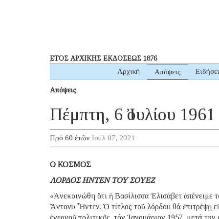
ΕΤΟΣ ΑΡΧΙΚΗΣ ΕΚΔΟΣΕΩΣ 1876
Αρχική
Ειδήσε
Απόψεις
Απόψεις
Πέμπτη, 6 Ἰουλίου 1961
Πρό 60 ἐτῶν
Ιούλ 07, 2021
Ο ΚΟΣΜΟΣ
ΛΟΡΔΟΣ ΗΝΤΕΝ ΤΟΥ ΣΟΥΕΖ
«Ἀνεκοινώθη ὅτι ἡ Βασίλισσα Ἐλισάβετ ἀπένειμε τ
Ἄντονυ Ἦντεν. Ὁ τίτλος τοῦ λόρδου θά ἐπιτρέψῃ ε
ἐνεργοῦ πολιτικῆς, τόν Ἰανουάριον 1957, μετά τήν 