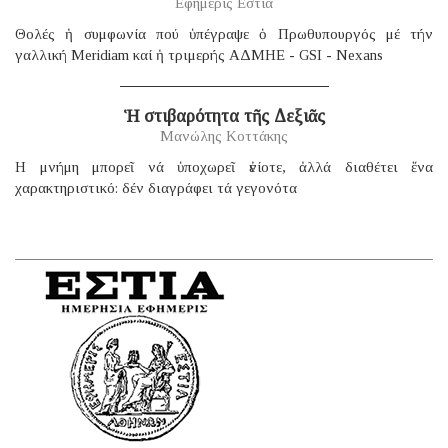
Εφημερίς Εστία
Θολές ἡ συμφωνία πού ὑπέγραψε ὁ Πρωθυπουργός μέ τήν
γαλλική Μeridiam καί ἡ τριμερής ΑΔΜΗΕ - GSI - Nexans
Ἡ στιβαρότητα τῆς Δεξιᾶς
Μανώλης Κοττάκης
H μνήμη μπορεῖ νά ὑποχωρεῖ ἐνίοτε, ἀλλά διαθέτει ἕνα
χαρακτηριστικό: δέν διαγράφει τά γεγονότα