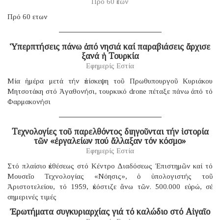
Πρό 60 ἐτῶν
Πρό 60 ετων
Ὑπερπτήσεις πάνω ἀπό νησιά καί παραβιάσεις ἄρχισε
ξανά ἡ Τουρκία
Εφημερίς Εστία
Μία ἡμέρα μετά τήν ἐπίσκεψη τοῦ Πρωθυπουργοῦ Κυριάκου
Μητσοτάκη στό Ἀγαθονήσι, τουρκικό drone πέταξε πάνω ἀπό τό
Φαρμακονήσι
Τεχνολογίες τοῦ παρελθόντος διηγοῦνται τήν ἱστορία
τῶν «ἐργαλείων πού ἄλλαξαν τόν κόσμο»
Εφημερίς Εστία
Στό πλαίσιο ἐκθέσεως στό Κέντρο Διαδόσεως Ἐπιστημῶν καί τό
Μουσεῖο Τεχνολογίας «Νόησις», ὁ ὑπολογιστής τοῦ
Ἀριστοτελείου, τό 1959, ἐκόστιζε ἄνω τῶν. 500.000 εὐρώ, σέ
σημερινές τιμές
Ἐρωτήματα συγκυριαρχίας γιά τό καλώδιο στό Αἰγαῖο