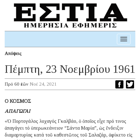
Toggle
navigati
Απόψεις
Πέμπτη, 23 Νοεμβρίου 1961
Πρό 60 ἐτῶν
Νοέ 24, 2021
Ο ΚΟΣΜΟΣ
ΑΠΑΓΩΓΑΙ
«Ὁ Πορτογάλος λοχαγός Γκαλβάο, ὁ ὁποῖος εἶχε πρό τινoς
ἀπαγάγει τό ὑπερωκεάνειον “Σάντα Μαρία”, ὡς ἔνδειξιν
διαμαρτυρίας κατά τοῦ καθεστῶτος τοῦ Σαλαζάρ, ἀφίκετο εἰς