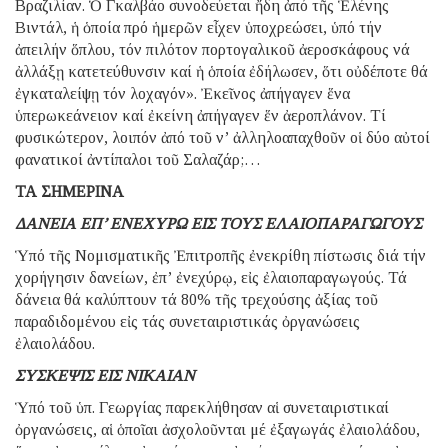
Βραζιλίαν. Ὁ Γκαλβάο συνοδεύεται ἤδη ἀπό τῆς Ἑλένης
Βιντάλ, ἡ ὁποία πρό ἡμερῶν εἶχεν ὑποχρεώσει, ὑπό τήν
ἀπειλήν ὅπλου, τόν πιλότον πορτογαλικοῦ ἀεροσκάφους νά
ἀλλάξῃ κατετεύθυνσιν καί ἡ ὁποία ἐδήλωσεν, ὅτι οὐδέποτε θά
ἐγκαταλείψῃ τόν λοχαγόν». Ἐκεῖνος ἀπήγαγεν ἕνα
ὑπερωκεάνειον καί ἐκείνη ἀπήγαγεν ἕν ἀεροπλάνον. Τί
φυσικώτερον, λοιπόν ἀπό τοῦ ν’ ἀλληλοαπαχθοῦν οἱ δύο αὐτοί
φανατικοί ἀντίπαλοι τοῦ Σαλαζάρ;…
ΤΑ ΣΗΜΕΡΙΝΑ
ΔΑΝΕΙΑ ΕΠ’ ΕΝΕΧΥΡΩ ΕΙΣ ΤΟΥΣ ΕΛΑΙΟΠΑΡΑΓΩΓΟΥΣ
Ὑπό τῆς Νομισματικῆς Ἐπιτροπῆς ἐνεκρίθη πίστωσις διά τήν
χορήγησιν δανείων, ἐπ’ ἐνεχύρῳ, εἰς ἐλαιοπαραγωγούς. Τά
δάνεια θά καλύπτουν τά 80% τῆς τρεχούσης ἀξίας τοῦ
παραδιδομένου εἰς τάς συνεταιριστικάς ὀργανώσεις
ἐλαιολάδου.
ΣΥΣΚΕΨΙΣ ΕΙΣ ΝΙΚΑΙΑΝ
Ὑπό τοῦ ὑπ. Γεωργίας παρεκλήθησαν αἱ συνεταιριστικαί
ὀργανώσεις, αἱ ὁποῖαι ἀσχολοῦνται μέ ἐξαγωγάς ἐλαιολάδου,