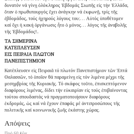
δυνατόν νά γίνῃ ὁλόκληρος Ἑβδομάς Σιωπῆς εἰς τήν Ἑλλάδα,
ὅταν ὁ πρωθυπουργός ἔχει ἀνάγκην νά ἐκφωνῇ, τρίς τῆς
ἑβδομάδος, τούς ἠχηρούς λόγους του;… Αὐτός ὑποθέτομεν
καί ὄχι ἡ κακή ὀργάνωσις ἦτο ὁ μόνος… λόγος τῆς ἀναβολῆς
τῆς Ἑβδομάδος!..
ΤΑ ΣΗΜΕΡΙΝΑ
ΚΑΤΕΠΛΕΥΣΕΝ
ΕΙΣ ΠΕΙΡΑΙΑ ΠΛΩΤΟΝ
ΠΑΝΕΠΙΣΤΗΜΙΟΝ
Κατέπλευσεν εἰς Πειραιᾶ τό πλωτόν Πανεπιστήμιον τῶν Ἑπτά
Θαλασσῶν, τό ὁποῖον θά παραμείνῃ εἰς τόν λιμένα μέχρι τῆς
μεσημβρίας τῆς Κυριακῆς. Τό σκάφος τοῦτο, ἐπισκεπτόμενον
διαφόρους λιμένας, δίδει τήν εὐκαιρίαν εἰς τούς ἐπιβαίνοντας
τούτου σπουδαστάς νά πραγματοποιήσουν διαφόρους
ἐκδρομάς, ὡς καί νά ἔχουν ἐπαφάς μέ ἀντιπροσώπους τῆς
πολιτικῆς καί κοινωνικῆς ζωῆς ἑκάστης χώρας.
Απόψεις
Πρό 60 ἐτῶν