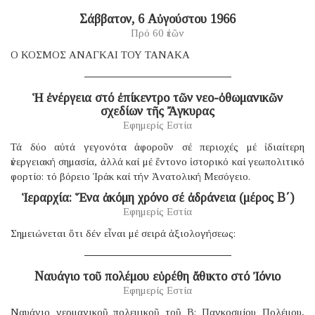
Σάββατον, 6 Αὐγούστου 1966
Πρό 60 ἐτῶν
Ο ΚΟΣΜΟΣ ΑΝΑΓΚΑΙ ΤΟΥ ΤΑΝΑΚΑ
Ἡ ἐνέργεια στό ἐπίκεντρο τῶν νεο-ὀθωμανικῶν
σχεδίων τῆς Ἄγκυρας
Εφημερίς Εστία
Τά δύο αὐτά γεγονότα ἀφοροῦν σέ περιοχές μέ ἰδιαίτερη
ἐνεργειακή σημασία, ἀλλά καί μέ ἔντονο ἱστορικό καί γεωπολιτικό
φορτίο: τό βόρειο Ἰράκ καί τήν Ἀνατολική Μεσόγειο.
Ἱεραρχία: Ἕνα ἀκόμη χρόνο σέ ἀδράνεια (μέρος B΄)
Εφημερίς Εστία
Σημειώνεται ὅτι δέν εἶναι μέ σειρά ἀξιολογήσεως:
Ναυάγιο τοῦ πολέμου εὑρέθη ἄθικτο στό Ἰόνιο
Εφημερίς Εστία
Ναυάγιο γερμανικοῦ πολεμικοῦ τοῦ B; Παγκοσμίου Πολέμου,