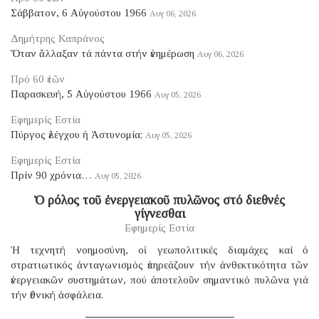
Σάββατον, 6 Αὐγούστου 1966
Αυγ 06, 2026
Δημήτρης Καπράνος
Ὅταν ἄλλαξαν τά πάντα στήν ἐνημέρωση
Αυγ 06, 2026
Πρό 60 ἐτῶν
Παρασκευή, 5 Αὐγούστου 1966
Αυγ 05, 2026
Εφημερίς Εστία
Πύργος ἐλέγχου ἡ Ἀστυνομία;
Αυγ 05, 2026
Εφημερίς Εστία
Πρίν 90 χρόνια…
Αυγ 05, 2026
Ὁ ρόλος τοῦ ἐνεργειακοῦ πυλῶνος στό διεθνές
γίγνεσθαι
Εφημερίς Εστία
Ἡ τεχνητή νοημοσύνη, οἱ γεωπολιτικές διαμάχες καί ὁ
στρατιωτικός ἀνταγωνισμός ἐπηρεάζουν τήν ἀνθεκτικότητα τῶν
ἐνεργειακῶν συστημάτων, πού ἀποτελοῦν σημαντικό πυλῶνα γιά
τήν ἐθνική ἀσφάλεια.