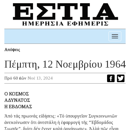
Toggle
navigati
Απόψεις
Πέμπτη, 12 Νοεμβρίου 1964
Πρό 60 ἐτῶν
Νοέ 13, 2024
Ο ΚΟΣΜΟΣ
ΑΔΥΝΑΤΟΣ
Η ΕΒΔΟΜΑΣ
Ἀπό τάς πρωινάς εἰδήσεις: «Τό ὑπουργεῖον Συγκοινωνιῶν
ἀνεκοίνωσεν ὅτι ἀνεστάλη ἡ ἐφαρμογή τῆς “Ἑβδομάδος
Σιωπῆς”, διότι δέν ἔγινε καλή ὀργάνωσις». Ἀλλά πῶς εἶναι