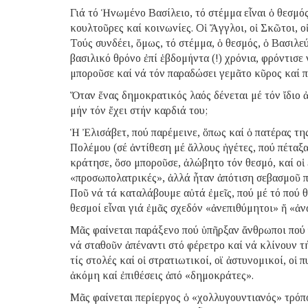
Γιά τό Ἡνωμένο Βασίλειο, τό στέμμα εἶναι ὁ θεσμό
κουλτοῦρες καί κοινωνίες. Οἱ Ἄγγλοι, οἱ Σκῶτοι, ο
Τούς συνδέει, ὅμως, τό στέμμα, ὁ θεσμός, ὁ Βασιλε
βασιλικό θρόνο ἐπί ἑβδομήντα (!) χρόνια, φρόντισε
μποροῦσε καί νά τόν παραδώσει γεμᾶτο κῦρος καί π
Ὅταν ἕνας δημοκρατικός λαός δένεται μέ τόν ἴδιο 
μήν τόν ἔχει στήν καρδιά του;
Ἡ Ἐλισάβετ, πού παρέμεινε, ὅπως καί ὁ πατέρας τη
Πολέμου (σέ ἀντίθεση μέ ἄλλους ἡγέτες, πού πέταξ
κράτησε, ὅσο μποροῦσε, ἀλώβητο τόν θεσμό, καί ο
«προσωπολατρικές», ἀλλά ἦταν ἀπότιση σεβασμοῦ π
Ποῦ νά τά καταλάβουμε αὐτά ἐμεῖς, πού μέ τό πού θ
θεσμοί εἶναι γιά ἐμᾶς σχεδόν «ἀνεπιθύμητοι» ἤ «ἀν
Μᾶς φαίνεται παράξενο πού ὑπῆρξαν ἄνθρωποι πού π
νά σταθοῦν ἀπέναντι στό φέρετρο καί νά κλίνουν τ
τίς στολές καί οἱ στρατιωτικοί, οϊ ἀστυνομικοί, ο
ἀκόμη καί ἐπιθέσεις ἀπό «δημοκράτες».
Μᾶς φαίνεται περίεργος ὁ «χολλυγουντιανός» τρόπο