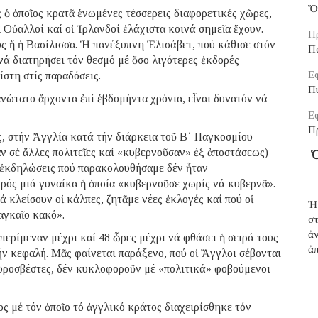
Ὅ
ς ὁ ὁποῖος κρατᾶ ἑνωμένες τέσσερεις διαφορετικές χῶρες,
ἱ Οὐαλλοί καί οἱ Ἰρλανδοί ἐλάχιστα κοινά σημεῖα ἔχουν.
Π
ύς ἤ ἡ Βασίλισσα. Ἡ πανέξυπνη Ἐλισάβετ, πού κάθισε στόν
Π
 νά διατηρήσει τόν θεσμό μέ ὅσο λιγότερες ἐκδορές
Εφ
ίστη στίς παραδόσεις.
Π
ἀνώτατο ἄρχοντα ἐπί ἑβδομήντα χρόνια, εἶναι δυνατόν νά
Εφ
Π
ς, στήν Ἀγγλία κατά τήν διάρκεια τοῦ Β΄ Παγκοσμίου
αν σέ ἄλλες πολιτεῖες καί «κυβερνοῦσαν» ἐξ ἀποστάσεως)
Ὁ
ἱ ἐκδηλώσεις πού παρακολουθήσαμε δέν ἦταν
ρός μιά γυναίκα ἡ ὁποία «κυβερνοῦσε χωρίς νά κυβερνᾶ».
ά κλείσουν οἱ κάλπες, ζητᾶμε νέες ἐκλογές καί πού οἱ
Ἡ
αγκαῖο κακό».
σ
ἀ
ερίμεναν μέχρι καί 48 ὧρες μέχρι νά φθάσει ἡ σειρά τους
ἀπ
ήν κεφαλή. Μᾶς φαίνεται παράξενο, πού οἱ Ἄγγλοι σέβονται
ἱ πυροσβέστες, δέν κυκλοφοροῦν μέ «πολιτικά» φοβούμενοι
ς μέ τόν ὁποῖο τό ἀγγλικό κράτος διαχειρίσθηκε τόν