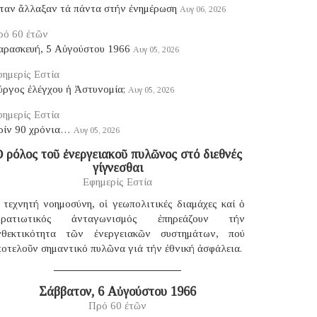
ταν ἄλλαξαν τά πάντα στήν ἐνημέρωση
Αυγ 06, 2026
ρό 60 ἐτῶν
αρασκευή, 5 Αὐγούστου 1966
Αυγ 05, 2026
ημερίς Εστία
ύργος ἐλέγχου ἡ Ἀστυνομία;
Αυγ 05, 2026
ημερίς Εστία
ρίν 90 χρόνια…
Αυγ 05, 2026
 ρόλος τοῦ ἐνεργειακοῦ πυλῶνος στό διεθνές
γίγνεσθαι
Εφημερίς Εστία
 τεχνητή νοημοσύνη, οἱ γεωπολιτικές διαμάχες καί ὁ
τρατιωτικός ἀνταγωνισμός ἐπηρεάζουν τήν
νθεκτικότητα τῶν ἐνεργειακῶν συστημάτων, πού
οτελοῦν σημαντικό πυλῶνα γιά τήν ἐθνική ἀσφάλεια.
Σάββατον, 6 Αὐγούστου 1966
Πρό 60 ἐτῶν