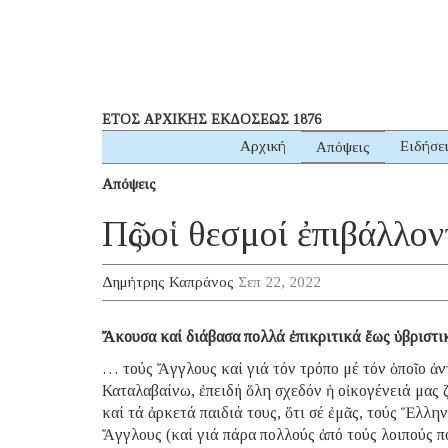
ΕΤΟΣ ΑΡΧΙΚΗΣ ΕΚΔΟΣΕΩΣ 1876
Αρχική
Ειδήσε
Απόψεις
Απόψεις
Πῶς οἱ θεσμοί ἐπιβάλλον
Δημήτρης Καπράνος
Σεπ 22, 2022
Ἄκουσα καί διάβασα πολλά ἐπικριτικά ἕως ὑβριστ
… τούς Ἄγγλους καί γιά τόν τρόπο μέ τόν ὁποῖο ἀν
Καταλαβαίνω, ἐπειδή ὅλη σχεδόν ἡ οἰκογένειά μας 
καί τά ἀρκετά παιδιά τους, ὅτι σέ ἐμᾶς, τούς Ἕλλη
Ἄγγλους (καί γιά πάρα πολλούς ἀπό τούς λοιπούς π