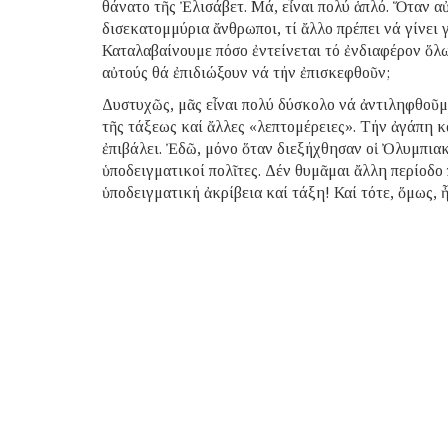
θάνατο τῆς Ἐλισάβετ. Μά, εἶναι πολύ ἁπλό. Ὅταν 
δισεκατομμύρια ἄνθρωποι, τί ἄλλο πρέπει νά γίνει 
Καταλαβαίνουμε πόσο ἐντείνεται τό ἐνδιαφέρον ὅλ
αὐτούς θά ἐπιδιώξουν νά τήν ἐπισκεφθοῦν;
Δυστυχῶς, μᾶς εἶναι πολύ δύσκολο νά ἀντιληφθοῦμε
τῆς τάξεως καί ἄλλες «λεπτομέρειες». Τήν ἀγάπη κ
ἐπιβάλει. Ἐδῶ, μόνο ὅταν διεξήχθησαν οἱ Ὀλυμπιακο
ὑποδειγματικοί πολῖτες. Δέν θυμᾶμαι ἄλλη περίοδο 
ὑποδειγματική ἀκρίβεια καί τάξη! Καί τότε, ὅμως,