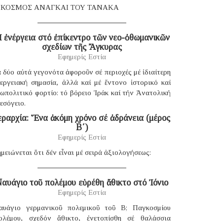
 ΚΟΣΜΟΣ ΑΝΑΓΚΑΙ ΤΟΥ ΤΑΝΑΚΑ
 ἐνέργεια στό ἐπίκεντρο τῶν νεο-ὀθωμανικῶν
σχεδίων τῆς Ἄγκυρας
Εφημερίς Εστία
 δύο αὐτά γεγονότα ἀφοροῦν σέ περιοχές μέ ἰδιαίτερη
νεργειακή σημασία, ἀλλά καί μέ ἔντονο ἱστορικό καί
ωπολιτικό φορτίο: τό βόρειο Ἰράκ καί τήν Ἀνατολική
εσόγειο.
εραρχία: Ἕνα ἀκόμη χρόνο σέ ἀδράνεια (μέρος
B΄)
Εφημερίς Εστία
μειώνεται ὅτι δέν εἶναι μέ σειρά ἀξιολογήσεως:
αυάγιο τοῦ πολέμου εὑρέθη ἄθικτο στό Ἰόνιο
Εφημερίς Εστία
αυάγιο γερμανικοῦ πολεμικοῦ τοῦ B; Παγκοσμίου
ολέμου, σχεδόν ἄθικτο, ἐνετοπίσθη σέ θαλάσσια