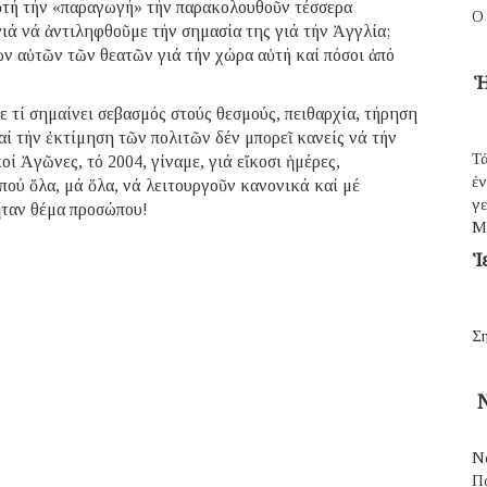
αὐτή τήν «παραγωγή» τήν παρακολουθοῦν τέσσερα
Ο
γιά νά ἀντιληφθοῦμε τήν σημασία της γιά τήν Ἀγγλία;
ων αὐτῶν τῶν θεατῶν γιά τήν χώρα αὐτή καί πόσοι ἀπό
Ἡ
 τί σημαίνει σεβασμός στούς θεσμούς, πειθαρχία, τήρηση
αί τήν ἐκτίμηση τῶν πολιτῶν δέν μπορεῖ κανείς νά τήν
Τά
ί Ἀγῶνες, τό 2004, γίναμε, γιά εἴκοσι ἡμέρες,
ἐ
πού ὅλα, μά ὅλα, νά λειτουργοῦν κανονικά καί μέ
γε
 ἦταν θέμα προσώπου!
Μ
Ἱ
Ση
Ν
Ν
Π