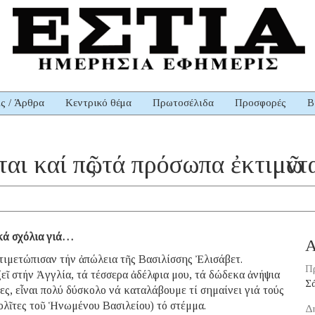
ις / Άρθρα
Κεντρικό θέμα
Πρωτοσέλιδα
Προσφορές
Β
ται καί πῶς τά πρόσωπα ἐκτιμῶντ
ικά σχόλια γιά…
Α
τιμετώπισαν τήν ἀπώλεια τῆς Βασιλίσσης Ἐλισάβετ.
Π
ζεῖ στήν Ἀγγλία, τά τέσσερα ἀδέλφια μου, τά δώδεκα ἀνήψια
Σ
νες, εἶναι πολύ δύσκολο νά καταλάβουμε τί σημαίνει γιά τούς
ολῖτες τοῦ Ἡνωμένου Βασιλείου) τό στέμμα.
Δ