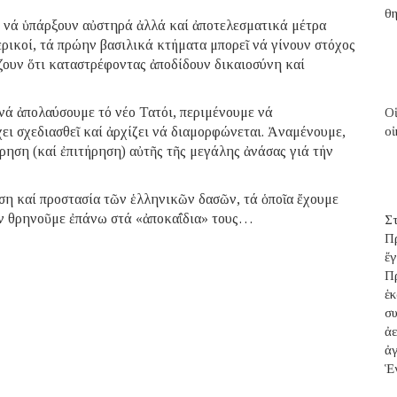
θ
πει νά ὑπάρξουν αὐστηρά ἀλλά καί ἀποτελεσματικά μέτρα
ερικοί, τά πρώην βασιλικά κτήματα μπορεῖ νά γίνουν στόχος
ζουν ὅτι καταστρέφοντας ἀποδίδουν δικαιοσύνη καί
νά ἀπολαύσουμε τό νέο Τατόι, περιμένουμε νά
Ο
χει σχεδιασθεῖ καί ἀρχίζει νά διαμορφώνεται. Ἀναμένουμε,
οἰ
ήρηση (καί ἐπιτήρηση) αὐτῆς τῆς μεγάλης ἀνάσας γιά τήν
μιση καί προστασία τῶν ἑλληνικῶν δασῶν, τά ὁποῖα ἔχουμε
αν θρηνοῦμε ἐπάνω στά «ἀποκαΐδια» τους…
Σ
Π
ἔ
Π
ἑ
σ
ἀ
ἀ
Ἑ