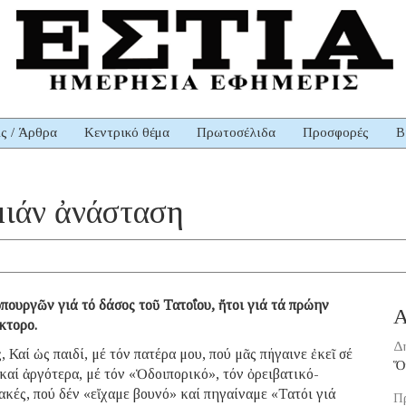
ις / Άρθρα
Κεντρικό θέμα
Πρωτοσέλιδα
Προσφορές
Β
 μιάν ἀνάσταση
πουργῶν γιά τό δάσος τοῦ Τατοΐου, ἤτοι γιά τά πρώην
Α
κτορο.
Δ
 Καί ὡς παιδί, μέ τόν πατέρα μου, πού μᾶς πήγαινε ἐκεῖ σέ
Ὅ
καί ἀργότερα, μέ τόν «Ὁδοιπορικό», τόν ὀρειβατικό-
κές, πού δέν «εἴχαμε βουνό» καί πηγαίναμε «Τατόι γιά
Π