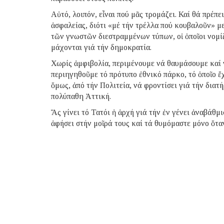
Αὐτό, λοιπόν, εἶναι πού μᾶς τρομάζει. Καί θά πρέ
ἀσφαλείας, διότι «μέ τήν τρέλλα πού κουβαλοῦν» μ
τῶν γνωστῶν διεστραμμένων τύπων, οἱ ὁποῖοι νομί
μάχονται γιά τήν δημοκρατία.
Χωρίς ἀμφιβολία, περιμένουμε νά θαυμάσουμε καί 
περιηγηθοῦμε τό πρότυπο ἐθνικό πάρκο, τό ὁποῖο ἔ
ὅμως, ἀπό τήν Πολιτεία, νά φροντίσει γιά τήν διατ
πολύπαθη Ἀττική.
Ἄς γίνει τό Τατόι ἡ ἀρχή γιά τήν ἐν γένει ἀναβάθ
ἀφήσει στήν μοῖρά τους καί τά θυμόμαστε μόνο ὅτ