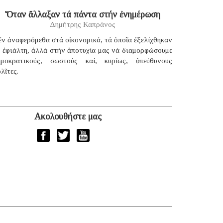
Ὅταν ἄλλαξαν τά πάντα στήν ἐνημέρωση
Δημήτρης Καπράνος
ν ἀναφερόμεθα στά οἰκονομικά, τά ὁποῖα ἐξελίχθηκαν
έ ἐφιάλτη, ἀλλά στήν ἀποτυχία μας νά διαμορφώσουμε
ημοκρατικούς, σωστούς καί, κυρίως, ὑπεύθυνους
λῖτες.
Ακολουθήστε μας