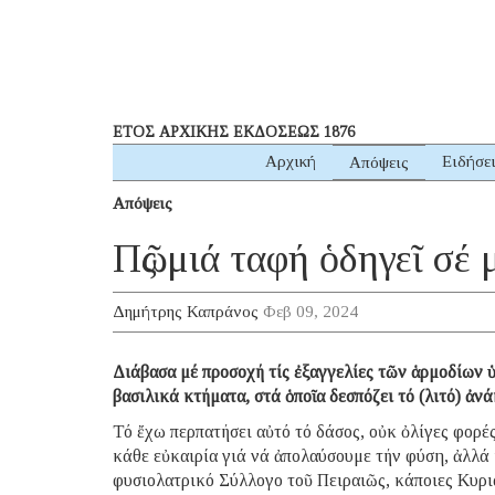
ΕΤΟΣ ΑΡΧΙΚΗΣ ΕΚΔΟΣΕΩΣ 1876
Αρχική
Ειδήσε
Απόψεις
Απόψεις
Πῶς μιά ταφή ὁδηγεῖ σέ
Δημήτρης Καπράνος
Φεβ 09, 2024
Διάβασα μέ προσοχή τίς ἐξαγγελίες τῶν ἁρμοδίων ὑ
βασιλικά κτήματα, στά ὁποῖα δεσπόζει τό (λιτό) ἀνά
Τό ἔχω περπατήσει αὐτό τό δάσος, οὐκ ὀλίγες φορές,
κάθε εὐκαιρία γιά νά ἀπολαύσουμε τήν φύση, ἀλλά 
φυσιολατρικό Σύλλογο τοῦ Πειραιῶς, κάποιες Κυρια