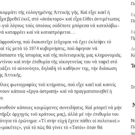
Π
κομμάτι τῆς εὐλογημένης Ἀττικῆς γῆς. Καί εἶχε καεῖ ἡ
Εφ
εἶχα βρεθεῖ ἐκεῖ, στό «ἀνάκτορο» καί εἶχα ἔλθει ἀντιμέτωπος
Π
α –γιά λόγους τούς ὁποίους οὐδέποτε μπόρεσα νά καταλάβω–
Εφ
 νά καταρρέει καί νά καταστρέφεται…
Π
φροσύνης πού διακατεῖχε (εὔχομαι νά ἔχει ἐκλείψει τό
αί τίς μετά τό 1974 κυβερνήσεις, πού ἄφηναν νά
Δ
όσπαστο τῆς ἱστορίας καί τῆς πολιτισμικῆς μας κληρονομιᾶς.
Κά
νου καί στήν ἐπιθυμία τῆς οἰκογενείας του νά ταφεῖ στό
Ἱ
πράξει τό αὐτονόητο, δηλαδή τό καθῆκον της, τήν διάσωση
ῆς Ἀττικῆς.
λιες φωτογραφίες τοῦ κτήματος, πού εἶχε καεῖ καί κανείς
Ση
γίνουν κάποια «ἔργα-ἀστραπή» καί νά πραγματοποιηθεῖ ἡ
ο.
Ν
πνισθοῦν κάποιες κοιμώμενες συνειδήσεις. Καί μπορεῖ νά μήν
πῆρξε ἀρχηγός τοῦ κράτους μας), ἀλλά μέ τήν ἐπιθυμία του
ότητα τό ἐρώτημα: «Τί στήν εὐχή ἔχετε πάθει οἱ πολιτικοί;»
Ν
Π
 «μακέτες», γιά τό πῶς θά γίνει τό «Τατόι» ὅταν θά
π