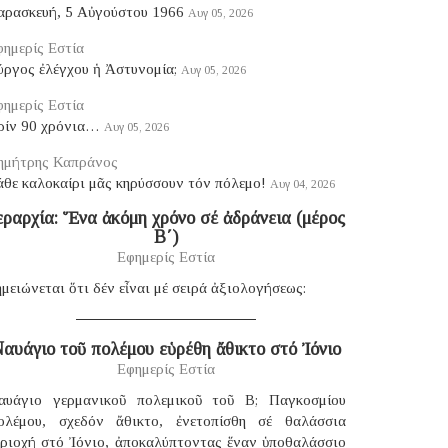
αρασκευή, 5 Αὐγούστου 1966
Αυγ 05, 2026
ημερίς Εστία
ύργος ἐλέγχου ἡ Ἀστυνομία;
Αυγ 05, 2026
ημερίς Εστία
ρίν 90 χρόνια…
Αυγ 05, 2026
ημήτρης Καπράνος
θε καλοκαίρι μᾶς κηρύσσουν τόν πόλεμο!
Αυγ 04, 2026
εραρχία: Ἕνα ἀκόμη χρόνο σέ ἀδράνεια (μέρος
B΄)
Εφημερίς Εστία
μειώνεται ὅτι δέν εἶναι μέ σειρά ἀξιολογήσεως:
αυάγιο τοῦ πολέμου εὑρέθη ἄθικτο στό Ἰόνιο
Εφημερίς Εστία
αυάγιο γερμανικοῦ πολεμικοῦ τοῦ B; Παγκοσμίου
ολέμου, σχεδόν ἄθικτο, ἐνετοπίσθη σέ θαλάσσια
εριοχή στό Ἰόνιο, ἀποκαλύπτοντας ἕναν ὑποθαλάσσιο