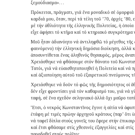
ξεμούδιασμα»…
Πρόκειται, πράγματι, γιά ἕνα μοναδικό σέ ὀμορφιά 
καρδιά μου, ὅταν, περί τά τέλη τοῦ ’70, ἀρχές ’80, 
μέ τήν ἀθλιότητα τῆς ἑλληνικῆς Πολιτείας, ἡ ὁποί
εἶχε ἀφήσει τό κτῆμα καί τό κτηριακό συγκρότημα
Μοῦ ἦταν ἀδιανόητο νά ἀντιληφθῶ τό μέγεθος τῆς ἀ
φαινόμενο) τήν ἑλληνική δημόσια διοίκηση, ἀλλά κ
ἀποσυντίθεται ἕνας ἀληθινός θησαυρός, μέρος ἀναπ
Χρειάσθηκε νά φθάσουμε στόν θάνατο τοῦ Κωνσταντί
Τατόι, γιά νά εὐαισθητοποιηθεῖ ἡ Πολιτεία καί νά 
καί ἀξιοποίηση αὐτοῦ τοῦ ἐξαιρετικοῦ πνεύμονος τ
Χρειάσθηκε νά δοῦν τό φῶς τῆς δημοσιότητος οἱ ἄθ
δέν εἶχε φροντίσει γιά τόν καθαρισμό του, γιά νά 
ταφή, σέ ἕνα σχεδόν σεληνιακό ἀλλά ὄχι μαῦρο τοπί
Ἔτσι, ὁ νεκρός Κωνσταντῖνος ἔγινε ἡ αἰτία νά ἀφυ
ἐτάφη μέ τιμές πρώην ἀρχηγοῦ κράτους (παρ’ ὅτι ὑ
νά ταφεῖ δίπλα στούς γονεῖς του ἔφερε στήν ἐπικαιρ
καί ἔτσι φθάσαμε στίς χθεσινές ἐξαγγελίες καί στίς
παραδοθεῖ στούς πολῖτες.