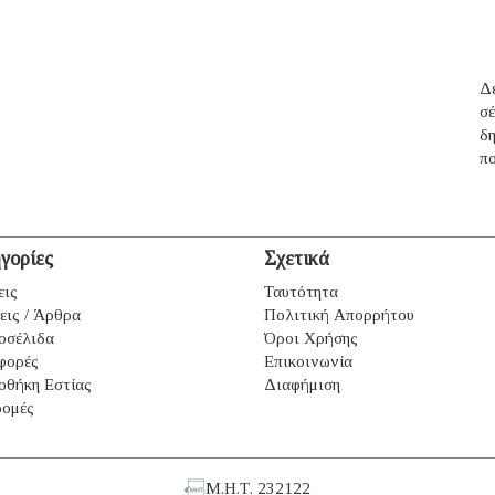
Δέ
σ
δ
πο
γορίες
Σχετικά
εις
Ταυτότητα
εις / Άρθρα
Πολιτική Απορρήτου
οσέλιδα
Όροι Χρήσης
φορές
Επικοινωνία
οθήκη Εστίας
Διαφήμιση
ομές
Μ.Η.Τ. 232122