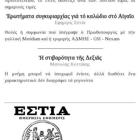
Ἀριστοτελείου, τό 1959, ἐκόστιζε ἄνω τῶν. 500.000 εὐρώ, σέ
σημερινές τιμές
Ἐρωτήματα συγκυριαρχίας γιά τό καλώδιο στό Αἰγαῖο
Εφημερίς Εστία
Θολές ἡ συμφωνία πού ὑπέγραψε ὁ Πρωθυπουργός μέ τήν
γαλλική Μeridiam καί ἡ τριμερής ΑΔΜΗΕ - GSI - Nexans
Ἡ στιβαρότητα τῆς Δεξιᾶς
Μανώλης Κοττάκης
H μνήμη μπορεῖ νά ὑποχωρεῖ ἐνίοτε, ἀλλά διαθέτει ἕνα
χαρακτηριστικό: δέν διαγράφει τά γεγονότα