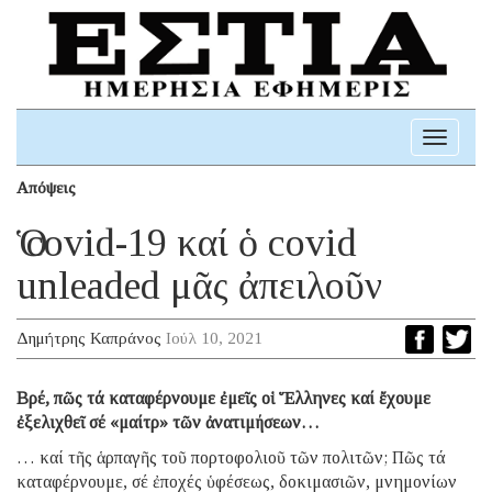
Toggle
navigati
Απόψεις
Ὁ covid-19 καί ὁ covid
unleaded μᾶς ἀπειλοῦν
Δημήτρης Καπράνος
Ιούλ 10, 2021
Βρέ, πῶς τά καταφέρνουμε ἐμεῖς οἱ Ἕλληνες καί ἔχουμε
ἐξελιχθεῖ σέ «μαίτρ» τῶν ἀνατιμήσεων…
… καί τῆς ἁρπαγῆς τοῦ πορτοφολιοῦ τῶν πολιτῶν; Πῶς τά
καταφέρνουμε, σέ ἐποχές ὑφέσεως, δοκιμασιῶν, μνημονίων