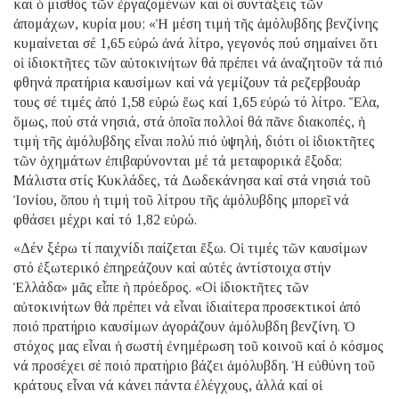
καί ὁ μισθός τῶν ἐργαζομένων καί οἱ συντάξεις τῶν
ἀπομάχων, κυρία μου; «Ἡ μέση τιμή τῆς ἀμόλυβδης βενζίνης
κυμαίνεται σέ 1,65 εὐρώ ἀνά λίτρο, γεγονός πού σημαίνει ὅτι
οἱ ἰδιοκτῆτες τῶν αὐτοκινήτων θά πρέπει νά ἀναζητοῦν τά πιό
φθηνά πρατήρια καυσίμων καί νά γεμίζουν τά ρεζερβουάρ
τους σέ τιμές ἀπό 1,58 εὐρώ ἕως καί 1,65 εὐρώ τό λίτρο. Ἔλα,
ὅμως, πού στά νησιά, στά ὁποῖα πολλοί θά πᾶνε διακοπές, ἡ
τιμή τῆς ἀμόλυβδης εἶναι πολύ πιό ὑψηλή, διότι οἱ ἰδιοκτῆτες
τῶν ὀχημάτων ἐπιβαρύνονται μέ τά μεταφορικά ἔξοδα;
Μάλιστα στίς Κυκλάδες, τά Δωδεκάνησα καί στά νησιά τοῦ
Ἰονίου, ὅπου ἡ τιμή τοῦ λίτρου τῆς ἀμόλυβδης μπορεῖ νά
φθάσει μέχρι καί τό 1,82 εὐρώ.
«Δέν ξέρω τί παιχνίδι παίζεται ἔξω. Οἱ τιμές τῶν καυσίμων
στό ἐξωτερικό ἐπηρεάζουν καί αὐτές ἀντίστοιχα στήν
Ἑλλάδα» μᾶς εἶπε ἡ πρόεδρος. «Οἱ ἰδιοκτῆτες τῶν
αὐτοκινήτων θά πρέπει νά εἶναι ἰδιαίτερα προσεκτικοί ἀπό
ποιό πρατήριο καυσίμων ἀγοράζουν ἀμόλυβδη βενζίνη. Ὁ
στόχος μας εἶναι ἡ σωστή ἐνημέρωση τοῦ κοινοῦ καί ὁ κόσμος
νά προσέχει σέ ποιό πρατήριο βάζει ἀμόλυβδη. Ἡ εὐθύνη τοῦ
κράτους εἶναι νά κάνει πάντα ἐλέγχους, ἀλλά καί οἱ