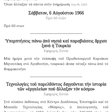
Ὅταν ἄλλαξαν τά πάντα στήν ἐνημέρωση
Αυγ 06, 2026
Σάββατον, 6 Αὐγούστου 1966
Πρό 60 ἐτῶν
Πρό 60 ετων
Ὑπερπτήσεις πάνω ἀπό νησιά καί παραβιάσεις ἄρχισε
ξανά ἡ Τουρκία
Εφημερίς Εστία
Μία ἡμέρα μετά τήν ἐπίσκεψη τοῦ Πρωθυπουργοῦ Κυριάκου
Μητσοτάκη στό Ἀγαθονήσι, τουρκικό drone πέταξε πάνω ἀπό τό
Φαρμακονήσι
Τεχνολογίες τοῦ παρελθόντος διηγοῦνται τήν ἱστορία
τῶν «ἐργαλείων πού ἄλλαξαν τόν κόσμο»
Εφημερίς Εστία
Στό πλαίσιο ἐκθέσεως στό Κέντρο Διαδόσεως Ἐπιστημῶν καί τό
Μουσεῖο Τεχνολογίας «Νόησις», ὁ ὑπολογιστής τοῦ