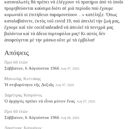
καταναλωτές θά πρέπει νά ἐλέγχουν τό πρατήριο ἀπό τό ὁποῖο
προμηθεύονται καύσιμα διότι σέ μιά περίοδο πού ἔχουμε
κορωνοϊό οἱ ἐπιτήδειοι παραμονεύουν…» κατέληξε. Ὅπως
καταλαβαίνετε, ἐκτός τοῦ covid 19, πού ἀπειλεῖ τήν ζωή μας,
ἔχουμε καί τόν cocid unleaded νά ἀπειλεῖ τά πενιχρά μας
βαλάντια καί τά ἄδεια πορτοφόλια μας! Κι αὐτός δέν
ἀποφεύγεται μέ τήν μάσκα οὔτε μέ τά ἐμβόλια!
Απόψεις
Πρό 60 ἐτῶν
Σάββατον, 6 Αὐγούστου 1966
Αυγ 07, 2026
Μανώλης Κοττάκης
Ἡ στιβαρότητα τῆς Δεξιᾶς
Αυγ 07, 2026
Δημήτρης Καπράνος
Ὁ ἀρχηγός πρέπει νά εἶναι μόνον ἕνας
Αυγ 07, 2026
Πρό 60 ἐτῶν
Σάββατον, 6 Αὐγούστου 1966
Αυγ 06, 2026
Δημήτρης Καπράνος