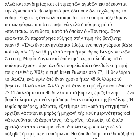
ἀλλά καί πανδημίας καί οἱ τιμές τῶν ἀγαθῶν ἐκτοξεύονται
τήν ὥρα πού τά εἰσοδήματά μας ὁδεύουν ὁλοταχῶς πρός τό
ναδίρ; Ἐσχάτως ἀνακαλύπτουμε ὅτι τά καύσιμα αὐξήθηκαν
κατακορύφως καί ὅτι ἔπαψε νά γελᾶ ὁ κόσμος μέ τό
«ποντιακό» ἀνέκδοτο, κατά τό ὁποῖον ὁ «Πόντιος» ὅταν
ἐρωτᾶται ἄν παρατήρησε αὔξηση στήν τιμή τῆς βενζίνης
ἀπαντᾶ: «Ἐγώ ἕνα πενηντάρικο ἔβαζα, ἕνα πενηντάρικο βάζω
καί τώρα!». Ἐρωτήθη γιά τό θέμα ἡ πρόεδρος Βενζινοπωλῶν
Ἀττικῆς Μαρία Ζάγκα καί ἀπήντησε ὡς ἀκολούθως: «Τά
καύσιμα ἔχουν πάρει ἀνοδική πορεία διότι ἀνεβαίνει ἡ τιμή
τους διεθνῶς. Χθές ἡ τιμή brent ἔκλεισε στά 77, 11 δολλάρια
τό βαρέλι, ἐνῶ πρίν ἀπό ἕναν χρόνο ἦταν 48 δολλάρια τό
βαρέλι». Πολύ καλά. Ἀλλά γιατί ὅταν ἡ τιμή εἶχε πέσει ἀπό τά
77.11 δολλάρια στά 48 δολλάρια τό βαρέλι, ἐμεῖς θέλαμε …ἕνα
βαρέλι λεφτά γιά νά γεμίσουμε ἕνα ντεπόζιτο τῆς βενζίνης; Ἡ
κυρία πρόεδρος, μάλιστα, ἐξετίμησε ὅτι «ἀπό τή στιγμή πού
ἀρχίζει νά παίρνει μπρός ἡ μηχανή τῆς καθημερινότητας καί
νά κινοῦνται τά ἀεροπλάνα, τά τραῖνα, τά πλοῖα, τά ὁποῖα
χρειάζονται τό καύσιμο, εἶναι ἀπολύτως φυσιολογικό νά
αὐξηθεῖ ἡ τιμή τῶν καυσίμων». Νά ὑποθέσουμε ὅτι θά αὐξηθεῖ