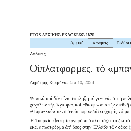
ΕΤΟΣ ΑΡΧΙΚΗΣ ΕΚΔΟΣΕΩΣ 1876
Αρχική
Ειδήσε
Απόψεις
Απόψεις
Οἱ πλατφόρμες, τό «μπα
Δημήτρης Καπράνος
Σεπ 10, 2024
Φυσικά καί δέν εἶναι ἔκπληξη τό γεγονός ὅτι ἡ πο
χαχόλων τῆς Ἄγκυρας καί «ἔκοψε» ἀπό τήν διεθνῆ 
«Φαμαγκούστα», ἡ ὁποία παρουσιάζει (χωρίς νά μπα
Ἡ Τουρκία εἶναι μία ἀγορά πού πλησιάζει τά ἑκατό 
ἐκεῖ ἡ πλατφόρμα ἀπ’ ὅσες στήν Ἑλλάδα τῶν δέκα (