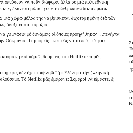
ά σπεύσουν νά ποῦν διάφορα, ἀλλά σέ μιά πολυεθνική
γιόκο», ἐλάχιστη ἀξία ἔχουν τά ἀνθρώπινα δικαιώματα.
αι μιά χώρα-μέλος της νά βρίσκεται διχοτομημένη διά τῶν
ως ἀναξιόπιστο ταραξία.
ινά γυμνάσια μέ δυνάμεις οἱ ὁποῖες προηγήθηκαν …πενῆντα
ν Οὐκρανία! Τί μπορεῖς –καί πῶς νά τό πεῖς– σέ μιά
Σ
Ἐ
ὑπ
 κοσμάκη καί «ἡμεῖς ἄδομεν», τό «Netflix» θά μᾶς
τῶ
Ἐ
ι σήμερα, δέν ἔχει προβληθεῖ ἡ «Ἑλένη» στήν ἑλληνική
ολούσαμε. Τό Netflix μᾶς ἐμάρανε; Σοβαροί νά εἴμαστε, ἔ;
Θ
τ
N