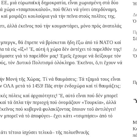
 ΕΕ, μιά εὐρωπαϊκή δημοκρατία, εἶναι χωρισμένη στά δύο
Ἡ
ιά χώρα «τσαμπουκαλοῦ», πού θέλει νά γίνει ὑπερδύναμη,
Δ
αί μοιράζει κουλούρια γιά τήν πεῖνα στούς πολῖτες της.
Ὁ 
άτι, ἀλλά ἐκεῖνος πού τήν κουμαντάρει, μόνο πρός ἀνατολάς
Π
Σ
νμπεργκ, θά ἔπρεπε νά βρίσκεται ἤδη ἔξω ἀπό τό ΝΑΤΟ καί
 τά εἰς «ἴξ»! Ἔ, αὐτή ἡ χώρα δέν ἀντέχει τό παρελθόν της!
Δ
υόμαστε γιά τό παρελθόν μας! Ἐμεῖς ἔχουμε νά δείξουμε τόν
Ὅ
ύς, τόν Δυτικό Πολιτισμό ὁλόκληρο. Ἐκεῖνοι, ὅ,τι ἔχουν νά
ήν Μονή τῆς Χώρας. Τί νά θαυμάσεις; Τά τζαμιά τους εἶναι
Π
 ΟΛΑ μετά τό 1453! Πᾶς στήν ἐνδοχώρα καί τί θαυμάζεις;
κές πόλεις καί ἀρχαιότητες! Ἔ, αὐτό εἶναι πού δέν μπορεῖ
Ὑ
 καί τά ὅπλα τήν περιοχή πού ὀνομάζουν «Τουρκία», ἀλλά
 ἐκεῖνος πού κυβερνᾶ φυλακίζοντας ὅποιον τοῦ ἀντιλέγει!
έν μπορεῖ νά τό ἀποφύγει– ἔχει κάτι «τσιμπήσει» ἀπό τό
Μ
Κ
άτι τέτοιο ἰσχύσει τελικά– τῆς πολυεθνικῆς
π