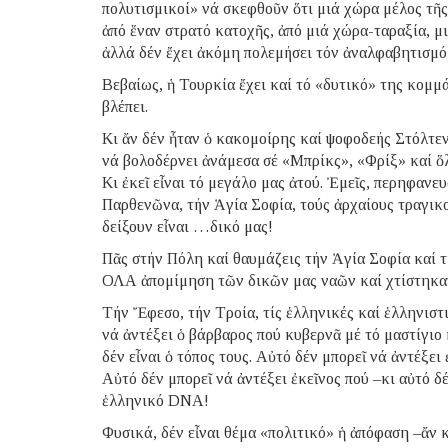
πολυτισμικοί» νά σκεφθοῦν ὅτι μιά χώρα μέλος τῆς
ἀπό ἕναν στρατό κατοχῆς, ἀπό μιά χώρα-ταραξία, μ
ἀλλά δέν ἔχει ἀκόμη πολεμήσει τόν ἀναλφαβητισμό κ
Βεβαίως, ἡ Τουρκία ἔχει καί τό «δυτικό» της κομμ
βλέπει.
Κι ἄν δέν ἦταν ὁ κακομοίρης καί ψοφοδεής Στόλτε
νά βολοδέρνει ἀνάμεσα σέ «Μπρίκς», «Φρίξ» καί ὅλα
Κι ἐκεῖ εἶναι τό μεγάλο μας ἀτού. Ἐμεῖς, περηφανε
Παρθενῶνα, τήν Ἁγία Σοφία, τούς ἀρχαίους τραγικο
δείξουν εἶναι …δικό μας!
Πᾶς στήν Πόλη καί θαυμάζεις τήν Ἁγία Σοφία καί τ
ΟΛΑ ἀπομίμηση τῶν δικῶν μας ναῶν καί χτίστηκαν
Τήν Ἔφεσο, τήν Τροία, τίς ἑλληνικές καί ἑλληνιστι
νά ἀντέξει ὁ βάρβαρος πού κυβερνᾶ μέ τό μαστίγιο
δέν εἶναι ὁ τόπος τους. Αὐτό δέν μπορεῖ νά ἀντέξει
Αὐτό δέν μπορεῖ νά ἀντέξει ἐκεῖνος πού –κι αὐτό δ
ἑλληνικό DNA!
Φυσικά, δέν εἶναι θέμα «πολιτικό» ἡ ἀπόφαση –ἄν κ