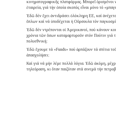
κινηματογραφικῆς πλατφόρμας. Μπορεῖ ὁρισμένοι ν
ἑταιρεία, γιά τήν ὁποία σκοπός εἶναι μόνο τό «μπα
Ἐδῶ δέν ἔχει ἀντιδράσει ὁλόκληρη ΕΕ, καί ἀνέχετ
ὅπλων καί νά ὑποδέχεται ἡ Οὔρσουλα τόν παγκοσμί
Ἐδῶ δέν ντρέπονται οἱ Ἀμερικανοί, πού κάνουν κο
χρόνια τῶν ὅσων καταμαρτυροῦν στόν Πούτιν γιά τή
πολυεθνική;
Ἐδῶ ἔχουμε τά «Funds» πού ἁρπάζουν τά σπίτια τοῦ
ἀπασχολήσει;
Καί γιά νά μήν λέμε πολλά λόγια. Ἐδῶ ἀκόμη, μέχρ
τηλεόραση, κι ὅταν παιζόταν στά σινεμά τήν πετροβ