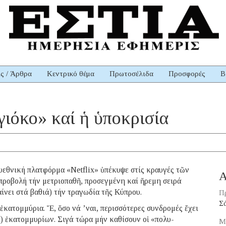
ις / Άρθρα
Κεντρικό θέμα
Πρωτοσέλιδα
Προσφορές
Β
γιόκο» καί ἡ ὑποκρισία
λυεθνική πλατφόρμα «Netflix» ὑπέκυψε στίς κραυγές τῶν
Α
προβολή τήν μετριοπαθῆ, προσεγμένη καί ἤρεμη σειρά
ίνει στά βαθιά) τήν τραγωδία τῆς Κύπρου.
Π
Σ
ἑκατομμύρια. Ἔ, ὅσο νά ’ναι, περισσότερες συνδρομές ἔχει
;) ἑκατομμυρίων. Σιγά τώρα μήν καθίσουν οἱ «πολυ-
Μ