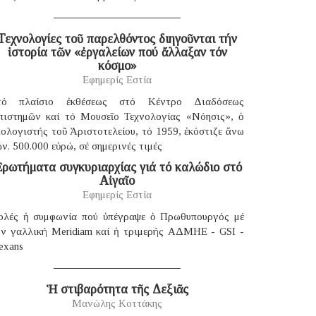
Τεχνολογίες τοῦ παρελθόντος διηγοῦνται τήν
ἱστορία τῶν «ἐργαλείων πού ἄλλαξαν τόν
κόσμο»
Εφημερίς Εστία
τό πλαίσιο ἐκθέσεως στό Κέντρο Διαδόσεως
πιστημῶν καί τό Μουσεῖο Τεχνολογίας «Νόησις», ὁ
ολογιστής τοῦ Ἀριστοτελείου, τό 1959, ἐκόστιζε ἄνω
ν. 500.000 εὐρώ, σέ σημερινές τιμές
ρωτήματα συγκυριαρχίας γιά τό καλώδιο στό
Αἰγαῖο
Εφημερίς Εστία
ολές ἡ συμφωνία πού ὑπέγραψε ὁ Πρωθυπουργός μέ
ήν γαλλική Μeridiam καί ἡ τριμερής ΑΔΜΗΕ - GSI -
exans
Ἡ στιβαρότητα τῆς Δεξιᾶς
Μανώλης Κοττάκης