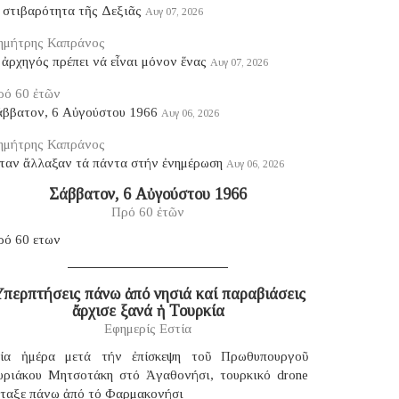
 στιβαρότητα τῆς Δεξιᾶς
Αυγ 07, 2026
ημήτρης Καπράνος
ἀρχηγός πρέπει νά εἶναι μόνον ἕνας
Αυγ 07, 2026
ρό 60 ἐτῶν
άββατον, 6 Αὐγούστου 1966
Αυγ 06, 2026
ημήτρης Καπράνος
ταν ἄλλαξαν τά πάντα στήν ἐνημέρωση
Αυγ 06, 2026
Σάββατον, 6 Αὐγούστου 1966
Πρό 60 ἐτῶν
ρό 60 ετων
περπτήσεις πάνω ἀπό νησιά καί παραβιάσεις
ἄρχισε ξανά ἡ Τουρκία
Εφημερίς Εστία
ία ἡμέρα μετά τήν ἐπίσκεψη τοῦ Πρωθυπουργοῦ
υριάκου Μητσοτάκη στό Ἀγαθονήσι, τουρκικό drone
έταξε πάνω ἀπό τό Φαρμακονήσι