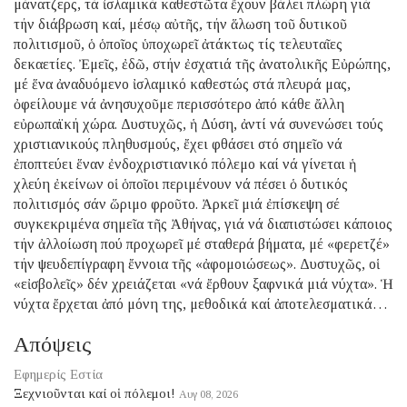
μάνατζερς, τά ἰσλαμικά καθεστῶτα ἔχουν βάλει πλώρη γιά
τήν διάβρωση καί, μέσῳ αὐτῆς, τήν ἅλωση τοῦ δυτικοῦ
πολιτισμοῦ, ὁ ὁποῖος ὑποχωρεῖ ἀτάκτως τίς τελευταῖες
δεκαετίες. Ἐμεῖς, ἐδῶ, στήν ἐσχατιά τῆς ἀνατολικῆς Εὐρώπης,
μέ ἕνα ἀναδυόμενο ἰσλαμικό καθεστώς στά πλευρά μας,
ὀφείλουμε νά ἀνησυχοῦμε περισσότερο ἀπό κάθε ἄλλη
εὐρωπαϊκή χώρα. Δυστυχῶς, ἡ Δύση, ἀντί νά συνενώσει τούς
χριστιανικούς πληθυσμούς, ἔχει φθάσει στό σημεῖο νά
ἐποπτεύει ἕναν ἐνδοχριστιανικό πόλεμο καί νά γίνεται ἡ
χλεύη ἐκείνων οἱ ὁποῖοι περιμένουν νά πέσει ὁ δυτικός
πολιτισμός σάν ὥριμο φροῦτο. Ἀρκεῖ μιά ἐπίσκεψη σέ
συγκεκριμένα σημεῖα τῆς Ἀθήνας, γιά νά διαπιστώσει κάποιος
τήν ἀλλοίωση πού προχωρεῖ μέ σταθερά βήματα, μέ «φερετζέ»
τήν ψευδεπίγραφη ἔννοια τῆς «ἀφομοιώσεως». Δυστυχῶς, οἱ
«εἰσβολεῖς» δέν χρειάζεται «νά ἔρθουν ξαφνικά μιά νύχτα». Ἡ
νύχτα ἔρχεται ἀπό μόνη της, μεθοδικά καί ἀποτελεσματικά…
Απόψεις
Εφημερίς Εστία
Ξεχνιοῦνται καί οἱ πόλεμοι!
Αυγ 08, 2026