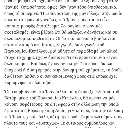
οὐδείς μπορεῖ νά ἰσχυρισθεῖ ὅτι τό καθεστώς τοῦ Σάχη ἦταν
ἰδανικό. Ὁπωσδήποτε, ὅμως, δέν ἦταν τόσο ὀπισθοδρομικό,
ὅπως τό σημερινό. Ἡ «ἐπανάσταση τῆς μαντήλας», στήν ὁποία
πρωτοστάτησαν οἱ γυναῖκες τοῦ Ἰράν, φαίνεται ὅτι εἶχε
κάποιας μορφῆς ἀποτέλεσμα. Ἄν ραγίσει ὁ ἰρανικός
σκοταδισμός, εἶναι βέβαιο ὅτι θά ὑπάρξουν δονήσεις καί σέ
ἄλλα ἰσλαμικά καθεστῶτα. Οἱ δυτικοί οἱ ὁποῖοι βρίσκονται
αὐτό τόν καιρό στό Κατάρ, λόγῳ τῆς διεξαγωγῆς τοῦ
Παγκοσμίου Κυπέλλου, μιά ἀθλητική παρωδία μέ μοναδικό
στόχο τό χρῆμα, ἔχουν διαπιστώσει ὅτι πρόκειται γιά «ἕναν
ἄλλο κόσμο». Καί ἴσως ἔχουν ἀντιληφθεῖ τό πόσο εὔκολα
ὑποχωρεῖ ἡ Δύση ἐμπρός στήν δύναμη τοῦ χρήματος, τό ὁποῖο
διαθέτουν ἄφθονο οἱ συγκεκριμένες χῶρες στίς ὁποῖες ἔχει
κυριαρχήσει ὁ ἰσλαμισμός.
Ὅσα συμβαίνουν στό Ἰράν, ἀλλά καί ἡ ἐπίδειξη πλούτου τοῦ
Κατάρ, μέσῳ τοῦ Παγκοσμίου Κυπέλλου, θά πρέπει νά μᾶς
κάνουν σοφότερους, σέ ὅ,τι ἀφορᾶ στήν ἀλλοίωση τήν ὁποία
ὑφίσταται ἡ Εὐρώπη καί ἡ Δύση, γενικότερα, ἀπό τήν ἐπέλαση
τοῦ Ἰσλάμ, χωρίς ὅπλα, αὐτή τήν φορά. Ἐκμεταλλευόμενα τόν
πλοῦτο τους καί –δυστυχῶς– μέ δυτικούς συμβούλους καί