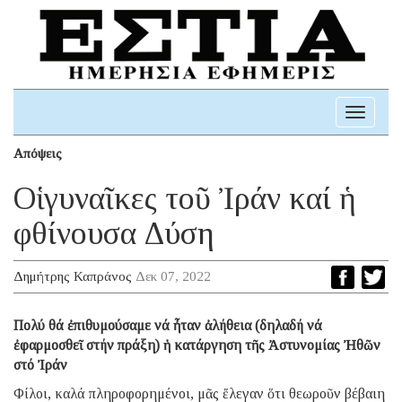
Toggle
navigati
Απόψεις
Οἱ γυναῖκες τοῦ Ἰράν καί ἡ
φθίνουσα Δύση
Δημήτρης Καπράνος
Δεκ 07, 2022
Πολύ θά ἐπιθυμούσαμε νά ἦταν ἀλήθεια (δηλαδή νά
ἐφαρμοσθεῖ στήν πράξη) ἡ κατάργηση τῆς Ἀστυνομίας Ἠθῶν
στό Ἰράν
Φίλοι, καλά πληροφορημένοι, μᾶς ἔλεγαν ὅτι θεωροῦν βέβαιη