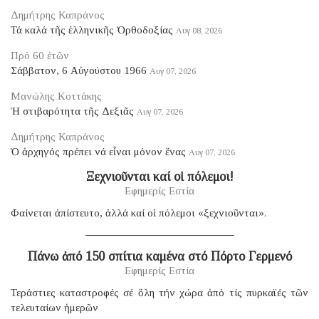
Δημήτρης Καπράνος
Τά καλά τῆς ἑλληνικῆς Ὀρθοδοξίας
Αυγ 08, 2026
Πρό 60 ἐτῶν
Σάββατον, 6 Αὐγούστου 1966
Αυγ 07, 2026
Μανώλης Κοττάκης
Ἡ στιβαρότητα τῆς Δεξιᾶς
Αυγ 07, 2026
Δημήτρης Καπράνος
Ὁ ἀρχηγός πρέπει νά εἶναι μόνον ἕνας
Αυγ 07, 2026
Ξεχνιοῦνται καί οἱ πόλεμοι!
Εφημερίς Εστία
Φαίνεται ἀπίστευτο, ἀλλά καί οἱ πόλεμοι «ξεχνιοῦνται».
Πάνω ἀπό 150 σπίτια καμένα στό Πόρτο Γερμενό
Εφημερίς Εστία
Τεράστιες καταστροφές σέ ὅλη τήν χώρα ἀπό τίς πυρκαϊές τῶν
τελευταίων ἡμερῶν