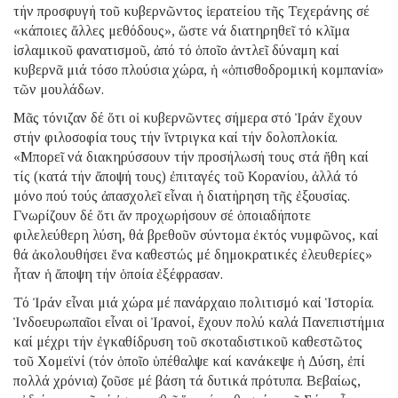
τήν προσφυγή τοῦ κυβερνῶντος ἱερατείου τῆς Τεχεράνης σέ
«κάποιες ἄλλες μεθόδους», ὥστε νά διατηρηθεῖ τό κλῖμα
ἰσλαμικοῦ φανατισμοῦ, ἀπό τό ὁποῖο ἀντλεῖ δύναμη καί
κυβερνᾶ μιά τόσο πλούσια χώρα, ἡ «ὀπισθοδρομική κομπανία»
τῶν μουλάδων.
Μᾶς τόνιζαν δέ ὅτι οἱ κυβερνῶντες σήμερα στό Ἰράν ἔχουν
στήν φιλοσοφία τους τήν ἴντριγκα καί τήν δολοπλοκία.
«Μπορεῖ νά διακηρύσσουν τήν προσήλωσή τους στά ἤθη καί
τίς (κατά τήν ἄποψή τους) ἐπιταγές τοῦ Κορανίου, ἀλλά τό
μόνο πού τούς ἀπασχολεῖ εἶναι ἡ διατήρηση τῆς ἐξουσίας.
Γνωρίζουν δέ ὅτι ἄν προχωρήσουν σέ ὁποιαδήποτε
φιλελεύθερη λύση, θά βρεθοῦν σύντομα ἐκτός νυμφῶνος, καί
θά ἀκολουθήσει ἕνα καθεστώς μέ δημοκρατικές ἐλευθερίες»
ἦταν ἡ ἄποψη τήν ὁποία ἐξέφρασαν.
Τό Ἰράν εἶναι μιά χώρα μέ πανάρχαιο πολιτισμό καί Ἱστορία.
Ἰνδοευρωπαῖοι εἶναι οἱ Ἰρανοί, ἔχουν πολύ καλά Πανεπιστήμια
καί μέχρι τήν ἐγκαθίδρυση τοῦ σκοταδιστικοῦ καθεστῶτος
τοῦ Χομεϊνί (τόν ὁποῖο ὑπέθαλψε καί κανάκεψε ἡ Δύση, ἐπί
πολλά χρόνια) ζοῦσε μέ βάση τά δυτικά πρότυπα. Βεβαίως,