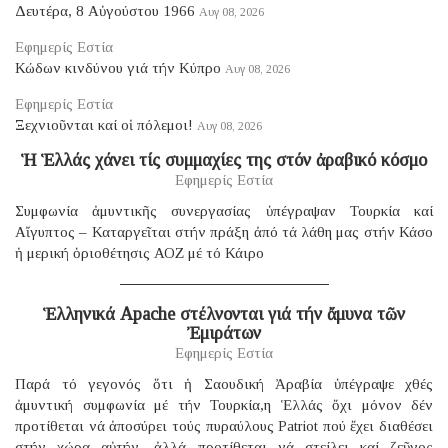
Δευτέρα, 8 Αὐγούστου 1966
Αυγ 08, 2026
Εφημερίς Εστία
Κώδων κινδύνου γιά τήν Κύπρο
Αυγ 08, 2026
Εφημερίς Εστία
Ξεχνιοῦνται καί οἱ πόλεμοι!
Αυγ 08, 2026
Ἡ Ἑλλάς χάνει τίς συμμαχίες της στόν ἀραβικό κόσμο
Εφημερίς Εστία
Συμφωνία ἀμυντικῆς συνεργασίας ὑπέγραψαν Τουρκία καί
Αἴγυπτος – Καταργεῖται στήν πράξη ἀπό τά λάθη μας στήν Κάσο
ἡ μερική ὁριοθέτησις ΑΟΖ μέ τό Κάιρο
Ἑλληνικά Apache στέλνονται γιά τήν ἄμυνα τῶν
Ἐμιράτων
Εφημερίς Εστία
Παρά τό γεγονός ὅτι ἡ Σαουδική Ἀραβία ὑπέγραψε χθές
ἀμυντική συμφωνία μέ τήν Τουρκία,η Ἑλλάς ὄχι μόνον δέν
προτίθεται νά ἀποσύρει τούς πυραύλους Patriot πού ἔχει διαθέσει
στήν χώρα αὐτήν, ἀλλά προτίθεται νά στείλει καί ζεῦγος