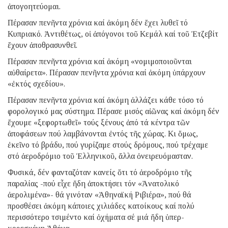
ἀπογοητεύομαι.
Πέρασαν πενῆντα χρόνια καί ἀκόμη δέν ἔχει λυθεῖ τό
Κυπριακό. Ἀντιθέτως, οἱ ἀπόγονοι τοῦ Κεμάλ καί τοῦ Ἐτζεβίτ
ἔχουν ἀποθρασυνθεῖ.
Πέρασαν πενῆντα χρόνια καί ἀκόμη «νομιμοποιοῦνται
αὐθαίρετα». Πέρασαν πενῆντα χρόνια καί ἀκόμη ὑπάρχουν
«ἐκτός σχεδίου».
Πέρασαν πενῆντα χρόνια καί ἀκόμη ἀλλάζει κάθε τόσο τό
φορολογικό μας σύστημα. Πέρασε μισός αἰῶνας καί ἀκόμη δέν
ἔχουμε «ξεφορτωθεῖ» τούς ξένους ἀπό τά κέντρα τῶν
ἀποφάσεων πού λαμβάνονται ἐντός τῆς χώρας. Κι ὅμως,
ἐκεῖνο τό βράδυ, πού γυρίζαμε στούς δρόμους, πού τρέχαμε
στό ἀεροδρόμιο τοῦ Ἑλληνικοῦ, ἄλλα ὀνειρευόμασταν.
Φυσικά, δέν φανταζόταν κανείς ὅτι τό ἀεροδρόμιο τῆς
παραλίας -πού εἶχε ἤδη ἀποκτήσει τόν «Ἀνατολικό
ἀερολιμένα»- θά γινόταν «Ἀθηναϊκή Ριβιέρα», πού θά
προσθέσει ἀκόμη κάποιες χιλιάδες κατοίκους καί πολύ
περισσότερο τσιμέντο καί ὀχήματα σέ μιά ἤδη ὑπερ-