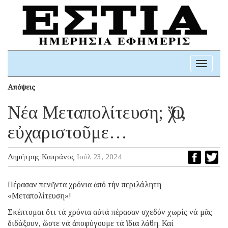
Toggle
navigati
Απόψεις
Νέα Μεταπολίτευση; Ὄχι,
εὐχαριστοῦμε…
Δημήτρης Καπράνος
Ιούλ 23, 2024
Πέρασαν πενῆντα χρόνια ἀπό τήν περιλάλητη
«Μεταπολίτευση»!
Σκέπτομαι ὅτι τά χρόνια αὐτά πέρασαν σχεδόν χωρίς νά μᾶς
διδάξουν, ὥστε νά ἀποφύγουμε τά ἴδια λάθη. Καί