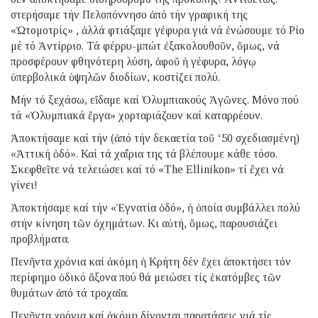
στερήσαμε τήν Πελοπόννησο ἀπό τήν γραφική της
«Ὠτομοτρίς» , ἀλλά φτιάξαμε γέφυρα γιά νά ἑνώσουμε τό Ρίο
μέ τό Ἀντίρριο. Τά φέρρυ-μπώτ ἐξακολουθοῦν, ὅμως, νά
προσφέρουν φθηνότερη λύση, ἀφοῦ ἡ γέφυρα, λόγῳ
ὑπερβολικά ὑψηλῶν διοδίων, κοστίζει πολύ.
Μήν τό ξεχάσω, εἴδαμε καί Ὀλυμπιακούς Ἀγῶνες. Μόνο πού
τά «Ὀλυμπιακά ἔργα» χορταριάζουν καί καταρρέουν.
Ἀποκτήσαμε καί τήν (ἀπό τήν δεκαετία τοῦ ‘50 σχεδιασμένη)
«Ἀττική ὁδό». Καί τά χαΐρια της τά βλέπουμε κάθε τόσο.
Σκεφθεῖτε νά τελειώσει καί τό «The Ellinikon» τί ἔχει νά
γίνει!
Ἀποκτήσαμε καί τήν «Ἐγνατία ὁδό», ἡ ὁποία συμβάλλει πολύ
στήν κίνηση τῶν ὀχημάτων. Κι αὐτή, ὅμως, παρουσιάζει
προβλήματα.
Πενῆντα χρόνια καί ἀκόμη ἡ Κρήτη δέν ἔχει ἀποκτήσει τόν
περίφημο ὁδικό ἄξονα πού θά μειώσει τίς ἑκατόμβες τῶν
θυμάτων ἀπό τά τροχαῖα.
Πενῆντα χρόνια καί ἀκόμη δίνονται παρατάσεις γιά τίς