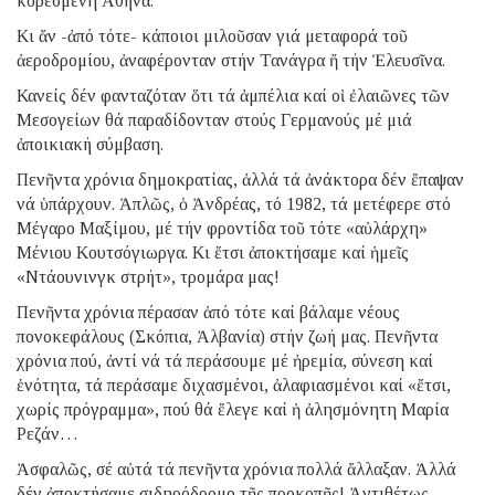
κορεσμένη Ἀθήνα.
Κι ἄν -ἀπό τότε- κάποιοι μιλοῦσαν γιά μεταφορά τοῦ
ἀεροδρομίου, ἀναφέρονταν στήν Τανάγρα ἤ τήν Ἐλευσῖνα.
Κανείς δέν φανταζόταν ὅτι τά ἀμπέλια καί οἱ ἐλαιῶνες τῶν
Μεσογείων θά παραδίδονταν στούς Γερμανούς μέ μιά
ἀποικιακή σύμβαση.
Πενῆντα χρόνια δημοκρατίας, ἀλλά τά ἀνάκτορα δέν ἔπαψαν
νά ὑπάρχουν. Ἁπλῶς, ὁ Ἀνδρέας, τό 1982, τά μετέφερε στό
Μέγαρο Μαξίμου, μέ τήν φροντίδα τοῦ τότε «αὐλάρχη»
Μένιου Κουτσόγιωργα. Κι ἔτσι ἀποκτήσαμε καί ἡμεῖς
«Ντάουνινγκ στρήτ», τρομάρα μας!
Πενῆντα χρόνια πέρασαν ἀπό τότε καί βάλαμε νέους
πονοκεφάλους (Σκόπια, Ἀλβανία) στήν ζωή μας. Πενῆντα
χρόνια πού, ἀντί νά τά περάσουμε μέ ἠρεμία, σύνεση καί
ἑνότητα, τά περάσαμε διχασμένοι, ἀλαφιασμένοι καί «ἔτσι,
χωρίς πρόγραμμα», πού θά ἔλεγε καί ἡ ἀλησμόνητη Μαρία
Ρεζάν…
Ἀσφαλῶς, σέ αὐτά τά πενῆντα χρόνια πολλά ἄλλαξαν. Ἀλλά
δέν ἀποκτήσαμε σιδηρόδρομο τῆς προκοπῆς! Ἀντιθέτως.