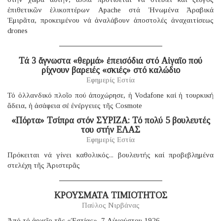
ἐπιθετικῶν ἑλικοπτέρων Apache στά Ἡνωμένα Ἀραβικά
Ἐμιρᾶτα, προκειμένου νά ἀναλάβουν ἀποστολές ἀναχαιτίσεως
drones
Τά 3 ἄγνωστα «θερμά» ἐπεισόδια στό Αἰγαῖο πού
ρίχνουν βαρειές «σκιές» στό καλώδιο
Εφημερίς Εστία
Τό ὁλλανδικό πλοῖο πού ἀποχώρησε, ἡ Vodafone καί ἡ τουρκική
ἄδεια, ἡ ἀσάφεια σέ ἐνέργειες τῆς Cosmote
«Πόρτα» Τσίπρα στόν ΣΥΡΙΖΑ: Τό πολύ 5 βουλευτές
του στήν ΕΛΑΣ
Εφημερίς Εστία
Πρόκειται νά γίνει καθολικός... βουλευτής καί προβεβλημένα
στελέχη τῆς Ἀριστερᾶς
ΚΡΟΥΣΜΑΤΑ ΤΙΜΙΟΤΗΤΟΣ
Παύλος Νιρβάνας
Ἀπό τό ἀρχεῖο τῆς «Ἑστίας», 7 Αὐγούστου 1926