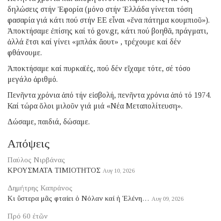
δηλώσεις στήν Ἐφορία (μόνο στήν Ἑλλάδα γίνεται τόση
φασαρία γιά κάτι πού στήν ΕΕ εἶναι «ἕνα πάτημα κουμπιοῦ»).
Ἀποκτήσαμε ἐπίσης καί τό gov.gr, κάτι πού βοηθᾶ, πράγματι,
ἀλλά ἔτσι καί γίνει «μπλάκ ἄουτ» , τρέχουμε καί δέν
φθάνουμε.
Ἀποκτήσαμε καί πυρκαϊές, πού δέν εἴχαμε τότε, σέ τόσο
μεγάλο ἀριθμό.
Πενῆντα χρόνια ἀπό τήν εἰσβολή, πενῆντα χρόνια ἀπό τό 1974.
Καί τώρα ὅλοι μιλοῦν γιά μιά «Νέα Μεταπολίτευση».
Δώσαμε, παιδιά, δώσαμε.
Απόψεις
Παύλος Νιρβάνας
ΚΡΟΥΣΜΑΤΑ ΤΙΜΙΟΤΗΤΟΣ
Αυγ 10, 2026
Δημήτρης Καπράνος
Κι ὕστερα μᾶς φταίει ὁ Νόλαν καί ἡ Ἑλένη…
Αυγ 09, 2026
Πρό 60 ἐτῶν