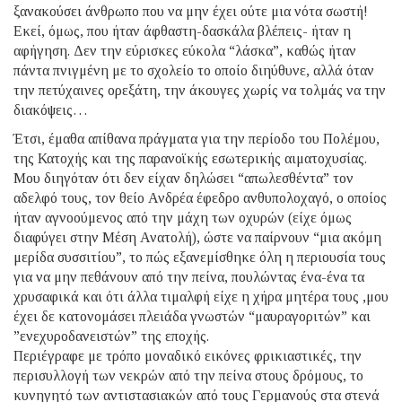
ξανακούσει άνθρωπο που να μην έχει ούτε μια νότα σωστή!
Εκεί, όμως, που ήταν άφθαστη-δασκάλα βλέπεις- ήταν η
αφήγηση. Δεν την εύρισκες εύκολα “λάσκα”, καθώς ήταν
πάντα πνιγμένη με το σχολείο το οποίο διηύθυνε, αλλά όταν
την πετύχαινες ορεξάτη, την άκουγες χωρίς να τολμάς να την
διακόψεις…
Έτσι, έμαθα απίθανα πράγματα για την περίοδο του Πολέμου,
της Κατοχής και της παρανοϊκής εσωτερικής αιματοχυσίας.
Μου διηγόταν ότι δεν είχαν δηλώσει “απωλεσθέντα” τον
αδελφό τους, τον θείο Ανδρέα έφεδρο ανθυπολοχαγό, ο οποίος
ήταν αγνοούμενος από την μάχη των οχυρών (είχε όμως
διαφύγει στην Μέση Ανατολή), ώστε να παίρνουν “μια ακόμη
μερίδα συσσιτίου”, το πώς εξανεμίσθηκε όλη η περιουσία τους
για να μην πεθάνουν από την πείνα, πουλώντας ένα-ένα τα
χρυσαφικά και ότι άλλα τιμαλφή είχε η χήρα μητέρα τους ,μου
έχει δε κατονομάσει πλειάδα γνωστών “μαυραγοριτών” και
”ενεχυροδανειστών” της εποχής.
Περιέγραφε με τρόπο μοναδικό εικόνες φρικιαστικές, την
περισυλλογή των νεκρών από την πείνα στους δρόμους, το
κυνηγητό των αντιστασιακών από τους Γερμανούς στα στενά