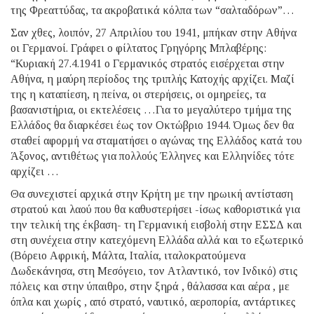
της Φρεαττύδας, τα ακροβατικά κόλπα των “σαλταδόρων”…
Σαν χθες, λοιπόν, 27 Απριλίου του 1941, μπήκαν στην Αθήνα
οι Γερμανοί. Γράφει ο φίλτατος Γρηγόρης Μπλαβέρης:
“Κυριακή 27.4.1941 ο Γερμανικός στρατός εισέρχεται στην
Αθήνα, η μαύρη περίοδος της τριπλής Κατοχής αρχίζει. Μαζί
της η καταπίεση, η πείνα, οι στερήσεις, οι ομηρείες, τα
βασανιστήρια, οι εκτελέσεις …Για το μεγαλύτερο τμήμα της
Ελλάδος θα διαρκέσει έως τον Οκτώβριο 1944. Όμως δεν θα
σταθεί αφορμή να σταματήσει ο αγώνας της Ελλάδος κατά του
Άξονος, αντιθέτως για πολλούς Έλληνες και Ελληνίδες τότε
αρχίζει …
Θα συνεχιστεί αρχικά στην Κρήτη με την ηρωική αντίσταση
στρατού και λαού που θα καθυστερήσει -ίσως καθοριστικά για
την τελική της έκβαση- τη Γερμανική εισβολή στην ΕΣΣΔ και
στη συνέχεια στην κατεχόμενη Ελλάδα αλλά και το εξωτερικό
(Βόρειο Αφρική, Μάλτα, Ιταλία, ιταλοκρατούμενα
Δωδεκάνησα, στη Μεσόγειο, τον Ατλαντικό, τον Ινδικό) στις
πόλεις και στην ύπαιθρο, στην ξηρά , θάλασσα και αέρα , με
όπλα και χωρίς , από στρατό, ναυτικό, αεροπορία, αντάρτικες