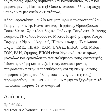
οργανώσεις, ομάδες σαμποτέρ και κατασκοπείας αλλά και
μεμονωμένους Πατριώτες! Οπού κτυπούσε ελληνική ψυχή
υπήρχε και μία εστία Αντιστάσεως…
Λέλα Καραγιάννη, Ιουλία Μπίμπα, Ηρώ Κωνσταντοπούλου,
Γεώργιος Ιβανόφ, Κωνσταντίνος Περρίκος, Θρασύβουλος
Τσακαλώτος, Χριστόδουλος και Ιωάννης Τσιγάντες, Ιωάννης
Τούμπας, Νικόλαος Ρουσσέν, Μίλτος Ιατρίδης, Ιερός Λόχος,
Ταξιαρχία Ρίμινι, “Αδρίας”, “Παπανικολής”, “Βασίλισσα
Ολγα”, ΕΔΕΣ, ΠΕΑΝ, ΕΑΜ -ΕΛΑΣ,, ΕΚΚΑ- 5/42, Μίδας,
ΕΟΚ, ΡΑΝ, Ομηρος, ΕΠΟΝ είναι λίγα ονόματα ατόμων,
μονάδων και οργανώσεων που πολέμησαν τους κατακτητές,
δίδοντας ακόμη και την ζωή τους, συνεισφέροντας
αποφασιστικά στην Απελευθέρωση και τη Νίκη.Θα τους
θυμόμαστε (όπως και όλους τους συναγωνιστές τους) με
ευγνωμοσύνη …ΑΘΑΝΑΤΟΙ !”…Να μην τα ξεχνάμε αυτά,
παρακαλώ. Κυρίως δε τα ονόματα!
Απόψεις
Πρό 60 ἐτῶν
Δευτέρα, 8 Αὐγούστου 1966
Αυγ 08, 2026