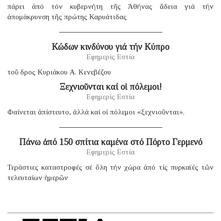
πάρει ἀπό τόν κυβερνήτη τῆς Ἀθήνας ἄδεια γιά τήν
ἀπομάκρυνση τῆς πρώτης Καρυάτιδας
Κώδων κινδύνου γιά τήν Κύπρο
Εφημερίς Εστία
τοῦ δρος Κυριάκου Α. Κενεβέζου
Ξεχνιοῦνται καί οἱ πόλεμοι!
Εφημερίς Εστία
Φαίνεται ἀπίστευτο, ἀλλά καί οἱ πόλεμοι «ξεχνιοῦνται».
Πάνω ἀπό 150 σπίτια καμένα στό Πόρτο Γερμενό
Εφημερίς Εστία
Τεράστιες καταστροφές σέ ὅλη τήν χώρα ἀπό τίς πυρκαϊές τῶν
τελευταίων ἡμερῶν