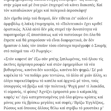
στήν χώρα καί μέ ἕνα γιώτ ἐπιχειρεῖ νά κάνει διακοπές. Καί
τόν καταδιώκουν μέχρι καί πολεμικά ἀεροσκάφη!
Δέν εἴμεθα ὑπέρ τοῦ θεσμοῦ, δέν τίθεται ἐπ’ οὐδενί ἐν
ἀμφιβόλῳ ἡ λαϊκή ἐτυμηγορία, τό «Πολιτειακό» ἔχει κριθεῖ
ὁριστικῶς. Ἀλλά αὐτό δέν μᾶς στερεῖ τήν δυνατότητα νά
παρατηροῦμε ἐξ ἀποστάσεως καί νά πιστεύουμε ὅτι ὅλα θά
ἔπρεπε καί θά μποροῦσαν νά εἶναι διαφορετικά, ἄν δέν
ἤμασταν ὁ λαός τόν ὁποῖον τόσο εὔστοχα περιέγραψε ὁ Σουρῆς
στό ποίημά του «Ὁ Ρωμηός»:
«Στόν καφενέ ἀπ’ ἔξω σάν μπέης ξαπλωμένος, τοῦ ἥλιου τίς
ἀκτῖνες ἀχόρταγα ρουφῶ/ καί στῶν ἐφημερίδων τά νέα
βυθισμένος, κανένα δέν κοιτάζω, κανένα δέν ψηφῶ./ Σέ μιά
καρέκλα τό ’να ποδάρι μου τεντώνω, τό ἄλλο σέ μιάν ἄλλη, κι
ὀλίγο παρεκεῖ/ἀφήνω τό καπέλο καί ἀρχινῶ μέ τόνο, τούς
ὑπουργούς νά βρίζω καί τήν πολιτική./ Ψυχή μου! τί λιακάδα,
τί οὐρανός, τί φύσις! Ἀχνίζει ἐμπροστά μου ὁ καϊμακλῆς
καφές/ κι’ ἐγώ κατεμπνευσμένος γιά ὅλα φέρνω κρίσεις καί
μόνος μου τίς βρίσκω μεγάλες καί σοφές./ Βρίζω Ἐγγλέζους,
Ρώσους καί ὅποιους ἄλλους θέλω καί στρίβω τό μουστάκι μ’