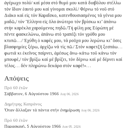
ἀγέρωχο πολύ/ καί μέσα στό θυμό μου κατά διαβόλου στέλλω
τόν ἴδιον ἑαυτό μου καί γίνομαι σκυλί./ Φέρνω τό νοῦ στό
Διᾶκο καί εἰς τόν Καραΐσκο, κατενθουσιασμένος τά γένια μου
μαδῶ,/ τόν Ἕλληνα εἰς ὅλα ἀνώτερο τόν βρίσκω κι’ ἀπάνω
στήν καρέκλα χαρούμενος πηδῶ./Τή φίλη μας Εὐρώπη μέ
πέντε φασκελώνω, ἀπάνω στό τραπέζι τόν γρόθο μου
κτυπῶ…/ Ἐχύθη ὁ καφές μου, τά ροῦχα μου λερώνω κι’ ὅσες
βλασφημίες ξέρω, ἀρχίζω νά τίς πῶ./ Στόν καφετζῆ ξεσπάω…
φωτιά κι ἐκεῖνος παίρνει, ἀμέσως ἄνω-κάτω τοῦ κάνω τόν
μπουφέ,/ τόν βρίζω καί μέ βρίζει, τόν δέρνω καί μέ δέρνει καί
τέλος… δέν πληρώνω δεκάρα στόν καφέ!»…
Απόψεις
Πρό 60 ἐτῶν
Σάββατον, 6 Αὐγούστου 1966
Αυγ 06, 2026
Δημήτρης Καπράνος
Ὅταν ἄλλαξαν τά πάντα στήν ἐνημέρωση
Αυγ 06, 2026
Πρό 60 ἐτῶν
Παρασκευή, 5 Αὐγούστου 1966
Αυγ 05, 2026