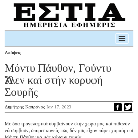
Toggle
navigati
Απόψεις
Μόντυ Πάυθον, Γούντυ
Ἄλλεν καί στήν κορυφή
Σουρῆς
Δημήτρης Καπράνος
Ιαν 17, 2023
Μέ ὅσα τραγελαφικά συμβαίνουν στήν χώρα μας καί πιθανόν
νά συμβοῦν, ἀπορεῖ κανείς πῶς δέν μᾶς εἶχαν πάρει χαμπάρι οἱ
Μόντυ Πάυθον νά μᾶς κάνουν ταινία.