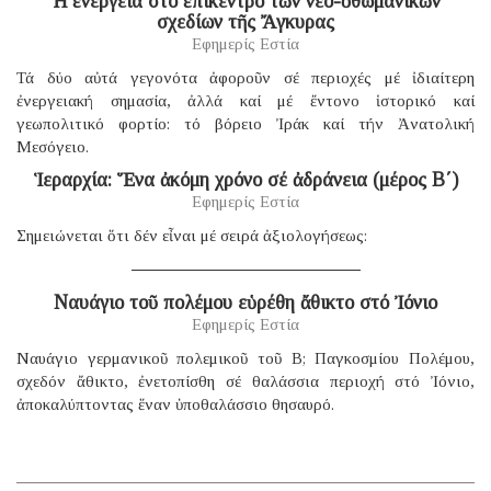
Ἡ ἐνέργεια στό ἐπίκεντρο τῶν νεο-ὀθωμανικῶν
σχεδίων τῆς Ἄγκυρας
Εφημερίς Εστία
Τά δύο αὐτά γεγονότα ἀφοροῦν σέ περιοχές μέ ἰδιαίτερη
ἐνεργειακή σημασία, ἀλλά καί μέ ἔντονο ἱστορικό καί
γεωπολιτικό φορτίο: τό βόρειο Ἰράκ καί τήν Ἀνατολική
Μεσόγειο.
Ἱεραρχία: Ἕνα ἀκόμη χρόνο σέ ἀδράνεια (μέρος B΄)
Εφημερίς Εστία
Σημειώνεται ὅτι δέν εἶναι μέ σειρά ἀξιολογήσεως:
Ναυάγιο τοῦ πολέμου εὑρέθη ἄθικτο στό Ἰόνιο
Εφημερίς Εστία
Ναυάγιο γερμανικοῦ πολεμικοῦ τοῦ B; Παγκοσμίου Πολέμου,
σχεδόν ἄθικτο, ἐνετοπίσθη σέ θαλάσσια περιοχή στό Ἰόνιο,
ἀποκαλύπτοντας ἕναν ὑποθαλάσσιο θησαυρό.