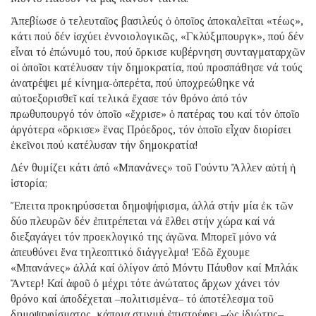
Ἀπεβίωσε ὁ τελευταῖος βασιλεύς ὁ ὁποῖος ἀποκαλεῖται «τέως»,
κάτι πού δέν ἰσχύει ἐννοιολογικῶς, «Γκλύξμπουργκ», πού δέν
εἶναι τό ἐπώνυμό του, πού ὅρκισε κυβέρνηση συνταγματαρχῶν
οἱ ὁποῖοι κατέλυσαν τήν δημοκρατία, πού προσπάθησε νά τούς
ἀνατρέψει μέ κίνημα-ὀπερέτα, πού ὑποχρεώθηκε νά
αὐτοεξορισθεῖ καί τελικά ἔχασε τόν θρόνο ἀπό τόν
πρωθυπουργό τόν ὁποῖο «ἔχρισε» ὁ πατέρας του καί τόν ὁποῖο
ἀργότερα «ὅρκισε» ἕνας Πρόεδρος, τόν ὁποῖο εἶχαν διορίσει
ἐκεῖνοι πού κατέλυσαν τήν δημοκρατία!
Δέν θυμίζει κάτι ἀπό «Μπανάνες» τοῦ Γούντυ Ἄλλεν αὐτή ἡ
ἱστορία;
Ἔπειτα προκηρύσσεται δημοψήφισμα, ἀλλά στήν μία ἐκ τῶν
δύο πλευρῶν δέν ἐπιτρέπεται νά ἔλθει στήν χώρα καί νά
διεξαγάγει τόν προεκλογικό της ἀγῶνα. Μπορεῖ μόνο νά
ἀπευθύνει ἕνα τηλεοπτικό διάγγελμα! Ἐδῶ ἔχουμε
«Μπανάνες» ἀλλά καί ὀλίγον ἀπό Μόντυ Πάυθον καί Μπλάκ
Ἄντερ! Καί ἀφοῦ ὁ μέχρι τότε ἀνώτατος ἄρχων χάνει τόν
θρόνο καί ἀποδέχεται –πολιτισμένα– τό ἀποτέλεσμα τοῦ
δημοψηφίσματος, κάποια στιγμή ἐπιστρέφει –ὡς ἰδιώτης–