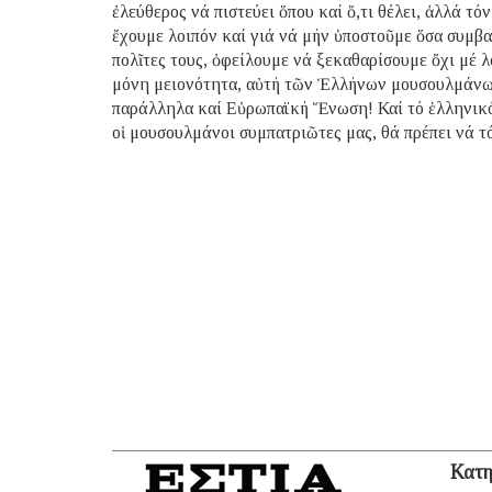
ἐλεύθερος νά πιστεύει ὅπου καί ὅ,τι θέλει, ἀλλά τό
ἔχουμε λοιπόν καί γιά νά μήν ὑποστοῦμε ὅσα συμβα
πολῖτες τους, ὀφείλουμε νά ξεκαθαρίσουμε ὄχι μέ λ
μόνη μειονότητα, αὐτή τῶν Ἑλλήνων μουσουλμάνων
παράλληλα καί Εὐρωπαϊκή Ἕνωση! Καί τό ἑλληνικό
οἱ μουσουλμάνοι συμπατριῶτες μας, θά πρέπει νά τό
Κατη