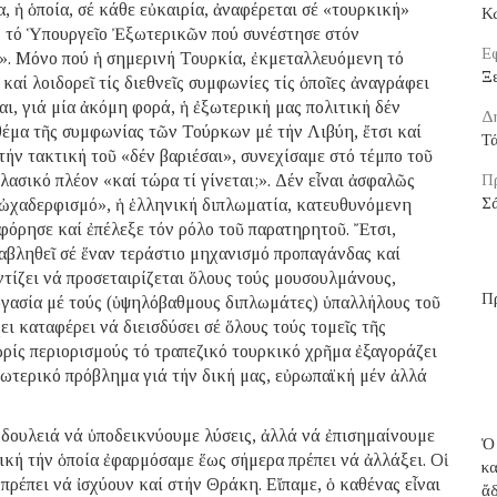
, ἡ ὁποία, σέ κάθε εὐκαιρία, ἀναφέρεται σέ «τουρκική»
Κ
, τό Ὑπουργεῖο Ἐξωτερικῶν πού συνέστησε στόν
Εφ
ς». Μόνο πού ἡ σημερινή Τουρκία, ἐκμεταλλευόμενη τό
Ξε
καί λοιδορεῖ τίς διεθνεῖς συμφωνίες τίς ὁποῖες ἀναγράφει
ι, γιά μία ἀκόμη φορά, ἡ ἐξωτερική μας πολιτική δέν
Δ
θέμα τῆς συμφωνίας τῶν Τούρκων μέ τήν Λιβύη, ἔτσι καί
Τ
ήν τακτική τοῦ «δέν βαριέσαι», συνεχίσαμε στό τέμπο τοῦ
λασικό πλέον «καί τώρα τί γίνεται;». Δέν εἶναι ἀσφαλῶς
Π
Σ
«ὠχαδερφισμό», ἡ ἑλληνική διπλωματία, κατευθυνόμενη
αφόρησε καί ἐπέλεξε τόν ρόλο τοῦ παρατηρητοῦ. Ἔτσι,
εταβληθεῖ σέ ἕναν τεράστιο μηχανισμό προπαγάνδας καί
ντίζει νά προσεταιρίζεται ὅλους τούς μουσουλμάνους,
Π
ργασία μέ τούς (ὑψηλόβαθμους διπλωμάτες) ὑπαλλήλους τοῦ
ι καταφέρει νά διεισδύσει σέ ὅλους τούς τομεῖς τῆς
ίς περιορισμούς τό τραπεζικό τουρκικό χρῆμα ἐξαγοράζει
ἐσωτερικό πρόβλημα γιά τήν δική μας, εὐρωπαϊκή μέν ἀλλά
ς δουλειά νά ὑποδεικνύουμε λύσεις, ἀλλά νά ἐπισημαίνουμε
Ὁ
τική τήν ὁποία ἐφαρμόσαμε ἕως σήμερα πρέπει νά ἀλλάξει. Οἱ
κ
πρέπει νά ἰσχύουν καί στήν Θράκη. Εἴπαμε, ὁ καθένας εἶναι
ἄ