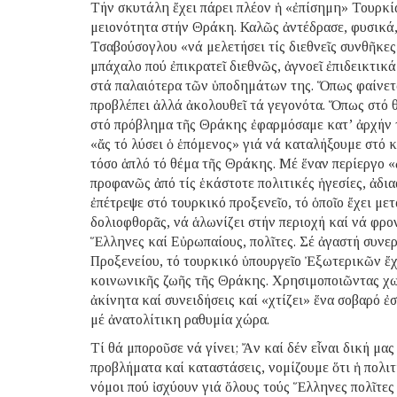
Τήν σκυτάλη ἔχει πάρει πλέον ἡ «ἐπίσημη» Τουρκία
μειονότητα στήν Θράκη. Καλῶς ἀντέδρασε, φυσικά
Τσαβούσογλου «νά μελετήσει τίς διεθνεῖς συνθῆκε
μπάχαλο πού ἐπικρατεῖ διεθνῶς, ἀγνοεῖ ἐπιδεικτικά 
στά παλαιότερα τῶν ὑποδημάτων της. Ὅπως φαίνετα
προβλέπει ἀλλά ἀκολουθεῖ τά γεγονότα. Ὅπως στό 
στό πρόβλημα τῆς Θράκης ἐφαρμόσαμε κατ’ ἀρχήν τ
«ἄς τό λύσει ὁ ἑπόμενος» γιά νά καταλήξουμε στό κ
τόσο ἁπλό τό θέμα τῆς Θράκης. Μέ ἕναν περίεργο 
προφανῶς ἀπό τίς ἑκάστοτε πολιτικές ἡγεσίες, ἀδι
ἐπέτρεψε στό τουρκικό προξενεῖο, τό ὁποῖο ἔχει μ
δολιοφθορᾶς, νά ἁλωνίζει στήν περιοχή καί νά φρο
Ἕλληνες καί Εὐρωπαίους, πολῖτες. Σέ ἀγαστή συνε
Προξενείου, τό τουρκικό ὑπουργεῖο Ἐξωτερικῶν ἔχε
κοινωνικῆς ζωῆς τῆς Θράκης. Χρησιμοποιῶντας χωρ
ἀκίνητα καί συνειδήσεις καί «χτίζει» ἕνα σοβαρό 
μέ ἀνατολίτικη ραθυμία χώρα.
Τί θά μποροῦσε νά γίνει; Ἄν καί δέν εἶναι δική μα
προβλήματα καί καταστάσεις, νομίζουμε ὅτι ἡ πολι
νόμοι πού ἰσχύουν γιά ὅλους τούς Ἕλληνες πολῖτες 