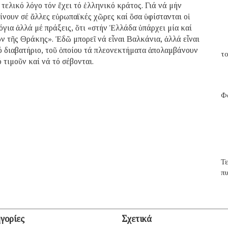
ν τελικό λόγο τόν ἔχει τό ἑλληνικό κράτος. Γιά νά μήν
ίνουν σέ ἄλλες εὐρωπαϊκές χῶρες καί ὅσα ὑφίστανται οἱ
όγια ἀλλά μέ πράξεις, ὅτι «στήν Ἑλλάδα ὑπάρχει μία καί
 τῆς Θράκης». Ἐδῶ μπορεῖ νά εἶναι Βαλκάνια, ἀλλά εἶναι
 διαβατήριο, τοῦ ὁποίου τά πλεονεκτήματα ἀπολαμβάνουν
το
 τιμοῦν καί νά τό σέβονται.
Φα
Τ
π
γορίες
Σχετικά