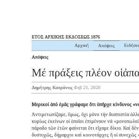
ΕΤΟΣ ΑΡΧΙΚΗΣ ΕΚΔΟΣΕΩΣ 1876
Αρχική
Ειδήσε
Απόψεις
Απόψεις
Μέ πράξεις πλέον οἱ ἀπ
Δημήτρης Καπράνος
Φεβ 21, 2020
Μερικοί ἀπό ἐμᾶς γράφαμε ὅτι ὑπῆρχε κίνδυνος «ν
Ἀντιμετωπίζαμε, ὅμως, ὄχι μόνο τήν δυσπιστία ἀλλ
κυρίως ἐκείνων οἱ ὁποῖοι ἐπιμένουν νά «μονοπωλο
πάροδο τῶν ἐτῶν φαίνεται ὅτι εἴχαμε δίκιο. Καί δέν
δυστυχῶς, δήμαρχοι καί κοινοτάρχες ἤ οἱ συνεχῶ