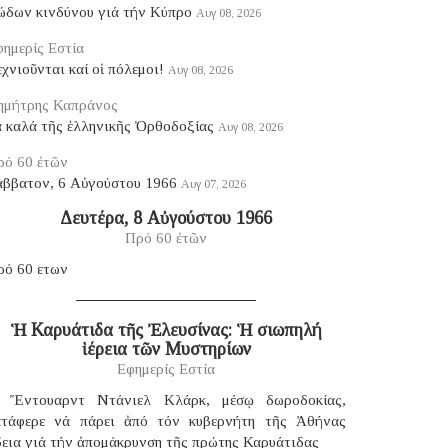
ώδων κινδύνου γιά τήν Κύπρο
Αυγ 08, 2026
ημερίς Εστία
χνιοῦνται καί οἱ πόλεμοι!
Αυγ 08, 2026
ημήτρης Καπράνος
ά καλά τῆς ἑλληνικῆς Ὀρθοδοξίας
Αυγ 08, 2026
ρό 60 ἐτῶν
άββατον, 6 Αὐγούστου 1966
Αυγ 07, 2026
Δευτέρα, 8 Αὐγούστου 1966
Πρό 60 ἐτῶν
ρό 60 ετων
Ἡ Καρυάτιδα τῆς Ἐλευσίνας: Ἡ σιωπηλή
ἱέρεια τῶν Μυστηρίων
Εφημερίς Εστία
 Ἔντουαρντ Ντάνιελ Κλάρκ, μέσῳ δωροδοκίας,
ατάφερε νά πάρει ἀπό τόν κυβερνήτη τῆς Ἀθήνας
δεια γιά τήν ἀπομάκρυνση τῆς πρώτης Καρυάτιδας