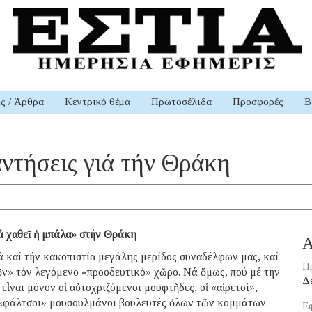
ις / Άρθρα
Κεντρικό θέμα
Πρωτοσέλιδα
Προσφορές
Β
αντήσεις γιά τήν Θράκη
ά χαθεῖ ἡ μπάλα» στήν Θράκη
Α
ά καί τήν κακοπιστία μεγάλης μερίδος συναδέλφων μας, καί
Π
ῦν» τόν λεγόμενο «προοδευτικό» χῶρο. Νά ὅμως, πού μέ τήν
Δ
 εἶναι μόνον οἱ αὐτοχριζόμενοι μουφτῆδες, οἱ «αἱρετοί»,
ς «φάλτσοι» μουσουλμάνοι βουλευτές ὅλων τῶν κομμάτων.
Εφ