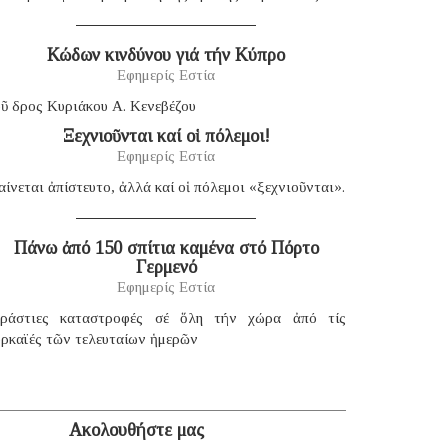
Κώδων κινδύνου γιά τήν Κύπρο
Εφημερίς Εστία
ῦ δρος Κυριάκου Α. Κενεβέζου
Ξεχνιοῦνται καί οἱ πόλεμοι!
Εφημερίς Εστία
ίνεται ἀπίστευτο, ἀλλά καί οἱ πόλεμοι «ξεχνιοῦνται».
Πάνω ἀπό 150 σπίτια καμένα στό Πόρτο
Γερμενό
Εφημερίς Εστία
εράστιες καταστροφές σέ ὅλη τήν χώρα ἀπό τίς
υρκαϊές τῶν τελευταίων ἡμερῶν
Ακολουθήστε μας