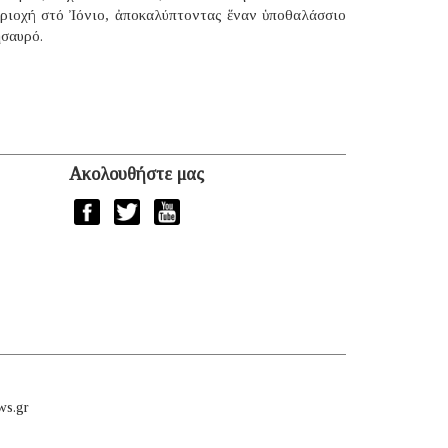
εριοχή στό Ἰόνιο, ἀποκαλύπτοντας ἕναν ὑποθαλάσσιο
ησαυρό.
Ακολουθήστε μας
ws.gr