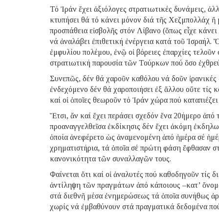
Τό Ἰράν ἔχει ἀξιόλογες στρατιωτικές δυνάμεις, ἀλλ
κτυπήσει θά τό κάνει μόνον διά τῆς Χεζμπολλάχ ἤ
προσπάθεια εἰσβολῆς στόν Λίβανο (ὅπως εἶχε κάνει κ
νά ἀναλάβει ἐπιθετική ἐνέργεια κατά τοῦ Ἰσραήλ. 
ἐμφυλίου πολέμου, ἐνῷ οἱ βόρειες ἐπαρχίες τελοῦν
στρατιωτική παρουσία τῶν Τούρκων πού ὅσο ἐχθρεύο
Συνεπῶς, δέν θά χαροῦν καθόλου νά δοῦν ἰρανικές 
ἐνδεχόμενο δέν θά χαροποιήσει ἐξ ἄλλου οὔτε τίς 
καί οἱ ὁποῖες θεωροῦν τό Ἰράν χώρα πού καταπιέζει
Ἔτσι, ἄν καί ἔχει περάσει σχεδόν ἕνα 20ήμερο ἀπό
προαναγγελθεῖσα ἐκδίκησις δέν ἔχει ἀκόμη ἐκδηλωθ
ὁποία ἀνεφέρετο ὡς ἀναμενομένη ἀπό ἡμέρα σέ ἡμέρ
χρηματιστήρια, τά ὁποῖα σέ πρώτη φάση ἔφθασαν σ
κανονικότητα τῶν συναλλαγῶν τους.
Φαίνεται ὅτι καί οἱ ἀναλυτές πού καθοδηγοῦν τίς 
ἀντίληψη τῶν πραγμάτων ἀπό κάποιους –κατ’ ὄνομα 
στά διεθνῆ μέσα ἐνημερώσεως τά ὁποῖα συνήθως ἀρ
χωρίς νά ἐμβαθύνουν στά πραγματικά δεδομένα πού