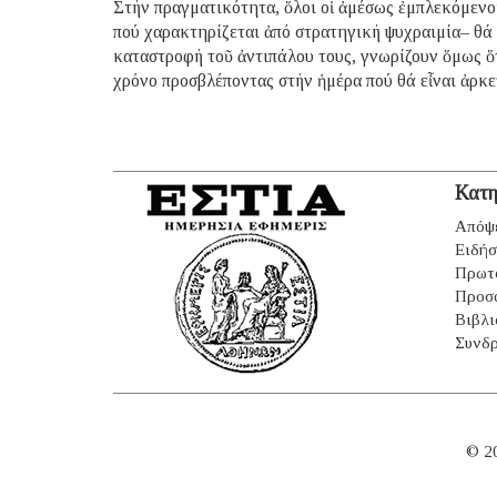
Στήν πραγματικότητα, ὅλοι οἱ ἀμέσως ἐμπλεκόμενο
πού χαρακτηρίζεται ἀπό στρατηγική ψυχραιμία– θά 
καταστροφή τοῦ ἀντιπάλου τους, γνωρίζουν ὅμως ὅτ
χρόνο προσβλέποντας στήν ἡμέρα πού θά εἶναι ἀρκε
Κατη
Απόψ
Ειδήσ
Πρωτ
Προσ
Βιβλι
Συνδρ
© 2