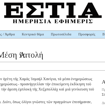
ις / Άρθρα
Κεντρικό θέμα
Πρωτοσέλιδα
Προσφορές
Β
Μέση Ἀνατολή
ἡγέτη τῆς Χαμάς Ἰσμαήλ Χανίγια, τά μέσα ἐνημερώσεως
Α
νημερώσεως– προανήγγελλαν τήν ἐπικείμενη ἐκδίκηση τοῦ
, τήν ἄμεση ἐμπλοκή τῆς Χεζμπολλάχ καί μιά γενίκευση τοῦ
Π
Σ
ι. Διότι, ὅπως ὀλίγοι γνῶστες τῶν πραγμάτων ἐπεσήμαναν,
Δ