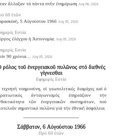
ταν ἄλλαξαν τά πάντα στήν ἐνημέρωση
Αυγ 06, 2026
ρό 60 ἐτῶν
αρασκευή, 5 Αὐγούστου 1966
Αυγ 05, 2026
ημερίς Εστία
ύργος ἐλέγχου ἡ Ἀστυνομία;
Αυγ 05, 2026
ημερίς Εστία
ρίν 90 χρόνια…
Αυγ 05, 2026
 ρόλος τοῦ ἐνεργειακοῦ πυλῶνος στό διεθνές
γίγνεσθαι
Εφημερίς Εστία
 τεχνητή νοημοσύνη, οἱ γεωπολιτικές διαμάχες καί ὁ
τρατιωτικός ἀνταγωνισμός ἐπηρεάζουν τήν
νθεκτικότητα τῶν ἐνεργειακῶν συστημάτων, πού
οτελοῦν σημαντικό πυλῶνα γιά τήν ἐθνική ἀσφάλεια.
Σάββατον, 6 Αὐγούστου 1966
Πρό 60 ἐτῶν