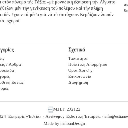
ι στόν πόλεμο τῆς Γάζας –μέ μοναδική ἐξαίρεση τήν Αἴγυπτο
π
ἤθελαν μέν τήν γενίκευση τοῦ πολέμου καί τήν πλήρη
θ
ι δέν ἔχουν τά μέσα γιά νά τό ἐπιτύχουν. Κερδίζουν λοιπόν
τά ἰσχυροί.
γορίες
Σχετικά
εις
Ταυτότητα
εις / Άρθρα
Πολιτική Απορρήτου
οσέλιδα
Όροι Χρήσης
φορές
Επικοινωνία
οθήκη Εστίας
Διαφήμιση
ομές
Μ.Η.Τ. 232122
024. Ἐφημερίς «Ἑστία» - Ἀνώνυμος Ἐκδοτική Ἑταιρεία -
info@estiane
Made by
minoanDesign