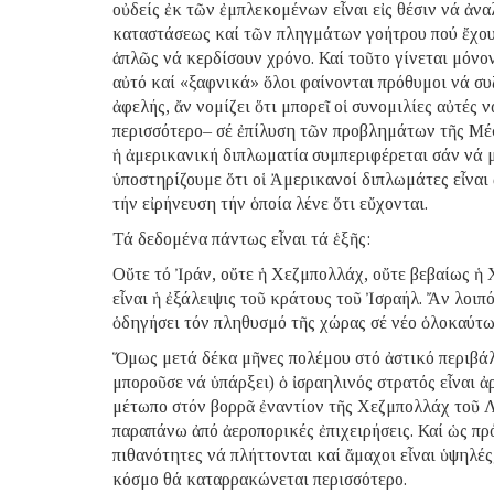
οὐδείς ἐκ τῶν ἐμπλεκομένων εἶναι εἰς θέσιν νά ἀν
καταστάσεως καί τῶν πληγμάτων γοήτρου πού ἔχουν
ἁπλῶς νά κερδίσουν χρόνο. Καί τοῦτο γίνεται μόνο
αὐτό καί «ξαφνικά» ὅλοι φαίνονται πρόθυμοι νά συ
ἀφελής, ἄν νομίζει ὅτι μπορεῖ οἱ συνομιλίες αὐτέ
περισσότερο– σέ ἐπίλυση τῶν προβλημάτων τῆς Μέ
ἡ ἀμερικανική διπλωματία συμπεριφέρεται σάν νά 
ὑποστηρίζουμε ὅτι οἱ Ἀμερικανοί διπλωμάτες εἶναι
τήν εἰρήνευση τήν ὁποία λένε ὅτι εὔχονται.
Τά δεδομένα πάντως εἶναι τά ἑξῆς:
Οὔτε τό Ἰράν, οὔτε ἡ Χεζμπολλάχ, οὔτε βεβαίως ἡ 
εἶναι ἡ ἐξάλειψις τοῦ κράτους τοῦ Ἰσραήλ. Ἄν λοιπ
ὁδηγήσει τόν πληθυσμό τῆς χώρας σέ νέο ὁλοκαύτωμα
Ὅμως μετά δέκα μῆνες πολέμου στό ἀστικό περιβάλλ
μποροῦσε νά ὑπάρξει) ὁ ἰσραηλινός στρατός εἶναι ἀ
μέτωπο στόν βορρᾶ ἐναντίον τῆς Χεζμπολλάχ τοῦ Λι
παραπάνω ἀπό ἀεροπορικές ἐπιχειρήσεις. Καί ὡς πρό
πιθανότητες νά πλήττονται καί ἄμαχοι εἶναι ὑψηλές
κόσμο θά καταρρακώνεται περισσότερο.