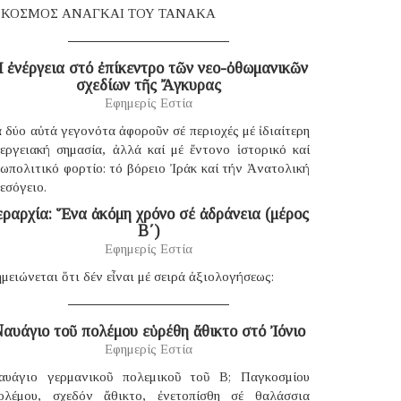
 ΚΟΣΜΟΣ ΑΝΑΓΚΑΙ ΤΟΥ ΤΑΝΑΚΑ
 ἐνέργεια στό ἐπίκεντρο τῶν νεο-ὀθωμανικῶν
σχεδίων τῆς Ἄγκυρας
Εφημερίς Εστία
 δύο αὐτά γεγονότα ἀφοροῦν σέ περιοχές μέ ἰδιαίτερη
νεργειακή σημασία, ἀλλά καί μέ ἔντονο ἱστορικό καί
ωπολιτικό φορτίο: τό βόρειο Ἰράκ καί τήν Ἀνατολική
εσόγειο.
εραρχία: Ἕνα ἀκόμη χρόνο σέ ἀδράνεια (μέρος
B΄)
Εφημερίς Εστία
μειώνεται ὅτι δέν εἶναι μέ σειρά ἀξιολογήσεως:
αυάγιο τοῦ πολέμου εὑρέθη ἄθικτο στό Ἰόνιο
Εφημερίς Εστία
αυάγιο γερμανικοῦ πολεμικοῦ τοῦ B; Παγκοσμίου
ολέμου, σχεδόν ἄθικτο, ἐνετοπίσθη σέ θαλάσσια