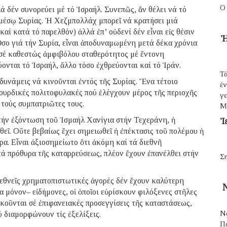
Ο
ά δέν συνορεύει μέ τό Ἰσραήλ. Συνεπῶς, ἄν θέλει νά τό
 μέσῳ Συρίας. Ἡ Χεζμπολλάχ μπορεῖ νά κρατήσει μιά
αί κατά τό παρελθόν) ἀλλά ἐπ’ οὐδενί δέν εἶναι εἰς θέσιν
Ἡ
Ὅσο γιά τήν Συρία, εἶναι ἀποδυναμωμένη μετά δέκα χρόνια
 σέ καθεστώς ἀμφιβόλου σταθερότητος μέ ἔντονη
νται τό Ἰσραήλ, ἄλλο τόσο ἐχθρεύονται καί τό Ἰράν.
Τά
δυνάμεις νά κινοῦνται ἐντός τῆς Συρίας. Ἕνα τέτοιο
ἐ
κουρδικές πολιτοφυλακές πού ἐλέγχουν μέρος τῆς περιοχῆς
γε
 τούς συμπατριῶτες τους.
Μ
 τήν ἐξόντωση τοῦ Ἰσμαήλ Χανίγια στήν Τεχεράνη, ἡ
Ἱ
εῖ. Οὔτε βεβαίως ἔχει σημειωθεῖ ἡ ἐπέκτασις τοῦ πολέμου ἡ
α. Εἶναι ἀξιοσημείωτο ὅτι ἀκόμη καί τά διεθνῆ
τά πρόθυρα τῆς καταρρεύσεως, πλέον ἔχουν ἐπανέλθει στήν
Ση
διεθνεῖς χρηματοπιστωτικές ἀγορές δέν ἔχουν καλύτερη
Ν
μόνον– εἰδήμονες, οἱ ὁποῖοι εὑρίσκουν φιλόξενες στῆλες
κοῦνται σέ ἐπιφανειακές προσεγγίσεις τῆς καταστάσεως,
Ν
 διαμορφώνουν τίς ἐξελίξεις.
Π