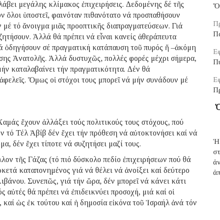
αλάβει μεγάλης κλίμακος ἐπιχειρήσεις. Δεδομένης δέ τῆς
Ὅ
 ὅλοι ὑποστεῖ, φαινόταν πιθανότατο νά προσπαθήσουν
Π
ν μέ τό ἄνοιγμα μιᾶς προοπτικῆς διαπραγματεύσεων. Γιά
Π
ζητήσουν. Ἀλλά θά πρέπει νά εἶναι κανείς ἀθεράπευτα
ς νά ὁδηγήσουν σέ πραγματική κατάπαυση τοῦ πυρός ἤ –ἀκόμη
Εφ
σης Ἀνατολῆς. Ἀλλά δυστυχῶς, πολλές φορές μέχρι σήμερα,
Π
μήν καταλαβαίνει τήν πραγματικότητα. Δέν θά
 ἀφελεῖς. Ὅμως οἱ στόχοι τους μπορεῖ νά μήν συνάδουν μέ
Εφ
Π
Ὁ
Χαμάς ἔχουν ἀλλάξει τούς πολιτικούς τους στόχους, πού
όν τό Τέλ Ἀβίβ δέν ἔχει τήν πρόθεση νά αὐτοκτονήσει καί νά
Ἡ
, δέν ἔχει τίποτε νά συζητήσει μαζί τους.
σ
ον τῆς Γάζας (τό πιό δύσκολο πεδίο ἐπιχειρήσεων πού θά
ἀ
ρκετά καταπονημένος γιά νά θέλει νά ἀνοίξει καί δεύτερο
ἀπ
βάνου. Συνεπῶς, γιά τήν ὥρα, δέν μπορεῖ νά κάνει κάτι
ς αὐτές θά πρέπει νά ἐπιδεικνύει προσοχή, μιά καί οἱ
, καί ὡς ἐκ τούτου καί ἡ δημοσία εἰκόνα τοῦ Ἰσραήλ ἀνά τόν