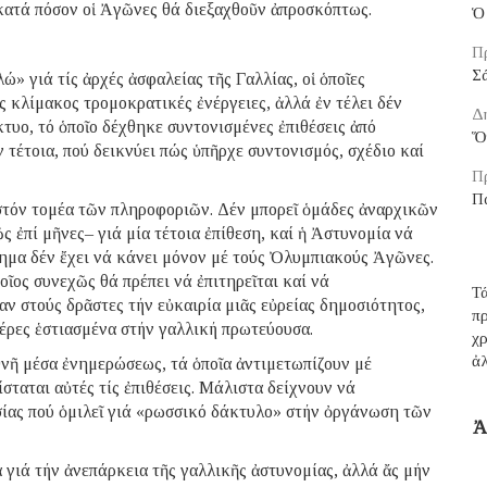
κατά πόσον οἱ Ἀγῶνες θά διεξαχθοῦν ἀπροσκόπτως.
Ὁ 
Π
Σ
» γιά τίς ἀρχές ἀσφαλείας τῆς Γαλλίας, οἱ ὁποῖες
ς κλίμακος τρομοκρατικές ἐνέργειες, ἀλλά ἐν τέλει δέν
Δ
υο, τό ὁποῖο δέχθηκε συντονισμένες ἐπιθέσεις ἀπό
Ὅ
 τέτοια, πού δεικνύει πώς ὑπῆρχε συντονισμός, σχέδιο καί
Π
Π
α στόν τομέα τῶν πληροφοριῶν. Δέν μπορεῖ ὁμάδες ἀναρχικῶν
 ἐπί μῆνες– γιά μία τέτοια ἐπίθεση, καί ἡ Ἀστυνομία νά
τημα δέν ἔχει νά κάνει μόνον μέ τούς Ὀλυμπιακούς Ἀγῶνες.
ῖος συνεχῶς θά πρέπει νά ἐπιτηρεῖται καί νά
Τά
ν στούς δρᾶστες τήν εὐκαιρία μιᾶς εὐρείας δημοσιότητος,
π
μέρες ἑστιασμένα στήν γαλλική πρωτεύουσα.
χρ
ἀ
θνῆ μέσα ἐνημερώσεως, τά ὁποῖα ἀντιμετωπίζουν μέ
σταται αὐτές τίς ἐπιθέσεις. Μάλιστα δείχνουν νά
εσίας πού ὁμιλεῖ γιά «ρωσσικό δάκτυλο» στήν ὀργάνωση τῶν
Ἀ
α γιά τήν ἀνεπάρκεια τῆς γαλλικῆς ἀστυνομίας, ἀλλά ἄς μήν