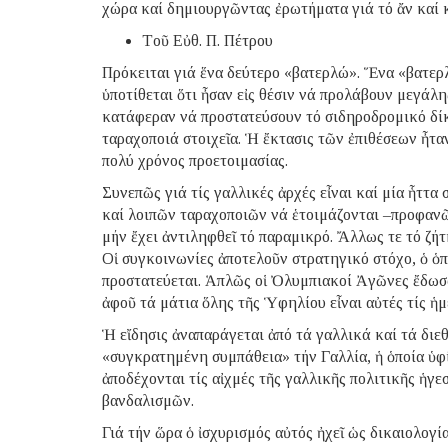
χώρα καί δημιουργῶντας ἐρωτήματα γιά τό ἄν καί 
Tοῦ Εὐθ. Π. Πέτρου
Πρόκειται γιά ἕνα δεύτερο «βατερλώ». Ἕνα «βατερλώ
ὑποτίθεται ὅτι ἦσαν εἰς θέσιν νά προλάβουν μεγάλη
κατάφεραν νά προστατεύσουν τό σιδηροδρομικό δίκτ
ταραχοποιά στοιχεῖα. Ἡ ἔκτασις τῶν ἐπιθέσεων ἦταν
πολύ χρόνος προετοιμασίας.
Συνεπῶς γιά τίς γαλλικές ἀρχές εἶναι καί μία ἧττ
καί λοιπῶν ταραχοποιῶν νά ἑτοιμάζονται –προφανῶς
μήν ἔχει ἀντιληφθεῖ τό παραμικρό. Ἄλλως τε τό ζή
Οἱ συγκοινωνίες ἀποτελοῦν στρατηγικό στόχο, ὁ ὁπο
προστατεύεται. Ἁπλῶς οἱ Ὀλυμπιακοί Ἀγῶνες ἔδωσα
ἀφοῦ τά μάτια ὅλης τῆς Ὑφηλίου εἶναι αὐτές τίς ἡ
Ἡ εἴδησις ἀναπαράγεται ἀπό τά γαλλικά καί τά διε
«συγκρατημένη συμπάθεια» τήν Γαλλία, ἡ ὁποία ὑφί
ἀποδέχονται τίς αἰχμές τῆς γαλλικῆς πολιτικῆς ἡγ
βανδαλισμῶν.
Γιά τήν ὥρα ὁ ἰσχυρισμός αὐτός ἠχεῖ ὡς δικαιολογί