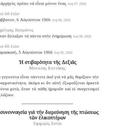
ἀρχηγός πρέπει νά εἶναι μόνον ἕνας
Αυγ 07, 2026
ρό 60 ἐτῶν
άββατον, 6 Αὐγούστου 1966
Αυγ 06, 2026
ημήτρης Καπράνος
ταν ἄλλαξαν τά πάντα στήν ἐνημέρωση
Αυγ 06, 2026
ρό 60 ἐτῶν
αρασκευή, 5 Αὐγούστου 1966
Αυγ 05, 2026
Ἡ στιβαρότητα τῆς Δεξιᾶς
Μανώλης Κοττάκης
 γεγονότα εἶναι πάντοτε ἐκεῖ γιά νά μᾶς θυμίζουν τήν
ραγματικότητα, ἀκόμα κι ἄν αὐτή ἐξωραΐζεται ἀρκετά
όνια μετά, ὅταν τά πάθη ἠρεμοῦν καί οἱ συσχετισμοί
λλάζουν.
συνεννοησία γιά τήν διερεύνηση τῆς πτώσεως
τῶν ἑλικοπτέρων
Εφημερίς Εστία