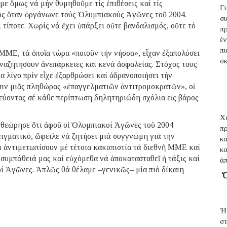
ε ὅμως νά μήν θυμηθοῦμε τίς ἐπιθέσεις καί τίς
Γ
ος ὅταν ὀργάνωνε τούς Ὀλυμπιακούς Ἀγῶνες τοῦ 2004.
σ
 τίποτε. Χωρίς νά ἔχει ὑπάρξει οὔτε βανδαλισμός, οὔτε τό
π
ἑ
π
ΜΕ, τά ὁποῖα τώρα «ποιοῦν τήν νήσσα», εἶχαν ἐξαπολύσει
σ
ναζητήσουν ἀνεπάρκειες καί κενά ἀσφαλείας. Στόχος τους
 λίγο πρίν εἶχε ἐξαρθρώσει καί ἀδρανοποιήσει τήν
ιν μιᾶς πληθώρας «ἐπαγγελματιῶν ἀντιτρομοκρατῶν», οἱ
εύοντας σέ κάθε περίπτωση δηλητηριώδη σχόλια εἰς βάρος
Χι
 θεώρησε ὅτι ἀφοῦ οἱ Ὀλυμπιακοί Ἀγῶνες τοῦ 2004
π
γματικό, ὤφειλε νά ζητήσει μιά συγγνώμη γιά τήν
κ
νά ἀντιμετωπίσουν μέ τέτοια κακοπιστία τά διεθνῆ ΜΜΕ καί
κ
 συμπάθειά μας καί εὐχόμεθα νά ἀποκατασταθεῖ ἡ τάξις καί
ἀ
οί Ἀγῶνες. Ἁπλῶς θά θέλαμε –γενικῶς– μία πιό δίκαιη
Ὁ
Ἡ
σ