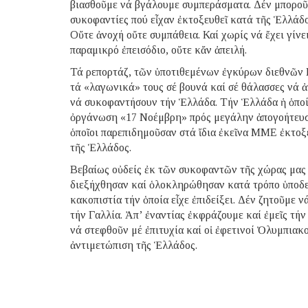
βιασθοῦμε νά βγάλουμε συμπεράσματα. Δέν μποροῦμ
συκοφαντίες πού εἶχαν ἐκτοξευθεῖ κατά τῆς Ἑλλάδ
Οὔτε ἀνοχή οὔτε συμπάθεια. Καί χωρίς νά ἔχει γίνει
παραμικρό ἐπεισόδιο, οὔτε κἄν ἀπειλή.
Τά ρεπορτάζ, τῶν ὑποτιθεμένων ἐγκύρων διεθνῶν Μ
τά «λαγωνικά» τους σέ βουνά καί σέ θάλασσες νά ἀ
νά συκοφαντήσουν τήν Ἑλλάδα. Τήν Ἑλλάδα ἡ ὁποία
ὀργάνωση «17 Νοέμβρη» πρός μεγάλην ἀπογοήτευσ
ὁποῖοι παρεπιδημοῦσαν στά ἴδια ἐκεῖνα ΜΜΕ ἐκτοξ
τῆς Ἑλλάδος.
Βεβαίως οὐδείς ἐκ τῶν συκοφαντῶν τῆς χώρας μας
διεξήχθησαν καί ὁλοκληρώθησαν κατά τρόπο ὑποδει
κακοπιστία τήν ὁποία εἶχε ἐπιδείξει. Δέν ζητοῦμε 
τήν Γαλλία. Ἀπ’ ἐναντίας ἐκφράζουμε καί ἐμεῖς τήν
νά στεφθοῦν μέ ἐπιτυχία καί οἱ ἐφετινοί Ὀλυμπιακ
ἀντιμετώπιση τῆς Ἑλλάδος.