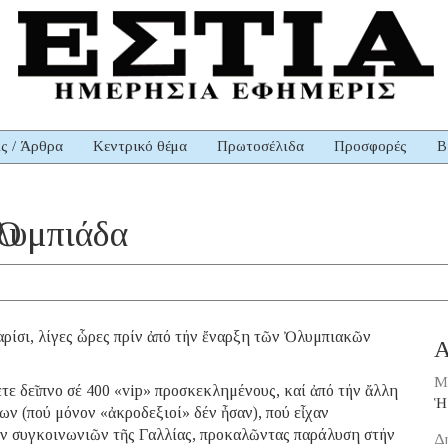
ις / Άρθρα
Κεντρικό θέμα
Πρωτοσέλιδα
Προσφορές
Β
Ὀλυμπιάδα
ρίσι, λίγες ὧρες πρίν ἀπό τήν ἔναρξη τῶν Ὀλυμπιακῶν
Α
Μ
ε δεῖπνο σέ 400 «vip» προσκεκλημένους, καί ἀπό τήν ἄλλη
Ἡ
ν (πού μόνον «ἀκροδεξιοί» δέν ἦσαν), πού εἶχαν
ῶν συγκοινωνιῶν τῆς Γαλλίας, προκαλῶντας παράλυση στήν
Δ