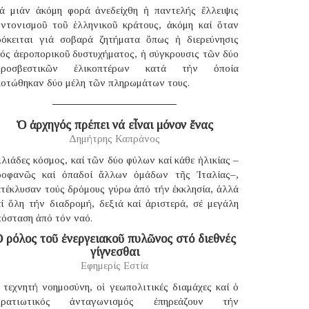
ιά μιάν ἀκόμη φορά ἀνεδείχθη ἡ παντελής ἔλλειψις
υντονισμοῦ τοῦ ἑλληνικοῦ κράτους, ἀκόμη καί ὅταν
ρόκειται γιά σοβαρά ζητήματα ὅπως ἡ διερεύνησις
νός ἀεροπορικοῦ δυστυχήματος, ἡ σύγκρουσις τῶν δύο
υροσβεστικῶν ἑλικοπτέρων κατά τήν ὁποία
κοτώθηκαν δύο μέλη τῶν πληρωμάτων τους.
Ὁ ἀρχηγός πρέπει νά εἶναι μόνον ἕνας
Δημήτρης Καπράνος
λιάδες κόσμος, καί τῶν δύο φύλων καί κάθε ἡλικίας –
ροφανῶς καί ὀπαδοί ἄλλων ὁμάδων τῆς Ἰταλίας–,
ατέκλυσαν τούς δρόμους γύρω ἀπό τήν ἐκκλησία, ἀλλά
αί ὅλη τήν διαδρομή, δεξιά καί ἀριστερά, σέ μεγάλη
πόσταση ἀπό τόν ναό.
 ρόλος τοῦ ἐνεργειακοῦ πυλῶνος στό διεθνές
γίγνεσθαι
Εφημερίς Εστία
 τεχνητή νοημοσύνη, οἱ γεωπολιτικές διαμάχες καί ὁ
τρατιωτικός ἀνταγωνισμός ἐπηρεάζουν τήν