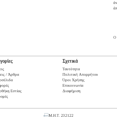
ἀ
ἀπ
Ο
γορίες
Σχετικά
εις
Ταυτότητα
εις / Άρθρα
Πολιτική Απορρήτου
οσέλιδα
Όροι Χρήσης
φορές
Επικοινωνία
οθήκη Εστίας
Διαφήμιση
ομές
Μ.Η.Τ. 232122