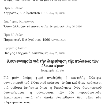
Πρό 60 ἐτῶν
Σάββατον, 6 Αὐγούστου 1966
Αυγ 06, 2026
Δημήτρης Καπράνος
Ὅταν ἄλλαξαν τά πάντα στήν ἐνημέρωση
Αυγ 06, 2026
Πρό 60 ἐτῶν
Παρασκευή, 5 Αὐγούστου 1966
Αυγ 05, 2026
Εφημερίς Εστία
Πύργος ἐλέγχου ἡ Ἀστυνομία;
Αυγ 05, 2026
Ἀσυνεννοησία γιά τήν διερεύνηση τῆς πτώσεως τῶν
ἑλικοπτέρων
Εφημερίς Εστία
Γιά μιάν ἀκόμη φορά ἀνεδείχθη ἡ παντελής ἔλλειψις
συντονισμοῦ τοῦ ἑλληνικοῦ κράτους, ἀκόμη καί ὅταν πρόκειται
γιά σοβαρά ζητήματα ὅπως ἡ διερεύνησις ἑνός ἀεροπορικοῦ
δυστυχήματος, ἡ σύγκρουσις τῶν δύο πυροσβεστικῶν
ἑλικοπτέρων κατά τήν ὁποία σκοτώθηκαν δύο μέλη τῶν
πληρωμάτων τους.