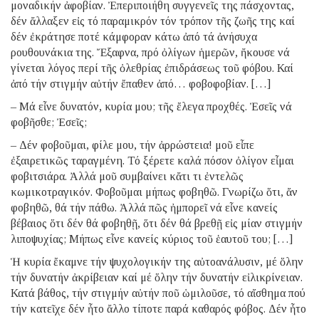
μοναδικήν ἀφοβίαν. Ἐπεριποιήθη συγγενεῖς της πάσχοντας,
δέν ἄλλαξεν εἰς τό παραμικρόν τόν τρόπον τῆς ζωῆς της καί
δέν ἐκράτησε ποτέ κάμφοραν κάτω ἀπό τά ἀνήσυχα
ρουθουνάκια της. Ἔξαφνα, πρό ὀλίγων ἡμερῶν, ἤκουσε νά
γίνεται λόγος περί τῆς ὀλεθρίας ἐπιδράσεως τοῦ φόβου. Καί
ἀπό τήν στιγμήν αὐτήν ἔπαθεν ἀπό… φοβοφοβίαν. […]
– Μά εἶνε δυνατόν, κυρία μου; τῆς ἔλεγα προχθές. Ἐσεῖς νά
φοβῆσθε; Ἐσεῖς;
– Δέν φοβοῦμαι, φίλε μου, τήν ἀρρώστεια! μοῦ εἶπε
ἐξαιρετικῶς ταραγμένη. Τό ξέρετε καλά πόσον ὀλίγον εἶμαι
φοβιτσιάρα. Ἀλλά μοῦ συμβαίνει κἄτι τι ἐντελῶς
κωμικοτραγικόν. Φοβοῦμαι μήπως φοβηθῶ. Γνωρίζω ὅτι, ἄν
φοβηθῶ, θά τήν πάθω. Ἀλλά πῶς ἠμπορεῖ νά εἶνε κανείς
βέβαιος ὅτι δέν θά φοβηθῇ, ὅτι δέν θά βρεθῇ εἰς μίαν στιγμήν
λιποψυχίας; Μήπως εἶνε κανείς κύριος τοῦ ἑαυτοῦ του; […]
Ἡ κυρία ἔκαμνε τήν ψυχολογικήν της αὐτοανάλυσιν, μέ ὅλην
τήν δυνατήν ἀκρίβειαν καί μέ ὅλην τήν δυνατήν εἰλικρίνειαν.
Κατά βάθος, τήν στιγμήν αὐτήν ποῦ ὡμιλοῦσε, τό αἴσθημα πού
τήν κατεῖχε δέν ἦτο ἄλλο τίποτε παρά καθαρός φόβος. Δέν ἦτο