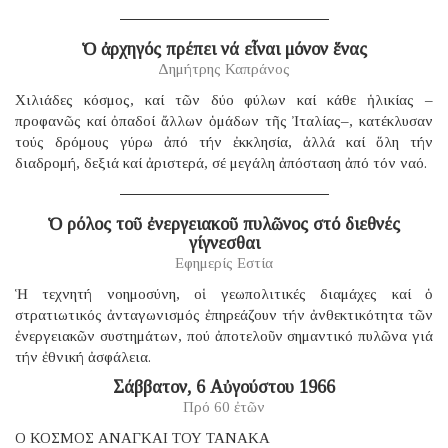
Ὁ ἀρχηγός πρέπει νά εἶναι μόνον ἕνας
Δημήτρης Καπράνος
Χιλιάδες κόσμος, καί τῶν δύο φύλων καί κάθε ἡλικίας –
προφανῶς καί ὀπαδοί ἄλλων ὁμάδων τῆς Ἰταλίας–, κατέκλυσαν
τούς δρόμους γύρω ἀπό τήν ἐκκλησία, ἀλλά καί ὅλη τήν
διαδρομή, δεξιά καί ἀριστερά, σέ μεγάλη ἀπόσταση ἀπό τόν ναό.
Ὁ ρόλος τοῦ ἐνεργειακοῦ πυλῶνος στό διεθνές
γίγνεσθαι
Εφημερίς Εστία
Ἡ τεχνητή νοημοσύνη, οἱ γεωπολιτικές διαμάχες καί ὁ
στρατιωτικός ἀνταγωνισμός ἐπηρεάζουν τήν ἀνθεκτικότητα τῶν
ἐνεργειακῶν συστημάτων, πού ἀποτελοῦν σημαντικό πυλῶνα γιά
τήν ἐθνική ἀσφάλεια.
Σάββατον, 6 Αὐγούστου 1966
Πρό 60 ἐτῶν
Ο ΚΟΣΜΟΣ ΑΝΑΓΚΑΙ ΤΟΥ ΤΑΝΑΚΑ