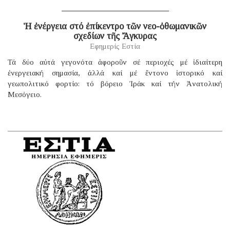
Ἡ ἐνέργεια στό ἐπίκεντρο τῶν νεο-ὀθωμανικῶν
σχεδίων τῆς Ἄγκυρας
Εφημερίς Εστία
Τά δύο αὐτά γεγονότα ἀφοροῦν σέ περιοχές μέ ἰδιαίτερη
ἐνεργειακή σημασία, ἀλλά καί μέ ἔντονο ἱστορικό καί
γεωπολιτικό φορτίο: τό βόρειο Ἰράκ καί τήν Ἀνατολική
Μεσόγειο.