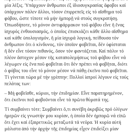
μία λέξις. Ὑπάρχουν ἄνθρωποι ἐξ ἰδιοσυγκρασίας ἄφοβοι καί
ὑπάρχουν πάλεν ἄλλοι, τόσον ἐπιρρεπεῖς εἰς τό αἴσθημα τοῦ
φόβου, ὥστε τίποτε νά μήν ἠμπορῇ νά στούς συγκρατήσῃ.
Ὁπωσδήποτε, τό μόνον ἀντιφάρμακον τοῦ φόβου εἶνε ἤ ἕνας
ἰσχυρός ἐνθουσιασμός, ὁ ὁποῖος ἐπισκιάζει κάθε ἄλλο αἴσθημα
καί κάθε ὑπολογισμόν, ἤ μία ἰσχυρά λογική, πείθουσα τόν
ἄνθρωπον ὅτι ὁ κίνδυνος, τόν ὁποῖον φοβεῖται, δέν ὑφίσταται
ἤ δέν εἶνε τόσον πιθανός, ὅσον τόν φαντάζεται. Καί πάλιν τό
πλέον ἄστοχον μέσον τῆς καταπολεμήσεως τοῦ φόβου εἶνε νά
λέγωμεν εἰς ἕνα ποῦ φοβεῖται ὅτι δέν πρέπει νά φοβῆται, διότι
ὁ φόβος του εἶνε τό μόνον μέσον νά πάθῃ ἐκεῖνο ποῦ φοβεῖται.
Τί γίνεται τώρα μέ τήν γρίππην; Πολλοί ἰατροί λέγουν εἰς τούς
πελάτας των:
– Μή φοβεῖσθε, κύριοι, τήν ἐπιδημίαν. Εἶνε παρατηρημένον,
ὅτι ἐκεῖνοι ποῦ φοβοῦνται εἶνε τά πρῶτα θύματά της.
Τί συμβαίνει τότε; Συμβαίνει ὅ,τι συνέβη ἀκριβῶς πρό ὀλίγων
ἡμερῶν εἰς γνωστήν μου κυρίαν, ἡ ὁποία δέν ἠμπορῶ νά εἰπῶ
ὅτι ἔχει καί ἐξαιρετικῶς μεταξωτά τά νεῦρα. Ἡ κυρία αὐτή
μάλιστα ἀπό τήν ἀρχήν τῆς ἐπιδημίας εἶχεν ἐπιδείξει μίαν