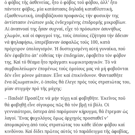
ὁ φόβος τῆς ἀσθενείας, ἦτο ὁ φόβος τοῦ φόβου, ἀλλ’ ἦτο
πάντοτε φόβος, μία κατάστασις δηλαδή καταθλιπτική,
ἐξασθενωτική, ὑποβιβάζουσα προφανῶς τήν φυσικήν της
ἀντίστασιν ἐνώπιον μιᾶς ἐνδεχομένης ἐπιδρομῆς μικροβίων.
Αἱ ἀναπνοαί της ἦσαν συχναί, εἶχε τό πρόσωπον ἀσυνήθως
χλωμόν, καί οἱ σφυγμοί της, τούς ὁποίους ἐζήτησα τήν ἄδειαν
νά ψηλαφήσω, ὑπερέβαιναν ἀσφαλῶς τούς 100, κατά
πρόχειρον ὑπολογισμόν. Ἡ δυστυχισμένη αὐτή γυναίκα, πού
δέν ἐφοβεῖτο ἀπ’ εὐθείας τήν ἐπιδημίαν, ἐφοβεῖτο τόν φόβον
της. Καί τό θέαμα ἦτο πράγματι κωμικοτραγικόν. Τό νά
συμβουλεύωμεν ἑπομένως τούς ὁμοίους μας νά μή φοβοῦνται
δέν εἶνε μόνον μάταιον. Εἶνε καί ἐπικίνδυνον. Φαντασθῆτε
ἕνα ἀξιωματικόν, ὁ ὁποῖος θά ἔλεγε πρός τούς στρατιώτας του,
μίαν στιγμήν πρό τῆς μάχης:
– Παιδιά! Προσέξτε νά μήν τύχῃ καί φοβηθῆτε. Ἐκεῖνος ποῦ
θά φοβηθῇ εἶνε σίγουρος πῶς θά τόν βρῇ τό βόλι. Οἱ
γενναιότεροι, ὕστερα ἀπό παρόμοιον κήρυγμα, θά ἔτρεμαν ὡς
λαγοί. Ἕνας ψυχολόγος ὅμως ἀρχηγός προσπαθεῖ ν’
ἀπομακρύνῃ ἀπό τούς στρατιώτας του κάθε ἰδέαν φόβου καί
κινδύνου. Καί δίδει πρῶτος αὐτός τό παράδειγμα τῆς ἀφοβίας,