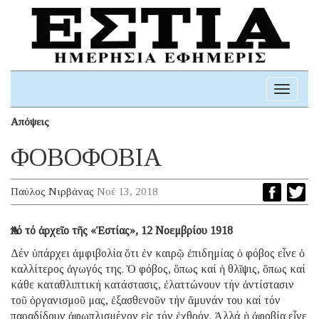
Toggle
navigati
Απόψεις
ΦΟΒΟΦΟΒΙΑ
Παύλος Νιρβάνας
Νοέ 13, 2018
Ἀπό τό ἀρχεῖο τῆς «Ἑστίας», 12 Νοεμβρίου 1918
Δέν ὑπάρχει ἀμφιβολία ὅτι ἐν καιρῷ ἐπιδημίας ὁ φόβος εἶνε ὁ
καλλίτερος ἀγωγός της. Ὁ φόβος, ὅπως καί ἡ θλῖψις, ὅπως καί
κάθε καταθλιπτική κατάστασις, ἐλαττώνουν τήν ἀντίστασιν
τοῦ ὀργανισμοῦ μας, ἐξασθενοῦν τήν ἄμυνάν του καί τόν
παραδίδουν ἀφωπλισμένον εἰς τόν ἐχθρόν. Ἀλλά ἡ ἀφοβία εἶνε