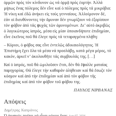
ὁρμῶν πρός τόν κίνδυνον ὡς νά ὁρμᾷ πρός ἑορτήν. Ἀλλά
μήπως ἕνας πόλεμος δέν εἶνε καί ὁ πόλεμος πρός τά μικρόβια;
Ἡ νίκη καί ἐδῶ ἀνήκει εἰς τούς γενναίους. Ἀλλοίμονον δέ,
ἐάν οἱ διευθύνοντες τήν ἄμυναν δέν γνωρίζουν νά ἐξορίσουν
τόν φόβον ἀπό τάς ψυχάς τῶν ἀμυνομένων. Δι’ αὐτό ἀκριβῶς
ὁ λογικώτερος ἰατρός, μέσα εἰς μίαν ὁποιανδήποτε ἐπιδημίαν,
εἶνε ἐκεῖνος ποῦ θά ἔλεγε πρός τά τεταραγμένα πλήθη:
– Κύριοι, ὁ φόβος σας εἶνε ἐντελῶς ἀδικαιολόγητος. Ἡ
Ἐπιστήμη ἔχει ὅλα τά μέσα νά προσλάβῃ, κατά μέγα μέρος, τό
κακόν, ἀρκεῖ ν’ ἀκολουθῆτε τάς συμβουλάς της. […]
Καί ὁ ἰατρός, ποῦ θά ὡμιλοῦσεν ἔτσι, δέν θά ἔψαλλε ματαίας
παρηγορίας. Θά ἔλεγε τήν καθαράν ἀλήθειαν καί θά ἔσωζε τόν
κόσμον καί ἀπό τήν ἐπιδημίαν καί ἀπό τόν φόβον τῆς
ἐπιδημίας καί ἀπό τόν φόβον τοῦ φόβου της.
ΠΑΥΛΟΣ ΝΙΡΒΑΝΑΣ
Απόψεις
Δημήτρης Καπράνος
Ὁ ἀρχηγός πρέπει νά εἶναι μόνον ἕνας
Αυγ 07, 2026